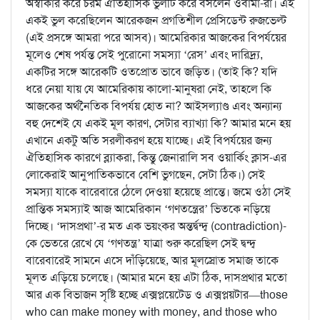
অস্বীকার করে চরম ঐতিহাসিক ভুলটি করে বসলেন ওবামা-রা। এই
একই ভুল করেছিলেন আরেকজন প্রগতিশীল প্রেসিডেন্ট রুজভেল্ট
(এই প্রসঙ্গে আমরা পরে আসব)। আমেরিকার আজকের বিপর্যয়ের
মূলেও শেষ পর্যন্ত সেই পুরোনো সমস্যা ‘রেস’ এবং দারিদ্র্য,
একটির সঙ্গে আরেকটি ওতপ্রোত ভাবে জড়িত। (তাই কি? যদি
ধরে নেয়া যায় যে আমেরিকায় কালো-মানুষরা নেই, তাহলে কি
আজকের অর্থনৈতিক বিপর্যয় হোত না? আইসল্যাণ্ড এবং অন্যান্য
বহু দেশেই যে একই মূল কারণ, সেটার ব্যাখ্যা কি? আমার মনে হয়
এখানে একটু অতি সরলীকরণ হয়ে যাচ্ছে। এই বিপর্যয়ের জন্য
ঐতিহাসিক কারণে ব্ল্যাকরা, কিন্তু জেনারালি সব ওয়ার্কিং ক্লাস-এর
লোকেরাই আনুপাতিকভাবে বেশি ভুগছেন, সেটা ঠিক।) সেই
সমস্যা যাকে বারেবারে ঠেলে দেওয়া হয়েছে প্রান্তে। জমে ওঠা সেই
প্রান্তিক সমস্যাই আজ আমেরিকান ‘গণতন্ত্রের’ ভিতকে নড়িয়ে
দিচ্ছে। ‘দাসপ্রথা’-র মত এক ভয়ংকর অন্তর্দ্বন্দ্ব (contradiction)-
কে ভেতরে রেখে যে ‘গণতন্ত্র’ যাত্রা শুরু করেছিল সেই দ্বন্দ্ব
বারেবারেই সামনে এসে দাঁড়িয়েছে, আর মূলস্রোত সমাজ তাকে
মূলত এড়িয়ে চলেছে। (আমার মনে হয় এটা ঠিক, দাসপ্রথার মতো
আর এক বিভাজন সৃষ্টি হচ্ছে এক্সপ্লয়েটেড ও এক্সপ্লয়টার—those
who can make money with money, and those who