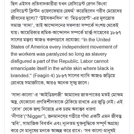
ছিল এইসব প্রতিবাদকারীরা যখন প্রেসিডেন্ট রেগন কিংবা
প্রেসিডেন্ট ক্লিন্টন ওয়েলফেয়ার রেফর্ম’ করেছিলেন গরীব মেয়েদের
জীবনের মূল্যে? ‘উইসকনসিন’ বা ‘মিডওয়েস্ট’-এর মূলস্রোত
সমাজ ‘সাদা’, তাই আন্দোলনের সফলতা সম্পর্কে সংশয় থেকেই
যায়। আমেরিকার শ্রমিক-আন্দোলন সম্পর্কে মার্ক্স-সাহেবের ১৮৬৭
সালের মন্তব্য আজও করুণভাবে প্রযোজ্য: “In the United
States of America every independent movement of
the workers was paralyzed so long as slavery
disfigured a part of the Republic. Labor cannot
emancipate itself in the white skin where black is
branded.” (Feagin 4) ১৮৬৭ সালের ব্যাধি আজও জড়িয়ে
রেখেছে সমাজটাকে, আরও অনেক সূক্ষ্ম জালে।
‘সাদা-কালো’-র ‘আইডিয়লজী’ আমাদের জাতপাতের মতই মোক্ষম
অস্ত্র, যেকোনো প্রগতিশীলতাকে ঠেকিয়ে রাখতে এর জুড়ি নেই। এই
‘বোধ’ থেকে জন্ম নিয়েছে এক চরম অবাস্তব ধারণা
‘নীগার’(“Nigger”), জনমানসে্র গভীরে গাঁথা একটি এমন জীবন্ত
‘ছবি’, সামাজিক বিবর্তন এবং ন্যূনতম যুক্তবুদ্ধিকে সম্পূর্ণ অগ্রাহ্য
করে সে মানুষের মনকে আচ্ছন্ন করে রাখে। ‘সব কালো-মানুষই