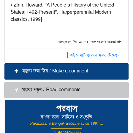
• Zinn, Howard, “A People’s History of the United
States: 1492-Present”, Harperperennial Modern
classics, 1999]
অলংকরণ (Artwork) : অলংকরণঃ অনন্যা দাশ
এই লেখাটি পুরোনো ফরম্যাটে দেখুন
মন্তব্য জমা দিন / Make a comment
মন্তব্য পড়ুন / Read comments
পরবাস
বাংলা ভাষা, সাহিত্য ও সংস্কৃতি
Parabaas, a Bengali webzine since 1997 ...
ISSN 1563-8685