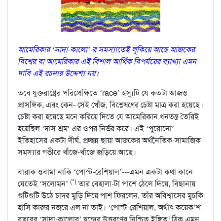
আমেরিকার ‘সাদা-কালো’-র সমস্যাতেই লুকিয়ে আছে আজকের
বিশ্বের বা আমেরিকার এই বিশাল আর্থিক বিপর্যয়ের ব্যাখ্যা এমন
দাবি এই রচনার উদ্দেশ্য নয়।
তবে যুক্তরাষ্ট্রের পরিপ্রেক্ষিতে ‘race’ ইস্যুটি যে কতটা আজও
প্রাসঙ্গিক, এবং কেন- সেই খোঁজ, বিশ্লেষণের চেষ্টা মাত্র করা হয়েছে।
চেষ্টা করা হয়েছে মনে করিয়ে দিতে যে আমেরিকান ধনতন্ত্র তৈরিই
হয়েছিল ‘দাস-শ্রম'-এর
ওপর নির্ভর করে। এই ‘পুরোনো’
ইতিহাসের একটা দীর্ঘ, প্রচ্ছন্ন ছায়া আজকের অর্থনৈতিক-সামাজিক
সমস্যার গভীরে খাঁজে-খাঁজে জড়িয়ে আছে
।
বারাক ওবামা নাকি ‘পোস্ট-রেশিয়াল’---এমন একটা কথা কানে
(*)
যেতেই ‘সলোমন’
তার বেহালা-টা পাশে ঠেলে দিয়ে, বিছানায়
গুটিগুটি উঠে চাদর মুড়ি দিয়ে পাশ ফিরলেন, তাঁর অবিশ্বাসের মুচকি
হাসি কারুর নজরে এল না তাই। ‘পোস্ট-রেশিয়াল, অর্থাৎ কয়েক’শ
বছরের ‘সাদা-কালোর’ দ্বন্দ্বের উত্তরণের নিশ্চিত ইঙ্গিত! ঠিক এমন