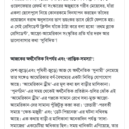
ওয়েলফেয়ার রেফর্ম বা সংস্কারের অজুহাতে গরীব মেয়েদের, যাঁরা
একলা ছেলেপুলে নিয়ে কোনরকমে দিনযাপন করছেন তাঁদের
প্রয়োজনে বরাদ্দ অনুদানের ভাগ ভয়ংকর ভাবে ছেঁটে ফেলতে হয়।
এ সেই প্রেসিডেন্ট ক্লিন্টন যাঁকে ঠাট্টা করে বলা হতো ‘প্রথম ব্ল্যাক
প্রেসিডেন্ট’, আফ্রো-আমেরিকান সংস্কৃতির প্রতি যাঁর দরদ আর
ভালোবাসার কথা ‘সুবিদিত’!
আজকের অর্থনৈতিক বিপর্যয় এবং ‘প্রান্তিক-সমস্যা’:
দেশ-জুড়ে(এবং পৃথিবী-জুড়ে) আজ যে অর্থনৈতিক ‘সুনামী’ নেমেছে
তার সঙ্গেও আমেরিকার বর্ণ-বৈষম্যের একটা নিবিড় যোগাযোগ
আছে। ‘আমেরিকান ড্রীম’-এর মূল কথা হল বাড়ীর মালিকানা।
‘পুনর্গঠন’-এর সময় থেকেই অর্থনৈতিক প্রতিষ্ঠান-গুলির ঝোঁক এই
‘আমেরিকান ড্রীম’-এর গপ্পকে সামনে রেখে সদ্য-মুক্ত আফ্রো-
আমেরিকান-দের সামান্য পুঁজিটুকু কব্জা করা। ‘স্লেভারী’-পরবর্তী
সময়ে “ক্ষেত-মজুরী’ এবং ‘ডেট-পিয়নেজ’-এর ঘটনা নথিবদ্ধ
আছে। এক কথায় বাড়ী-র মালিকানা অনেকদিন পর্যন্ত ‘সাদা-
সমাজের’ একচেটিয়া অধিকার ছিল। সময় খানিকটা এগিয়েছে, তার