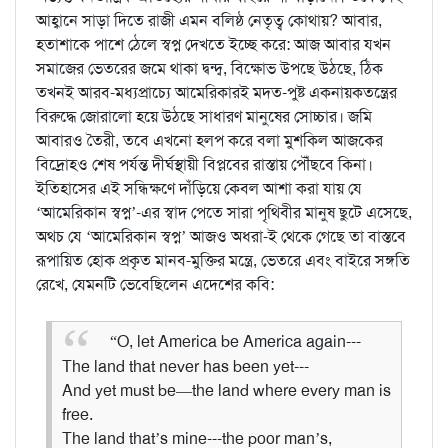
আহ্বানে সাড়া দিতে রাজী এমন বলিষ্ঠ নেতৃত্ব কোথায়? আবার,
হতাশাকে পাশে ঠেলে স্বপ্ন দেখতে ইচ্ছে করে: আজ আবার যখন
সমাজের ভেতরের জমে থাকা দ্বন্দ্ব, বিক্ষোভ উপছে উঠছে, ঠিক
তখনই আরব-মধ্যপ্রাচ্যে আমেরিকারই মদত-পুষ্ট একনায়কতন্ত্রের
বিরুদ্ধে জোরালো হয়ে উঠছে সাধারণ মানুষের সোচ্চার।
জমি
আবারও তৈরী, তবে এখনো হলপ করে বলা মুশকিল আজকের
বিদ্রোহও শেষ পর্যন্ত দীর্ঘস্থায়ী বিপ্লবের রাস্তায় পৌঁছবে কিনা।
ইতিহাসের এই সন্ধিক্ষণে দাঁড়িয়ে কেবল আশা করা যায় যে
‘আমেরিকান স্বপ্ন’-এর স্বাদ পেতে সারা পৃথিবীর মানুষ ছুটে এসেছে,
অথচ যে ‘আমেরিকান স্বপ্ন’ আজও অধরা-ই থেকে গেছে তা বাস্তবে
রূপায়িত হোক প্রকৃত মানব-মুক্তির মন্ত্রে, ভেতরে এবং বাইরে সঙ্গতি
রেখে, যেমনটি ভেবেছিলেন এদেশের কবি:
“O, let America be America again---
The land that never has been yet---
And yet must be—the land where every man is
free.
The land that’s mine---the poor man’s,