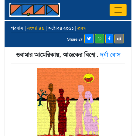
পরবাস |
সংখ্যা ৪৯
| অক্টোবর ২০১১ |
প্রবন্ধ
Share
ওবামার আমেরিকায়, আজকের বিশ্বে
:
দূর্বা বোস