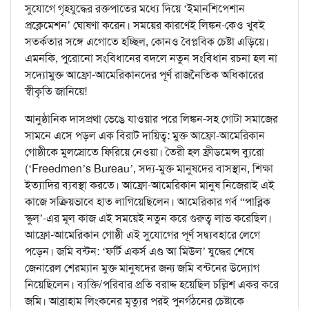
সুযোগে গৃহযুদ্ধের রক্তপাতের মধ্যে দিয়ে ‘ইমানশিপেশান
প্রক্লেমেশন’ ঘোষণা করেন। সময়ের কারণেই লিঙ্কন-কেও খুবই
সতর্কতার সঙ্গে এগোতে হচ্ছিল, কোনও বৈপ্লবিক চেষ্টা এড়িয়ে।
এমনকি, পুরোনো সংবিধানের বদলে নতুন সংবিধান রচনা হল না
সদ্যোমুক্ত আফ্রো-আমেরিকানদের পূর্ণ রাজনৈতিক অধিকারের
স্বীকৃতি জানিয়ে!
আনুষ্ঠানিক দাসপ্রথা ভেঙে যাওয়ার পরে লিঙ্কন-সহ গোটা সমাজের
সামনে এসে পড়ল এক বিরাট দায়িত্ব: মুক্ত আফ্রো-আমেরিকান
গোষ্ঠীকে মুলস্রোতে ফিরিয়ে নেওয়া। তৈরী হল ফ্রীডমেন্স ব্যুরো
(‘Freedmen’s Bureau’, সদ্য-মুক্ত মানুষদের বাসস্থান, শিক্ষা
ইত্যাদির ব্যবস্থা করতে। আফ্রো-আমেরিকান মানুষ নিজেরাই এই
কাজে সক্রিয়ভাবে হাত লাগিয়েছিলেন। আমেরিকার গর্ব “পাব্লিক
স্কুল’-এর মূল কাজ এই সময়েই নতুন করে গুরুত্ব লাভ করেছিল।
আফ্রো-আমেরিকান গোষ্ঠী এই সুযোগের পূর্ণ সদ্ব্যবহারে লেগে
পড়েন। জমি বন্টন: ‘ফর্টি একর্স এণ্ড আ মিউল’ যুদ্ধের শেষে
জেনারেল শেরম্যান মুক্ত মানুষদের জন্য জমি বন্টনের উদ্যোগ
নিয়েছিলেন। ব্যক্তি/পরিবার প্রতি বরাদ্দ হয়েছিল চল্লিশ একর করে
জমি। আব্রাহাম লিংকনের মৃত্যুর পরই পুনর্গঠনের চেষ্টাকে