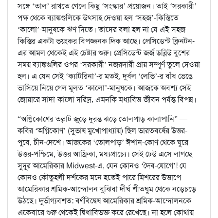
সঙ্গে ‘তাল’ রাখতে গেলে কিছু ‘সংস্কার’ প্রয়োজন। তাই ‘সরকারী’
পক্ষ থেকে ব্যাঙ্কগুলিকে উৎসাহ দেওয়া হল ‘সহজ’-কিস্তিতে
‘কালো’-মানুষকে ঋণ দিতে। তাদের বলা হল না যে এই সহজ
কিস্তির একটা ভয়ংকর বিপজ্জনক দিক আছে। প্রেসিডেন্ট ক্লিনটন-
এর আমল থেকেই এই চেষ্টার শুরু। প্রেসিডেন্ট জর্জ ডব্লিউ বুশের
সময় ব্যাঙ্কগুলির ওপর ‘সরকারী’ নজরদারী প্রায় সম্পূর্ণ তুলে দেওয়া
হল। এ যেন সেই ‘ক্যাটরিনা’-র মতই, দুর্বল ‘লেভি’-র বাঁধ ভেঙে
ভাসিয়ে নিয়ে গেল মূলত ‘কালো’-মানুষকে। আজকে অবশ্য সেই
জোয়ারে সাদা-কালো দরিদ্র, এমনকি মধ্যবিত্ত-জীবন পর্যন্ত বিপন্ন।
“অগ্নিকোণের তল্লাট জুড়ে দুরন্ত ঝড়ে তোলপাড় কালাপানি” —
কবির ‘অগ্নিকোণ’ (সুভাষ মুখোপাধ্যায়) ছিল ভারতবর্ষের উত্তর-
পুবে, চীন-দেশে। আজকের ‘তোলপাড়’ ঈশান-কোণ থেকে ঘুরে
উত্তর-পশ্চিমে, উত্তর আফ্রিকা, মধ্যপ্রাচ্যে। সেই ঢেউ এসে লাগছে
সুদূর আমেরিকার Midwest-এ, যেন কোনও ‘দৈব-যোগে’! যে
কোনও কৌতুহলী দর্শকের মনে হতেই পারে মিশরের উত্তাপে
আমেরিকার শ্রমিক-আন্দোলন বুঝিবা দীর্ঘ শীতঘুম থেকে নড়েচড়ে
উঠছে। দুর্ভাগ্যবশত: বর্ণবিদ্বেষ আমেরিকার শ্রমিক-আন্দোলনকে
একেবারে শুরু থেকেই দ্বিধাবিভক্ত করে রেখেছে। না হলে কোথায়