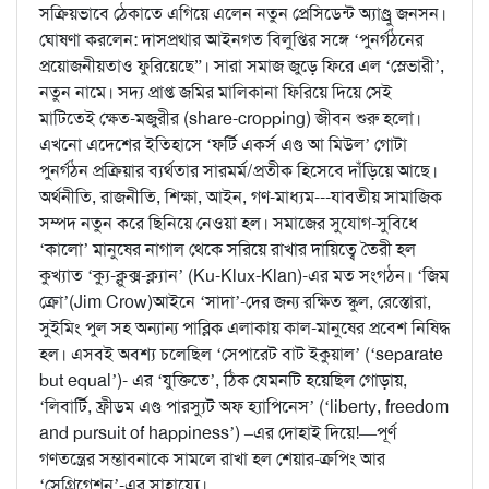
সক্রিয়ভাবে ঠেকাতে এগিয়ে এলেন নতুন প্রেসিডেন্ট অ্যাণ্ড্রু জনসন।
ঘোষণা করলেন: দাসপ্রথার আইনগত বিলুপ্তির সঙ্গে ‘পুনর্গঠনের
প্রয়োজনীয়তাও ফুরিয়েছে”। সারা সমাজ জুড়ে ফিরে এল ‘স্লেভারী’,
নতুন নামে। সদ্য প্রাপ্ত জমির মালিকানা ফিরিয়ে দিয়ে সেই
মাটিতেই ক্ষেত-মজুরীর (share-cropping) জীবন শুরু হলো।
এখনো এদেশের ইতিহাসে ‘ফর্টি একর্স এণ্ড আ মিউল’ গোটা
পুনর্গঠন প্রক্রিয়ার ব্যর্থতার সারমর্ম/প্রতীক হিসেবে দাঁড়িয়ে আছে।
অর্থনীতি, রাজনীতি, শিক্ষা, আইন, গণ-মাধ্যম---যাবতীয় সামাজিক
সম্পদ নতুন করে ছিনিয়ে নেওয়া হল। সমাজের সুযোগ-সুবিধে
‘কালো’ মানুষের নাগাল থেকে সরিয়ে রাখার দায়িত্বে তৈরী হল
কুখ্যাত ‘ক্যু-ক্লুক্স-ক্ল্যান’ (Ku-Klux-Klan)-এর মত সংগঠন। ‘জিম
ক্রো’(Jim Crow)আইনে ‘সাদা’-দের জন্য রক্ষিত স্কুল, রেস্তোরা,
সুইমিং পুল সহ অন্যান্য পাব্লিক এলাকায় কাল-মানুষের প্রবেশ নিষিদ্ধ
হল। এসবই অবশ্য চলেছিল ‘সেপারেট বাট ইকুয়াল’ (‘separate
but equal’)- এর ‘যুক্তিতে’, ঠিক যেমনটি হয়েছিল গোড়ায়,
‘লিবার্টি, ফ্রীডম এণ্ড পারস্যুট অফ হ্যাপিনেস’ (‘liberty, freedom
and pursuit of happiness’) –এর দোহাই দিয়ে!—পূর্ণ
গণতন্ত্রের সম্ভাবনাকে সামলে রাখা হল শেয়ার-ক্রপিং আর
‘সেগ্রিগেশন’-এর সাহায্যে।