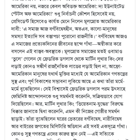
আমেরিকা নয়, নজরে কেবল অবিভক্ত আমেরিকা: দ্য ইউনাইটেড
স্টেটস অফ আমেরিকা!’ শুধু নির্বাচনী কৌশল হিসেবেই নয়,
প্রেসিডেন্ট হিসেবেও কার্যত মেনে নিলেন মূলস্রোত আমেরিকার
দাবী: ‘এ সমাজ আজ বর্ণবিদ্বেষহীন, অতএব, কালো-মানুষের
সমস্যা ইত্যাদি সব বস্তাপচা পুরোনো রাজনীতি।‘ বর্ণবিদ্বেষ আজও
এ সমাজের প্রত্যেকদিনের জীবনের ছন্দে গাঁথা—অস্বীকার করে
বসলেন এই বাস্তব-অবস্থাকে। মূলস্রোত সমাজের মতই ওবামাও
‘ভুলে’ গেলেন যে ফ্রেডরিক ডগলাস থেকে মার্টিন লুথার কিং-দের
লড়াই কোনও সঙ্কীর্ণ রাজনৈতিক লাভের লড়াই ছিল না, আফ্রো-
আমেরিকান মানুষের যথার্থ মুক্তির মধ্যেই যে আমেরিকান গণতন্ত্রের
সুস্থ এবং পূর্ণ বিকাশের সম্ভাবনা লুকিয়ে আছে এ কথা তাঁরা মর্মে-
মর্মে বুঝেছিলেন। সেই বিশ্বাসেই ফ্রেডরিক ডগলাস পরম উৎসাহে
ফেমিনিষ্ট আন্দোলনকে শুধু সমর্থনই করেননি, সক্রিয়ভাবে যোগ
দিয়েছিলেন। আর, মার্টিন লুথার কিং ‘ভিয়েতনাম-যুদ্ধের’ বিরুদ্ধে
ধিক্কার জানাতে দ্বিধা করেননি, এমন কী নিজের গোষ্ঠীর সমর্থন
ছাড়াই। তাঁরা বুঝেছিলেন ঘরের ভেতরের বর্ণবিদ্বেষ, নারীবিদ্বেষ
আর বাইরের জগতের মিলিটারি অভিযান এই সবই একসূত্রে গাঁথা।
কোনও সুস্থ গণতন্ত্রে এদের কারুর স্থান নেই ---এই সত্যিকে