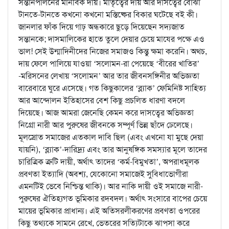
সন্তানপালনের মানবিক দায়। মাতৃত্বের দায় আর দাসত্বের বোঝা
টানতে-টানতে কখনো কখনো মস্তিষ্কের বিকার ঘটেছে বই কী।
জানলার ফাঁক দিয়ে গাঢ় অন্ধকারে ছুড়ে দিয়েছেন সদ্যজাত
সন্তানকে; দাসমালিকের হাতে তুলে দেয়ার চেয়ে মাযের পক্ষে এও
ভাল! সেই উন্মাদিনীদের নিজের সমাজও কিন্তু ক্ষমা করেনি। অথচ,
দায় ফেলে পালিয়ে যাওয়া ‘সলোমন-রা পেয়েছে ‘বীরের খাতির’
-মরিসনের লেখায় ‘সলোমন’ আর তার জীবনসঙ্গিনীর অভিজ্ঞতা
বারেবারে ঘুরে এসেছে। গত কিছুকালের ‘ব্ল্যাক’ ফেমিনিষ্ট সাহিত্য
আর আন্দোলন ইতিহাসের বেশ কিছু প্রচলিত ধারণা বদলে
দিয়েছে। আজ আমরা জেনেছি কেমন করে দাসত্বের অভিজ্ঞতা
নিগ্রো নারী আর পুরুষের জীবনকে সম্পূর্ণ ভিন্ন ছাঁদে ঢেলেছে।
মূলস্রোত সমাজের এতকাল দাবি ছিল (এবং এখনো যা মুছে দেয়া
যায়নি), ‘ব্ল্যাক’-দারিদ্র্য এবং তার আনুষঙ্গিক সমস্যার মূলে তাদের
চারিত্রিক ত্রুটি দায়ী, অর্থাৎ তাদের ‘কর্ম-বিমুখতা’, অপরাধমূলক
প্রবণতা ইত্যাদি (অবশ্য, যেকোনো সমাজেই সুবিধাভোগীরা
এমনটিই ভেবে নিশ্চিন্ত থাকি)। আর নাকি দায়ী ওই সমাজে নারী-
পুরুষের ঐতিহ্যগত ভূমিকার রদবদল। অর্থাৎ সংসারে বাপের চেয়ে
মায়ের ভূমিকার প্রাধান্য। এই অতিসরলীকরণের প্রবণতা ওপরের
কিছু তথ্যকে সামনে রেখে, ভেতরের সত্যিটাকে ঝাপসা করে