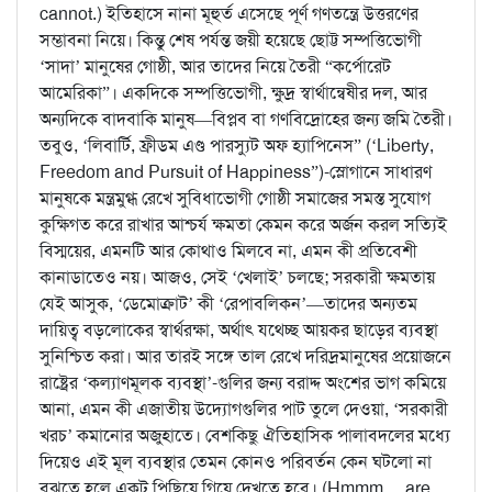
cannot.) ইতিহাসে নানা মূহুর্ত এসেছে পূর্ণ গণতন্ত্রে উত্তরণের
সম্ভাবনা নিয়ে। কিন্তু শেষ পর্যন্ত জয়ী হয়েছে ছোট্ট সম্পত্তিভোগী
‘সাদা’ মানুষের গোষ্ঠী, আর তাদের নিয়ে তৈরী “কর্পোরেট
আমেরিকা”। একদিকে সম্পত্তিভোগী, ক্ষুদ্র স্বার্থান্বেষীর দল, আর
অন্যদিকে বাদবাকি মানুষ—বিপ্লব বা গণবিদ্রোহের জন্য জমি তৈরী।
তবুও, ‘লিবার্টি, ফ্রীডম এণ্ড পারস্যুট অফ হ্যাপিনেস” (‘Liberty,
Freedom and Pursuit of Happiness”)-স্লোগানে সাধারণ
মানুষকে মন্ত্রমুগ্ধ রেখে সুবিধাভোগী গোষ্ঠী সমাজের সমস্ত সুযোগ
কুক্ষিগত করে রাখার আশ্চর্য ক্ষমতা কেমন করে অর্জন করল সত্যিই
বিস্ময়ের, এমনটি আর কোথাও মিলবে না, এমন কী প্রতিবেশী
কানাডাতেও নয়। আজও, সেই ‘খেলাই’ চলছে; সরকারী ক্ষমতায়
যেই আসুক, ‘ডেমোক্রাট’ কী ‘রেপাবলিকন’—তাদের অন্যতম
দায়িত্ব বড়লোকের স্বার্থরক্ষা, অর্থাৎ যথেচ্ছ আয়কর ছাড়ের ব্যবস্থা
সুনিশ্চিত করা। আর তারই সঙ্গে তাল রেখে দরিদ্রমানুষের প্রয়োজনে
রাষ্ট্রের ‘কল্যাণমূলক ব্যবস্থা’-গুলির জন্য বরাদ্দ অংশের ভাগ কমিয়ে
আনা, এমন কী এজাতীয় উদ্যোগগুলির পাট তুলে দেওয়া, ‘সরকারী
খরচ’ কমানোর অজুহাতে। বেশকিছু ঐতিহাসিক পালাবদলের মধ্যে
দিয়েও এই মূল ব্যবস্থার তেমন কোনও পরিবর্তন কেন ঘটলো না
বুঝতে হলে একটু পিছিয়ে গিয়ে দেখতে হবে। (Hmmm… are