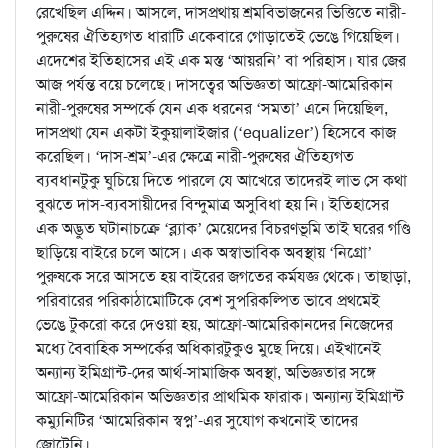
রেখেছিল এদ্দিন। আসলে, দাসপ্রথায় শ্রমবিভাজনের ভিত্তিতে নারী-
পুরুষের ঐতিহ্যগত ধারাটি একেবারে গোড়াতেই ভেঙে গিয়েছিল।
এদেশের ইতিহাসের এই এক মস্ত ‘আয়রনি’ বা পরিহাস। যার জের
আজ পর্যন্ত বয়ে চলেছে। দাসত্বের অভিজ্ঞতা আফ্রো-আমেরিকান
নারী-পুরুষের সম্পর্কে যেন এক ধরনের ‘সমতা’ এনে দিয়েছিল,
দাসপ্রথা যেন একটা ইকুয়ালাইজার (‘equalizer’) হিসেবে কাজ
করেছিল। ‘দাস-শ্রম’-এর ক্ষেত্রে নারী-পুরুষের ঐতিহ্যগত
ব্যবধানটুকু ঘুচিয়ে দিতে পারলে যে আখেরে তাদেরই লাভ সে কথা
বুঝতে দাস-ব্যবসায়ীদের বিন্দুমাত্র অসুবিধা হয় নি। ইতিহাসের
এক অদ্ভুত ঘটানাচক্রে ‘ব্ল্যাক’ মেয়েদের বিচরণভূমি তাই ঘরের গণ্ডি
ছাড়িয়ে বাইরে চলে আসে। এক অস্বাভাবিক অবস্থায় ‘নিগ্রো’
পুরুষকে সরে আসতে হয় বাইরের জগতের কর্মযজ্ঞ থেকে। তাছাড়া,
পরিবারের পরিকাঠামোটিকে বেশ সুপরিকল্পিত ভাবে প্রথমেই
ভেঙে টুকরো করে দেওয়া হয়, আফ্রো-আমেরিকানদের নিজেদের
মধ্যে বৈবাহিক সম্পর্কের অধিকারটুকুও মুছে দিয়ে। এইখানেই
অন্যান্য ইমিগ্রান্ট-দের আর্থ-সামাজিক অবস্থা, অভিজ্ঞতার সঙ্গে
আফ্রো-আমেরিকান অভিজ্ঞতার প্রাথমিক ফারাক। অন্যান্য ইমিগ্রান্ট
কম্যুনিটির ‘আমেরিকান স্বপ্ন’-এর সুযোগ কখনোই তাদের
জোটেনি।