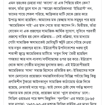
এমন ভয়ংকর চেহারা নয়! ‘কালো’-রা এত পিছিয়ে রইল কেন?
কারণ, তাঁরা ভুলে যান যে “আফ্রো-আমেরিকানরা ‘ইমিগ্রান্ট’ নন,
তাদের পায়ে শেকল পরিয়ে, আফ্রিকার মাটি থেকে জোর করে
উপড়ে আনা হয়েছিল। আমাদের মত স্বেচ্ছায় সাত-সমুদ্দুর পার হয়ে
‘আমেরিকান পাই’-এর স্বাদ পেতে তারা আসেন নি। দ্বিতীয়ত, তাঁরা
বোঝেন না এক প্রজন্মের সামাজিক-আর্থিক সুযোগ, সুবিধে পরবর্তী
প্রজন্মে বাহিত হয় কোন প্রক্রিয়ায়— সেই প্রক্রিয়া, যার মাধ্যমে
গোটা সামাজিক অসাম্যকেই মোটামুটি অটুট রেখে পৌছে দেওয়া
যায় নতুন প্রজন্মের হাতে। ইউরোপীয় উপনিবেশের শুরুর দুই
শতাব্দী জুড়ে আমেরিকার মাটিতে ‘নতুন বিশ্ব’ তৈরী হয়েছিল
গণহত্যা আর দাস-ব্যবসা/বর্ণবিদ্বেষের ওপর ভর করে। ইউরোপ
থেকে আসা গোষ্ঠীর মানুষের মুনাফার জন্য। এই ইউরোপীয়রাই
আমেরিকার ‘সাদা’ সমাজ হিসেবে প্রতিষ্ঠিত হল। ইতিহাসের সঙ্গে
তাল মেলা্নোর প্রয়োজনে সমাজবিবর্তনের বিভিন্ন পর্যায়ে কিছু কিছু
প্রগতিশীল টুকরো আইনকানুন সামাজিক কাঠামোয় গুঁজে দিতে
হয়েছে, নেতাতই দায়ে পড়ে। তাই সেসব চেষ্টা শেষ পর্যন্ত আলগা
গয়নার মত থেকে গেছে, প্রয়োজন মতো ‘খুলে রাখলেও’ চলে।
সিভিল ওয়ারএর পরে অল্প কিছুদিন ‘পুনর্গঠন’-এর সময়ে (১৮৬৫
সাল নাগাদ), ১৯৫০-৬০-এর দশকে সিভিল রাইট্স-এর মধ্যে দিয়ে