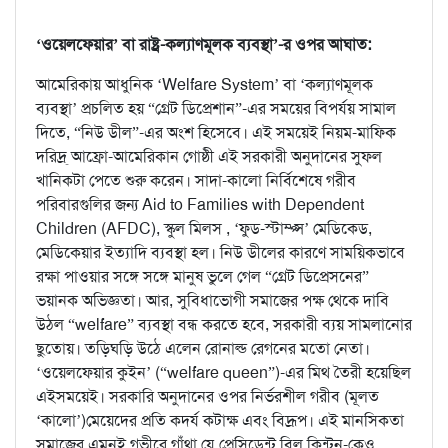
‘ওয়েলফেয়ার’ বা রাষ্ট্র-কল্যাণমূলক ব্যবস্থা’-র ওপর আঘাত:
আমেরিকায় আধুনিক ‘Welfare System’ বা ‘কল্যাণমূলক
ব্যবস্থা’ প্রচলিত হয় “গ্রেট ডিপ্রেশান”-এর সময়ের বিপর্যয় সামাল
দিতে, “নিউ ডীল”-এর অংশ হিসেবে। এই সময়েই নিয়ম-মাফিক
দরিদ্র্ আফ্রো-আমেরিকান গোষ্ঠী এই সরকারী অনুদানের সুফল
খানিকটা পেতে শুরু করেন। সাদা-কালো নির্বিশেষে গরীব
পরিবারগুলির জন্য Aid to Families with Dependent
Children (AFDC), স্কুল মিলস , ‘ফুড-স্টাম্প্স’ মেডিকেড,
মেডিকেয়ার ইত্যাদি ব্যবস্থা হল। নিউ ডীলের কারণে সাময়িকভাবে
রক্ষা পাওয়ার সঙ্গে সঙ্গে মানুষ ভুলে গেল “গ্রেট ডিপ্রেসনের”
ভয়ানক অভিজ্ঞতা। আর, সুবিধাভোগী সমাজের পক্ষ থেকে দাবি
উঠল “welfare” ব্যবস্থা বন্ধ করতে হবে, সরকারী ব্যয় সামলানোর
ছুতোয়। তড়িঘড়ি উঠে এলেন রোনাল্ড রেগনের মতো নেতা।
‘ওয়েলফেয়ার কুইন’ (“welfare queen”)-এর মিথ তৈরী হয়েছিল
এইসময়েই। সরকারি অনুদানের ওপর নির্ভরশীল গরীব (মূলত
‘কালো’)মেয়েদের প্রতি কদর্য কটাক্ষ এবং বিদ্রূপ। এই মানসিকতা
সমাজের এমনই গভীরে গাঁথা যে প্রেসিডেন্ট বিল ক্লিন্টন-কেও