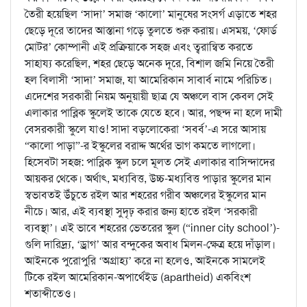
তৈরী হয়েছিল ‘সাদা’ সমাজ ‘কালো’ মানুষের সংসর্গ এড়াতে শহর
ছেড়ে দূরে তাদের আস্তানা গড়ে তুলতে শুরু করায়। এসময়, ‘ফোর্ড
মোটর’ কোম্পানী এই প্রক্রিয়াকে সহজ এবং ত্বরান্বিত করতে
সাহায্য করেছিল, শহর ছেড়ে অনেক দূরে, বিশাল জমি নিয়ে তৈরী
হল বিলাসী ‘সাদা’ সমাজ, যা আমেরিকান সাবার্ব নামে পরিচিত।
এদেশের সরকারী নিয়ম অনুয়ায়ী ছাত্র যে অঞ্চলে বাস কেবল সেই
এলাকার পাব্লিক স্কুলেই তাকে যেতে হবে। আর, পছন্দ না হলে দামী
বেসরকারী স্কুলে যাও! সাদা বড়লোকেরা ‘সবর্ব’-এ সরে আসায়
“কালো পাড়া”-র ইস্কুলের বরাদ্দ অর্থের ভাগ কমতে লাগলো।
হিসেবটা সহজ: পাব্লিক স্কুল চলে মূলত সেই এলাকার বাসিন্দাদের
আয়কর থেকে। অর্থাৎ, মধ্যবিত্ত, উচ্চ-মধ্যবিত্ত পাড়ার স্কুলের মান
স্বভাবতই উঁচুতে রইল আর শহরের গরীব অঞ্চলের ইস্কুলের মান
নীচে। আর, এই ব্যবস্থা সুদৃঢ় করার জন্য হাতে রইল ‘সরকারী
ব্যবস্থা’। এই ভাবে শহরের ভেতরের স্কুল (“inner city school’)-
গুলি দারিদ্র্য, ‘ড্রাগ’ আর বন্দুকের অবাধ মিলন-ক্ষেত্র হয়ে দাঁড়াল।
আইনকে পুরোপুরি ‘অগ্রাহ্য’ করে না হলেও, আইনকে সামলেই
টিকে রইল আমেরিকান-অপার্থেইড (apartheid) একবিংশ
শতাব্দীতেও।