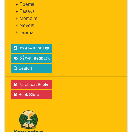
Poems
Essays
Memoirs
Novels
Drama
লেখক/Author List
চিঠিপত্র/Feedback
Search
Parabaas Books
Book Store