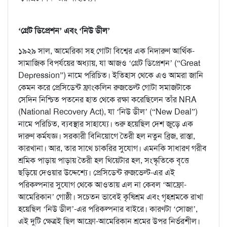
‘গ্রেট ডিপ্রেশন’ এবং ‘নিউ ডীল’
১৯২৯ সাল, আমেরিকা সহ গোটা বিশ্বের এক নিদারুণ আর্থিক-
সামাজিক বিপর্যয়ের অধ্যায়, যা আজও ‘গ্রেট ডিপ্রেশন’ (“Great
Depression”) নামে পরিচিত। ইতিহাস থেকে এও আমরা জানি
কেমন করে প্রেসিডেন্ট ফ্রাংকলিন রুজভেল্ট গোটা সমাজটাকে
সেদিন নিশ্চিত পতনের হাত থেকে রক্ষা করেছিলেন তাঁর NRA
(National Recovery Act), যা ‘নিউ ডীল’ (“New Deal”)
নামে পরিচিত, ব্যবস্থার সাহায্যে। শুরু হয়েছিল দেশ জুড়ে এক
দারুণ কর্মযজ্ঞ। সরকারী বিনিয়োগে তৈরী হল নতুন ব্রিজ, রাস্তা,
কারখানা। আর, তার সাথে চাকরির সুযোগ। এমনকি সাধারণ গরীব
শ্রমিক পাড়ায় পাড়ায় তৈরী হল থিয়েটার হল, সংস্কৃতিকে বৃত্তে
ছড়িয়ে দেওয়ার উদ্দেশ্যে। প্রেসিডেন্ট রুজভেল্ট-এর এই
পরিকল্পনার সুযোগ থেকে আওতায় এল না কেবল ‘আফ্রো-
আমেরিকান’ গোষ্ঠী। সচেতন ভাবেই কৃষিশ্রম এবং গৃহশ্রমকে রাখা
হয়েছিল ‘নিউ ডীল’-এর পরিকল্পনার বাইরে। কারণটা ‘সোজা’,
এই দুটি ক্ষেত্রই ছিল আফ্রো-আমেরিকান শ্রমের উপর নির্ভরশীল।