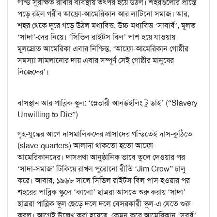
গন্ডি সুরক্ষিত রাখার ব্যবস্থায় তৎপর হয়ে উঠল। শহরগুলোর প্রান্তে
পড়ে রইল গরীব আফ্রো-আমেরিকান আর লাটিনো সমাজ। আর,
শহর থেকে দূরে গড়ে উঠল মধ্যবিত্ত, উচ্চ-মধ্যবিত্ত ‘সাবার্ব’, মূলত
‘সাদা’-দের নিয়ে। ‘সিভিল রাইটস বিল’ পাশ হয়ে যাওয়ায়
মূলস্রোত আমেরিকা এবার নিশ্চিন্ত, ‘আফ্রো-আমেরিকান গোষ্ঠীর
সমস্যা সামলানোর দায় এবার সম্পূর্ণ সেই গোষ্ঠীর মানুষের
নিজেদের’।
বাসস্থান আর পাব্লিক স্কুল: ‘স্লেভারী আন্উইলিং টু ডাই’ (“Slavery
Unwilling to Die”)
গৃহ-যুদ্ধের আগে দাসমালিকদের প্রাসাদের গন্ডিতেই দাস-কুঠিতে
(slave-quarters) আলাদা থাকতো হতো আফ্রো-
আমেরিকানদের। দাসপ্রথা আনুষ্ঠানিক ভাবে তুলে দেওয়ার পর
‘সাদা-সমাজ’ টিকিয়ে রাখল পুরোনো রীতি ‘Jim Crow” চালু
করে। আবার, ১৯৬৮ সালে সিভিল রাইটস বিল পাস হওয়ার পর
শহরের পাব্লিক স্কুলে ‘কালো’ ছাত্ররা আসতে শুরু করায় ‘সাদা’
ছাত্ররা পাব্লিক স্কুল ছেড়ে দলে দলে বেসরকারী স্কুল-এ যেতে শুরু
করল। আগেই উল্লেখ করা হয়েছে, কেমন করে আমেরিকান ‘সবর্ব’