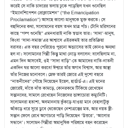
করেই সে নাকি চাদরের তলায় ঢুকে পড়েছিল যখন শুনেছিল
“ইম্যানশিপেশন প্রোক্লামেশন” (“the Emancipation
Proclamation”) আসছে কালো-মানুষকে মুক্ত করতে। সে
বহুদিনের কথা, সলোমনের বয়স তখন মাত্র পাঁচ। টোনি মরিসনের
কাছে “গল্প শুনেছি” এমনধারাই নাকি স্বভাব তার। ‘সাদা’-মানুষ,
কিংবা ‘সাদা-সমাজ’এর আশ্বাসে এইরকমই তার প্রতিক্রিয়া
বরাবর। এত বছর পেরিয়েও পুরনো অভ্যাসের তাই কোনও অন্যথা
হল না। সলোমনের গিন্নী কিন্তু মাথা নেড়ে বললেন: বলেছিলাম না,
এমন দিন আসবেই, ওই “সাদা বাড়ি”-তে আমাদের নাতি-নাতনী
একদিন ঘর আলো করবে! ঈশ্বরে তাঁর অগাধ বিশ্বাস, আর আস্থা
তাঁর নিজের মনোবলে। স্রেফ তারই জোরে এই দুশো বছরে
“নাতনীদের” পৌছে দিয়েছেন ইয়েল, হার্ভার্ড-এ। এই মনের
জোরেই, দাঁতে দাঁত কামড়ে, কোনরকমে টিকিয়ে রেখেছেন
সন্তানদের, সামলে রেখেছেন নিজেদের ভাঙ্গাচোরা কম্যুনিটি।
সলোমনরা হতাশা, অবমাননায় কুঁকড়ে-যাওয়া মনে বেহালাটুকু
আঁকড়ে ধরে সুরে ডুবে থেকেছেন নেশাগ্রস্তের মত, আর নয়ত স্ত্রী-
সন্তান ফেলে রেখে অগোচরে পাড়ি দিয়েছেন ‘উত্তরে’, ‘আলোর
সন্ধানে’। সলোমন-গিন্নীরা অমানুষিক পরিশ্রমে বহন করেছেন