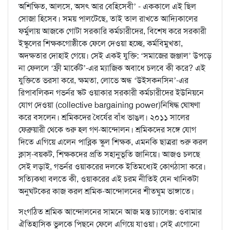
অশিক্ষিত, আলসে, অসৎ আর বেহিসেবী’ - এককালে এই ছিল
সোজা হিসেব। সময় পালটেছে, তাই তাল রাখতে আদ্যিকালের
ফর্মুলায় আজকে গোটা সরকারি কর্মচারীদের, বিশেষ করে সরকারী
ইস্কুলের শিক্ষকগোষ্ঠীকে ফেলে দেওয়া হচ্ছে, কর্মবিমুখতা,
অদক্ষতার দোহাই গেয়ে। সেই একই যুক্তি: ‘সমাজের জঞ্জাল’ উপড়ে
না ফেললে ‘ফ্রী মার্কেট’-এর ম্যাজিক অবাধে চলবে কী করে? এই
যুক্তিতে ভরসা করে, ক্ষমতা, লোভে অন্ধ ‘উইসকনসিন’-এর
রিপাবলিকন গভর্নর স্কট ওয়াকার সরকারী কর্মচারীদের ইউনিয়নে
যোগ দেওয়া (collective bargaining power)নিষিদ্ধ ঘোষণা
করে বসলেন। শ্রমিকদের ধৈর্যের বাঁধ ভাঙল। ২০১১ সালের
ফেব্রুয়ারী থেকে শুরু হল গণ-আন্দোলন। শ্রমিকদের সঙ্গে যোগ
দিতে এগিয়ে এলেন পাব্লিক স্কুল শিক্ষক, এমনকি ছাত্ররা শুরু করল
ক্লাস্-বয়কট, শিক্ষকদের প্রতি সহানুভূতি জানিয়ে। আজও চলছে
সেই লড়াই, গভর্নর ওয়াকরের দলকে ইতিমধ্যেই কোণঠাসা করে।
সত্যিকথা বলতে কী, ওয়াকরের এই চরম নীতিই যেন খানিকটা
অনুঘটকের কাজ করল শ্রমিক-আন্দোলনের শীতঘুম ভাঙ্গাতে।
সংগঠিত শ্রমিক আন্দোলনের সামনে আজ মস্ত চ্যালেঞ্জ: ওবামার
ঐতিহাসিক ভুলকে পিছনে ফেলে এগিয়ে যাওয়া। সেই এগোনো