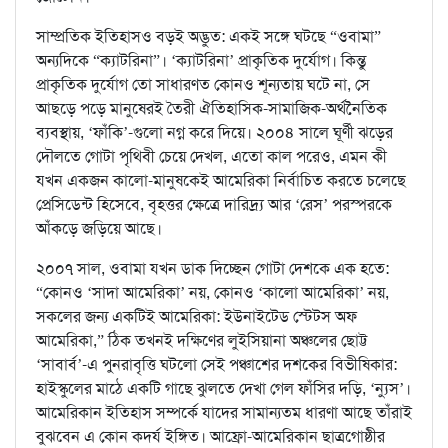
সাম্প্রতিক ইতিহাসও বড়ই অদ্ভুত: একই সঙ্গে ঘটছে “ওবামা”
অন্যদিকে “ক্যাটরিনা”। ‘ক্যাটরিনা’ প্রাকৃতিক দুর্যোগ। কিন্তু
প্রাকৃতিক দুর্যোগ তো সাধারণত কোনও শূন্যতায় ঘটে না, সে
আছড়ে পড়ে মানুষেরই তৈরী ঐতিহাসিক-সামাজিক-অর্থনৈতিক
ব্যবস্থায়, ‘ফাঁকি’-গুলো নগ্ন করে দিয়ে। ২০০৪ সালে ঘূর্ণী ঝড়ের
দৌলতে গোটা পৃথিবী চেয়ে দেখল, এতো কাল পরেও, এমন কী
যখন একজন কালো-মানুষকেই আমেরিকা নির্বাচিত করতে চলেছে
প্রেসিডেন্ট হিসেবে, বৃহত্তর ক্ষেত্রে দারিদ্র্য আর ‘রেস’ পরস্পরকে
আঁকড়ে জড়িয়ে আছে।
২০০৭ সাল, ওবামা যখন ডাক দিচ্ছেন গোটা দেশকে এক হতে:
“কোনও ‘সাদা আমেরিকা’ নয়, কোনও ‘কালো আমেরিকা’ নয়,
সকলের জন্য একটিই আমেরিকা: ইউনাইটেড স্টেটস অফ
আমেরিকা,” ঠিক তখনই দক্ষিণের লুইসিয়ানা অঞ্চলের ছোট্ট
‘সাবার্ব’-এ পুনরাবৃত্তি ঘটলো সেই পঞ্চাশের দশকের বিভীষিকার:
হাইস্কুলের মাঠে একটি গাছে ঝুলতে দেখা গেল ফাঁসির দড়ি, ‘ন্যুস’।
আমেরিকান ইতিহাস সম্পর্কে যাদের সামান্যতম ধারণা আছে তাঁরাই
বুঝবেন এ কোন কদর্য ইঙ্গিত। আফ্রো-আমেরিকান ছাত্রগোষ্ঠীর