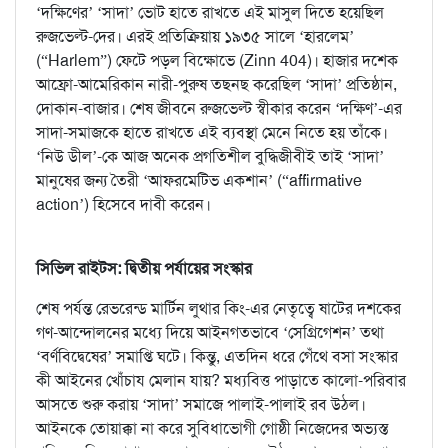
‘দক্ষিণের’ ‘সাদা’ ভোট হাতে রাখতে এই মাসুল দিতে হয়েছিল
রুজভেল্ট-দের। এরই প্রতিক্রিয়ায় ১৯৩৫ সালে ‘হারলেম’
(“Harlem”) ফেটে পড়ল বিক্ষোভে (Zinn 404)। হাজার দশেক
আফ্রো-আমেরিকান নারী-পুরুষ তছনছ করেছিল ‘সাদা’ প্রতিষ্ঠান,
দোকান-বাজার। শেষ জীবনে রুজভেল্ট স্বীকার করেন ‘দক্ষিণ’-এর
সাদা-সমাজকে হাতে রাখতে এই ব্যবস্থা মেনে নিতে হয় তাঁকে।
‘নিউ ডীল’-কে আজ অনেক প্রগতিশীল বুদ্ধিজীবীই তাই ‘সাদা’
মানুষের জন্য তৈরী ‘আফরমেটিভ একশান’ (“affirmative
action’) হিসেবে দাবী করেন।
সিভিল রাইট্স: দ্বিতীয় পর্যায়ের সংস্কার
শেষ পর্যন্ত রেভরেন্ড মার্টিন লুথার কিং-এর নেতৃত্বে ষাটের দশকের
গণ-আন্দোলনের মধ্যে দিয়ে আইনগতভাবে ‘সেগ্রিগেশন’ তথা
‘বর্ণবিদ্বেষের’ সমাপ্তি ঘটে। কিন্তু, এতদিন ধরে গেঁথে বসা সংস্কার
কী আইনের খোঁচায মেলান যায়? মধ্যবিত্ত পাড়াতে কালো-পরিবার
আসতে শুরু করায় ‘সাদা’ সমাজে পালাই-পালাই রব উঠল।
আইনকে তোয়াক্কা না করে সুবিধাভোগী গোষ্ঠী নিজেদের অভ্যস্ত