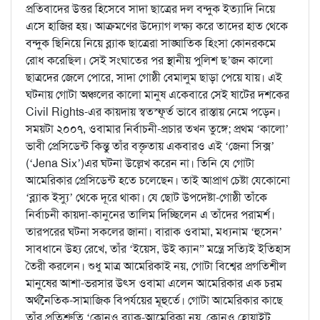
প্রতিবাদের উত্তর হিসেবে সাদা ছাত্রের দল বন্দুক ইত্যাদি নিয়ে
এসে হাজির হয়। আক্রমণের উদ্যোগ লক্ষ্য করে তাদের হাত থেকে
বন্দুক ছিনিয়ে নিয়ে ব্ল্যাক ছাত্রেরা সাঙ্ঘাতিক হিংসা কোনরকমে
রোধ করেছিল। সেই সংঘাতের পর স্থানীয় পুলিশ ছ’জন কালো
ছাত্রদের জেলে পোরে, সাদা গোষ্ঠী বেমালুম ছাড়া পেয়ে যায়। এই
ঘটনায় গোটা অঞ্চলের কালো মানুষ একেবারে সেই ষাটের দশকের
Civil Rights-এর কায়দায় স্বতস্ফূর্ত ভাবে রাস্তায় নেমে পড়েন।
সময়টা ২০০৭, ওবামার নির্বাচনী-প্রচার তখন তুঙ্গে; প্রথম ‘কালো’
ভাবী প্রেসিডেন্ট কিন্তু তাঁর বক্তৃতায় একবারও এই ‘জেনা সিক্স’
(‘Jena Six’)এর ঘটনা উল্লেখ করেন না। তিনি যে গোটা
আমেরিকার প্রেসিডেন্ট হতে চলেছেন। তাই আপ্রাণ চেষ্টা যেকোনো
‘ব্ল্যাক ইস্যু’ থেকে দূরে থাকা। যে ছোট উপদেষ্টা-গোষ্ঠী তাঁকে
নির্বাচনী কায়দা-কানুনের তালিম দিচ্ছিলেন এ তাঁদের পরামর্শ।
তারপরের ঘটনা সকলের জানা। বারাক ওবামা, মধ্যনাম ‘হুসেন’
সাবধানে উহ্য রেখে, তাঁর ‘ইয়েস, উই ক্যান” মন্ত্রে সত্যিই ইতিহাস
তৈরী করলেন। শুধু মাত্র আমেরিকাই নয়, গোটা বিশ্বের প্রগতিশীল
মানুষের আশা-ভরসার উৎস ওবামা এলেন আমেরিকার এক চরম
অর্থনৈতিক-সামাজিক বিপর্যয়ের মূহুর্তে। গোটা আমেরিকার কাছে
তাঁর প্রতিশ্রুতি ‘কোনও ব্ল্যাক-আমেরিকা নয়, কোনও হোয়াইট