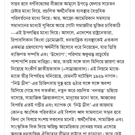
সম্ভব হবে বর্ণবিদ্বেষের বীজকে আমূলে উপড়ে ফেলার সচেতন
চেষ্টার মধ্যে দিয়ে, প্রচলিত অর্থনৈতিক ব্যবস্থার বৈপ্লবিক
পরিবর্তনের মধ্যে দিয়ে। আর, আফ্রো-আমেরিকান সমস্যার
সমাধানের মধ্যেই লুকিয়ে আছে গোটা সমাজটার মুক্তির চাবিকাঠি
—এই উপলব্ধির মধ্যে দিয়ে। আসলে, এদেশের রাষ্ট্রনেতারা,
রিপাবলিকান কিংবা ডেমোক্রাট, ধনতান্ত্রিক ব্যবস্থাকেই এতকাল
একমাত্র গ্রহণযোগ্য অর্থনীতি হিসেবে ধরে নিয়েছেন, যার ভিত্তি
ব্যক্তিগত সম্পত্তি এবং ‘উদ্যোগ’; পরিণাম অফুরন্ত প্রাচুর্যের
পাশাপাশি চরম দারিদ্র্য। আর, তারই সঙ্গে তাল মিলিয়ে জায়গা করে
নিয়েছে সংকীর্ণ জাতীয়তাবাদ (=সাম্রাজ্যবাদ)। এই নিয়মে মাঝে-
মাঝে তীব্র বিপর্যয়ও ঘনিয়েছে, যেমনটি ঘটেছিল ১৯২৯ নাগাদ।
“নিউ ডীল”-এর চিকিৎসায় সুস্থ হয়ে ওঠার সঙ্গে সঙ্গে অবশ্য
মিলিয়ে গেছে সব সতর্কতা, নতুন করে প্রচলিত ‘ধনতন্ত্র’ গুছিয়ে
বসেছে, সামাজিক ক্রিয়াকলাপে, মানুষের মনে! তবে, আজকের
বিপর্যয় এতই গভীর এবং ব্যাপক যে ‘নিউ ডীল’-এর কায়দায়
কোনও আংশিক পরিবর্তনে এই বিশাল ধ্বস সামলানো সম্ভব হবে
কিনা সে বিষয়ে সংশয় সকলের মনেই। অর্থনৈতিক, সামাজিক এবং
সাংস্কৃতিক দিক দিয়ে ক্ষয়িষ্ণু আমেরিকার বোধহয় সময় এসেছে
অভ্যস্ত ধনতান্ত্রিক ঐতিহ্যের সীমার বাইরে পা বাড়ানো। তবে সেই