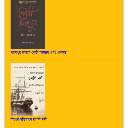
পুত্রবধূর কলমে গৌরী আইয়ুব এবং প্রসঙ্গত
বিশ্বের ইতিহাসে হুগলি নদী