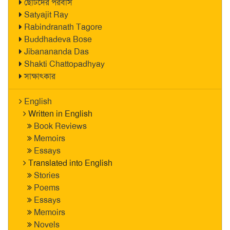
ছোটদের পরবাস
Satyajit Ray
Rabindranath Tagore
Buddhadeva Bose
Jibanananda Das
Shakti Chattopadhyay
সাক্ষাৎকার
English
Written in English
Book Reviews
Memoirs
Essays
Translated into English
Stories
Poems
Essays
Memoirs
Novels