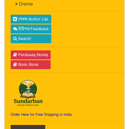
Drama
লেখক/Author List
চিঠিপত্র/Feedback
Search
Parabaas Books
Book Store
Order Here for Free Shipping in India