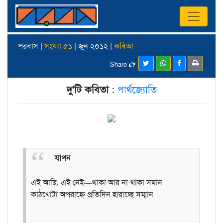
পরবাস |
সংখ্যা ৫১
| জুন ২০১২ |
কবিতা
Share
দু'টি কবিতা
:
পার্থজ্যোতি
যাপন
এই আছি, এই নেই—থাকা আর না-থাকা সমান
কাঠখোট্টা অপরাহ্নে প্রতিদিন হারাচ্ছে সম্মান