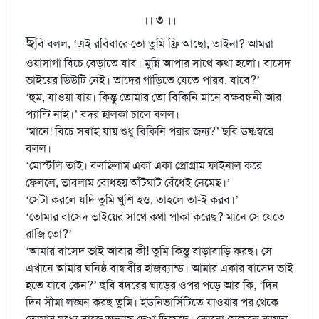
।। ৩ ।।
ছ
বি বলল, ‘এই রবিবারে তো তুমি ফ্রি আছো, তাইনা? আমরা
ওয়াসাগা বিচে বেড়াতে যাব। মুন্নি আপার সাথে কথা হলো। বাসেদ
ভাইয়ের ডিউটি নেই। তাদের গাড়িতে যেতে পারব, যাবে?’
‘হুম, যাওয়া যায়। কিন্তু তোমার তো বিকিনি মানে বক্ষবন্ধনী আর
প্যান্টি নাই।’ বদর হালকা চালে বলল।
‘মানে! বিচে সবাই যায় শুধু বিকিনি পরার জন্য?’ ছবি উষ্ণস্বরে
বলল।
‘মোস্টলি তাই। বলছিলাম একা একা প্রোগ্রাম ফাইনাল করে
ফেললে, ভাবলাম বোধহয় আঁটঘাট বেঁধেই নেমেছ।’
‘সেটা করলে যদি তুমি খুশি হও, তাহলে তা-ই করব।’
‘তোমার বাসেদ ভাইয়ের সাথে কথা পাকা করেছ? মানে সে যেতে
রাজি তো?’
‘আমার বাসেদ ভাই আবার কী! তুমি কিন্তু বাড়াবাড়ি করছ। সে
এখানে আমার ঘনিষ্ঠ বান্ধবীর হাজব্যান্ড। আমার একার বাসেদ ভাই
হতে যাবে কেন?’ ছবি বদরের ঘাড়ের ওপর পড়ে আর কি, ‘দিন
দিন সীমা লঙ্ঘন করছ তুমি। ইউনিভার্সিটিতে যাওয়ার পর থেকে