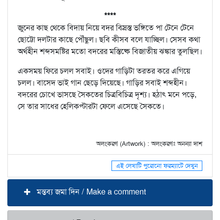
****
জুনের কাছ থেকে বিদায় নিয়ে বদর বিস্রস্ত ভঙ্গিতে পা টেনে টেনে
ছোট্টো দলটার কাছে পৌঁছুল। ছবি কীসব বলে যাচ্ছিল। সেসব কথা
অর্থহীন শব্দসমষ্টির মতো বদরের মস্তিষ্কে বিজাতীয় ঝঙ্কার তুলছিল।
একসময় ফিরে চলল সবাই। ওদের গাড়িটা তরতর করে এগিয়ে
চলল। বাসেদ ভাই গান ছেড়ে দিয়েছে। গাড়ির সবাই শব্দহীন।
বদরের চোখে ভাসছে সৈকতের চিত্রবিচিত্র দৃশ্য। হঠাৎ মনে পড়ে,
সে তার সাধের হেলিকপ্টারটা ফেলে এসেছে সৈকতে।
অলংকরণ (Artwork) : অলংকরণঃ অনন্যা দাশ
এই লেখাটি পুরোনো ফরম্যাটে দেখুন
মন্তব্য জমা দিন / Make a comment