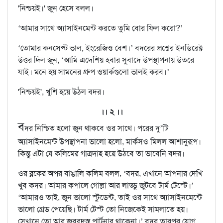
'নিশ্চয়ই।' জুন হেসে বলল।
‘আমার সাথে অ্যাসাইনমেন্ট করতে তুমি বোর ফিল করো?’
‘তোমার কনসেপ্ট ভাল, ইংরেজিও বেশ।’ বদরের প্রশ্নের ইনডিরেক্ট
উত্তর দিল জুন, ‘আমি এদেশিয় হবার সুবাদে উপস্থাপনায় উতরে
যাই। মনে হয় সামনের গ্রুপ ওয়ার্কগুলো ভালই করব।’
'নিশ্চয়ই', খুশি হয়ে উঠল বদর।
।। ২ ।।
ব
দর নিশ্চিত হলো জুন থাকবে ওর সাথে। পরের দু’টি
অ্যাসাইনমেন্ট উপস্থাপনা ভালো হলো, মার্কসও মিলল আশানুরূপ।
কিন্তু এটা যে কলিমের গাত্রদাহ হয়ে উঠবে তা ভাবেনি বদর।
ওর ব্লকের অপর বাঙালি কলিম বলল, ‘বদর, এখানে আপনার দেখি
খুব কদর। আমার কপালে গোল্লা আর লাড্ডু জুটবে টার্ম টেস্টে।’
‘আমারও তাই, জুন ভালো স্টুডেন্ট, তাই ওর সাথে অ্যাসাইনমেন্টে
ভালো গ্রেড পেয়েছি। টার্ম টেস্ট তো নিজেকেই সামলাতে হয়।
সেখানে তো আর জবরদস্ত পার্টনার থাকেনা।’ বদর তারপর যোগ