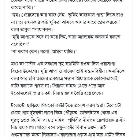
তোমার মধ্যে বাজে অভ্যাস দেখা দিয়েছে। কোনো মেয়েকে কায়দা
করেছ নাকি।’
‘হুম। খেয়েদেয়ে আর কাজ নেই। তুমিই আজকাল পাত্তা দিতে চাও
না। তা এখনকার কচি খুকিরা আসবে আমার সাথে প্রেম করতে!’
বদর ভাবুক গলায় বলল।
‘মুন্নি আপাকে তবে না করে দিই, তারা আজকেই কনফার্ম করতে
বলেছিল।’
‘না করবে কেন। বলো, আমরা যাচ্ছি।’
মধ্য অগাস্টের এক সকালে দুই ফ্যামিলি রওনা দিল ওয়াসাগা
বিচের উদ্দেশ্যে। মুন্নি আপা ও বাসেদ ভাই সন্তানবিহীন। অন্যদিকে
বদর আর ছবি তাদের একমাত্র সন্তান প্রিয়াঙ্কাকে কোনোভাবেই
রাজি করাতে পারল না। প্রিয়াঙ্কা নাইন্থ গ্রেডে পড়ে আর
ইতোমধ্যেই তার একটা নিজস্ব জগৎ তৈরি হয়ে গেছে।
টরোন্টো ছাড়িয়ে সিমকো কাউন্টিতে প্রবেশ করল ওরা। টরোন্টো
থেকে প্রায় দুইঘন্টা লাগে বিচে পৌঁছুতে, ডাউনটাউন থেকে এর
দূরত্ব ১৩০ কি.মি. বা ৮১ মাইল। পৃথিবীর দীর্ঘতম ফ্রেশওয়াটার সী-
বিচ ওয়াসাগা। যাকে বলে চক্ষু-কর্ণের বিবাদ ভঞ্জন। এই
প্রথমবারের মতো নিজচোখে কানাডার প্রকৃত গ্রাম আর গ্রামীণজীবন