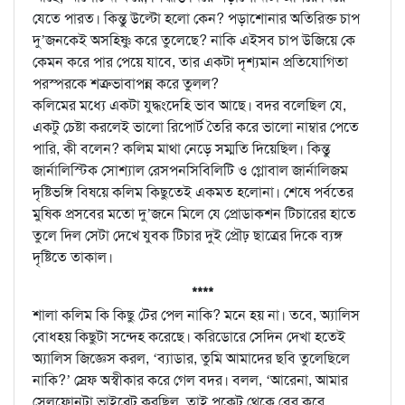
যেতে পারত। কিন্তু উল্টো হলো কেন? পড়াশোনার অতিরিক্ত চাপ
দু’জনকেই অসহিষ্ণু করে তুলেছে? নাকি এইসব চাপ উজিয়ে কে
কেমন করে পার পেয়ে যাবে, তার একটা দৃশ্যমান প্রতিযোগিতা
পরস্পরকে শত্রুভাবাপন্ন করে তুলল?
কলিমের মধ্যে একটা যুদ্ধংদেহি ভাব আছে। বদর বলেছিল যে,
একটু চেষ্টা করলেই ভালো রিপোর্ট তৈরি করে ভালো নাম্বার পেতে
পারি, কী বলেন? কলিম মাথা নেড়ে সম্মতি দিয়েছিল। কিন্তু
জার্নালিস্টিক সোশ্যাল রেসপনসিবিলিটি ও গ্লোবাল জার্নালিজম
দৃষ্টিভঙ্গি বিষয়ে কলিম কিছুতেই একমত হলোনা। শেষে পর্বতের
মুষিক প্রসবের মতো দু’জনে মিলে যে প্রোডাকশন টিচারের হাতে
তুলে দিল সেটা দেখে যুবক টিচার দুই প্রৌঢ় ছাত্রের দিকে ব্যঙ্গ
দৃষ্টিতে তাকাল।
****
শালা কলিম কি কিছু টের পেল নাকি? মনে হয় না। তবে, অ্যালিস
বোধহয় কিছুটা সন্দেহ করেছে। করিডোরে সেদিন দেখা হতেই
অ্যালিস জিজ্ঞেস করল, ‘ব্যাডার, তুমি আমাদের ছবি তুলেছিলে
নাকি?’ স্রেফ অস্বীকার করে গেল বদর। বলল, ‘আরেনা, আমার
সেলফোনটা ভাইব্রেট করছিল, তাই পকেট থেকে বের করে