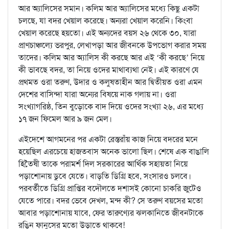
আর অ্যালিসের সমান। কলিম আর অ্যালিসের মধ্যে কিছু একটা
চলছে, যা বদর খেয়াল করেছে। অন্যরা খেয়াল করেনি। কিংবা
খেয়াল করেছে হয়তো। এই অন্যদের বয়স ২৬ থেকে ৩০, যারা
প্রাণচাঞ্চল্যে ভরপুর, লেখাপড়া আর জীবনকে উপভোগ করার সময়
তাদের। কলিম আর অ্যালিস কী করছে আর এই ‘কী করছে’ নিয়ে
কী ভাবছে বদর, তা নিয়ে ওদের মাথাব্যথা নেই। এই কারণে যে
প্রথমত ওরা তরুণ, উদার ও কলুষতাহীন আর দ্বিতীয়ত ওরা এমন
দেশের বাসিন্দা যারা অন্যের বিষয়ে নাক গলায় না। ওরা
সংখ্যাগরিষ্ঠ, তিন বুড়োকে বাদ দিয়ে ওদের সংখ্যা ২৬, এর মধ্যে
১৭ জন ফিমেল আর ৯ জন মেল।
এইদেশে আগমনের পর একটা রেস্তরাঁয় কাজ নিয়ে বদরের মনে
হয়েছিল এরচেয়ে হাজতবাস অনেক ভালো ছিল। শেষে এক বাঙালি
হিতৈষী তাকে পরামর্শ দিল সরকারের আর্থিক সহায়তা নিয়ে
পড়াশোনায় ডুবে যেতে। বাড়তি ডিগ্রি হবে, সংসারও চলবে।
পরবর্তীতে ডিগ্রি প্রাপ্তির বদৌলতে দশাসই কোনো চাকরি জুটেও
যেতে পারে। বদর ভেবে দেখল, মন্দ কী? সে তরুণ বয়সের মতো
আবার পড়াশোনায় যাবে, ফের তারুণ্যের ঝলকানিতে জীবনটাকে
রঙিন ফানুসের মতো উড়াতে থাকবে!