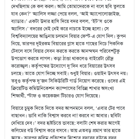
দেখছিলাম কে কল করল। আমি তোমাদেরকে না বলে ছবি তুলতে
যাব কেন?’ অ্যালিস লজ্জা পেয়ে বলল, ‘আই অ্যাপোলোজাইজ,
ব্যাডার।’ একটা উদার হাসি দিয়ে বদর বলল, ‘ইট’স ওকে
অ্যালিস।’ বদরের ধেই ধেই করে নাচতে ইচ্ছে হলো। সে
বিশ্ববিদ্যালয়ের আঙিনায় চলমান বিয়ার ফেস্ট-এ যোগ দিল। কুপন
নিয়ে, তারপর দুইরকম বিয়ারের গ্লাস হাতে গাছের নিচে পিকনিক
টেবলে বসে বিয়ার সেবন করতে করতে আনন্দঘন পরিবেশটুকু
উপভোগ করতে লাগল। কড়া ঠাণ্ডা থাকলেও বাইরেটা রৌদ্র
করোজ্জ্বল। কর্তৃপক্ষের উদ্যোগে দু’দিন ধরে বিয়ারের উৎসব
চলছে। তাতে যোগ দিচ্ছে সবাই। শুধুই বিয়ার। ওয়াইন উৎসব নয়।
তবুও কর্তৃপক্ষ দু’জন সিকিউরিটি গার্ড নিয়োগ করেছে। ওদের এই
ক্রিয়েটিভ কমিউনিকেশন ক্যাম্পাসের বিভিন্ন শাখার অসংখ্য
শিক্ষার্থী, স্টাফ ও কয়েকজন টিচারও যোগ দিয়েছে।
বিয়ারে চুমুক দিতে দিতে বদর আপনমনে বলল, ‘এবার টের পাবে
বাছাধন। ভাবি নাকি বিশ্বাস করবে না! করবে না আবার। ছবিটা
দেখিয়ে দেব।’ বদর হৃষ্টচিত্তে ভাবছে: বলাটা শেষ করার আগেই
কলিমের বউ বিশ্বাস করে বসবে। তায় এতবড় প্রমাণ তার হাতে
আছে। তারপর কলিম প্রতিশোধ হিশেবে বদরের বউকে বদর