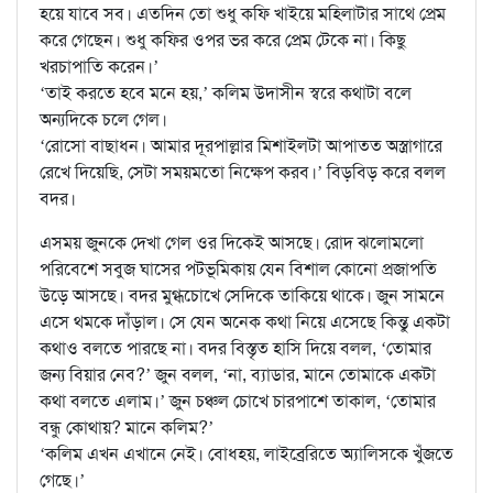
হয়ে যাবে সব। এতদিন তো শুধু কফি খাইয়ে মহিলাটার সাথে প্রেম
করে গেছেন। শুধু কফির ওপর ভর করে প্রেম টেকে না। কিছু
খরচাপাতি করেন।’
‘তাই করতে হবে মনে হয়,’ কলিম উদাসীন স্বরে কথাটা বলে
অন্যদিকে চলে গেল।
‘রোসো বাছাধন। আমার দূরপাল্লার মিশাইলটা আপাতত অস্ত্রাগারে
রেখে দিয়েছি, সেটা সময়মতো নিক্ষেপ করব।’ বিড়বিড় করে বলল
বদর।
এসময় জুনকে দেখা গেল ওর দিকেই আসছে। রোদ ঝলোমলো
পরিবেশে সবুজ ঘাসের পটভূমিকায় যেন বিশাল কোনো প্রজাপতি
উড়ে আসছে। বদর মুগ্ধচোখে সেদিকে তাকিয়ে থাকে। জুন সামনে
এসে থমকে দাঁড়াল। সে যেন অনেক কথা নিয়ে এসেছে কিন্তু একটা
কথাও বলতে পারছে না। বদর বিস্তৃত হাসি দিয়ে বলল, ‘তোমার
জন্য বিয়ার নেব?’ জুন বলল, ‘না, ব্যাডার, মানে তোমাকে একটা
কথা বলতে এলাম।’ জুন চঞ্চল চোখে চারপাশে তাকাল, ‘তোমার
বন্ধু কোথায়? মানে কলিম?’
‘কলিম এখন এখানে নেই। বোধহয়, লাইব্রেরিতে অ্যালিসকে খুঁজতে
গেছে।’