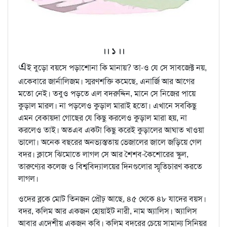
।। ১ ।।
এ
ই বুড়ো বয়সে পড়াশোনা কি মানায়? তা-ও যে সে সাবজেক্ট নয়,
একেবারে জার্নালিজম। স্মরণশক্তি কমেছে, এনার্জি আর আগের
মতো নেই। তবুও পড়তে এল বদরুদ্দিন, মানে সে নিজের পায়ে
কুড়াল মারল। না পড়লেও কুড়াল মারাই হতো। এখানে সবকিছু
এমন বেকায়দা গোছের যে কিছু করলেও কুড়াল মারা হয়, না
করলেও তাই। অতএব একটা কিছু করেই কুড়ালের আঘাত খাওয়া
ভালো। অনেক বছরের অনভ্যস্ততায় ভেজালের জালে জড়িয়ে গেল
বদর। ক্লাসে ঝিমোতে লাগল সে আর শৈশব-কৈশোরের স্কুল,
তারুণ্যের কলেজ ও বিশ্ববিদ্যালয়ের দিনগুলোর স্মৃতিচারণ করতে
লাগল।
ওদের ব্লকে মোট তিনজন প্রৌঢ় আছে, ৪৫ থেকে ৪৮ যাদের বয়স।
বদর, কলিম আর একজন হোয়াইট নারী, নাম অ্যালিস। অ্যালিস
আবার এদেশীয় একজন কবি। কলিম বদরের চেয়ে সামান্য সিনিয়র