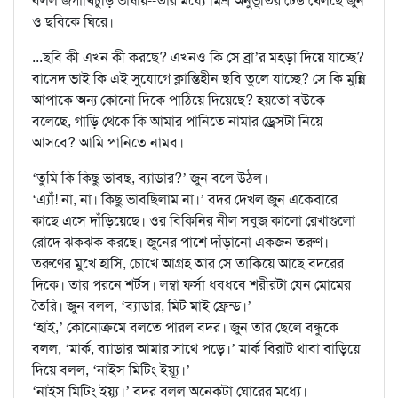
বলল জগাখিচুড়ি ভাষায়--তার মধ্যে মিশ্র অনুভূতির ঢেউ খেলছে জুন
ও ছবিকে ঘিরে।
...ছবি কী এখন কী করছে? এখনও কি সে ব্রা’র মহড়া দিয়ে যাচ্ছে?
বাসেদ ভাই কি এই সুযোগে ক্লান্তিহীন ছবি তুলে যাচ্ছে? সে কি মুন্নি
আপাকে অন্য কোনো দিকে পাঠিয়ে দিয়েছে? হয়তো বউকে
বলেছে, গাড়ি থেকে কি আমার পানিতে নামার ড্রেসটা নিয়ে
আসবে? আমি পানিতে নামব।
‘তুমি কি কিছু ভাবছ, ব্যাডার?’ জুন বলে উঠল।
‘এ্যাঁ! না, না। কিছু ভাবছিলাম না।’ বদর দেখল জুন একেবারে
কাছে এসে দাঁড়িয়েছে। ওর বিকিনির নীল সবুজ কালো রেখাগুলো
রোদে ঝকঝক করছে। জুনের পাশে দাঁড়ানো একজন তরুণ।
তরুণের মুখে হাসি, চোখে আগ্রহ আর সে তাকিয়ে আছে বদরের
দিকে। তার পরনে শর্টস। লম্বা ফর্সা ধবধবে শরীরটা যেন মোমের
তৈরি। জুন বলল, ‘ব্যাডার, মিট মাই ফ্রেন্ড।’
‘হাই,’ কোনোক্রমে বলতে পারল বদর। জুন তার ছেলে বন্ধুকে
বলল, ‘মার্ক, ব্যাডার আমার সাথে পড়ে।’ মার্ক বিরাট থাবা বাড়িয়ে
দিয়ে বলল, ‘নাইস মিটিং ইয়্যূ।’
‘নাইস মিটিং ইয়্যূ।’ বদর বলল অনেকটা ঘোরের মধ্যে।