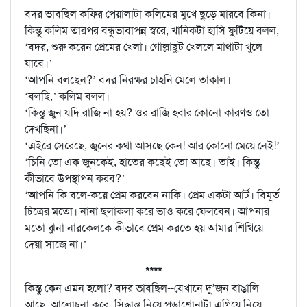
বদর ভাবছিল কফির পেয়ালাটা কলিমের মুখে ছুড়ে মারবে কিনা।
কিন্তু কলিম তারপর বন্ধুভাবাপন্ন স্বরে, খানিকটা হাসি ফুটিয়ে বলল,
‘বদর, শুরু করেন প্রেমের খেলা। গোল্লাছুট খেললে মাথাটা খুলে
যাবে।’
‘আপনি বলছেন?’ বদর নিরক্ষর চাহনি মেলে তাকাল।
‘বলছি,’ কলিম বলল।
‘কিন্তু জুন যদি রাজি না হয়? ওর রাজি হবার কোনো কারণও তো
দেখছিনা।’
‘এইরে সেরেছে, জুনের কথা আসছে কেন! আর কোনো মেয়ে নেই!’
‘চিনি তো এক জুনকেই, হাতের কছেই তো আছে। তাই। কিন্তু
কীভাবে উপস্থাপন করব?’
‘আপনি কি বলে-কয়ে প্রেম করবেন নাকি। প্রেম একটা আর্ট। বিমূর্ত
চিত্রের মতো। নানা ছলাকলা করে ভাও করে ফেলবেন। আপনার
মতো ঝুনা নারকেলকে কীভাবে প্রেম করতে হয় আমার শিখিয়ে
দেয়া সাজে না।’
****
কিন্তু কেন এমন হলো? বদর ভাবছিল--যেখানে দু’জন বাঙালি
আছে, আলোচনা করে, সিদ্ধান্ত নিয়ে পড়াশোনাটা এগিয়ে নিয়ে