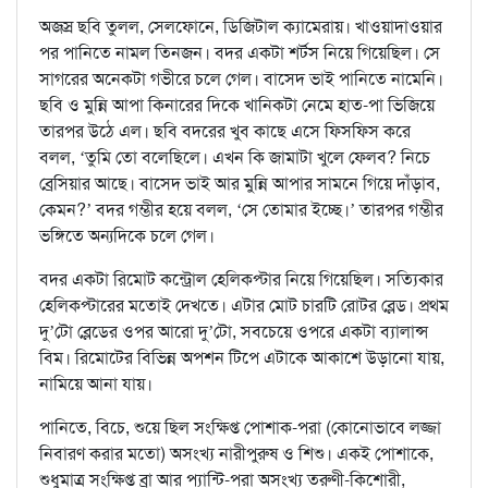
অজস্র ছবি তুলল, সেলফোনে, ডিজিটাল ক্যামেরায়। খাওয়াদাওয়ার
পর পানিতে নামল তিনজন। বদর একটা শর্টস নিয়ে গিয়েছিল। সে
সাগরের অনেকটা গভীরে চলে গেল। বাসেদ ভাই পানিতে নামেনি।
ছবি ও মুন্নি আপা কিনারের দিকে খানিকটা নেমে হাত-পা ভিজিয়ে
তারপর উঠে এল। ছবি বদরের খুব কাছে এসে ফিসফিস করে
বলল, ‘তুমি তো বলেছিলে। এখন কি জামাটা খুলে ফেলব? নিচে
ব্রেসিয়ার আছে। বাসেদ ভাই আর মুন্নি আপার সামনে গিয়ে দাঁড়াব,
কেমন?’ বদর গম্ভীর হয়ে বলল, ‘সে তোমার ইচ্ছে।’ তারপর গম্ভীর
ভঙ্গিতে অন্যদিকে চলে গেল।
বদর একটা রিমোট কন্ট্রোল হেলিকপ্টার নিয়ে গিয়েছিল। সত্যিকার
হেলিকপ্টারের মতোই দেখতে। এটার মোট চারটি রোটর ব্লেড। প্রথম
দু’টো ব্লেডের ওপর আরো দু’টো, সবচেয়ে ওপরে একটা ব্যালান্স
বিম। রিমোটের বিভিন্ন অপশন টিপে এটাকে আকাশে উড়ানো যায়,
নামিয়ে আনা যায়।
পানিতে, বিচে, শুয়ে ছিল সংক্ষিপ্ত পোশাক-পরা (কোনোভাবে লজ্জা
নিবারণ করার মতো) অসংখ্য নারীপুরুষ ও শিশু। একই পোশাকে,
শুধুমাত্র সংক্ষিপ্ত ব্রা আর প্যান্টি-পরা অসংখ্য তরুণী-কিশোরী,