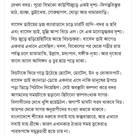
দেখল বদর। পুরো সিমকো কাউন্টিজুড়ে একই দৃশ্য--দিগন্তবিস্তৃত
মাঠ, র‌্যাঞ্চ, ভুট্টাখেত, গোরুছাগল, ঘোড়া আর খামারবাড়ি।
বাসেদ ভাইয়ের ডজ ক্যারাভানে চড়ে চারটি প্রাণি--বদর ও ছবি
এবং বাসেদ ভাই, মুন্নি আপা বিচে এল। সে এক মনোমুগ্ধকর দৃশ্য।
বিচ জুড়ে ছড়িয়েছিটিয়ে আছে বিচভক্তরা। বাসেদ ভাই আগেও
একবার এখানে এসেছিল। বলল, বিকেলের পর থেকে গভীর রাত
পর্যন্ত চলে মাতামাতি, উল্লাস, মদ্যপান, সঙ্গীত-নৃত্য। আর নৃত্যের
তালে-তালে আলিঙ্গন ও চুর হয়ে পড়ে থাকা।
বিচটাকে ঘিরে গড়ে উঠেছে হোটেল, মোটেল, ইন ও দোকানপাট।
বাসেদ ভাই ক্যানাডা-ডেতে একবার এসে নাকি মানুষের উপচে
পড়া ভিড়ে পিঠটান দিয়েছিল। সেই অবস্থাটা কল্পনা করে বদর
আগমনের সময়টাতে ছড়ানো-ছিটানো স্বল্পসংখ্যক সাগর-
বিলাসীদের দেখে খুশি হয়েউঠল। অগাস্ট মাসটা সরব থাকবে বিচ।
তারপর থেকে সাগর অনুরাগীদের সংখ্যা কমতে থাকবে।
বাংলাদেশে শীতের শুরুতে সবাই যায় কক্সবাজারে, আর এখানে
সবাই যায় গ্রীষ্মে। কারণ এখানকার ঠাণ্ডার সময় ভূতেরাও
পারতপক্ষে সমুদ্রচারী হতে চায় না।