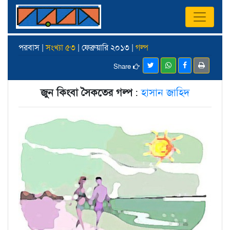
পরবাস |
সংখ্যা ৫৩
| ফেব্রুয়ারি ২০১৩ |
গল্প
Share
জুন কিংবা সৈকতের গল্প
:
হাসান জাহিদ