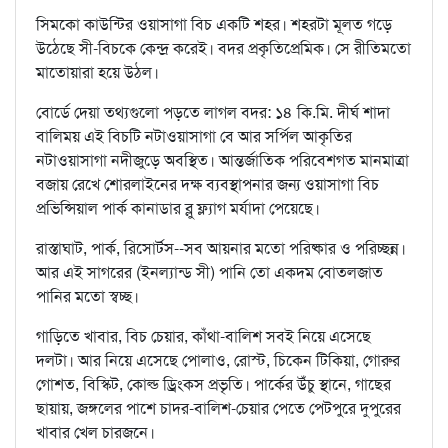
সিমকো কাউন্টির ওয়াসাগা বিচ একটি শহর। শহরটা মূলত গড়ে
উঠেছে সী-বিচকে কেন্দ্র করেই। বদর প্রকৃতিপ্রেমিক। সে রীতিমতো
মাতোয়ারা হয়ে উঠল।
বোর্ডে দেয়া তথ্যগুলো পড়তে লাগল বদর: ১৪ কি.মি. দীর্ঘ শাদা
বালিময় এই বিচটি নটাওয়াসাগা বে আর সর্পিল আকৃতির
নটাওয়াসাগা নদীজুড়ে অবস্থিত। আন্তর্জাতিক পরিবেশগত মানমাত্রা
বজায় রেখে শোরলাইনের দক্ষ ব্যবস্থাপনার জন্য ওয়াসাগা বিচ
প্রভিন্সিয়াল পার্ক কানাডার ব্লু ফ্ল্যাগ মর্যাদা পেয়েছে।
রাস্তাঘাট, পার্ক, রিসোর্টস--সব আয়নার মতো পরিষ্কার ও পরিচ্ছন্ন।
আর এই সাগরের (ইনল্যান্ড সী) পানি তো একদম বোতলজাত
পানির মতো স্বচ্ছ।
গাড়িতে খাবার, বিচ চেয়ার, কাঁথা-বালিশ সবই নিয়ে এসেছে
দলটা। আর নিয়ে এসেছে পোলাও, রোস্ট, চিকেন টিকিয়া, গোরুর
গোশত, বিস্কিট, কোল্ড ড্রিংকস প্রভৃতি। পার্কের উঁচু স্থানে, গাছের
ছায়ায়, জঙ্গলের পাশে চাদর-বালিশ-চেয়ার পেতে পেটপুরে দুপুরের
খাবার খেল চারজনে।