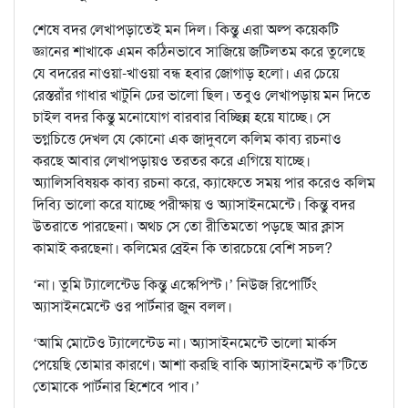
শেষে বদর লেখাপড়াতেই মন দিল। কিন্তু এরা অল্প কয়েকটি
জ্ঞানের শাখাকে এমন কঠিনভাবে সাজিয়ে জটিলতম করে তুলেছে
যে বদরের নাওয়া-খাওয়া বন্ধ হবার জোগাড় হলো। এর চেয়ে
রেস্তরাঁর গাধার খাটুনি ঢের ভালো ছিল। তবুও লেখাপড়ায় মন দিতে
চাইল বদর কিন্তু মনোযোগ বারবার বিচ্ছিন্ন হয়ে যাচ্ছে। সে
ভগ্নচিত্তে দেখল যে কোনো এক জাদুবলে কলিম কাব্য রচনাও
করছে আবার লেখাপড়ায়ও তরতর করে এগিয়ে যাচ্ছে।
অ্যালিসবিষয়ক কাব্য রচনা করে, ক্যাফেতে সময় পার করেও কলিম
দিব্যি ভালো করে যাচ্ছে পরীক্ষায় ও অ্যাসাইনমেন্টে। কিন্তু বদর
উতরাতে পারছেনা। অথচ সে তো রীতিমতো পড়ছে আর ক্লাস
কামাই করছেনা। কলিমের ব্রেইন কি তারচেয়ে বেশি সচল?
‘না। তুমি ট্যালেন্টেড কিন্তু এস্কেপিস্ট।’ নিউজ রিপোর্টিং
অ্যাসাইনমেন্টে ওর পার্টনার জুন বলল।
‘আমি মোটেও ট্যালেন্টেড না। অ্যাসাইনমেন্টে ভালো মার্কস
পেয়েছি তোমার কারণে। আশা করছি বাকি অ্যাসাইনমেন্ট ক’টিতে
তোমাকে পার্টনার হিশেবে পাব।’