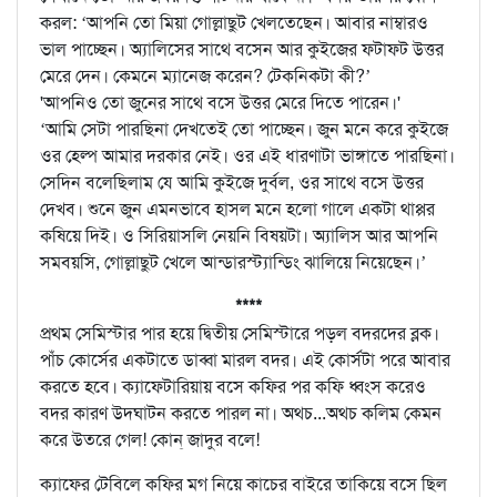
করল: ‘আপনি তো মিয়া গোল্লাছুট খেলতেছেন। আবার নাম্বারও
ভাল পাচ্ছেন। অ্যালিসের সাথে বসেন আর কুইজের ফটাফট উত্তর
মেরে দেন। কেমনে ম্যানেজ করেন? টেকনিকটা কী?’
'আপনিও তো জুনের সাথে বসে উত্তর মেরে দিতে পারেন।'
‘আমি সেটা পারছিনা দেখতেই তো পাচ্ছেন। জুন মনে করে কুইজে
ওর হেল্প আমার দরকার নেই। ওর এই ধারণাটা ভাঙ্গাতে পারছিনা।
সেদিন বলেছিলাম যে আমি কুইজে দুর্বল, ওর সাথে বসে উত্তর
দেখব। শুনে জুন এমনভাবে হাসল মনে হলো গালে একটা থাপ্পর
কষিয়ে দিই। ও সিরিয়াসলি নেয়নি বিষয়টা। অ্যালিস আর আপনি
সমবয়সি, গোল্লাছুট খেলে আন্ডারস্ট্যান্ডিং ঝালিয়ে নিয়েছেন।’
****
প্রথম সেমিস্টার পার হয়ে দ্বিতীয় সেমিস্টারে পড়ল বদরদের ব্লক।
পাঁচ কোর্সের একটাতে ডাব্বা মারল বদর। এই কোর্সটা পরে আবার
করতে হবে। ক্যাফেটারিয়ায় বসে কফির পর কফি ধ্বংস করেও
বদর কারণ উদঘাটন করতে পারল না। অথচ...অথচ কলিম কেমন
করে উতরে গেল! কোন্‌ জাদুর বলে!
ক্যাফের টেবিলে কফির মগ নিয়ে কাচের বাইরে তাকিয়ে বসে ছিল