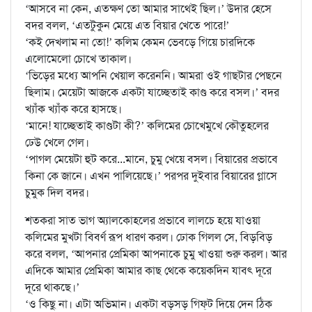
‘আসবে না কেন, এতক্ষণ তো আমার সাথেই ছিল।’ উদার হেসে
বদর বলল, ‘এতটুকুন মেয়ে এত বিয়ার খেতে পারে!’
‘কই দেখলাম না তো!’ কলিম কেমন ভেবড়ে গিয়ে চারদিকে
এলোমেলো চোখে তাকাল।
‘ভিড়ের মধ্যে আপনি খেয়াল করেননি। আমরা ওই গাছটার পেছনে
ছিলাম। মেয়েটা আজকে একটা যাচ্ছেতাই কাণ্ড করে বসল।’ বদর
খ্যাঁক খ্যাঁক করে হাসছে।
‘মানে! যাচ্ছেতাই কাণ্ডটা কী?’ কলিমের চোখেমুখে কৌতুহলের
ঢেউ খেলে গেল।
‘পাগল মেয়েটা হুট করে...মানে, চুমু খেয়ে বসল। বিয়ারের প্রভাবে
কিনা কে জানে। এখন পালিয়েছে।’ পরপর দুইবার বিয়ারের গ্লাসে
চুমুক দিল বদর।
শতকরা সাত ভাগ অ্যালকোহলের প্রভাবে লালচে হয়ে যাওয়া
কলিমের মুখটা বিবর্ণ রূপ ধারণ করল। ঢোক গিলল সে, বিড়বিড়
করে বলল, ‘আপনার প্রেমিকা আপনাকে চুমু খাওয়া শুরু করল। আর
এদিকে আমার প্রেমিকা আমার কাছ থেকে কয়েকদিন যাবৎ দূরে
দূরে থাকছে।’
‘ও কিছু না। এটা অভিমান। একটা বড়সড় গিফ্‌ট দিয়ে দেন ঠিক