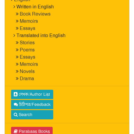
Written in English
Book Reviews
Memoirs
Essays
Translated into English
Stories
Poems
Essays
Memoirs
Novels
Drama
লেখক/Author List
চিঠিপত্র/Feedback
Search
Parabaas Books