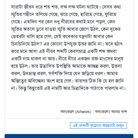
সারাটা জীবন ধরে শত শত, লক্ষ লক্ষ ঘটনা ঘটেছে। সেসব কথা
স্মৃতির গহীনে তলিয়ে গেছে, ঝরে গেছে, হারিয়ে গেছে, ফুরিয়ে
গেছে। এতদিন পর কেন শুধু নীরবের কথাই মনে পড়ল, কেন
স্মৃতির অতলে ডুবে যাওয়া স্মৃতি আবার জেগে উঠল, কেন বুকের
ভেতরটা খালি হয়ে গেল, সেই কবেকার যন্ত্রণাটা আবার কেন
চিনচিনিয়ে উঠল? এর কোনো উপযুক্ত উত্তর জানি না। তবে হঠাৎ
করে মনে আসা এই নীরব শব্দটি কেবলমাত্র একটি শব্দ অথবা
একটি নাম থাকল না আর। ধীরে ধীরে একজন রক্ত-মাংসের মানুষ
হয়ে উঠল। তার উদ্ভাসিত উপস্থিতি আমাকে আচ্ছন্ন করল, উতলা
করল, উদভ্রান্ত করল, সর্বশক্তি দিয়ে যেন জড়িয়ে ধরল। আমার
অস্তিত্বের অবিচ্ছেদ্য অংশ হয়ে গেল। তারপর ঠিক কি যে হল জানি
না। কিন্তু কিছুতেই এই নামটি আর চিত্রাদিকে পাঠাতে পারলাম না।
অলংকরণ (Artwork) : অলংকরণঃ অনন্যা দাশ
এই লেখাটি পুরোনো ফরম্যাটে দেখুন