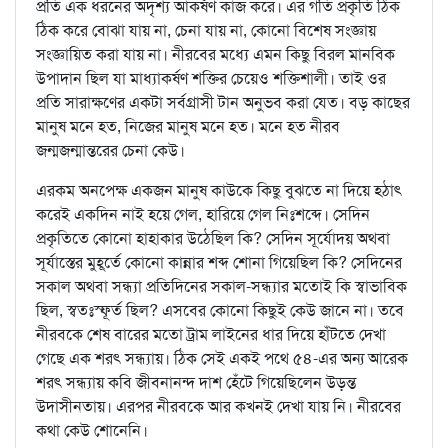
প্রতি এক ধরনের অদৃশ্য আকর্ষণ কাজ করে। এর গতি প্রকৃতি ঠিক
ঠিক করে বোঝা যায় না, চেনা যায় না, কোনো বিশেষ সংজ্ঞায়
সংজ্ঞায়িত করা যায় না। নীরবের মধ্যে এমন কিছু বিরল মানবিক
উপাদান ছিল যা মাধ্যাকর্ষণ শক্তির চেয়েও শক্তিশালী। তাই ওর
প্রতি সারাক্ষণের একটা সর্বগ্রাসী টান অনুভব করা যেত। বড় কাছের
মানুষ মনে হত, নিজের মানুষ মনে হত। মনে হত নীরব
জন্মজন্মান্তরের চেনা কেউ।
এরকম অনপেক্ষ একজন মানুষ কাউকে কিছু বুঝতে না দিয়ে হঠাৎ
করেই একদিন নাই হয়ে গেল, হারিয়ে গেল নিঃশব্দে। সেদিন
প্রকৃতিতে কোনো হাহাকার উঠেছিল কি? সেদিন সূর্যোদয় অথবা
সূর্যাস্তের মুহূর্তে কোনো কান্নার শব্দ শোনা গিয়েছিল কি? সেদিনের
সকাল অথবা সন্ধ্যা প্রতিদিনের সকাল-সন্ধ্যার মতোই কি স্বাভাবিক
ছিল, স্বতঃস্ফূর্ত ছিল? এসবের কোনো কিছুই কেউ জানে না। তবে
নীরবকে শেষ বারের মতো ট্রাম লাইনের ধার দিয়ে হাঁটতে দেখা
গেছে এক শরৎ সন্ধ্যায়। ঠিক সেই একই পথে ৫৪-এর অন্য আরেক
শরৎ সন্ধ্যায় কবি জীবনানন্দ দাশ হেঁটে গিয়েছিলেন উড়ন্ত
উদাসীনতায়। এরপর নীরবকে আর কখনই দেখা যায় নি। নীরবের
কথা কেউ শোনেনি।