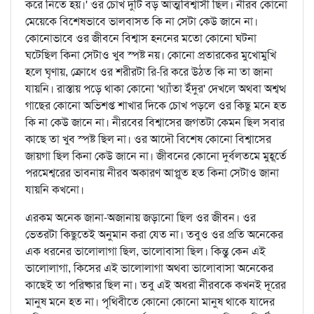
করে নিতে হয়।' ওর চোখ দুটি বড় আত্মবিশ্বাসী ছিল। নীরব কোনো
মেয়েকে বিশেষভাবে ভালবাসত কি না সেটা কেউ জানে না।
কোনোভাবে ওর জীবনে বিশ্বাস হননের মতো কোনো ঘটনা
ঘটেছিল কিনা সেটাও খুব স্পষ্ট নয়। কোনো প্রতারকের মুখোমুখি
হলে ঘৃণায়, ক্রোধে ওর শরীরটা রি-রি করে উঠত কি না তা জানা
যায়নি। রাস্তায় পড়ে থাকা কোনো 'থ্যাঁতা ইঁদুর' দেখলে অথবা অশ্বত্থ
গাছের কোনো অভিশপ্ত শাখার দিকে চোখ পড়লে ওর কিছু মনে হত
কি না কেউ জানে না। নীরবের বিশ্বাসের জগতটা কেমন ছিল সবার
কাছে তা খুব স্পষ্ট ছিল না। ওর আদৌ বিশেষ কোনো বিশ্বাসের
জায়গা ছিল কিনা কেউ জানে না। জীবনের কোনো দুর্বলতমে মুহূর্তে
পরমেশ্বরের ভাবনায় নীরব অকারণ আপ্লুত হত কিনা সেটাও জানা
যায়নি কখনো।
এরকম অনেক জানা-অজানায় জড়ানো ছিল ওর জীবন। ওর
ভেতরটা কিছুতেই অনুমান করা যেত না। তবুও ওর প্রতি অনেকের
এক ধরনের ভালোলাগা ছিল, ভালোবাসা ছিল। কিন্তু কেন এই
ভালোলাগা, কিসের এই ভালোলাগা অথবা ভালোবাসা অনেকের
কাছেই তা পরিষ্কার ছিল না। তবু এই অধরা নীরবকে কখনই দূরের
মানুষ মনে হত না। পৃথিবীতে কোনো কোনো মানুষ থাকে যাদের