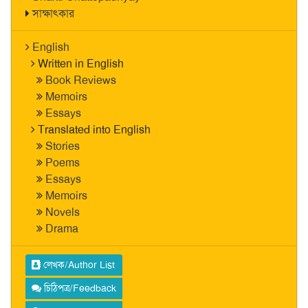
সাক্ষাৎকার
English
Written in English
Book Reviews
Memoirs
Essays
Translated into English
Stories
Poems
Essays
Memoirs
Novels
Drama
লেখক/Author List
চিঠিপত্র/Feedback