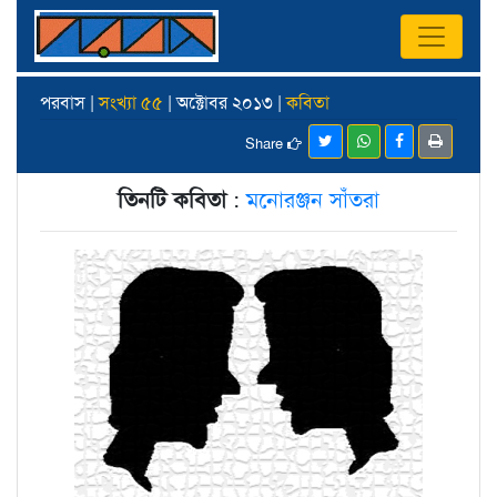
পরবাস |
সংখ্যা ৫৫
| অক্টোবর ২০১৩ |
কবিতা
Share
তিনটি কবিতা
:
মনোরঞ্জন সাঁতরা