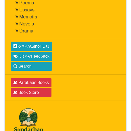
Poems
Essays
Memoirs
Novels
Drama
লেখক/Author List
চিঠিপত্র/Feedback
Search
Parabaas Books
Book Store