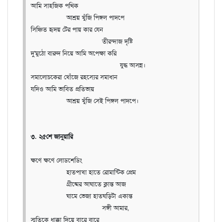
আমি সাহজিক পথিক
আশ্রয় খুঁজি পিঙ্গল পাদপে
সিঞ্চিত হৃদয় টের পায় কার যেন
তীরন্দাজ দৃষ্টি
দু'মুঠো বারুদ নিয়ে আমি অপেক্ষা করি
যুদ্ধ আসন্ন।
সমালোচকেরা খোঁজে রহস্যের সমাধান
যদিও আমি ভাবিত প্রতিভায়
আশ্রয় খুঁজি সেই পিঙ্গল পাদপে।
৩. ২৫শে জানুয়ারি
ক্ষণে ক্ষণে লোডশেডিং
হাতপাখা হাতে রোমান্টিক প্রেম
গ্রীষ্মের আঘাতে ক্লান্ত আজ
ঘামে ভেজা হাতঘড়িটা একান্ত
সঙ্গী আমার,
স্মৃতিকে ধাক্কা দিয়ে বারে বারে