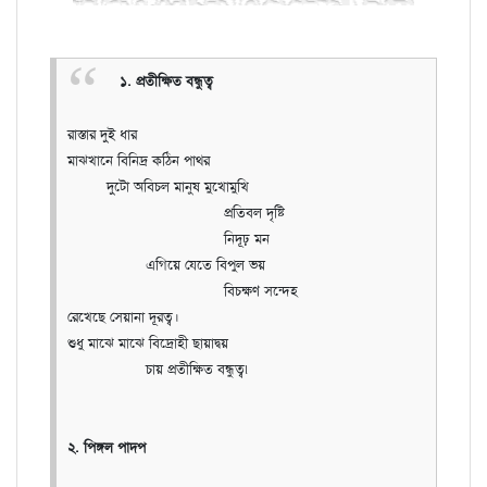
১. প্রতীক্ষিত বন্ধুত্ব
রাস্তার দুই ধার
মাঝখানে বিনিদ্র কঠিন পাথর
দুটো অবিচল মানুষ মুখোমুখি
প্রতিবল দৃষ্টি
নিদূঢ় মন
এগিয়ে যেতে বিপুল ভয়
বিচক্ষণ সন্দেহ
রেখেছে সেয়ানা দূরত্ব।
শুধু মাঝে মাঝে বিদ্রোহী ছায়াদ্বয়
চায় প্রতীক্ষিত বন্ধুত্ব৷
২. পিঙ্গল পাদপ