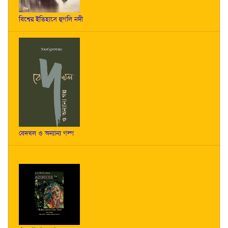
বিশ্বের ইতিহাসে হুগলি নদী
বেদখল ও অন্যান্য গল্প