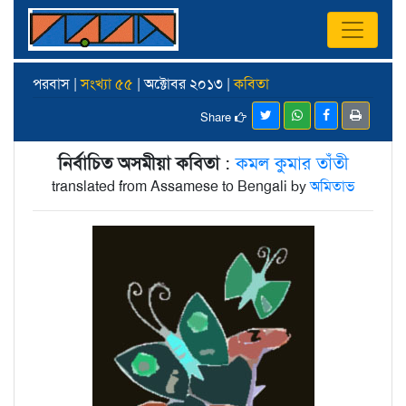
পরবাস |
সংখ্যা ৫৫
| অক্টোবর ২০১৩ |
কবিতা
Share
নির্বাচিত অসমীয়া কবিতা
:
কমল কুমার তাঁতী
translated from Assamese to Bengali by
অমিতাভ