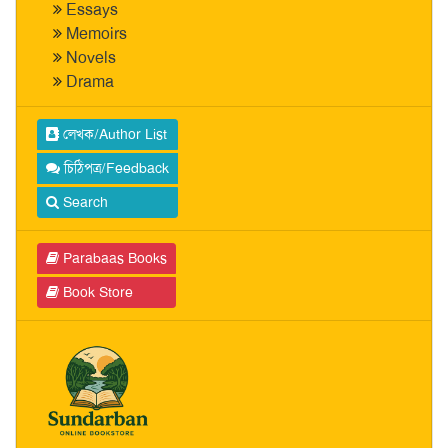
Essays
Memoirs
Novels
Drama
লেখক/Author List
চিঠিপত্র/Feedback
Search
Parabaas Books
Book Store