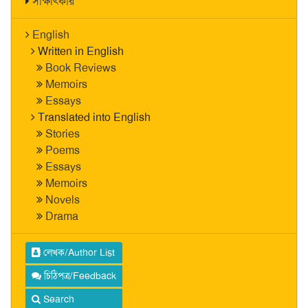
সাক্ষাৎকার
English
Written in English
Book Reviews
Memoirs
Essays
Translated into English
Stories
Poems
Essays
Memoirs
Novels
Drama
লেখক/Author List
চিঠিপত্র/Feedback
Search