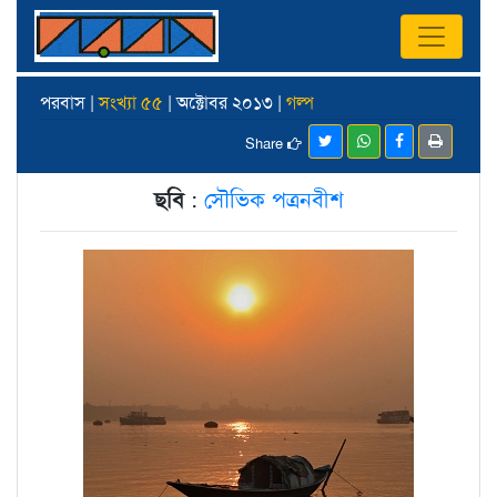
পরবাস |
সংখ্যা ৫৫
| অক্টোবর ২০১৩ |
গল্প
Share
ছবি
:
সৌভিক পত্রনবীশ