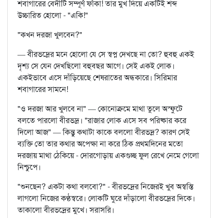
শবাগারের বেদীটি সম্পূর্ণ ফাঁকা! তার মুখ দিয়ে একটিই শব্দ
উচ্চারিত হোলো - "একি!"
"কখন দরজা খুলবেন?"
— বীরভদ্রের মনে হোলো যে সে স্বপ্ন দেখছে না তো? হুবহু একই
দৃশ্য সে যেন দেখছিলো বহুবছর আগে। সেই একই লোক।
একইভাবে এসে দাঁড়িয়েছে শেষরাতের অন্ধকারে। সিরিমার
শবাগারের সামনে!
"ও দরজা আর খুলবে না" — কোনোক্রমে মাথা তুলে অস্ফুটে
বলতে পারলো বীরভদ্র। "রাজার লোক এসে সব পরিষ্কার করে
দিলো আজ" — কিন্তু কথাটা কাকে বললো বীরভদ্র? কারণ সেই
ব্যক্তি তো তার কথার অপেক্ষা না করে ঠিক প্রথমদিনের মতো
দরজায় মাথা ঠেকিয়ে - দোরগোড়ায় একগুচ্ছ ফুল রেখে নেমে গেলো
নিশ্চুপে।
"শুনছেন? একটা কথা বলবো?" - বীরভদ্রের নিজেরই খুব অস্বস্তি
লাগলো নিজের কণ্ঠস্বরে। লোকটি ঘুরে দাঁড়ালো বীরভদ্রের দিকে।
তাকালো বীরভদ্রের মুখে। সরাসরি।