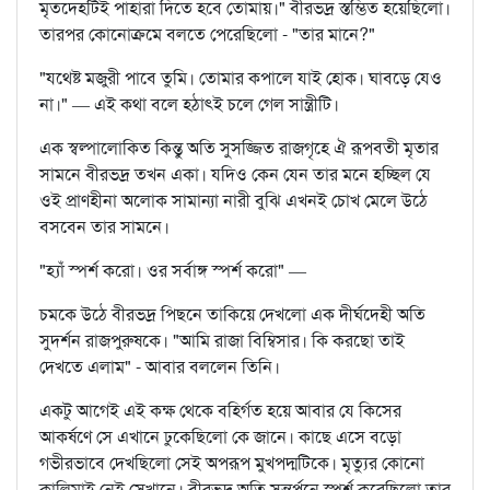
মৃতদেহটিই পাহারা দিতে হবে তোমায়।" বীরভদ্র স্তম্ভিত হয়েছিলো।
তারপর কোনোক্রমে বলতে পেরেছিলো - "তার মানে?"
"যথেষ্ট মজুরী পাবে তুমি। তোমার কপালে যাই হোক। ঘাবড়ে যেও
না।" — এই কথা বলে হঠাৎই চলে গেল সান্ত্রীটি।
এক স্বল্পালোকিত কিন্তু অতি সুসজ্জিত রাজগৃহে ঐ রূপবতী মৃতার
সামনে বীরভদ্র তখন একা। যদিও কেন যেন তার মনে হচ্ছিল যে
ওই প্রাণহীনা অলোক সামান্যা নারী বুঝি এখনই চোখ মেলে উঠে
বসবেন তার সামনে।
"হ্যাঁ স্পর্শ করো। ওর সর্বাঙ্গ স্পর্শ করো" —
চমকে উঠে বীরভদ্র পিছনে তাকিয়ে দেখলো এক দীর্ঘদেহী অতি
সুদর্শন রাজপুরুষকে। "আমি রাজা বিম্বিসার। কি করছো তাই
দেখতে এলাম" - আবার বললেন তিনি।
একটু আগেই এই কক্ষ থেকে বহির্গত হয়ে আবার যে কিসের
আকর্ষণে সে এখানে ঢুকেছিলো কে জানে। কাছে এসে বড়ো
গভীরভাবে দেখছিলো সেই অপরূপ মুখপদ্মটিকে। মৃত্যুর কোনো
কালিমাই নেই সেখানে। বীরভদ্র অতি সন্তর্পনে স্পর্শ করেছিলো তার