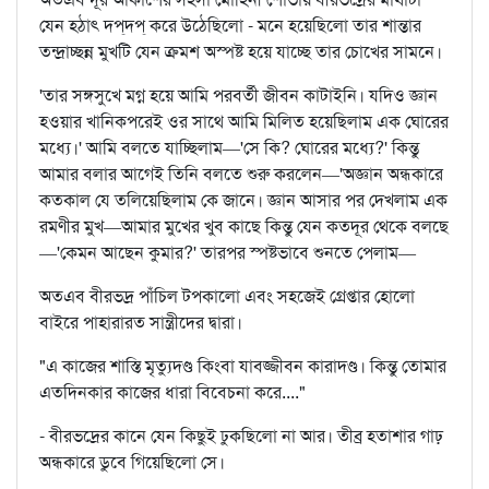
যেন হঠাৎ দপ্‌দপ্‌ করে উঠেছিলো - মনে হয়েছিলো তার শান্তার
তন্দ্রাচ্ছন্ন মুখটি যেন ক্রমশ অস্পষ্ট হয়ে যাচ্ছে তার চোখের সামনে।
'তার সঙ্গসুখে মগ্ন হয়ে আমি পরবর্তী জীবন কাটাইনি। যদিও জ্ঞান
হওয়ার খানিকপরেই ওর সাথে আমি মিলিত হয়েছিলাম এক ঘোরের
মধ্যে।' আমি বলতে যাচ্ছিলাম—'সে কি? ঘোরের মধ্যে?' কিন্তু
আমার বলার আগেই তিনি বলতে শুরু করলেন—'অজ্ঞান অন্ধকারে
কতকাল যে তলিয়েছিলাম কে জানে। জ্ঞান আসার পর দেখলাম এক
রমণীর মুখ—আমার মুখের খুব কাছে কিন্তু যেন কতদূর থেকে বলছে
—'কেমন আছেন কুমার?' তারপর স্পষ্টভাবে শুনতে পেলাম—
অতএব বীরভদ্র পাঁচিল টপকালো এবং সহজেই গ্রেপ্তার হোলো
বাইরে পাহারারত সান্ত্রীদের দ্বারা।
"এ কাজের শাস্তি মৃত্যুদণ্ড কিংবা যাবজ্জীবন কারাদণ্ড। কিন্তু তোমার
এতদিনকার কাজের ধারা বিবেচনা করে...."
- বীরভদ্রের কানে যেন কিছুই ঢুকছিলো না আর। তীব্র হতাশার গাঢ়
অন্ধকারে ডুবে গিয়েছিলো সে।