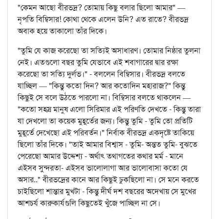
"কেমন আছো বীরভদ্র? তোমায় কিছু বলার ছিলো আমার" —
নৃপতি বিম্বিসার! কোথা থেকে এলেন উনি? এত রাতে? বীরভদ্র
অবাক হয়ে তাকালো তাঁর দিকে।
"তুমি যে কাজ করেছো তা সত্যিই অসাধারণ। তোমার নিষ্ঠার তুলনা
নেই। এতগুলো বছর তুমি যেভাবে এই শবাগারের দ্বার রক্ষা
করেছো তা সত্যি দুর্লভ।" - বললেন বিম্বিসার। বীরভদ্র বলতে
যাচ্ছিল — "কিন্তু কতো দিন? আর কতোদিন মহারাজ?" কিন্তু
কিছুই সে বলে উঠতে পারলো না। বিম্বিসার বলতে থাকলেন —
"কতো সহস্র মানুষ এলো সিরিমার এই পরিণতি দেখতে - কিন্তু তারা
যা দেখলো তা কয়েক মুহূর্তের জন্য। কিন্তু তুমি - তুমি তো প্রতিটি
মুহূর্তে দেখেছো এই পরিবর্তন।" নির্বাক বীরভদ্র একদৃষ্টে তাকিয়ে
ছিলো তাঁর দিকে। "তাই আমার বিশ্বাস - তুমি- অন্তত তুমি- বুঝতে
পেরেছো আমার উদ্দেশ্য - অর্থাৎ তথাগতের কথার মর্ম - মানে
এইসব সুন্দরতা- এইসব ভালোলাগা আর ভালোবাসা কতো যে
অসার.." বীরভদ্রের কানে আর কিছুই ঢুকছিলো না। সে মনে করতে
চাইছিলো শান্তার মুখটা - কিন্তু দীর্ঘ দশ বছরের অদেখায় সে মুখের
আশচর্য কারুকার্যগুলি কিছুতেই খুঁজে পাচ্ছিল না সে।