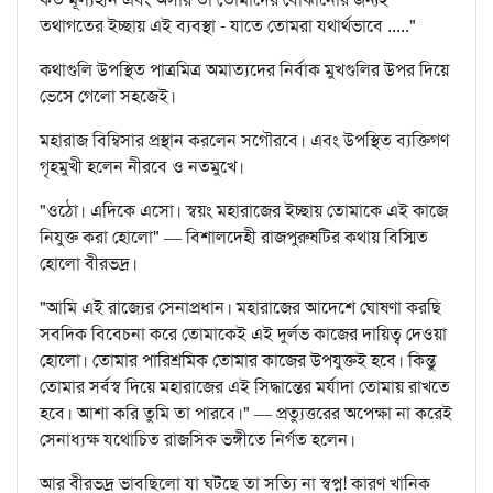
তথাগতের ইচ্ছায় এই ব্যবস্থা - যাতে তোমরা যথার্থভাবে ....."
কথাগুলি উপস্থিত পাত্রমিত্র অমাত্যদের নির্বাক মুখগুলির উপর দিয়ে
ভেসে গেলো সহজেই।
মহারাজ বিম্বিসার প্রস্থান করলেন সগৌরবে। এবং উপস্থিত ব্যক্তিগণ
গৃহমুখী হলেন নীরবে ও নতমুখে।
"ওঠো। এদিকে এসো। স্বয়ং মহারাজের ইচ্ছায় তোমাকে এই কাজে
নিযুক্ত করা হোলো" — বিশালদেহী রাজপুরুষটির কথায় বিস্মিত
হোলো বীরভদ্র।
"আমি এই রাজ্যের সেনাপ্রধান। মহারাজের আদেশে ঘোষণা করছি
সবদিক বিবেচনা করে তোমাকেই এই দুর্লভ কাজের দায়িত্ব দেওয়া
হোলো। তোমার পারিশ্রমিক তোমার কাজের উপযুক্তই হবে। কিন্তু
তোমার সর্বস্ব দিয়ে মহারাজের এই সিদ্ধান্তের মর্যাদা তোমায় রাখতে
হবে। আশা করি তুমি তা পারবে।" — প্রত্যুত্তরের অপেক্ষা না করেই
সেনাধ্যক্ষ যথোচিত রাজসিক ভঙ্গীতে নির্গত হলেন।
আর বীরভদ্র ভাবছিলো যা ঘটছে তা সত্যি না স্বপ্ন! কারণ খানিক