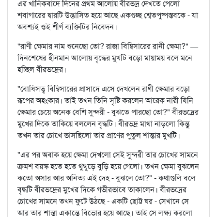
এর খানিকবাদে দিনের প্রথম আলোয় বীরভদ্র দেখতে পেলো
শবাগারের দ্বারটি উদ্ভাসিত হয়ে আছে একগুচ্ছ শ্বেতপুষ্পস্তবকে - যা
অবশ্যই ওই শীর্ণ ব্যক্তিটির নিবেদন।
"রাণী ক্ষেমার নাম শুনেছো তো? রাজা বিম্বিসারের রানী ক্ষেমা?" —
দিনশেষের হীনমান আলোয় বৃদ্ধের মুখটি বড়ো মায়াময় বলে মনে
হচ্ছিল বীরভদ্রের।
"বোধিসত্ব বিম্বিসারের প্রাসাদে এসে দেখলেন রাণী ক্ষেমার বড়ো
রূপের অহংকার। তাই তখন তিনি সৃষ্টি করলেন আরেক নারী যিনি
ক্ষেমার চেয়ে অনেক বেশি সুন্দরী - বুঝতে পারছো তো?" বীরভদ্রের
মুখের দিকে তাকিয়ে বললেন বৃদ্ধটি। বীরভদ্র মাথা নাড়লো কিন্তু
তখন তার চোখে ভাসছিলো তার প্রাণের পুতুল শান্তার মুখটি।
"এর পর অবাক হয়ে ক্ষেমা দেখলো সেই সুন্দরী তার চোখের সামনে
ক্রমশ বয়স্ক হতে হতে থুত্থুড়ে বুড়ি হয়ে গেলো। তখন ক্ষেমা বুঝলেন
কতো অসার আর অনিত্য এই দেহ - বুঝলে তো?" - কথাগুলি বলে
বৃদ্ধটি বীরভদ্রের মুখের দিকে গভীরভাবে তাকালেন। বীরভদ্রের
চোখের সামনে তখন ফুটে উঠছে - একটি ছোট্ট ঘর - সেখানে সে
আর তার শান্তা একান্তে বিভোর হয়ে আছে। তাই সে লক্ষ্য করলো