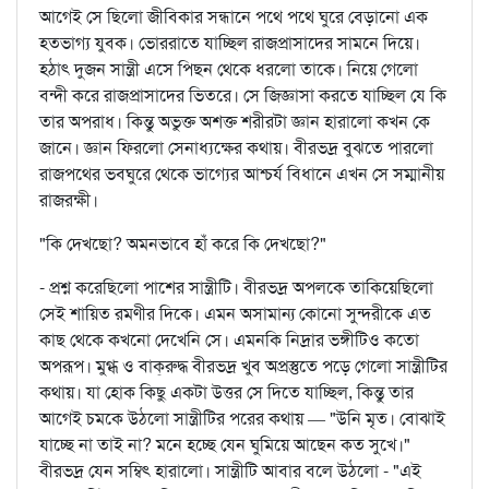
আগেই সে ছিলো জীবিকার সন্ধানে পথে পথে ঘুরে বেড়ানো এক
হতভাগ্য যুবক। ভোররাতে যাচ্ছিল রাজপ্রাসাদের সামনে দিয়ে।
হঠাৎ দুজন সান্ত্রী এসে পিছন থেকে ধরলো তাকে। নিয়ে গেলো
বন্দী করে রাজপ্রাসাদের ভিতরে। সে জিজ্ঞাসা করতে যাচ্ছিল যে কি
তার অপরাধ। কিন্তু অভুক্ত অশক্ত শরীরটা জ্ঞান হারালো কখন কে
জানে। জ্ঞান ফিরলো সেনাধ্যক্ষের কথায়। বীরভদ্র বুঝতে পারলো
রাজপথের ভবঘুরে থেকে ভাগ্যের আশ্চর্য বিধানে এখন সে সম্মানীয়
রাজরক্ষী।
"কি দেখছো? অমনভাবে হাঁ করে কি দেখছো?"
- প্রশ্ন করেছিলো পাশের সান্ত্রীটি। বীরভদ্র অপলকে তাকিয়েছিলো
সেই শায়িত রমণীর দিকে। এমন অসামান্য কোনো সুন্দরীকে এত
কাছ থেকে কখনো দেখেনি সে। এমনকি নিদ্রার ভঙ্গীটিও কতো
অপরূপ। মুগ্ধ ও বাক্‌রুদ্ধ বীরভদ্র খুব অপ্রস্তুতে পড়ে গেলো সান্ত্রীটির
কথায়। যা হোক কিছু একটা উত্তর সে দিতে যাচ্ছিল, কিন্তু তার
আগেই চমকে উঠলো সান্ত্রীটির পরের কথায় — "উনি মৃত। বোঝাই
যাচ্ছে না তাই না? মনে হচ্ছে যেন ঘুমিয়ে আছেন কত সুখে।"
বীরভদ্র যেন সম্বিৎ হারালো। সান্ত্রীটি আবার বলে উঠলো - "এই