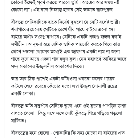
কোনো ইচ্ছেই পূরণ করতে পারবে তুমি। অতএব আর সময় নষ্ট
কোরো না"। এই বলে নিষ্ক্রান্ত হলেন সেই অজ্ঞাত রাজপুরুষ।
বীরভদ্র পেটিকাটিকে হাতে নিয়েই বুঝলো যে সেটি যথেষ্ট ভারী।
শবাগারের মেঝেয় সেটিকে রেখে ধীর পায়ে বাইরে এলো সে।
বাইরে অর্থাৎ সংলগ্ন বাগানে। যেটিকে একটি প্রকাণ্ড জঙ্গল বলাই
সমীচীন। আন্‌মনা হয়ে এদিক ওদিক পায়চারি করতে গিয়ে তার
চোখে পড়লো ঝোপের মধ্যেই এক জায়গায় একটা নাম না জানা
গাছে ফুটে আছে একটা গাঢ় হলুদ ফুল। যেন মহাগর্বে তাকিয়ে আছে
সদ্য সকালের উজ্জ্বলনীল আকাশের দিকে।
আর তার ঠিক পাশেই একটা কাঁটাওলা শুকনো ফলের গায়ের
ফাটলে লেগে রয়েছে কেঁচোর মতো লম্বা উজ্জ্বল সোনালী রঙের
একটি পোকা।
বীরভদ্র অতি সন্তর্পনে সেটিকে তুলে এনে ওই ফুলের পাপড়ির উপর
রাখতে গেলো। কিন্তু সঙ্গে সঙ্গে সেটি কুঁকড়ে গিয়ে গড়িয়ে পড়লো
মাটিতে।
বীরভদ্রের মনে হোলো - পোকাটির কি সহ্য হোলো না বাইরের এত