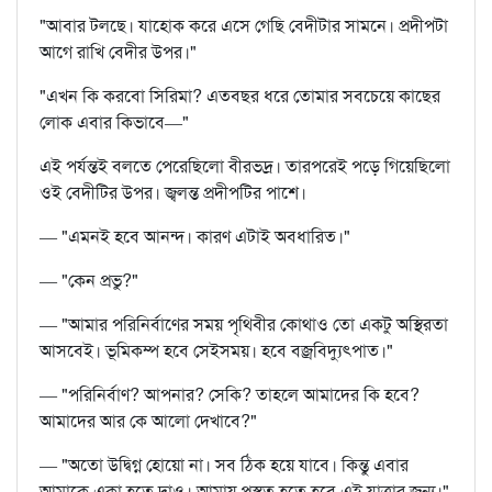
"আবার টলছে। যাহোক করে এসে গেছি বেদীটার সামনে। প্রদীপটা
আগে রাখি বেদীর উপর।"
"এখন কি করবো সিরিমা? এতবছর ধরে তোমার সবচেয়ে কাছের
লোক এবার কিভাবে—"
এই পর্যন্তই বলতে পেরেছিলো বীরভদ্র। তারপরেই পড়ে গিয়েছিলো
ওই বেদীটির উপর। জ্বলন্ত প্রদীপটির পাশে।
— "এমনই হবে আনন্দ। কারণ এটাই অবধারিত।"
— "কেন প্রভু?"
— "আমার পরিনির্বাণের সময় পৃথিবীর কোথাও তো একটু অস্থিরতা
আসবেই। ভূমিকম্প হবে সেইসময়। হবে বজ্রবিদ্যুৎপাত।"
— "পরিনির্বাণ? আপনার? সেকি? তাহলে আমাদের কি হবে?
আমাদের আর কে আলো দেখাবে?"
— "অতো উদ্বিগ্ন হোয়ো না। সব ঠিক হয়ে যাবে। কিন্তু এবার
আমাকে একা হতে দাও। আমায় প্রস্তুত হতে হবে এই যাত্রার জন্য।"