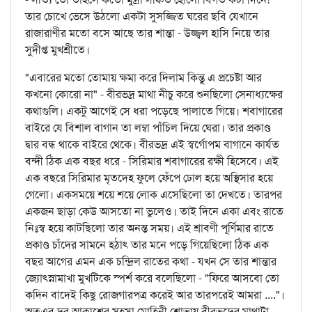
তার চোখে ভেসে উঠলো একটা সুসজ্জিত ঘরের ছবি যেখানে
রাজারাণীর মতো বসে আছে তার শান্তা - উজ্জ্বল হাসি নিয়ে তার
সুদীপ্ত মুখশ্রীতে।
"এবারের মতো তোমায় ক্ষমা করে দিলাম কিন্তু এ প্রচেষ্টা আর
কখনো কোরো না" - বীরভদ্র মাথা নীচু করে শুনছিলো সেনাধ্যক্ষের
কথাগুলি। একটু আগেই সে ধরা পড়েছে পালাতে গিয়ে। শবাগারের
বাইরে যে বিশাল বাগান তা লম্বা পাঁচিল দিয়ে ঘেরা। তার প্রকাণ্ড
দ্বার বন্ধ থাকে বাইরে থেকে। বীরভদ্র এই স্বর্গোপম বাগানে কার্যত
বন্দী ঠিক এক বছর ধরে - সিরিমার শবাগারের রক্ষী হিসেবে। এই
এক বছরে সিরিমার মৃতদেহ ফুলে ফেঁপে ঢোল হয়ে অস্থিসার হয়ে
গেলো। একসময়ে শয়ে শয়ে লোক এসেছিলো তা দেখতে। তারপর
একজন ছাড়া কেউ আসতো না ভুলেও। তাই দিনে একা এবং রাতে
নিঃস্ব হয়ে কাটছিলো তার অনন্ত সময়। এই শ্রাবণী পূর্ণিমার রাতে
প্রকাণ্ড চাঁদের সামনে হঠাৎ তার মনে পড়ে গিয়েছিলো ঠিক এক
বছর আগের এমন এক চন্দ্রিল রাতের কথা - যখন সে তার শান্তার
জ্যোৎস্নামাখা মুখটিকে স্পর্শ করে বলেছিলো - "ফিরে আসবো তো
কদিন বাদেই কিছু রোজগারপত্র করেই আর তারপরেই আমরা ...."।
অতএব দূর আকাশের সহসা মোহিনী শোভায় বীরভদ্রের মাথাটা