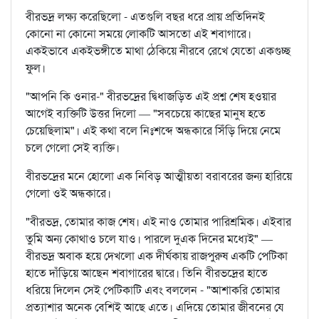
বীরভদ্র লক্ষ্য করেছিলো - এতগুলি বছর ধরে প্রায় প্রতিদিনই
কোনো না কোনো সময়ে লোকটি আসতো এই শবাগারে।
একইভাবে একইভঙ্গীতে মাথা ঠেকিয়ে নীরবে রেখে যেতো একগুচ্ছ
ফুল।
"আপনি কি ওনার-" বীরভদ্রের দ্বিধাজড়িত এই প্রশ্ন শেষ হওয়ার
আগেই ব্যক্তিটি উত্তর দিলো — "সবচেয়ে কাছের মানুষ হতে
চেয়েছিলাম"। এই কথা বলে নিঃশব্দে অন্ধকারে সিঁড়ি দিয়ে নেমে
চলে গেলো সেই ব্যক্তি।
বীরভদ্রের মনে হোলো এক নিবিড় আত্মীয়তা বরাবরের জন্য হারিয়ে
গেলো ওই অন্ধকারে।
"বীরভদ্র, তোমার কাজ শেষ। এই নাও তোমার পারিশ্রমিক। এইবার
তুমি অন্য কোথাও চলে যাও। পারলে দুএক দিনের মধ্যেই" —
বীরভদ্র অবাক হয়ে দেখলো এক দীর্ঘকায় রাজপুরুষ একটি পেটিকা
হাতে দাঁড়িয়ে আছেন শবাগারের দ্বারে। তিনি বীরভদ্রের হাতে
ধরিয়ে দিলেন সেই পেটিকাটি এবং বললেন - "আশাকরি তোমার
প্রত্যাশার অনেক বেশিই আছে এতে। এদিয়ে তোমার জীবনের যে