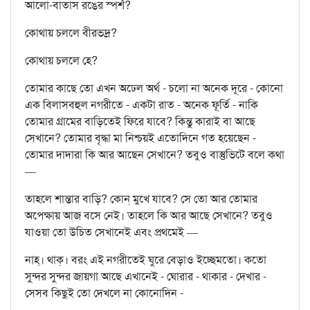
আলো-বাতাস রঙের স্পর্শ?
কোথায় চললে বীরভদ্র?
কোথায় চললে হে?
তোমার কাছে তো এখন অঢেল অর্থ - চলো না অনেক দূরে - কোনো
এক বিলাসবহুল নগরীতে - একটা রাত - অনেক ফূর্তি - নাকি
তোমার গ্রামের বাড়িতেই ফিরে যাবে? কিন্তু কারাই বা আছে
সেখানে? তোমার বৃদ্ধা মা নিশ্চয়ই এতোদিনে গত হয়েছেন -
তোমার দাদারা কি আর আছেন সেখানে? তবুও বাস্তুভিটে বলে কথা
—
তাহলে শান্তার বাড়ি? কোন্‌ মুখে যাবে? সে তো আর তোমার
অপেক্ষায় আজ বসে নেই। তাহলে কি আর আছে সেখানে? তবুও
যাওয়া তো উচিত সেখানেই এবং প্রথমেই —
নাহ্‌। থাক্‌। বরং এই নগরীতেই ঘুরে বেড়াও ইচ্ছেমতো। কতো
সুন্দর সুন্দর জায়গা আছে এখানেই - ঘোরার - থাকার - দেখার -
সেসব কিছুই তো দেখলে না কোনোদিন -