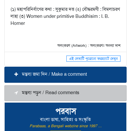
(১) মহাপরিনির্বাণের কথা : সুকুমার দত্ত (২) বৌদ্ধরমণী : বিমলাচরণ
লাহা (৩) Women under primitive Buddhisim : I. B.
Horner
অলংকরণ (Artwork) : অলংকরণঃ অনন্যা দাশ
এই লেখাটি পুরোনো ফরম্যাটে দেখুন
মন্তব্য জমা দিন / Make a comment
মন্তব্য পড়ুন / Read comments
পরবাস
বাংলা ভাষা, সাহিত্য ও সংস্কৃতি
Parabaas, a Bengali webzine since 1997 ...