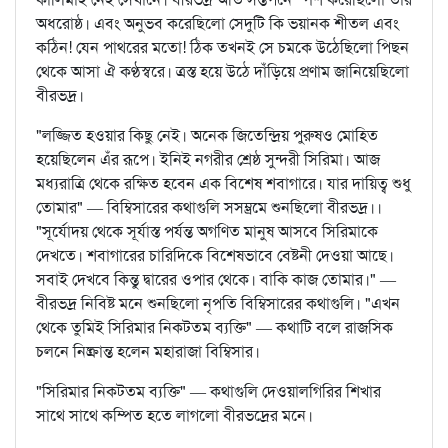
অধরোষ্ঠ। এবং অনুভব করেছিলো সেদুটি কি ভয়ানক শীতল এবং
কঠিন! যেন পাথরের মতো! ঠিক তখনই সে চমকে উঠেছিলো পিছন
থেকে আসা ঐ কণ্ঠস্বরে। ত্রস্ত হয়ে উঠে দাঁড়িয়ে প্রণাম জানিয়েছিলো
বীরভদ্র।
"লজ্জিত হওয়ার কিছু নেই। অনেক জিতেন্দ্রিয় পুরুষও মোহিত
হয়েছিলেন এঁর রূপে। ইনিই নগরীর শ্রেষ্ঠ সুন্দরী সিরিমা। আজ
মধ্যরাত্রি থেকে রক্ষিত হবেন এক বিশেষ শবাগারে। যার দায়িত্ব শুধু
তোমার" — বিম্বিসারের কথাগুলি সসম্ভ্রমে শুনছিলো বীরভদ্র।।
"সূর্যোদয় থেকে সূর্যাস্ত পর্যন্ত অগণিত মানুষ আসবে সিরিমাকে
দেখতে। শবাগারের চারিদিকে বিশেষভাবে বেষ্টনী দেওয়া আছে।
সবাই দেখবে কিন্তু দ্বারের ওপার থেকে। বাকি কাজ তোমার।" —
বীরভদ্র নিবিষ্ট মনে শুনছিলো নৃপতি বিম্বিসারের কথাগুলি। "এখন
থেকে তুমিই সিরিমার নিকটতম ব্যক্তি" — কথাটি বলে রাজসিক
চলনে নিষ্ক্রান্ত হলেন মহারাজা বিম্বিসার।
"সিরিমার নিকটতম ব্যক্তি" — কথাগুলি দেওয়ালগিরির শিখার
সাথে সাথে কম্পিত হতে লাগলো বীরভদ্রের মনে।