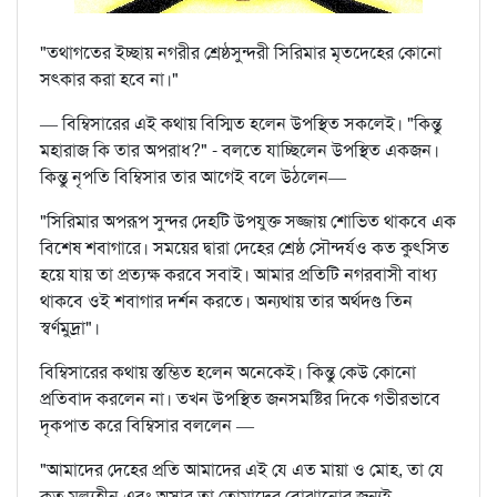
"তথাগতের ইচ্ছায় নগরীর শ্রেষ্ঠসুন্দরী সিরিমার মৃতদেহের কোনো
সৎকার করা হবে না।"
— বিম্বিসারের এই কথায় বিস্মিত হলেন উপস্থিত সকলেই। "কিন্তু
মহারাজ কি তার অপরাধ?" - বলতে যাচ্ছিলেন উপস্থিত একজন।
কিন্তু নৃপতি বিম্বিসার তার আগেই বলে উঠলেন—
"সিরিমার অপরূপ সুন্দর দেহটি উপযুক্ত সজ্জায় শোভিত থাকবে এক
বিশেষ শবাগারে। সময়ের দ্বারা দেহের শ্রেষ্ঠ সৌন্দর্যও কত কুৎসিত
হয়ে যায় তা প্রত্যক্ষ করবে সবাই। আমার প্রতিটি নগরবাসী বাধ্য
থাকবে ওই শবাগার দর্শন করতে। অন্যথায় তার অর্থদণ্ড তিন
স্বর্ণমুদ্রা"।
বিম্বিসারের কথায় স্তম্ভিত হলেন অনেকেই। কিন্তু কেউ কোনো
প্রতিবাদ করলেন না। তখন উপস্থিত জনসমষ্টির দিকে গভীরভাবে
দৃকপাত করে বিম্বিসার বললেন —
"আমাদের দেহের প্রতি আমাদের এই যে এত মায়া ও মোহ, তা যে
কত মূল্যহীন এবং অসার তা তোমাদের বোঝানোর জন্যই