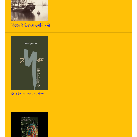
বিশ্বের ইতিহাসে হুগলি নদী
বেদখল ও অন্যান্য গল্প