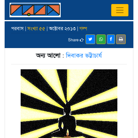
পরবাস |
সংখ্যা ৫৫
| অক্টোবর ২০১৩ |
গল্প
Share
অন্য আলো
:
দিবাকর ভট্টাচার্য