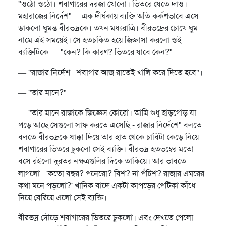
"ওঠো ওঠো। শবাগারের দরজা খোলো। ভিতরে যেতে দাও।
মহারাজের নির্দেশ" —এক দীর্ঘকায় ব্যক্তি অতি কর্কশভাবে এসে
ডাকলো ঘুমন্ত বীরভদ্রকে। তখন মধ্যরাত্রি। বীরভদ্রের চোখে ঘুম
নামে এই সময়েই। সে হতচকিত হয়ে জিজ্ঞাসা করলো ওই
ব্যক্তিটিকে — "কেন? কি কারণ? ভিতরে যাবে কেন?"
— "রাজার নির্দেশ - শবাগার আজ রাতেই খালি করে দিতে হবে"।
— "তার মানে?"
— "তার মানে রাজাকে জিজ্ঞেস কোরো। আমি শুধু হাড়গোড় যা
পড়ে আছে সেগুলো সাফ করতে এসেছি - রাজার নির্দেশে" বলতে
বলতে বীরভদ্রকে ধাক্কা দিয়ে তার হাত থেকে চাবিটা কেড়ে নিয়ে
শবাগারের ভিতরে ঢুকলো সেই ব্যক্তি। বীরভদ্র হতভম্বের মতো
বসে রইলো দূরতর নক্ষত্রগুলির দিকে তাকিয়ে। আর ভাবতে
লাগলো - 'কতো বছর? পনেরো? বিশ? না পঁচিশ? রাজার এঘরের
কথা মনে পড়লো?' খানিক বাদে একটা কাপড়ের পেটিকা কাঁধে
নিয়ে বেরিয়ে এলো সেই ব্যক্তি।
বীরভদ্র দৌড়ে শবাগারের ভিতরে ঢুকলো। এবং দেখতে পেলো