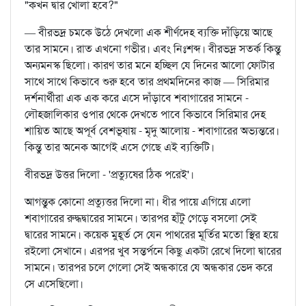
"কখন দ্বার খোলা হবে?"
— বীরভদ্র চমকে উঠে দেখলো এক শীর্ণদেহ ব্যক্তি দাঁড়িয়ে আছে
তার সামনে। রাত এখনো গভীর। এবং নিঃশব্দ। বীরভদ্র সতর্ক কিন্তু
অন্যমনস্ক ছিলো। কারণ তার মনে হচ্ছিল যে দিনের আলো ফোটার
সাথে সাথে কিভাবে শুরু হবে তার প্রথমদিনের কাজ — সিরিমার
দর্শনার্থীরা এক এক করে এসে দাঁড়াবে শবাগারের সামনে -
লৌহজালিকার ওপার থেকে দেখতে পাবে কিভাবে সিরিমার দেহ
শায়িত আছে অপূর্ব বেশভূষায় - মৃদু আলোয় - শবাগারের অভ্যন্তরে।
কিন্তু তার অনেক আগেই এসে গেছে এই ব্যক্তিটি।
বীরভদ্র উত্তর দিলো - 'প্রত্যুষের ঠিক পরেই'।
আগন্তুক কোনো প্রত্যুত্তর দিলো না। ধীর পায়ে এগিয়ে এলো
শবাগারের রুদ্ধদ্বারের সামনে। তারপর হাঁটু গেড়ে বসলো সেই
দ্বারের সামনে। কয়েক মুহূর্ত সে যেন পাথরের মূর্তির মতো স্থির হয়ে
রইলো সেখানে। এরপর খুব সন্তর্পনে কিছু একটা রেখে দিলো দ্বারের
সামনে। তারপর চলে গেলো সেই অন্ধকারে যে অন্ধকার ভেদ করে
সে এসেছিলো।