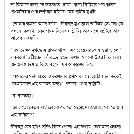
না কিভাবে ক্রমাগত অন্ধকারে ঢেকে গেলো সিরিমার শবাগারের
প্রথমদিনের শেষ দর্শকের বলিরেখাময় প্রাচীন মুখটি।
"তোমার ক্ষমতা আছে বটে" - বীরভদ্র মুখ তুলে তাকিয়ে দেখলো কে
বললো কথাটা। সেই প্রথম দিনের সান্ত্রীটি। তার সঙ্গে জুটেছে তার
আরেক সহমর্মী।
"এই ভয়ঙ্কর দুর্গন্ধে সারাক্ষণ থাকা। এর চেয়ে নরকে যাওয়া ভালো"
- বললো দ্বিতীয়জন। বীরভদ্র ওদের কথার কোনো উত্তর দিলো না।
অন্যমনস্ক হয়ে তাকিয়ে রইলো দূর আকাশের দিকে।
"আমাদের মহারাজকে একশোবার প্রণাম করতে হয় ঠিক লোককেই
বেছেছিলেন এই কাজের জন্য।" -বললো প্রথম সান্ত্রীটি।
"যা বলেছো।"
"তা কতো বেতন ধার্য হোলো? কতো সহস্রমুদ্রা জমা হোলো তোমার
এই কদিনে?"
বীরভদ্র যেন হঠাৎ সম্বিৎ ফিরে পেলো এই কথায়। তার মনে হোলো
- সত্যি তো তাহলে কতো মুদ্রা সঞ্চিত হোলো বিগত কটা দিনে!