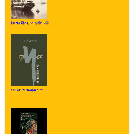
বিশ্বের ইতিহাসে হুগলি নদী
বেদখল ও অন্যান্য গল্প