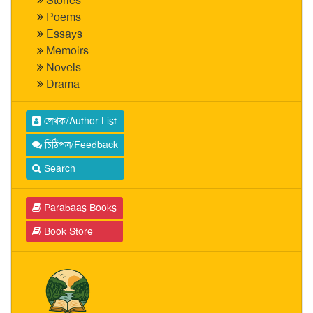
Stories
Poems
Essays
Memoirs
Novels
Drama
লেখক/Author List
চিঠিপত্র/Feedback
Search
Parabaas Books
Book Store