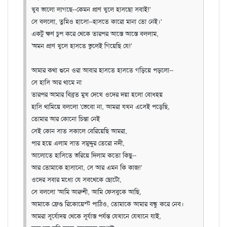
খুব ভালো লাগছে--কেমন প্রাণ খুলে হাসছো সবাই!'
সে বললো, তুমিও হাসো--হাসতে কারো মানা তো নেই।'
একটু ক্ষণ চুপ করে থেকে তারপর আস্তে আস্তে বললাম,
'অমন প্রাণ খুলে হাসতে ভুলেই গিয়েছি যে!'
আমার কথা শুনে ওরা আবার হাসতে হাসতে গড়িয়ে পড়লো--
সে হাসি আর থামে না
তারপর আমার বিব্রত মুখ দেখে ওদের দয়া হলো বোধহয়
হাসি থামিয়ে বললো 'ভেবো না, আমরা যখন এসেই পড়েছি,
তোমার আর কোনো চিন্তা নেই
সেই কোন সাত সকালে বেরিয়েছি আমরা,
পার হয়ে এলাম সাত সমুদ্দুর তেরো নদী,
আলোতে হাসিতে ভরিয়ে দিলাম কতো কিছু--
আর তোমাকে হাসানো, সে আর এমন কি কাজ!'
ওদের সবার মধ্যে যে সবথেকে ছোটো,
সে বললো 'আমি আরুশী, আমি ফেসবুকে আছি,
আমাকে ফ্রেণ্ড রিকোয়েস্ট পাঠিও, তোমাকে আমার বন্ধু করে নেব।
আমরা সূর্যোদয় থেকে সূর্যাস্ত পর্যন্ত যেখানে যেখানে যাই,