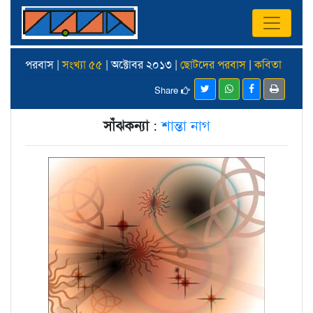
পরবাস |
সংখ্যা ৫৫
| অক্টোবর ২০১৩ |
ছোটদের পরবাস
|
কবিতা
Share
সাঁঝকন্যা
:
শান্তা নাগ