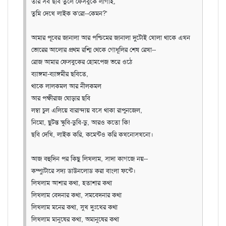
তার সব ছবি তুলে ফেসবুকে লাগাই,
তুমি দেখে লাইক ক'রো--কেমন?'
আমার পূবের জানালা আর পশ্চিমের জানালা দুটোই খোলা থাকে এখন
ভোরের আলোর প্রথম রশ্মি থেকে গোধূলির শেষ রেখা--
রোজ আমার ফেসবুকের হোমপেজ ভরে ওঠে
ব্যাঙ্গমা-ব্যাঙ্গমীর ছবিতে,
থাকে লালকমল আর নীলকমল
আর পক্ষীরাজ ঘোড়ার ছবি
লম্বা চুল এলিয়ে বারান্দায় বসে থাকা রাপুনজেল,
নিমো, ছুটন্ত স্কুবি-ডুবি-ডু, আরও কতো কি!
ছবি দেখি, লাইক করি, কমেন্টও করি কখনোসখনো।
আজ বহুদিন পর কিছু লিখলাম, সাদা কাগজে নয়--
কম্প্যুটারে সদ্য ডাউনলোড করা বাংলা ফন্টে।
লিখলাম আশার কথা, হতাশার কথা
লিখলাম বেদনার কথা, সমবেদনার কথা
লিখলাম মনের কথা, সুখ দুঃখের কথা
লিখলাম মানুষের কথা, অমানুষের কথা