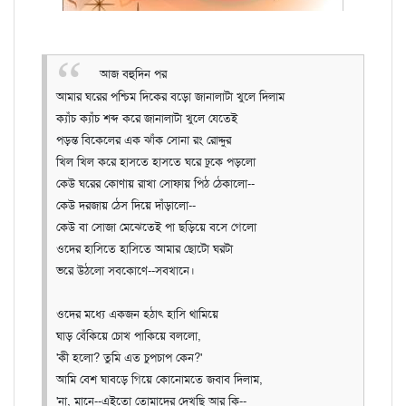
আজ বহুদিন পর
আমার ঘরের পশ্চিম দিকের বড়ো জানালাটা খুলে দিলাম
ক্যাঁচ ক্যাঁচ শব্দ করে জানালাটা খুলে যেতেই
পড়ন্ত বিকেলের এক ঝাঁক সোনা রং রোদ্দুর
খিল খিল করে হাসতে হাসতে ঘরে ঢুকে পড়লো
কেউ ঘরের কোণায় রাখা সোফায় পিঠ ঠেকালো--
কেউ দরজায় ঠেস দিয়ে দাঁড়ালো--
কেউ বা সোজা মেঝেতেই পা ছড়িয়ে বসে গেলো
ওদের হাসিতে হাসিতে আমার ছোটো ঘরটা
ভরে উঠলো সবকোণে--সবখানে।
ওদের মধ্যে একজন হঠাৎ হাসি থামিয়ে
ঘাড় বেঁকিয়ে চোখ পাকিয়ে বললো,
'কী হলো? তুমি এত চুপচাপ কেন?'
আমি বেশ ঘাবড়ে গিয়ে কোনোমতে জবাব দিলাম,
'না, মানে--এইতো তোমাদের দেখছি আর কি--