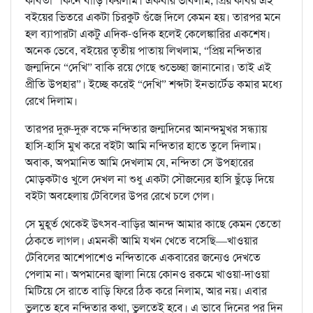
কবিতা” কিনে বাড়ি ফিরলাম। একবার ভাবলাম, প্রিয় কবির এই
বইয়ের ভিতরে একটা চিরকুট গুঁজে দিলে কেমন হয়। তারপর মনে
হল ব্যাপারটা একটু এদিক-ওদিক হলেই কেলেঙ্কারির একশেষ।
অনেক ভেবে, বইয়ের তৃতীয় পাতায় লিখলাম, “প্রিয় নন্দিতার
জন্মদিনে “দেখি” বাকি রয়ে গেছে শুভেচ্ছা জানানোর। তাই এই
প্রীতি উপহার”। ইচ্ছে করেই “দেখি” শব্দটা ইনভার্টেড কমার মধ্যে
রেখে দিলাম।
তারপর দুরু-দুরু বক্ষে নন্দিতার জন্মদিনের আনন্দমুখর সন্ধ্যায়
হাসি-হাসি মুখ করে বইটা আমি নন্দিতার হাতে তুলে দিলাম।
অবাক, অপমানিত আমি দেখলাম যে, নন্দিতা সে উপহারের
মোড়কটাও খুলে দেখল না শুধু একটা সৌজন্যের হাসি ছুঁড়ে দিয়ে
বইটা অবহেলায় টেবিলের উপর রেখে চলে গেল।
সে মুহূর্ত থেকেই উৎসব-বাড়ির আনন্দ আমার কাছে কেমন তেতো
ঠেকতে লাগল। এমনকী আমি যখন খেতে বসেছি—খাওয়ার
টেবিলের আশেপাশেও নন্দিতাকে একবারের জন্যেও দেখতে
পেলাম না। অপমানের জ্বালা নিয়ে কোনও রকমে খাওয়া-দাওয়া
মিটিয়ে সে রাতে বাড়ি ফিরে ঠিক করে নিলাম, আর নয়। এবার
ভুলতে হবে নন্দিতার কথা, ভুলতেই হবে। এ ভাবে দিনের পর দিন