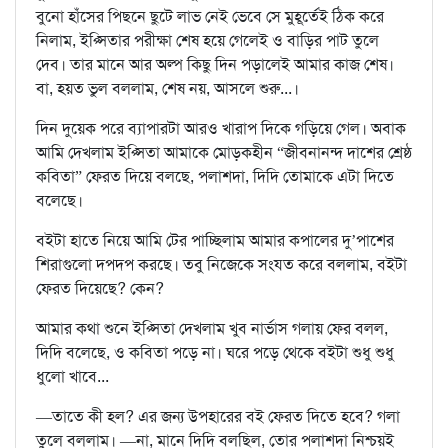
বুনো হাঁসের পিছনে ছুটে লাভ নেই ভেবে সে মুহূর্তেই ঠিক করে
নিলাম, ইপ্সিতার পরীক্ষা শেষ হয়ে গেলেই ও বাড়ির পাট তুলে
দেব। তার মানে আর অল্প কিছু দিন পড়ালেই আমার কাজ শেষ।
বা, হয়ত ভুল বললাম, শেষ নয়, আসলে শুরু...।
দিন দুয়েক পরে ব্যাপারটা আরও খারাপ দিকে গড়িয়ে গেল। অবাক
আমি দেখলাম ইপ্সিতা আমাকে মোড়কহীন “জীবনানন্দ দাশের শ্রেষ্ঠ
কবিতা” ফেরত দিয়ে বলছে, পলাশদা, দিদি তোমাকে এটা দিতে
বলেছে।
বইটা হাতে নিয়ে আমি টের পাচ্ছিলাম আমার কপালের দু’পাশের
শিরাগুলো দপদপ করছে। তবু নিজেকে সংযত করে বললাম, বইটা
ফেরত দিয়েছে? কেন?
আমার কথা শুনে ইপ্সিতা দেখলাম খুব নার্ভাস গলায় ফের বলল,
দিদি বলেছে, ও কবিতা পড়ে না। ঘরে পড়ে থেকে বইটা শুধু শুধু
ধুলো খাবে...
—তাতে কী হল? এর জন্য উপহারের বই ফেরত দিতে হবে? গলা
তুলে বললাম। —না, মানে দিদি বলছিল, তোর পলাশদা নিশ্চয়ই