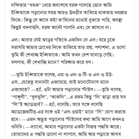
নন্দিতার “ধমক” খেয়ে অবশেষে বরফ গলেছে ভেবে আমি
ইপ্সিতাকে পড়ানোর সময় আরও উদগ্রীব তাকিয়ে থাকতাম দরজার
দিকে। কিন্তু সে আসে কই! ক’দিনের মধ্যেই বুঝতে পারি, অবস্থা
কিছুই বদলায়নি, বরফ আদৌ গলেনি এবং সে আসবে না।
এল। আবার সেই ঝড়ের গতিতে একদিন সে এল। ঘরে ঢুকে
সরাসরি আমার চোখের দিকে তাকিয়ে তার প্রশ্ন, পলাশদা, এ গুলো
তুমি কী শেখাচ্ছ ইপ্সিতাকে। আমি তখন বেশ ঘাবড়ে গেছি।
বললাম, কী শেখাচ্ছি মানে? পরিষ্কার করে বল।
—তুমি ইপ্সিতাকে বলেছ, এম-ও-এন-ও-টি-ও-এন-ও-ইউ-
এস...যেহেতু বানানটা একঘেয়ে, তাই মনোটোনাস মানে
একঘেয়ে? —হ্যাঁ, ওটা আমার পড়ানোর স্টাইল। —তুমি বলেছ,
“গাঙ্গুলী”, “বুলবুলি”, “কাকলি”...এ রকম কিছু “লি’ ছাড়া প্রায় সব
“লি”ই অ্যাডভার্ব? —হ্যাঁ, বলেছি। তবে সঙ্গে বলেছি
অ্যাডজেকটিভ-এর সঙ্গে ওই “এল-ওয়াই” মানে “লি” যোগ করতে
হবে। —এমন অদ্ভুত পড়ানোর স্টাইলের কথা আমি আগে কখনও
শুনিনি। —দ্যাখো, আমার পড়ানোর একটা নিজস্ব পদ্ধতি আছে।
তোমাদের এ পদ্ধতি ভালো না লাগলে, আমি আর পড়াতে আসব