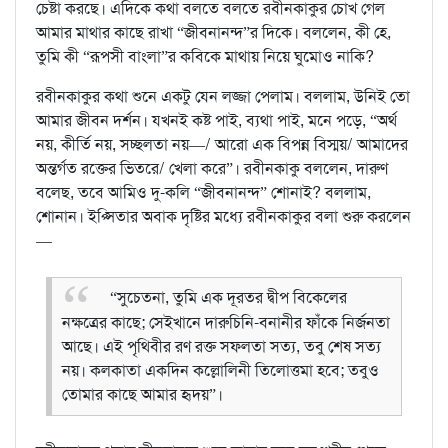
চেষ্টা করছে। এদিকে কথা বলতে বলতে রবীনকাকুর চোখ গেল
আমার মাথার কাছে রাখা “জীবনানন্দ”র দিকে। বললেন, কী হে,
তুমি কী “রূপসী বাংলা”র কবিকে মাথায় নিয়ে ঘুমোও নাকি?
রবীনকাকুর কথা শুনে একটু যেন লজ্জা পেলাম। বললাম, উনিই তো
আমার জীবন দর্শন। যখনই কষ্ট পাই, ব্যথা পাই, মনে পড়ে, “অর্থ
নয়, কীর্তি নয়, সচ্ছলতা নয়—/ আরো এক বিপন্ন বিস্ময়/ আমাদের
অন্তর্গত রক্তের ভিতরে/ খেলা করে”। রবীনকাকু বললেন, দারুণ
বলেছ, তবে আমিও দু-কলি “জীবনানন্দ” শোনাই? বললাম,
শোনান। ইপ্সিতার অবাক দৃষ্টির মধ্যে রবীনকাকুর বলা শুরু করলেন
—
“সুচেতনা, তুমি এক দূরতর দ্বীপ বিকেলের
নক্ষত্রের কাছে; সেইখানে দারুচিনি-বনানীর ফাঁকে নির্জনতা
আছে। এই পৃথিবীর রণ রক্ত সফলতা সত্য, তবু শেষ সত্য
নয়। কলকাতা একদিন কল্লোলিনী তিলোত্তমা হবে; তবুও
তোমার কাছে আমার হৃদয়”।