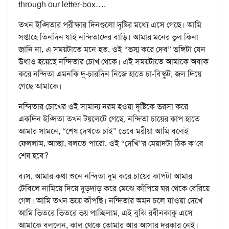
through our letter-box….
তখন ইপ্সিতার পরীক্ষার দিনগুলো দৃষ্টির মধ্যে এসে গেছে। আমি
সপ্তাহে তিনদিন যাই নন্দিতাদের বাড়ি। আমার মনের ভুল কিনা
জানি না, এ সময়টাতে মনে হত, ওই “ভস্ম করে দেব” ভঙ্গিটা যেন
উধাও হয়েছে নন্দিতার চোখ থেকে। এই সময়টাতে আমাকে অবাক
করে নন্দিতা এমনকি দু-চারদিন নিজে হাতে চা-বিস্কুট, জল দিয়ে
গেছে আমাকে।
নন্দিতার চোখের ওই সামান্য নরম হওয়া দৃষ্টিকে ভরসা করে
একদিন ইপ্সিতা তখন টয়লেটে গেছে, নন্দিতা চায়ের কাপ হাতে
আমার সামনে, “শেষ দেখতে চাই” ভেবে মরীয়া আমি বলেই
ফেললাম, আচ্ছা, বলতে পারো, ওই “দেখি”র মেয়াদটা ঠিক ক’বে
শেষ হবে?
ব্যস, আমার কথা শুনে নন্দিতা দুম করে চায়ের কাপটা আমার
টেবিলে নামিয়ে দিয়ে দুড়দাড় করে মেঝে কাঁপিয়ে ঘর থেকে বেরিয়ে
গেল। আমি তখন ভয়ে কাঁপছি। নন্দিতার অমন চলে যাওয়া দেখে
আমি ভিতরে ভিতরে ভয় পাচ্ছিলাম, এই বুঝি রবীনকাকু এসে
আমাকে বললেন, কাল থেকে তোমার আর আসার দরকার নেই।