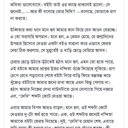
কবিতা ভালোবাসে। বইটা তাই ওর কাছে থাকলেই ভালো। সে
জন্যেই... —আর কী বলেছে তোর দিদি? —বলেছে, তোমাকে রাগ
না করতে।
ইপ্সিতার কথা শুনে মনে হল আমার কান দিয়ে যেন আগুন বেরচ্ছে।
এ তো সরাসরি অপমান। মনে হল, এ কেমন মেয়ে, যে জন্মদিনের
উপহার হিসেবে দেওয়া একটা বইও বাহানা করে এভাবে ফেরত
দেয়! ঠিক করলাম, সে মুহূর্তেই ও বাড়ি ছেড়ে বেরিয়ে আসব।
চেয়ার ছেড়ে উঠতে-উঠতেই হঠাৎ মনে হল, এমন তো হতে পারে,
এই বইতে আমার প্রশ্নের উত্তর নন্দিতা গুঁজে দিয়েছে লুকিয়ে। রাগ
চেপে রেখে পড়ানোর শেষে বইটা নিয়ে বাড়ি ফিরে তন্নতন্ন করে
খুঁজেও বইটাতে আমার জন্যে রাখা আছে এমন কিছু পেলাম না।
হঠাৎ আমার নিজের লেখা লাইনটাতে চোখ বোলাতে গিয়ে নজরে
এল, “দেখি” শব্দটা কেটে দেওয়া আছে।
এবার আমার বিপদ আরও বাড়ল। মনে হল, ওই শব্দটা কেটে
দেওয়ার দু-টো অর্থ হতে পারে। এক, ওই শব্দটার জন্যেই নন্দিতা
আমাকে বইটা ফেরত দিয়েছে। দুই, “দেখি”র মেয়াদ শেষ, এবারে