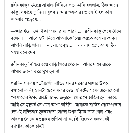
রবীনকাকুর উত্তরে সামান্য ঝিমিয়ে পড়া আমি বললাম, ঠিক আছে
কাকু, সপ্তাহে দু-দিন। বুধবার আর শুক্রবার। ভালোই হল কাল
শুক্রবার পড়েছে...
—আর ইয়ে, ওই টাকা-পয়সার ব্যাপারটা...। রবীনকাকু থেমে থেমে
বলেন। —আরে ওটা নিয়ে আপনাকে চিন্তা করতে হবে না কাকু।
আপনি বাড়ি যান। —না, না, তবুও... —বললাম তো, আমি ঠিক
সময় বলে দেব।
রবীনকাকু নিশ্চিন্ত হয়ে বাড়ি ফিরে গেলেন। আনন্দে সে রাতে
আমার ভালো করে ঘুম হল না।
পরদিন সন্ধ্যায় “ভট্টাচার্য” বাড়ির সদর দরজার মাথার উপরে
বসানো কলিং বেলটা চেপে ধরার দেড় মিনিটের মধ্যে এলোমেলো
পোশাকের উপর একটা চাদর জড়ানো যে এসে হাজির হল, তাকে
আমি সে মুহূর্তে সেখানে আশা করিনি। আমাকে বাড়ির দোরগোড়ায়
দেখেই নন্দিতার ভুরুজোড়া সোজা উপর দিকে উঠে গেল এবং
তারপর সে কোনওরকম ভণিতা না করেই জিজ্ঞেস করল, কী
ব্যাপার, কাকে চাই?