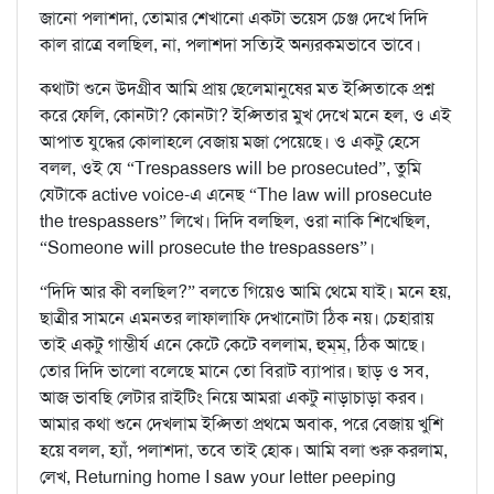
জানো পলাশদা, তোমার শেখানো একটা ভয়েস চেঞ্জ দেখে দিদি
কাল রাত্রে বলছিল, না, পলাশদা সত্যিই অন্যরকমভাবে ভাবে।
কথাটা শুনে উদগ্রীব আমি প্রায় ছেলেমানুষের মত ইপ্সিতাকে প্রশ্ন
করে ফেলি, কোনটা? কোনটা? ইপ্সিতার মুখ দেখে মনে হল, ও এই
আপাত যুদ্ধের কোলাহলে বেজায় মজা পেয়েছে। ও একটু হেসে
বলল, ওই যে “Trespassers will be prosecuted”, তুমি
যেটাকে active voice-এ এনেছ “The law will prosecute
the trespassers” লিখে। দিদি বলছিল, ওরা নাকি শিখেছিল,
“Someone will prosecute the trespassers”।
“দিদি আর কী বলছিল?” বলতে গিয়েও আমি থেমে যাই। মনে হয়,
ছাত্রীর সামনে এমনতর লাফালাফি দেখানোটা ঠিক নয়। চেহারায়
তাই একটু গাম্ভীর্য এনে কেটে কেটে বললাম, হুম্‌ম্‌, ঠিক আছে।
তোর দিদি ভালো বলেছে মানে তো বিরাট ব্যাপার। ছাড় ও সব,
আজ ভাবছি লেটার রাইটিং নিয়ে আমরা একটু নাড়াচাড়া করব।
আমার কথা শুনে দেখলাম ইপ্সিতা প্রথমে অবাক, পরে বেজায় খুশি
হয়ে বলল, হ্যাঁ, পলাশদা, তবে তাই হোক। আমি বলা শুরু করলাম,
লেখ, Returning home I saw your letter peeping