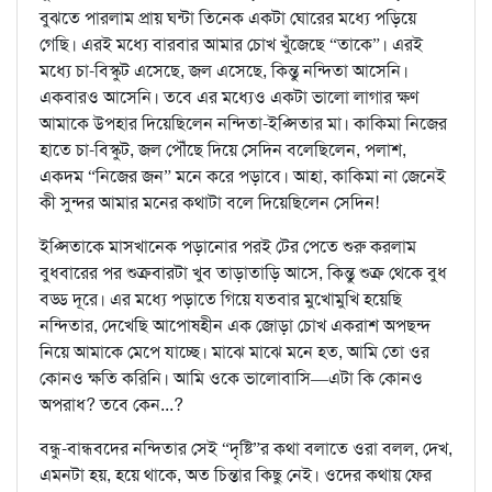
বুঝতে পারলাম প্রায় ঘন্টা তিনেক একটা ঘোরের মধ্যে পড়িয়ে
গেছি। এরই মধ্যে বারবার আমার চোখ খুঁজেছে “তাকে”। এরই
মধ্যে চা-বিস্কুট এসেছে, জল এসেছে, কিন্তু নন্দিতা আসেনি।
একবারও আসেনি। তবে এর মধ্যেও একটা ভালো লাগার ক্ষণ
আমাকে উপহার দিয়েছিলেন নন্দিতা-ইপ্সিতার মা। কাকিমা নিজের
হাতে চা-বিস্কুট, জল পৌঁছে দিয়ে সেদিন বলেছিলেন, পলাশ,
একদম “নিজের জন” মনে করে পড়াবে। আহা, কাকিমা না জেনেই
কী সুন্দর আমার মনের কথাটা বলে দিয়েছিলেন সেদিন!
ইপ্সিতাকে মাসখানেক পড়ানোর পরই টের পেতে শুরু করলাম
বুধবারের পর শুক্রবারটা খুব তাড়াতাড়ি আসে, কিন্তু শুক্র থেকে বুধ
বড্ড দূরে। এর মধ্যে পড়াতে গিয়ে যতবার মুখোমুখি হয়েছি
নন্দিতার, দেখেছি আপোষহীন এক জোড়া চোখ একরাশ অপছন্দ
নিয়ে আমাকে মেপে যাচ্ছে। মাঝে মাঝে মনে হত, আমি তো ওর
কোনও ক্ষতি করিনি। আমি ওকে ভালোবাসি—এটা কি কোনও
অপরাধ? তবে কেন...?
বন্ধু-বান্ধবদের নন্দিতার সেই “দৃষ্টি”র কথা বলাতে ওরা বলল, দেখ,
এমনটা হয়, হয়ে থাকে, অত চিন্তার কিছু নেই। ওদের কথায় ফের