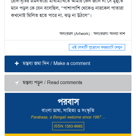
রোদ-বৃষ্টির এমনতরো মাখামাখিতে আমার কেন জানি না সে মুহূর্তে
মনে পড়ল কে যেন বলেছিল, “পাশাপাশি থেকেও নারকেল পাতারা
কখনোই মিলিত হতে পারে না, ঝড় না উঠলে”।
অলংকরণ (Artwork) : অলংকরণঃ অনন্যা দাশ
এই লেখাটি পুরোনো ফরম্যাটে দেখুন
মন্তব্য জমা দিন / Make a comment
মন্তব্য পড়ুন / Read comments
পরবাস
বাংলা ভাষা, সাহিত্য ও সংস্কৃতি
Parabaas, a Bengali webzine since 1997 ...
ISSN 1563-8685