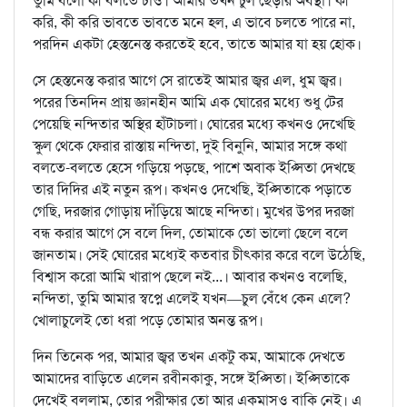
তুমি বলো কী বলতে চাও। আমার তখন চুল ছেঁড়ার অবস্থা। কী
করি, কী করি ভাবতে ভাবতে মনে হল, এ ভাবে চলতে পারে না,
পরদিন একটা হেস্তনেস্ত করতেই হবে, তাতে আমার যা হয় হোক।
সে হেস্তনেস্ত করার আগে সে রাতেই আমার জ্বর এল, ধুম জ্বর।
পরের তিনদিন প্রায় জ্ঞানহীন আমি এক ঘোরের মধ্যে শুধু টের
পেয়েছি নন্দিতার অস্থির হাঁটাচলা। ঘোরের মধ্যে কখনও দেখেছি
স্কুল থেকে ফেরার রাস্তায় নন্দিতা, দুই বিনুনি, আমার সঙ্গে কথা
বলতে-বলতে হেসে গড়িয়ে পড়ছে, পাশে অবাক ইপ্সিতা দেখছে
তার দিদির এই নতুন রূপ। কখনও দেখেছি, ইপ্সিতাকে পড়াতে
গেছি, দরজার গোড়ায় দাঁড়িয়ে আছে নন্দিতা। মুখের উপর দরজা
বন্ধ করার আগে সে বলে দিল, তোমাকে তো ভালো ছেলে বলে
জানতাম। সেই ঘোরের মধ্যেই কতবার চীৎকার করে বলে উঠেছি,
বিশ্বাস করো আমি খারাপ ছেলে নই...। আবার কখনও বলেছি,
নন্দিতা, তুমি আমার স্বপ্নে এলেই যখন—চুল বেঁধে কেন এলে?
খোলাচুলেই তো ধরা পড়ে তোমার অনন্ত রূপ।
দিন তিনেক পর, আমার জ্বর তখন একটু কম, আমাকে দেখতে
আমাদের বাড়িতে এলেন রবীনকাকু, সঙ্গে ইপ্সিতা। ইপ্সিতাকে
দেখেই বললাম, তোর পরীক্ষার তো আর একমাসও বাকি নেই। এ