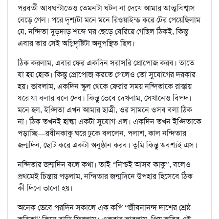
পরবর্তী আধঘন্টাতেও তেমনটা ঘটল না দেখে আমার আত্মবিশ্বাস
বেড়ে গেল। পরে দৃশ্যটা মনে মনে রিওয়াইন্ড করে টের পেয়েছিলাম
যে, নন্দিতা দুড়দাড় শব্দে ঘর ছেড়ে বেরিয়ে গেছিল ঠিকই, কিন্তু
এবার তার সেই অগ্নিদৃষ্টিটা অনুপস্থিত ছিল।
ঠিক করলাম, এবার ফের একদিন সরাসরি প্রোপোজ করব। তাতে
যা হয় হোক। কিন্তু প্রোপোজ করতে গেলেও তো সুযোগের দরকার
হয়। ভাবলাম, একদিন স্কুল থেকে ফেরার সময় নন্দিতাকে রাস্তায়
ধরে যা বলার বলে দেব। কিন্তু ভেবে দেখলাম, সেখানেও বিপদ।
মনে হল, ইপ্সিতা এখন আমার ছাত্রী, ওর সামনে ওসব বলা ঠিক
না। ঠিক তখনই হাল্কা একটা সুযোগ এল। একদিন তখন ইপ্সিতাকে
পড়াচ্ছি—রবীনকাকু ঘরে ঢুকে বললেন, পলাশ, কাল নন্দিতার
জন্মদিন, ছোট করে একটা অনুষ্ঠান করব। তুমি কিন্তু অবশ্যই এস।
নন্দিতার জন্মদিন বলে কথা। তাই “নিশ্চই আসব কাকু”, বলেও
প্রথমেই চিন্তায় পড়লাম, নন্দিতার জন্মদিনে উপহার হিসেবে ঠিক
কী দিলে ভালো হয়।
অনেক ভেবে পরদিন সকালে এক কপি “জীবনানন্দ দাশের শ্রেষ্ঠ