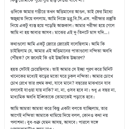
কিন্তু তোমাকে পুরোপুরি ছাড় দেওয়া যাবে না।
ওদিকে আমার গভীরে তখন অভিমানের আগুন, তাই ফের মিথ্যে
অজুহাত দিয়ে বললাম, আমি নিজে ডব্লু.বি.সি.এস. পরীক্ষার প্রস্তুতি
নিয়ে একটু ব্যস্ত হয়ে পড়েছি আজকাল। আমার পরীক্ষা হয়ে গেলে
আমি না হয় আবার আসব। মাঝের এই দু-তিনটে মাস যদি...।
কথাগুলো আমি একটু জোরে জোরেই বলেছিলাম। আমি কি
চাইছিলাম যে, আমার এই অভিমানের পাতাগুলো নন্দিতা অবধি
পৌঁছক? সে জন্যেই কি ওই উচ্চকিত উচ্চারণ?
হয়ত সেটাই চেয়েছিলাম। তাই আমার সে ইচ্ছা পূরণ করে মিনিট
খানেকের মধ্যেই ঝড়ের মতো ঘরে ঢুকল নন্দিতা। আমার চোখে
চোখ রেখে তার প্রথম কথা, যাবে মানে? বছরের মাঝখানে যাব
বললেই যাওয়া যায় নাকি? না, না, ওসব হবে না। শুধু এ বছর না,
মাধ্যমিক অবধি ইপ্সিতাকে তোমাকেই পড়াতে হবে।
আমি আমতা আমতা করে কিছু একটা বলতে যাচ্ছিলাম, তার
আগেই নন্দিতা আমাকে থামিয়ে দিয়ে বলল, কোনও কথা নয়
পলাশদা। বুধ-শুক্র যেমন আসছ, আসবে। পারলে সঙ্গে