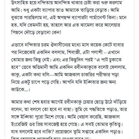
উৎসাহিত হয়ে নন্দিতায় আনন্দিত থাকার চেষ্টা করা শুরু করলাম
আমি। শুধু একটা ব্যাপার তাও আমাকে তাড়িয়ে বেড়াত। আমি
বুঝতে পারছিলাম না, এই অপছন্দ ব্যাপারটা পার্মানেন্ট কিনা। মনে
হত, যদি তেমনটা হয়, তাহলে আর এত ঝামেলা করে আলেয়ার
পিছনে দৌড়ে বেড়ানো কেন!
এভাবে নন্দিতার চরম ঔদাসীন্যের মধ্যে মাস কয়েক কেটে যাবার
পর নিজেকেই একদিন বললাম, শিবাজী, এটা পলাশী – এখানে
তোমার জন্য কিছু নেই। এবং এর কিছুদিন পরই “এ পাট চুকাতে
হবে” ভেবে অভিমানী আমি একদিন রবীনকাকুকে বলেই ফেললাম,
কাকু, একটা কথা বলি—আমি আজকাল চাকরির পরীক্ষার পড়া
নিয়ে একটু চাপে পড়ে গেছি। আপনি যদি ইপ্সিতার জন্য অন্য
কাউকে...।
আমার কথা শেষ হবার আগেই রবীনকাকু চেয়ার ছেড়ে উঠে দাঁড়িয়ে
বলেন, তা বললে তো হবে না বাছা। তুমি যে পদ্ধতিতে পড়াও, তার
সঙ্গে ইপ্সিতা পুরো মিশে গেছে। আমি খেয়াল করেছি, আজকাল
ইংরেজিই ওর প্রিয় সাবজেক্ট হয়ে গেছে। এ সবই তোমার কৃতিত্ব।
যাব বললেই হবে নাকি? প্রয়োজনে তুমি সপ্তাহে একদিন পড়াও।