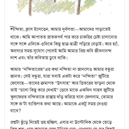
ন
ন্দিতা, ক্লাস ইলেভেন, আমার দুর্বলতা—আমাদের পাড়াতেই
থাকে। আমি আপাতত স্নাতকপর্ব পার করে চাকরির চেষ্টা চালানোর
সঙ্গে সঙ্গে এদিকে-ওদিকে কিছু ছাত্র-ছাত্রী পড়িয়ে বেড়াই। আর হ্যাঁ,
অবসরে সময়-সুযোগ পেলেই আমি আমার প্রিয় কবি জীবনানন্দ
দাশ এবং তাঁর কবিতায় ডুবে থাকি।
আমার “নন্দিতাপ্রেম”এর কথা নন্দিতা না জানলেও আমার বন্ধুরা
জানত। সেই বন্ধুরা, যারা সবাই একটা করে “নন্দিতা” জুটিয়ে
ফেলেছে—তাদের ক্রমাগত “উৎসাহ” আর ভিতরের তাড়না থেকে
তাই “চলো কিছু করে দেখাই” ভেবে মাঝে একদিন সাহস জুটিয়ে
স্কুলফেরত নন্দিতাকে রাস্তায় দাঁড় করিয়ে বলে ফেললাম, তোমার
সঙ্গে ক’টা ব্যক্তিগত কথা আছে। আমাকে একটু সময় দেওয়া
যাবে?
প্রশ্নটা ছুঁড়ে দিয়েই ভয় হচ্ছিল, এবার না উল্টোদিক থেকে তেড়ে