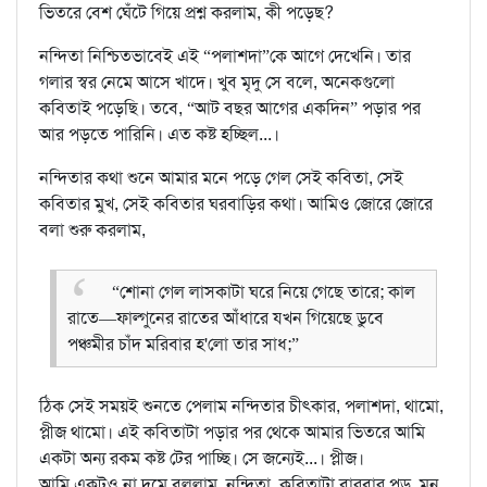
ভিতরে বেশ ঘেঁটে গিয়ে প্রশ্ন করলাম, কী পড়েছ?
নন্দিতা নিশ্চিতভাবেই এই “পলাশদা”কে আগে দেখেনি। তার
গলার স্বর নেমে আসে খাদে। খুব মৃদু সে বলে, অনেকগুলো
কবিতাই পড়েছি। তবে, “আট বছর আগের একদিন” পড়ার পর
আর পড়তে পারিনি। এত কষ্ট হচ্ছিল...।
নন্দিতার কথা শুনে আমার মনে পড়ে গেল সেই কবিতা, সেই
কবিতার মুখ, সেই কবিতার ঘরবাড়ির কথা। আমিও জোরে জোরে
বলা শুরু করলাম,
“শোনা গেল লাসকাটা ঘরে নিয়ে গেছে তারে; কাল
রাতে—ফাল্গুনের রাতের আঁধারে যখন গিয়েছে ডুবে
পঞ্চমীর চাঁদ মরিবার হ'লো তার সাধ;”
ঠিক সেই সময়ই শুনতে পেলাম নন্দিতার চীৎকার, পলাশদা, থামো,
প্লীজ থামো। এই কবিতাটা পড়ার পর থেকে আমার ভিতরে আমি
একটা অন্য রকম কষ্ট টের পাচ্ছি। সে জন্যেই...। প্লীজ।
আমি একটুও না দমে বললাম, নন্দিতা, কবিতাটা বারবার পড়, মন