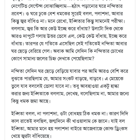
নেগেটিভ সেন্টেন্স বোঝাচ্ছিলাম—হঠাৎ পড়ানোর ঘরে নন্দিতার
প্রবেশ। ও ঘরে ঢুকে বেশ ধমকের সুরেই বলল, পলাশদা, আবার
কিন্তু জ্বর বাঁধিও না। মনে রেখো, ইপ্সিতার কিন্তু সামনেই পরীক্ষা।
বললাম, জ্বর কি আর কেউ ইচ্ছে করে বাঁধায়? উলটো দিক থেকে
আরও দাপুটে গলায় উত্তর ভেসে এল, কেউ কেউ বাঁধায়, ইচ্ছে করে
বাঁধায়। তারপর যে গতিতে এসেছিল সেই গতিতেই নন্দিতা আবার
ঘর ছেড়ে বেরিয়ে গেল। অবাক আমি সেদিন কি নন্দিতার চোখের
কোণে সামান্য জলের চিহ্ন দেখতে পেয়েছিলাম?
নন্দিতা সেদিন ঘর ছেড়ে বেড়িয়ে যাবার পর আমি আরও বেশি করে
বুঝতে পারছিলাম যে, আমার সংকট বাড়ছে, বাড়বে। এ মেয়েকে
ভুলে যাব বললেই ভোলা যাবে না। তবু আবহাওয়া একটু হাল্কা
করার জন্য ইপ্সিতাকে বললাম, দেখেছ, বলেছিলাম না, আমার জন্যে
কিছু ধমক জমা আছে।
ইপ্সিতা বলল, না পলাশদা, ওটা বোধহয় ঠিক ধমক না। কারণ দিদি
কাল রাতেই বলছিল, জন্মদিনে কী খাওয়ালাম কে জানে। যাই বল
ইপ্সিতা, আমার মনে হয় পলাশদা বাইরে আজেবাজে কোল্ড ড্রিংকস
খেয়ে জ্বরটা বাঁধিয়েছে।