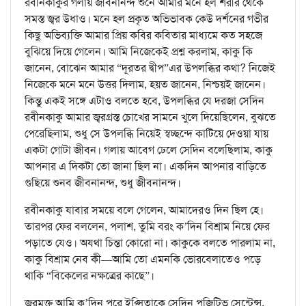
রবীনকাকুর গলায় জীবনানন্দ শুনে আমার মনে হল শরীর থেকে
সমস্ত জ্বর উধাও। মনে হল প্রকৃত অভিভাবক কেউ দর্শনের গভীর
কিছু অভিব্যক্তি আমার প্রিয় কবির কবিতার মাধ্যমে কত সহজে
বুঝিয়ে দিয়ে গেলেন। আমি নিজেকেই প্রশ্ন করলাম, কাকু কি
জানেন, বোঝেন আমার “দূরতর দ্বীপ”এর উপলব্ধির কথা? নিজেই
নিজেকে মনে মনে উত্তর দিলাম, হয়ত জানেন, নিশ্চয়ই জানেন।
কিন্তু একই সঙ্গে এটাও বলতে হবে, উপলব্ধির যে দরজা সেদিন
রবীনকাকু আমার জ্বরগ্রস্ত চোখের সামনে খুলে দিয়েছিলেন, বুঝতে
পেরেছিলাম, শুধু সে উপলব্ধি নিয়েই স্বচ্ছন্দে কাটিয়ে দেওয়া যায়
একটা গোটা জীবন। গলায় আবেগ ঢেলে সেদিন বলেছিলাম, কাকু
আপনার এ দিকটা তো জানা ছিল না। একদিন আপনার বাড়িতে
গুছিয়ে শুনব জীবনানন্দ, শুধু জীবনানন্দ।
রবীনকাকু যাবার সময়ে বলে গেলেন, আমাদেরও দিন ছিল হে।
তারপর ফের বললেন, পলাশ, তুমি বরং ক’দিন বিশ্রাম নিয়ে ফের
পড়াতে যেও। অযথা চিন্তা কোরো না। কাকুকে বলতে পারলাম না,
কাকু বিশ্রাম নেব কী—আমি তো এমনকি ভোরবেলাতেও পড়ে
থাকি “বিকেলের নক্ষত্রের কাছে”।
জ্বরমুক্ত আমি ক’দিন পরে ইপ্সিতাকে সেদিন পজিটিভ সেন্টেন্স,