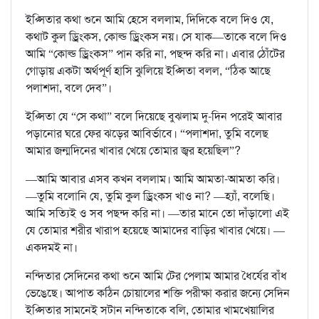
ইপ্সিতার কথা শুনে আমি হেসে বললাম, দিদিকে বলে দিও যে,
কথাট কুল ড্রিংকস, কোল্ড ড্রিংকস নয়। সে যাক—তাকে বলে দিও
আমি “কোল্ড ড্রিংকস” পান করি না, পছন্দ করি না। এবার ঠোঁটের
গোড়ায় একটা অর্থপূর্ণ হাসি ঝুলিয়ে ইপ্সিতা বলল, “ঠিক আছে
পলাশদা, বলে দেব”।
ইপ্সিতা যে “সে কথা” বলে দিয়েছে বুঝলাম দু-দিন পরেই আবার
পড়ানোর ঘরে ফের ঝড়ের আবির্ভাবে। “পলাশদা, তুমি বলেছ
আমার জন্মদিনের খাবার খেয়ে তোমার জ্বর হয়েছিল”?
—আমি আবার এসব কখন বললাম। আমি আমতা-আমতা করি।
—তুমি বলোনি যে, তুমি কুল ড্রিংকস খাও না? —হ্যাঁ, বলেছি।
আমি সত্যিই ও সব পছন্দ করি না। —তার মানে তো দাঁড়ালো এই
যে তোমার শরীর খারাপ হয়েছে আমাদের বাড়ির খাবার খেয়ে। —
একদমই না।
নন্দিতার সেদিনের কথা শুনে আমি টের পেলাম আমার ধৈর্যের বাঁধ
ভেঙেছে। আপাত কঠিন চোয়ালের শক্তি পরীক্ষা করার জন্যে সেদিন
ইপ্সিতার সামনেই সটান নন্দিতাকে বলি, তোমার খামখেয়ালির