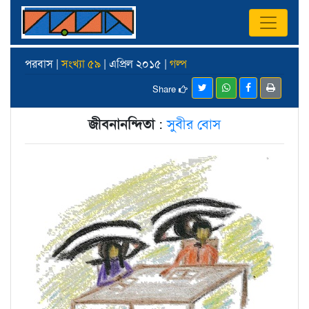
পরবাস |
সংখ্যা ৫৯
| এপ্রিল ২০১৫ |
গল্প
Share
জীবনানন্দিতা
:
সুবীর বোস