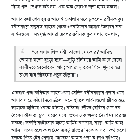
দিয়ে পড়, দেখবে কষ্ট নয়, এক অন্য বোধের জন্ম হচ্ছে মননে।
আমার কথা শেষ হবার আগেই দেখলাম ঘরে ঢুকলেন রবীনকাকু।
রবীনকাকু সম্ভবত বাইরে থেকে শুনেছিলেন আমার উচ্চারণ করা
লাইনগুলো। মন্ত্রমুগ্ধ আমরা এরপর রবীনকাকুর গলায় শুনলাম,
“হে প্রগাঢ় পিতামহী, আজো চমৎকার? আমিও
তোমার মতো বুড়ো হবো—বুড়ি চাঁদটারে আমি ক'রে দেবো
কালীদহে বেনোজলে পার; আমরা দু-জনে মিলে শূন্য ক’রে
চ’লে যাব জীবনের প্রচুর ভাঁড়ার”।
এতবার পড়া কবিতার লাইনগুলো সেদিন রবীনকাকুর গলায় শুনে
আমার গায়ে কাঁটা দিয়ে উঠল। মনে হচ্ছিল লাইনগুলো জীবন্ত হয়ে
আমাকে জড়িয়ে ধরতে চাইছে। নন্দিতা দৌড়ে বেরিয়ে গেল ঘর
থেকে। ইপ্সিতা চুপ। ঘরের মধ্যে তখন এক অদ্ভুত নৈঃশব্দ্য বিরাজ
করছে। অস্বস্তি কাটানোর জন্যে আমিই বললাম, কাকু, আমি আজ
আসি। সম্ভব হলে কাল ফের একটু রাতের দিকে আসব। কথাগুলো
বলতে গিয়ে টের পেলাম, আবেগে আমার গলা তখনও কাঁপছে।