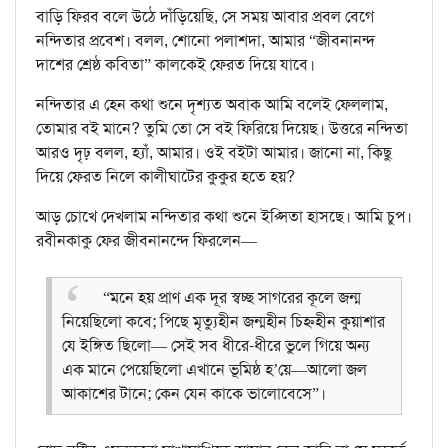
বাড়ি ফিরব বলে উঠে দাঁড়িয়েছি, সে সময় আবার প্রবল বেগে
নন্দিতার প্রবেশ। বলল, শোনো পলাশদা, আমার “জীবনানন্দ
দাশের শ্রেষ্ঠ কবিতা” কালকেই ফেরত দিয়ে যাবে।
নন্দিতার এ হেন কথা শুনে দৃশ্যত অবাক আমি বলেই ফেললাম,
তোমার বই মানে? তুমি তো সে বই ফিরিয়ে দিয়েছ। উত্তরে নন্দিতা
আরও দৃঢ় বলল, হ্যাঁ, আমার। ওই বইটা আমার। জানো না, কিছু
দিয়ে ফেরত নিলে কালীঘাটের কুকুর হতে হয়?
আড় চোখে দেখলাম নন্দিতার কথা শুনে ইপ্সিতা হাসছে। আমি চুপ।
রবীনকাকু ফের জীবনানন্দে ফিরলেন—
“মনে হয় প্রাণ এক দূর স্বচ্ছ সাগরের কূলে জন্ম
নিয়েছিলো কবে; পিছে মৃত্যুহীন জন্মহীন চিহ্নহীন কুয়াশার
যে ইঙ্গিত ছিলো— সেই সব ধীরে-ধীরে ভুলে গিয়ে অন্য
এক মানে পেয়েছিলো এখানে ভূমিষ্ঠ হ’য়ে—আলো জল
আকাশের টানে; কেন যেন কাকে ভালোবেসে”।