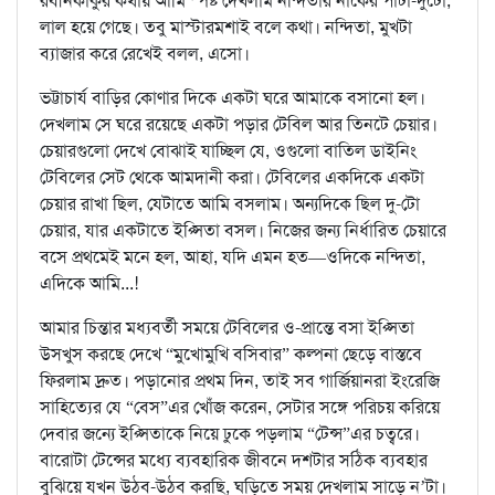
রবীনকাকুর কথায় আমি স্পষ্ট দেখলাম নন্দিতার নাকের পাটা-দুটো,
লাল হয়ে গেছে। তবু মাস্টারমশাই বলে কথা। নন্দিতা, মুখটা
ব্যাজার করে রেখেই বলল, এসো।
ভট্টাচার্য বাড়ির কোণার দিকে একটা ঘরে আমাকে বসানো হল।
দেখলাম সে ঘরে রয়েছে একটা পড়ার টেবিল আর তিনটে চেয়ার।
চেয়ারগুলো দেখে বোঝাই যাচ্ছিল যে, ওগুলো বাতিল ডাইনিং
টেবিলের সেট থেকে আমদানী করা। টেবিলের একদিকে একটা
চেয়ার রাখা ছিল, যেটাতে আমি বসলাম। অন্যদিকে ছিল দু-টো
চেয়ার, যার একটাতে ইপ্সিতা বসল। নিজের জন্য নির্ধারিত চেয়ারে
বসে প্রথমেই মনে হল, আহা, যদি এমন হত—ওদিকে নন্দিতা,
এদিকে আমি...!
আমার চিন্তার মধ্যবর্তী সময়ে টেবিলের ও-প্রান্তে বসা ইপ্সিতা
উসখুস করছে দেখে “মুখোমুখি বসিবার” কল্পনা ছেড়ে বাস্তবে
ফিরলাম দ্রুত। পড়ানোর প্রথম দিন, তাই সব গার্জিয়ানরা ইংরেজি
সাহিত্যের যে “বেস”এর খোঁজ করেন, সেটার সঙ্গে পরিচয় করিয়ে
দেবার জন্যে ইপ্সিতাকে নিয়ে ঢুকে পড়লাম “টেন্স”এর চত্বরে।
বারোটা টেন্সের মধ্যে ব্যবহারিক জীবনে দশটার সঠিক ব্যবহার
বুঝিয়ে যখন উঠব-উঠব করছি, ঘড়িতে সময় দেখলাম সাড়ে ন’টা।