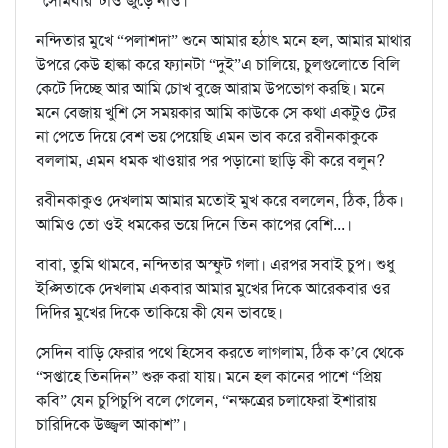
“সোমবার”টাও জুড়ে নাও।
নন্দিতার মুখে “পলাশদা” শুনে আমার হঠাৎ মনে হল, আমার মাথার
উপরে কেউ হাল্কা করে ফ্যানটা “দুই”এ চালিয়ে, চুলগুলোতে বিলি
কেটে দিচ্ছে আর আমি চোখ বুজে আরাম উপভোগ করছি। মনে
মনে বেজায় খুশি সে সময়কার আমি কাউকে সে কথা একটুও টের
না পেতে দিয়ে বেশ ভয় পেয়েছি এমন ভাব করে রবীনকাকুকে
বললাম, এমন ধমক খাওয়ার পর পড়ানো ছাড়ি কী করে বলুন?
রবীনকাকুও দেখলাম আমার মতোই মুখ করে বললেন, ঠিক, ঠিক।
আমিও তো ওই ধমকের ভয়ে দিনে তিন কাপের বেশি...।
বাবা, তুমি থামবে, নন্দিতার অস্ফুট গলা। এরপর সবাই চুপ। শুধু
ইপ্সিতাকে দেখলাম একবার আমার মুখের দিকে আরেকবার ওর
দিদির মুখের দিকে তাকিয়ে কী যেন ভাবছে।
সেদিন বাড়ি ফেরার পথে হিসেব করতে লাগলাম, ঠিক ক’বে থেকে
“সপ্তাহে তিনদিন” শুরু করা যায়। মনে হল কানের পাশে “প্রিয়
কবি” যেন চুপিচুপি বলে গেলেন, “নক্ষত্রের চলাফেরা ইশারায়
চারিদিকে উজ্জ্বল আকাশ”।