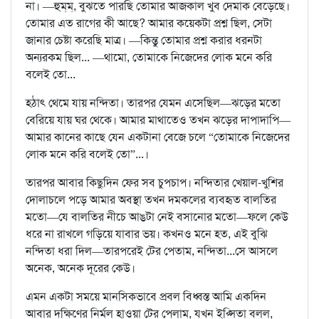
না। —হুম্‌ম্‌, বুঝতে পারছি তোমার আজকাল খুব দেমাক বেড়েছে।
তোমার এত রাগের কী আছে? আমার কয়েকটা প্রশ্ন ছিল, সেটা
জানার চেষ্টা করেছি মাত্র। —কিন্তু তোমার প্রশ্ন করার ধরনটা
অন্যরকম ছিল... —থামো, তোমাকে নিজেদের লোক মনে করি
বলেই তো...
হঠাৎ থেমে যায় নন্দিতা। তারপর যেমন এসেছিল—ঝড়ের মতো
বেরিয়ে যায় ঘর থেকে। আমার মাথাতেও তখন ঝড়ের দাপাদাপি—
আমার কানের কাছে যেন একটানা বেজে চলে “তোমাকে নিজেদের
লোক মনে করি বলেই তো”...।
তারপর আবার কিছুদিন ফের সব চুপচাপ। নন্দিতার খেয়াল-খুশির
দোলাচলে পড়ে আমার অবস্থা তখন দমকলের ব্যবহৃত বালতির
মতো—যে বালতির নীচে আঙটা নেই বসানোর মতো—ফলে কেউ
ধরে না রাখলে গড়িয়ে যাবার ভয়। কখনও মনে হত, এই বুঝি
নন্দিতা ধরা দিল—তারপরেই টের পেতাম, নন্দিতা...সে আসলে
অনেক, অনেক দূরের কেউ।
এমন একটা সময়ে মানসিকভাবে প্রবল বিধ্বস্ত আমি একদিন
আবার দক্ষিণের নির্মল হাওয়া টের পেলাম, যখন ইপ্সিতা বলল,