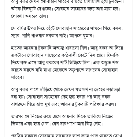
আবু বকর দেখল সোবাহান সাহেব বমিতে মাখামাখি হয়ে ঢুলছেন।
তাঁকে বিদঘুটে দেখাচ্ছে। সোবহান সাহেবের জন্য তার মায়া হল।
লোকটা অসম্ভব ভাল।
সে বমির উপর দিয়ে হেঁটে সোবাহান সাহেবের সামনে গিয়ে বলল,
স্যার, পানি খাওয়ার দরকার নাই। আপনে ঘুমান।
হাতের আয়নার টুকরাটি অত্যন্ত ধারালো ছিল। আবু বকর তা দিয়ে
একটানে সোবাহান সাহেবের কন্ঠনালী কেটে দিল প্রায়। ফিনকি
দিয়ে রক্ত এসে আবু বকরের শার্ট ভিজিয়ে দিল। এক অদ্ভুত শব্দ
করতে করতে বমি মাখা মেঝেতে তড়পাতে লাগলেন সোবাহান
সাহেব।
আবু বকর পাশে দাঁড়িয়ে থেকে দেখল যতক্ষণ না দেহের নড়াচড়া
বন্ধ হয়। সোবাহান সাহেবের দেহ স্তব্ধ হবার পর আবু বকর
বাথরুমে গিয়ে হাত মুখ এবং আয়নার টুকরাটি পরিষ্কার করল।
তারপর সে নিজের রুমে এসে আয়নার দিকে তাকিয়ে নিজের
ভিতরে একা হয়ে গেল। যেন চারপাশে আর কিছু নেই।
পরদিন সকালে সোবাহান সাহেবের লাশ রুমে পড়ে থাকতে দেখে