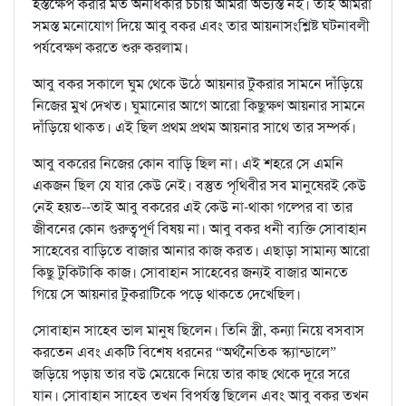
হস্তক্ষেপ করার মত অনধিকার চর্চায় আমরা অভ্যস্ত নই। তাই আমরা
সমস্ত মনোযোগ দিয়ে আবু বকর এবং তার আয়নাসংশ্লিষ্ট ঘটনাবলী
পর্যবেক্ষণ করতে শুরু করলাম।
আবু বকর সকালে ঘুম থেকে উঠে আয়নার টুকরার সামনে দাঁড়িয়ে
নিজের মুখ দেখত। ঘুমানোর আগে আরো কিছুক্ষণ আয়নার সামনে
দাঁড়িয়ে থাকত। এই ছিল প্রথম প্রথম আয়নার সাথে তার সম্পর্ক।
আবু বকরের নিজের কোন বাড়ি ছিল না। এই শহরে সে এমনি
একজন ছিল যে যার কেউ নেই। বস্তুত পৃথিবীর সব মানুষেরই কেউ
নেই হয়ত--তাই আবু বকরের এই কেউ না-থাকা গল্পের বা তার
জীবনের কোন গুরুত্বপূর্ণ বিষয় না। আবু বকর ধনী ব্যক্তি সোবাহান
সাহেবের বাড়িতে বাজার আনার কাজ করত। এছাড়া সামান্য আরো
কিছু টুকিটাকি কাজ। সোবাহান সাহেবের জন্যই বাজার আনতে
গিয়ে সে আয়নার টুকরাটিকে পড়ে থাকতে দেখেছিল।
সোবাহান সাহেব ভাল মানুষ ছিলেন। তিনি স্ত্রী, কন্যা নিয়ে বসবাস
করতেন এবং একটি বিশেষ ধরনের “অর্থনৈতিক স্ক্যান্ডালে”
জড়িয়ে পড়ায় তার বউ মেয়েকে নিয়ে তার কাছ থেকে দূরে সরে
যান। সোবাহান সাহেব তখন বিপর্যস্ত ছিলেন এবং আবু বকর তখন