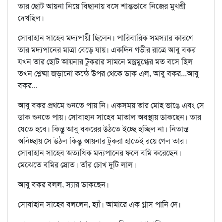
তার ছোট আয়না নিয়ে বিছানায় বসে শান্তভাবে নিজের মুখশ্রী
দেখছিল।
সোবাহান সাহেব মদ্যপায়ী ছিলেন। পারিবারিক সমস্যার কারণে
তার মদ্যপানের মাত্রা বেড়ে যায়। একদিন গভীর রাত্রে আবু বকর
যখন তার ছোট আয়নার টুকরার সামনে মন্ত্রমুগ্ধের মত বসে ছিল
তখন শ্লেষ্মা জড়ানো কন্ঠে উপর থেকে ডাক এল, আবু বকর...আবু
বকর...
আবু বকর প্রথমে শুনতে পায় নি। একসময় তার মোহ ভাঙে এবং সে
ডাক শুনতে পায়। সোবাহান সাহেব মাতাল অবস্থায় ডাকছেন। তার
যেতে হবে। কিন্তু আবু বকরের উঠতে ইচ্ছে হচ্ছিল না। নিতান্ত
অনিচ্ছায় সে উঠল কিন্তু আয়নার টুকরা হাতেই রয়ে গেল তার।
সোবাহান সাহেব অত্যধিক মদ্যপানের ফলে বমি করেছেন।
মেঝেতে বমির স্রোত। তাঁর চোখ দুটি লাল।
আবু বকর বলল, স্যার ডাকছেন।
সোবাহান সাহেব বললেন, হ্যাঁ। আমারে এক গ্লাস পানি দে।