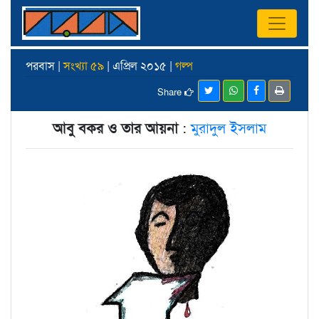
পরবাস |
সংখ্যা ৫৯
| এপ্রিল ২০১৫ |
গল্প
Share
আবু বকর ও তার আয়না
:
মুরাদুল ইসলাম