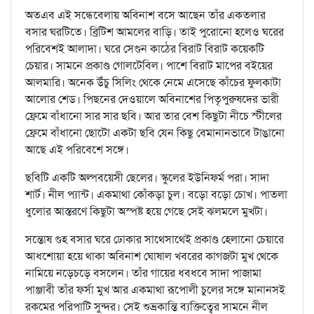
অতএব এই সন্ধেবেলায় অবিনাশ বসে আছেন তাঁর একতলার
বসার ঘরটিতে। ব্রিটিশ আমলের বাড়ি। তাই পুরোনো হলেও ঘরের
পরিবেশই আলাদা। ঘরে সেগুন কাঠের বিরাট বিরাট কয়েকটি
চেয়ার। সামনে প্রকাণ্ড গোলটেবিল। পাশে বিরাট মাপের বইয়ের
আলমারি। অনেক উঁচু সিলিং থেকে নেমে এসেছে কাঁচের ফুলকাটা
আলোর শেড। পিছনের দেওয়ালে অবিনাশের পিতৃপুরুষদের ভারী
ফ্রেমে বাঁধানো সার সার ছবি। আর তার বেশ কিছুটা নীচে স্টীলের
ফ্রেমে বাঁধানো ছোটো একটা ছবি যেন কিছু বেমানানভাবে টাঙানো
আছে এই পরিবেশে সঙ্গে।
ছবিটি একটি অল্পবয়েসী ছেলের। স্কুলের ইউনিফর্ম পরা। সাদা
শার্ট। নীল প্যান্ট। একমাথা কোঁকড়া চুল। বড়ো বড়ো চোখ। পাতলা
ধুলোর আস্তরণে কিছুটা অস্পষ্ট হয়ে গেছে সেই ঝলমলে মুখটা।
সন্তোষ গুহ বসার ঘরে ঢোকার সাথেসাথেই প্রকাণ্ড হেলানো চেয়ারে
আধশোয়া হয়ে থাকা অবিনাশ ঘোষাল খবরের কাগজটা মুখ থেকে
নামিয়ে নড়েচড়ে বসলেন। তাঁর গায়ের ধবধবে সাদা পাজামা
পাঞ্জাবী তাঁর ফর্সা মুখ আর একমাথা রূপোলী চুলের সঙ্গে মানানসই
রকমের পরিপাটি সুন্দর। সেই শুভ্রকান্তি ব্যক্তিত্বের সামনে নীল