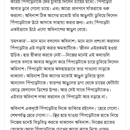
করেই পিঁপড়েটাকে ফের চুবিয়ে দিলেন চায়ের মধ্যে। পিঁপড়েটা
আবার ডুবে গেলো চায়ে। এবং আরো প্রাণপণে সাঁতরাতে শুরু
করলো। অবিনাশ ঠিক আগের মতোই তাঁর আঙুলটা ডুবিয়ে দিলেন
পিঁপড়েটাকে উঠে আসতে সাহায্য করার জন্য। এবং পিঁপড়েটা
একইভাবে উঠে এলো অবিনাশের আঙুল বেয়ে।
'চমৎকার'—মনে মনে বললেন অবিনাশ। মনে মনে প্রশংসা করলেন
পিঁপড়েটার এই লড়াই করার ক্ষমতাটিকে। 'জীবন এইরকমই হওয়া
উচিত। হার স্বীকার করতে নেই'—নিজের মনেই এই কথাগুলি
বলতে বলতে আবার আঙুলে করে পিঁপড়েটাকে চায়ে চুবিয়ে দিলেন
অবিনাশ। পিঁপড়েটা আবার অসহায়ভাবে তার পাগুলো নাড়তে
থাকলো। অবিনাশ ঠিক আগের মতোই আঙুল ডুবিয়ে তুলে
আনলেন পিঁপড়েটাকে। তারপর আঙুলের ডগা থেকে চায়ের ফোঁটাটা
ঝেড়ে ফেললেন ডিশের উপর। আর সেই সাথে পিঁপড়েটাকেও।
এইবার অবিনাশ লক্ষ্য করলেন যে পিঁপড়েটা আর নড়ছে না।
অবিনাশ একদৃষ্টে পিঁপড়েটার দিকে তাকিয়ে রইলেন। 'হেরে গেলো।
শেষপর্যন্ত হেরে গেলো।'—স্থির হয়ে যাওয়া পিঁপড়েটাকে হাতে নিয়ে
নিজের মনেই বিড়বিড় করতে থাকলেন অবিনাশ। নিজের হাতের
তেলোয় ফেলে পিঁপড়েটাকে চোখের আরো কাছে নিয়ে এলেন