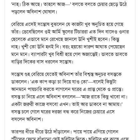
'নাহ্‌। ঠিক আছে। তাহলে আজ—' বলতে বলতে চেয়ার ছেড়ে উঠে
পড়লেন অবিনাশ ঘোষাল।
বেরিয়ে এসেই সন্তোষ বুঝলেন যে কাজটা খুব অনুচিত হয়ে গেছে
তাঁর। ভেবেছিলেন ওই আর্মি স্কুলের টিচাররা এত দিন বাদেও ওনার
ছেলেকে এভাবে মনে রেখেছে জানলে উনি খুশীই হবেন। কিন্তু
নাহ্‌। খুশী তো উনি হনই নি। বরং হয়তো দারুণ আঘাত পেয়েছেন
মনে মনে। ব্যাপারটা খুব বিশ্রী হয়ে গেল অজান্তেই। ভাবতে ভাবতে
বাড়ির দিকের বাস ধরলেন সন্তোষ।
সন্তোষ গুহ বেরিয়ে যেতেই অবিনাশ তাঁর বিশ্বস্ত অনুচর বসন্তকে
ডাকলেন। 'এক কাপ কড়া চা দিয়ে যাও তো'—বলেই কিছুটা
আনমনে পায়চারি করতে লাগলেন ঘরের এ প্রান্ত থেকে ও প্রান্তে।
বসন্ত চা নিয়ে এলে অবিনাশ বললেন—'আজ রাতে কিছু খাবো না।
একটা জরুরী কাজে বসবো এখন। তাই আর ডাকবে না আমায়।'
বসন্ত চলে গেলে ঘরের দরজা বন্ধ করে নিজের চেয়ারে এসে
বসলেন অবিনাশ।
তারপর ধীরে ধীরে উঠে দাঁড়ালেন। পায়ে পায়ে এগিয়ে গেলেন
স্টীলের ফ্রেমে বাঁধানো সেই ছবিটার দিকে। ছবিটার খুব কাছে এসে