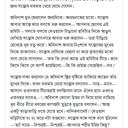
জন্য সন্তোষ থতমত খেয়ে থেমে গেলেন।
অবিনাশ মুখ ফেরালেন অন্যদিকে। অন্যমনস্কের মতো। সন্তোষ
আবার আস্তে করে বলতে শুরু করলেন—'আপনার ছেলের এই
ছবিটা—'বলতে বলতে দেওয়ালে টাঙানো ছবিটার দিকে আঙুল
দেখিয়ে সন্তোষ সোৎসাহে আবার শুরু করলেন—'ওরা টাঙিয়ে
রেখেছে খুব যত্ন করে'। অবিনাশ আবার নিঃশব্দে সন্তোষের মুখের
দিকে তাকালেন। সন্তোষ সেদিকে খেয়াল না করে কৃতার্থের মতো
বলে যেতে লাগলেন—'কত কি লেখা আছে ওই ছবিটার নীচে। কবে
কিসে কিসে সে ফার্স্ট হয়েছিলো—কি কি প্রাইজ পেয়েছিল—সব।'
সন্তোষ লক্ষ্য করলেন যে অবিনাশ স্থির দৃষ্টিতে তাকিয়ে আছেন তাঁর
মুখের দিকে। তখন থতমত খেয়ে সন্তোষ বললেন—'নাহ্‌—মানে—
আসলে ওখানকার টিচাররাই বলছিলেন মানে ওঁদের মনে এখনও
এতবছর বাদেও—'। অবিনাশ কোনো উত্তর না দিয়ে মাথা নামিয়ে
খুব ধীরে ধীরে খবরের কাগজটা মুড়তে মুড়তে বললেন—'আজ
একটু তাড়াতাড়ি শুতে যেতে হবে। খানিকবাদেই।' দেওয়াল
ঘড়িটাতে ঢং ঢং করে নটা বাজলো। সন্তোষ সঙ্গে সঙ্গে বলে উঠলেন
—'হ্যাঁ স্যার—নিশ্চয়ই—নিশ্চয়ই—আপনার শরীর টরির কিছু?