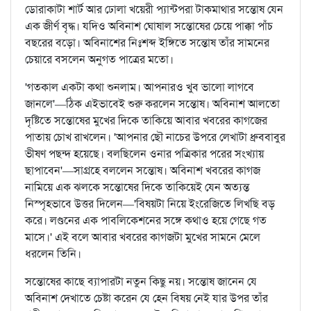
ডোরাকাটা শার্ট আর ঢোলা খয়েরী প্যান্টপরা টাকমাথার সন্তোষ যেন
এক জীর্ণ বৃদ্ধ। যদিও অবিনাশ ঘোষাল সন্তোষের চেয়ে পাক্কা পাঁচ
বছরের বড়ো। অবিনাশের নিঃশব্দ ইঙ্গিতে সন্তোষ তাঁর সামনের
চেয়ারে বসলেন অনুগত পাত্রের মতো।
'গতকাল একটা কথা শুনলাম। আপনারও খুব ভালো লাগবে
জানলে'—ঠিক এইভাবেই শুরু করলেন সন্তোষ। অবিনাশ আলতো
দৃষ্টিতে সন্তোষের মুখের দিকে তাকিয়ে আবার খবরের কাগজের
পাতায় চোখ রাখলেন। 'আপনার ছৌ নাচের উপরে লেখাটা ধ্রুববাবুর
ভীষণ পছন্দ হয়েছে। বলছিলেন ওনার পত্রিকার পরের সংখ্যায়
ছাপাবেন'—সাগ্রহে বললেন সন্তোষ। অবিনাশ খবরের কাগজ
নামিয়ে এক ঝলকে সন্তোষের দিকে তাকিয়েই যেন অত্যন্ত
নিস্পৃহভাবে উত্তর দিলেন—'বিষয়টা নিয়ে ইংরেজিতে লিখছি বড়
করে। লণ্ডনের এক পাবলিকেশনের সঙ্গে কথাও হয়ে গেছে গত
মাসে।' এই বলে আবার খবরের কাগজটা মুখের সামনে মেলে
ধরলেন তিনি।
সন্তোষের কাছে ব্যাপারটা নতুন কিছু নয়। সন্তোষ জানেন যে
অবিনাশ দেখাতে চেষ্টা করেন যে হেন বিষয় নেই যার উপর তাঁর