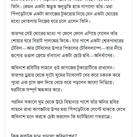
তিনি। কেমন একটা অদ্ভূত অনুভূতি হতে লাগলো তাঁর। মরা
পিঁপড়েটাকে একটা কাগজের টুকরোয় নিয়ে যেন একটা ঘোরের
মধ্যে দোতলায় নিজের ঘরে চলে এলেন তিনি।
তারপর সেই ঘোরের মধ্যে পা ফেলে ফেলে এগিয়ে গেলেন তাঁর
শোয়ার ঘরে বিরাট পালঙ্কের দিকে। যার পাশে একটা শ্বেতপাথরের
টেবিল—আর টেবিলের উপরে পিতলের টেবিলল্যাম্প—তার নীচে
রূপোর ওভাল ফ্রেমে বাঁধানো একটা ছোট্ট ছবি—অনির্বাণের।
অবিনাশ ছবিটির সামনে ওই কাগজের টুকরোটিকে রাখলেন।
তারপর ড্রয়ার থেকে দুটো ঘুমের ট্যাবলেট বের করে ঢকঢক করে
পুরো এক গ্লাস জল দিয়ে খেয়ে শুয়ে পড়লেন আলো নিভিয়ে।
ঘরটিকে সম্পূর্ণ অন্ধকার করে।
পরদিন সকালে ঘুম থেকে উঠে বিছানার পাশে তাঁর অনির ছবির
সামনে রাখা কাগজটার উপর মরা পিঁপড়েটাকে লেপ্টে থাকতে দেখে
অবিনাশ মনে করতে চেষ্টা করলেন কি ঘটেছিলো গতরাত্রে।
কিন্তু কতটুকু মনে পড়লো অবিনাশের?