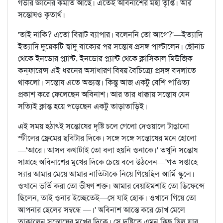
গভীর জ্ঞানের কমতি আছে। এতেই অবিনাশের মহা তৃপ্তি। আর
সন্তোষও কৃতার্থ।
'তাই নাকি? এতো বিরাট ব্যাপার। বলেননি তো আগে?'—ইত্যাদি
ইত্যাদি দুয়েকটি স্বাদু বাক্যের পর সন্তোষ প্রসঙ্গ পাল্টালেন। ছৌনাচ
থেকে ইনডোর প্ল্যান্ট, ইনডোর প্ল্যান্ট থেকে ক্লাসিকাল মিউজিক
কন্‌ফারেন্স এই ধরনের অসাধারণ বিষয় বৈচিত্র্যে প্রসঙ্গ বদলাতে
থাকলো। সন্তোষ এতে অভ্যস্ত। কিন্তু আজ একটু বেশি পাণ্ডিত্য
প্রকাশ করে ফেলেছেন অবিনাশ। আর তার ধাক্কায় সন্তোষ যেন
সত্যিই ক্লান্ত হয়ে পড়েছেন একটু তাড়াতাড়িই।
এই সময় হঠাৎই সন্তোষের দৃষ্টি চলে গেলো দেওয়ালে টাঙানো
স্টীলের ফ্রেমের ছবিটার দিকে। সঙ্গে সঙ্গে সন্তোষের মনে হোলো
—'আরে। আসল কথাটাই তো বলা হয়নি ওনাকে।' তখুনি সন্তোষ
সাগ্রহে অবিনাশের মুখের দিকে চেয়ে বলে উঠলেন—'গত সপ্তাহে
স্যার আমার মেয়ে আমার নাতিটাকে নিয়ে গিয়েছিল আর্মি স্কুলে।
ওখানে ভর্তি করা তো ভীষণ শক্ত। আমার বেয়াইমশাই তো ডিফেন্সে
ছিলেন, তাই ওনার ইচ্ছেতেই—সে যাই হোক। ওখানে গিয়ে তো
আপনার ছেলের সম্বন্ধে —।' অবিনাশ আস্তে করে চোখ মেলে
তাকালেন সন্তোষের মুখের দিকে। সে দৃষ্টিতে এমন কিছু ছিল যার