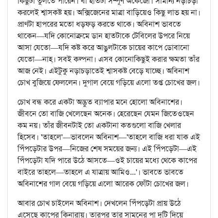
কিছুটা তুলতে পারেন। বাঁ হাতটা সম্পূর্ণ অকেজো। সামান্য নড়াচড়া
করলেই শ্বাসকষ্ট হয়। অক্সিজেনের মাত্রা বাড়িয়েও কিছু লাভ হয় না।
প্রাণটা হাপরের মতো ধড়ফড় করতে থাকে। অবিনাশ ভাবতে
থাকেন—যদি কোনোক্রমে ডান হাতটাকে টেবিলের উপরে নিয়ে
আসা যেতো—যদি কষ্ট করে আঙুলটাকে চায়ের কাপে ডোবানো
যেতো—নাহ্‌। সবই কল্পনা। এসব কোনোকিছুই করার ক্ষমতা তাঁর
আজ নেই। এইটুকু নড়াচড়াতেই শ্বাসকষ্ট বেড়ে যাচ্ছে। অবিনাশ
চোখ বুজিয়ে ফেললেন। দুগাল বেয়ে গড়িয়ে এলো তপ্ত চোখের জল।
চোখ বন্ধ করে একটা অদ্ভুত ব্যাপার মনে হোলো অবিনাশের।
জীবনে তো বাজি খেলেছেন অনেক। হেরেছেন যেমন জিতেওছেন
কম নয়। তাঁর জীবনটাই তো একটানা কতগুলো বাজি খেলার
হিসেব। 'তাহলে'—ভাবলেন অবিনাশ—'তাহলে বাজি ধরা যাক এই
পিঁপড়েটার উপর—নিজের শেষ সময়ের জন্য। এই পিঁপড়েটা—এই
পিঁপড়েটা যদি পারে উঠে আসতে—ওই চায়ের মধ্যে থেকে কাপের
বাইরে তাহলে—তাহলে এ যাত্রায় আমিও...'। ভাবতে ভাবতে
অবিনাশের গাল বেয়ে গড়িয়ে এলো আরেক ফোঁটা চোখের জল।
আবার চোখ চাইলেন অবিনাশ। দেখলেন পিঁপড়েটা প্রায় উঠে
এসেছে কাপের কিনারায়। তারপর তার সামনের পা দুটি দিয়ে