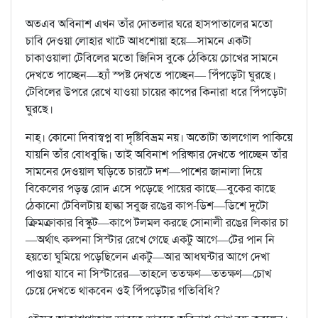
অতএব অবিনাশ এখন তাঁর দোতলার ঘরে হাসপাতালের মতো
চাবি দেওয়া লোহার খাটে আধশোয়া হয়ে—সামনে একটা
চাকাওয়ালা টেবিলের মতো জিনিস বুকে ঠেকিয়ে চোখের সামনে
দেখতে পাচ্ছেন—হ্যাঁ স্পষ্ট দেখতে পাচ্ছেন— পিঁপড়েটা ঘুরছে।
টেবিলের উপরে রেখে যাওয়া চায়ের কাপের কিনারা ধরে পিঁপড়েটা
ঘুরছে।
নাহ্‌। কোনো দিবাস্বপ্ন বা দৃষ্টিবিভ্রম নয়। অতোটা তালগোল পাকিয়ে
যায়নি তাঁর বোধবুদ্ধি। তাই অবিনাশ পরিষ্কার দেখতে পাচ্ছেন তাঁর
সামনের দেওয়াল ঘড়িতে চারটে দশ—পাশের জানালা দিয়ে
বিকেলের পড়ন্ত রোদ এসে পড়েছে পায়ের কাছে—বুকের কাছে
ঠেকানো টেবিলটায় হাল্কা সবুজ রঙের কাপ-ডিশ—ডিশে দুটো
ক্রিমক্রাকার বিস্কুট—কাপে টলমল করছে সোনালী রঙের লিকার চা
—অর্থাৎ কল্পনা সিস্টার রেখে গেছে একটু আগে—টের পান নি
হয়তো ঘুমিয়ে পড়েছিলেন একটু—আর আধঘন্টার আগে দেখা
পাওয়া যাবে না সিস্টারের—তাহলে ততক্ষণ—ততক্ষণ—চোখ
চেয়ে দেখতে থাকবেন ওই পিঁপড়েটার গতিবিধি?