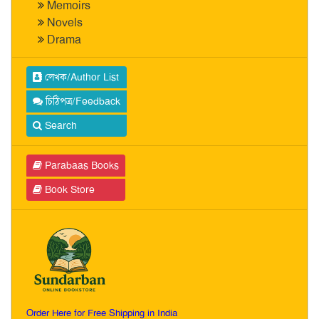
Memoirs
Novels
Drama
লেখক/Author List
চিঠিপত্র/Feedback
Search
Parabaas Books
Book Store
Order Here for Free Shipping in India