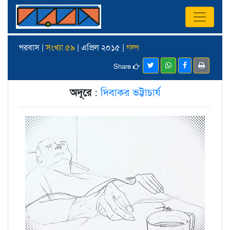
পরবাস |
সংখ্যা ৫৯
| এপ্রিল ২০১৫ |
গল্প
Share
অদূরে
:
দিবাকর ভট্টাচার্য