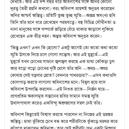
দেখতে। আর এই দশ বছর ধরে অবিনাশের সঙ্গে অনির কোনো
দূরত্ব তৈরী হয়নি কখনো। বরং অবিনাশ প্রায়শই অনুভব করেছেন
অনির আশ্চর্য অস্তিত্ব। প্রতিটি তুচ্ছ তুচ্ছ স্মৃতি—অজস্র অসংখ্য ছবি
তিনি তাঁর মনে ধরে রেখেছেন পরমযত্নে। বহু বিচিত্র সৌখীনতা ও
নানা মানুষের সঙ্গে সম্পর্কে জড়িয়ে বেঁচে থাকার আড়ালে লুকিয়ে
রেখেছেন এক তীব্র দহন। অন্তত অবিনাশ অনুভব করেন।
'কিন্তু এখন? এখন কি হোলো? একটু আগেই তো কতো কথা কতো
স্মৃতি উসকে দিয়ে চলে গেলো সন্তোষ। আর এই মুহূর্তে—এই
মুহূর্তে যখন চোখের সামনে জ্বলজ্বল করছে এক মাথা কোঁকড়া চুল
আর বড়ো বড়ো চোখের দৃষ্টি মেলে তাঁর অনি —অথচ—অথচ
কোথায় সেই যন্ত্রণার স্রোত? বেদনার পাথরভার?'—এসব কথাগুলি
তোলপাড় করতে লাগলো অবিনাশের মনে। বিহ্বল হয়ে বসে
অবিনাশ উপলব্ধি করলেন—এই নিশুত রাতে—নির্জন ঘরে—
প্রাণপ্রতিম অকালমৃত সন্তানের ছবির সামনে সমস্ত স্মৃতি
উথালপাথাল করেও একবিন্দু অশ্রুজলের সম্বল নেই তাঁর।
অবিনাশ কিছুতেই বিশ্বাস করতে পারলেন না নিজের এই ভয়ঙ্কর
অস্তিত্ব। মাথা ঝুঁকিয়ে চোখ বন্ধ করে শরীরটাকে কুঁকড়ে থরথর করে
কাঁপতে থাকালেন অবিনাশ। তার সেই শরীরটা যেন একটা নিষ্প্রাণ