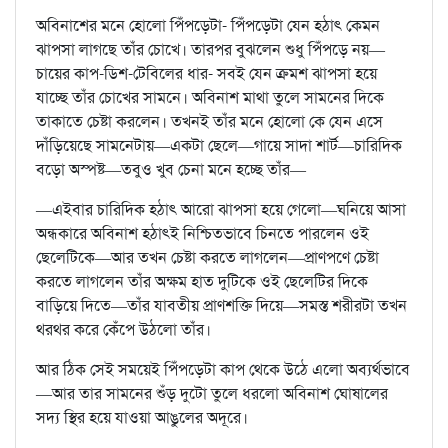
অবিনাশের মনে হোলো পিঁপড়েটা- পিঁপড়েটা যেন হঠাৎ কেমন
ঝাপসা লাগছে তাঁর চোখে। তারপর বুঝলেন শুধু পিঁপড়ে নয়—
চায়ের কাপ-ডিশ-টেবিলের ধার- সবই যেন ক্রমশ ঝাপসা হয়ে
যাচ্ছে তাঁর চোখের সামনে। অবিনাশ মাথা তুলে সামনের দিকে
তাকাতে চেষ্টা করলেন। তখনই তাঁর মনে হোলো কে যেন এসে
দাঁড়িয়েছে সামনেটায়—একটা ছেলে—গায়ে সাদা শার্ট—চারিদিক
বড়ো অস্পষ্ট—তবুও খুব চেনা মনে হচ্ছে তাঁর—
—এইবার চারিদিক হঠাৎ আরো ঝাপসা হয়ে গেলো—ঘনিয়ে আসা
অন্ধকারে অবিনাশ হঠাৎই নিশ্চিতভাবে চিনতে পারলেন ওই
ছেলেটিকে—আর তখন চেষ্টা করতে লাগলেন—প্রাণপণে চেষ্টা
করতে লাগলেন তাঁর অক্ষম হাত দুটিকে ওই ছেলেটির দিকে
বাড়িয়ে দিতে—তাঁর যাবতীয় প্রাণশক্তি দিয়ে—সমস্ত শরীরটা তখন
থরথর করে কেঁপে উঠলো তাঁর।
আর ঠিক সেই সময়েই পিঁপড়েটা কাপ থেকে উঠে এলো অব্যর্থভাবে
—আর তার সামনের শুঁড় দুটো তুলে ধরলো অবিনাশ ঘোষালের
সদ্য স্থির হয়ে যাওয়া আঙুলের অদূরে।