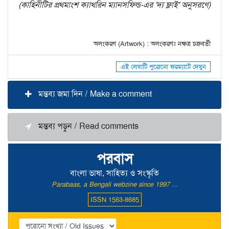
(কাহিনীটির প্রথমাংশ ক্যাথরিন ম্যানসফিল্ড-এর 'দ্য ফ্লাই' অনুসরণে)
অলংকরণ (Artwork) : অলংকরণঃ নক্ষত্র চক্রবর্তী
এই লেখাটি পুরোনো ফরম্যাটে দেখুন
মন্তব্য জমা দিন / Make a comment
মন্তব্য পড়ুন / Read comments
পরবাস
বাংলা ভাষা, সাহিত্য ও সংস্কৃতি
Parabaas, a Bengali webzine since 1997 ...
ISSN 1563-8685