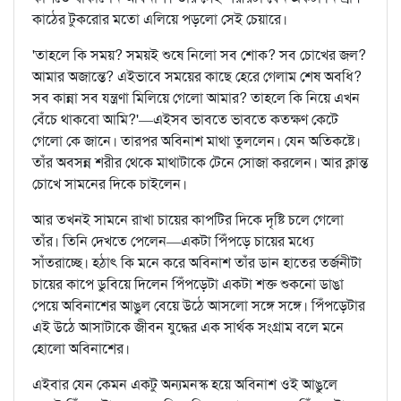
কাঠের টুকরোর মতো এলিয়ে পড়লো সেই চেয়ারে।
'তাহলে কি সময়? সময়ই শুষে নিলো সব শোক? সব চোখের জল?
আমার অজান্তে? এইভাবে সময়ের কাছে হেরে গেলাম শেষ অবধি?
সব কান্না সব যন্ত্রণা মিলিয়ে গেলো আমার? তাহলে কি নিয়ে এখন
বেঁচে থাকবো আমি?'—এইসব ভাবতে ভাবতে কতক্ষণ কেটে
গেলো কে জানে। তারপর অবিনাশ মাথা তুললেন। যেন অতিকষ্টে।
তাঁর অবসন্ন শরীর থেকে মাথাটাকে টেনে সোজা করলেন। আর ক্লান্ত
চোখে সামনের দিকে চাইলেন।
আর তখনই সামনে রাখা চায়ের কাপটির দিকে দৃষ্টি চলে গেলো
তাঁর। তিনি দেখতে পেলেন—একটা পিঁপড়ে চায়ের মধ্যে
সাঁতরাচ্ছে। হঠাৎ কি মনে করে অবিনাশ তাঁর ডান হাতের তর্জনীটা
চায়ের কাপে ডুবিয়ে দিলেন পিঁপড়েটা একটা শক্ত শুকনো ডাঙা
পেয়ে অবিনাশের আঙুল বেয়ে উঠে আসলো সঙ্গে সঙ্গে। পিঁপড়েটার
এই উঠে আসাটাকে জীবন যুদ্ধের এক সার্থক সংগ্রাম বলে মনে
হোলো অবিনাশের।
এইবার যেন কেমন একটু অন্যমনস্ক হয়ে অবিনাশ ওই আঙুলে