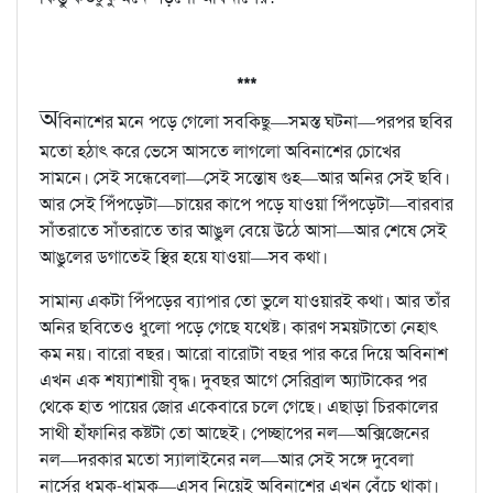
***
অ
বিনাশের মনে পড়ে গেলো সবকিছু—সমস্ত ঘটনা—পরপর ছবির
মতো হঠাৎ করে ভেসে আসতে লাগলো অবিনাশের চোখের
সামনে। সেই সন্ধেবেলা—সেই সন্তোষ গুহ—আর অনির সেই ছবি।
আর সেই পিঁপড়েটা—চায়ের কাপে পড়ে যাওয়া পিঁপড়েটা—বারবার
সাঁতরাতে সাঁতরাতে তার আঙুল বেয়ে উঠে আসা—আর শেষে সেই
আঙুলের ডগাতেই স্থির হয়ে যাওয়া—সব কথা।
সামান্য একটা পিঁপড়ের ব্যাপার তো ভুলে যাওয়ারই কথা। আর তাঁর
অনির ছবিতেও ধুলো পড়ে গেছে যথেষ্ট। কারণ সময়টাতো নেহাৎ
কম নয়। বারো বছর। আরো বারোটা বছর পার করে দিয়ে অবিনাশ
এখন এক শয্যাশায়ী বৃদ্ধ। দুবছর আগে সেরিব্রাল অ্যাটাকের পর
থেকে হাত পায়ের জোর একেবারে চলে গেছে। এছাড়া চিরকালের
সাথী হাঁফানির কষ্টটা তো আছেই। পেচ্ছাপের নল—অক্সিজেনের
নল—দরকার মতো স্যালাইনের নল—আর সেই সঙ্গে দুবেলা
নার্সের ধমক-ধামক—এসব নিয়েই অবিনাশের এখন বেঁচে থাকা।