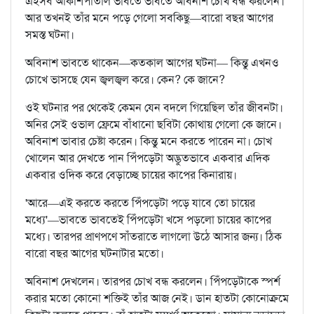
এইসব আকাশপাতাল ভাবতে ভাবতে অবিনাশ চোখ বন্ধ করলেন।
আর তখনই তাঁর মনে পড়ে গেলো সবকিছু—বারো বছর আগের
সমস্ত ঘটনা।
অবিনাশ ভাবতে থাকেন—কতকাল আগের ঘটনা— কিন্তু এখনও
চোখে ভাসছে যেন জ্বলজ্বল করে। কেন? কে জানে?
ওই ঘটনার পর থেকেই কেমন যেন বদলে গিয়েছিল তাঁর জীবনটা।
অনির সেই ওভাল ফ্রেমে বাঁধানো ছবিটা কোথায় গেলো কে জানে।
অবিনাশ ভাবার চেষ্টা করেন। কিন্তু মনে করতে পারেন না। চোখ
খোলেন আর দেখতে পান পিঁপড়েটা অদ্ভুতভাবে একবার এদিক
একবার ওদিক করে বেড়াচ্ছে চায়ের কাপের কিনারায়।
'আরে—এই করতে করতে পিঁপড়েটা পড়ে যাবে তো চায়ের
মধ্যে'—ভাবতে ভাবতেই পিঁপড়েটা খসে পড়লো চায়ের কাপের
মধ্যে। তারপর প্রাণপণে সাঁতরাতে লাগলো উঠে আসার জন্য। ঠিক
বারো বছর আগের ঘটনাটার মতো।
অবিনাশ দেখলেন। তারপর চোখ বন্ধ করলেন। পিঁপড়েটাকে স্পর্শ
করার মতো কোনো শক্তিই তাঁর আজ নেই। ডান হাতটা কোনোক্রমে