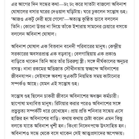
এর আগের দিন সন্ধের কথা—ঢং ঢং করে সাতটা বাজলো অবিনাশ
ঘোষালের বসার ঘরের দেওয়াল ঘড়িটায়। ঘরে ঢুকলেন সন্তোষ গুহ।
'আজও একটু দেরী হয়ে গেলো'—অত্যন্ত কুণ্ঠিত ভাবে বললেন
তিনি। কোনো উত্তর না দিয়ে তাঁকে ইশারায় সামনের চেয়ারে বসতে
বললেন অবিনাশ ঘোষাল।
অবিনাশ ঘোষাল এক বিত্তবান বনেদী পরিবারের মানুষ। কেন্দ্রীয়
সরকারের অবসরপ্রাপ্ত এক বড়বাবু। বেলগাছিয়ায় এক প্রকাণ্ড
বাড়িতে থাকেন তিনি আর তাঁর চিররুগ্ন স্ত্রী। সঙ্গে দীর্ঘকালের অনুচর
বসন্ত। নানা রকমের অভিজাত সৌখীনতায় স্বচ্ছন্দে অবিনাশের
জীবনযাপন। সেইসঙ্গে অবশ্য দুএকটি নিয়মিত সময় কাটানোর
সম্পর্কও আছে। যেমন এই সন্তোষ গুহ।
সন্তোষ গুহ ছিলেন চাকরী জীবনে অবিনাশের অধস্তন কর্মচারী।
ছাপোষা মধ্যবিত্ত মানুষ। রিটায়ার করার পরেও অবিনাশের সঙ্গে
প্রভুভৃত্য সম্পর্কটি ধরে রেখেছেন। প্রায় প্রতি শনিবার সন্ধেয় এসে
হাজির হন অবিনাশের বাড়ি। কথায় কথায় চেষ্টা করেন এমন কিছু
বলতে যাতে অবিনাশ খুশী হন। কিংবা নিদেনপক্ষে উৎসাহিত হন।
অবিনাশও সন্ধে থেকে বসে থাকেন সেই আত্মপ্রসাদের অপেক্ষায়।