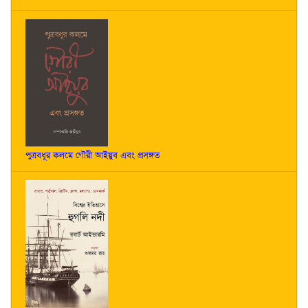
পুত্রবধূর কলমে গৌরী আইয়ুব এবং প্রসঙ্গত