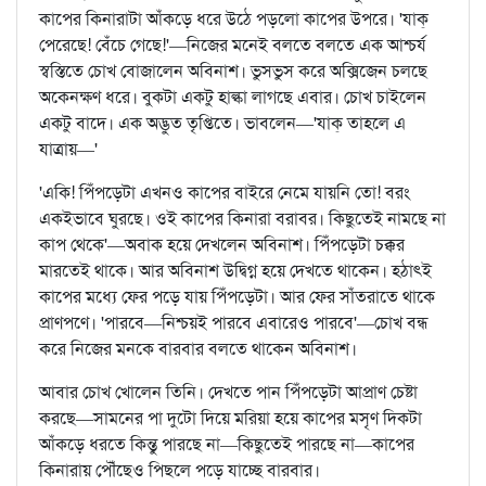
কাপের কিনারাটা আঁকড়ে ধরে উঠে পড়লো কাপের উপরে। 'যাক্‌
পেরেছে! বেঁচে গেছে!'—নিজের মনেই বলতে বলতে এক আশ্চর্য
স্বস্তিতে চোখ বোজালেন অবিনাশ। ভুসভুস করে অক্সিজেন চলছে
অকেনক্ষণ ধরে। বুকটা একটু হাল্কা লাগছে এবার। চোখ চাইলেন
একটু বাদে। এক অদ্ভুত তৃপ্তিতে। ভাবলেন—'যাক্‌ তাহলে এ
যাত্রায়—'
'একি! পিঁপড়েটা এখনও কাপের বাইরে নেমে যায়নি তো! বরং
একইভাবে ঘুরছে। ওই কাপের কিনারা বরাবর। কিছুতেই নামছে না
কাপ থেকে'—অবাক হয়ে দেখলেন অবিনাশ। পিঁপড়েটা চক্কর
মারতেই থাকে। আর অবিনাশ উদ্বিগ্ন হয়ে দেখতে থাকেন। হঠাৎই
কাপের মধ্যে ফের পড়ে যায় পিঁপড়েটা। আর ফের সাঁতরাতে থাকে
প্রাণপণে। 'পারবে—নিশ্চয়ই পারবে এবারেও পারবে'—চোখ বন্ধ
করে নিজের মনকে বারবার বলতে থাকেন অবিনাশ।
আবার চোখ খোলেন তিনি। দেখতে পান পিঁপড়েটা আপ্রাণ চেষ্টা
করছে—সামনের পা দুটো দিয়ে মরিয়া হয়ে কাপের মসৃণ দিকটা
আঁকড়ে ধরতে কিন্তু পারছে না—কিছুতেই পারছে না—কাপের
কিনারায় পৌঁছেও পিছলে পড়ে যাচ্ছে বারবার।