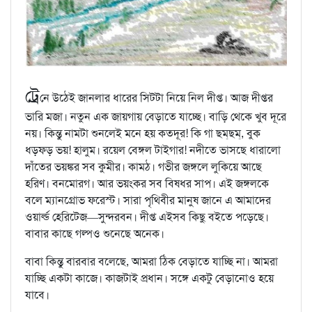
ট্রে
নে উঠেই জানলার ধারের সিটটা নিয়ে নিল দীপ্ত। আজ দীপ্তর
ভারি মজা। নতুন এক জায়গায় বেড়াতে যাচ্ছে। বাড়ি থেকে খুব দূরে
নয়। কিন্তু নামটা শুনলেই মনে হয় কতদূর! কি গা ছম্‌ছম্‌, বুক
ধড়ফড় ভয়! হালুম। রয়েল বেঙ্গল টাইগার! নদীতে ভাসছে ধারালো
দাঁতের ভয়ঙ্কর সব কুমীর। কামঠ। গভীর জঙ্গলে লুকিয়ে আছে
হরিণ। বনমোরগ। আর ভয়ংকর সব বিষধর সাপ। এই জঙ্গলকে
বলে ম্যানগ্রোভ ফরেস্ট। সারা পৃথিবীর মানুষ জানে এ আমাদের
ওয়ার্ল্ড হেরিটেজ—সুন্দরবন। দীপ্ত এইসব কিছু বইতে পড়েছে।
বাবার কাছে গল্পও শুনেছে অনেক।
বাবা কিন্তু বারবার বলেছে, আমরা ঠিক বেড়াতে যাচ্ছি না। আমরা
যাচ্ছি একটা কাজে। কাজটাই প্রধান। সঙ্গে একটু বেড়ানোও হয়ে
যাবে।