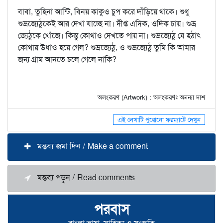
বাবা, তুহিনা আন্টি, বিনয় কাকুও চুপ করে দাঁড়িয়ে থাকে। শুধু
শুভ্রজ্যেঠুকেই আর দেখা যাচ্ছে না। দীপ্ত এদিক, ওদিক চায়। শুভ্র
জ্যেঠুকে খোঁজে। কিন্তু কোথাও দেখতে পায় না। শুভ্রজ্যেঠু যে হঠাৎ
কোথায় উধাও হয়ে গেল? শুভ্রজ্যেঠু, ও শুভ্রজ্যেঠু তুমি কি আমার
জন্য গ্রাম আনতে চলে গেলে নাকি?
অলংকরণ (Artwork) : অলংকরণঃ অনন্যা দাশ
এই লেখাটি পুরোনো ফরম্যাটে দেখুন
মন্তব্য জমা দিন / Make a comment
মন্তব্য পড়ুন / Read comments
পরবাস