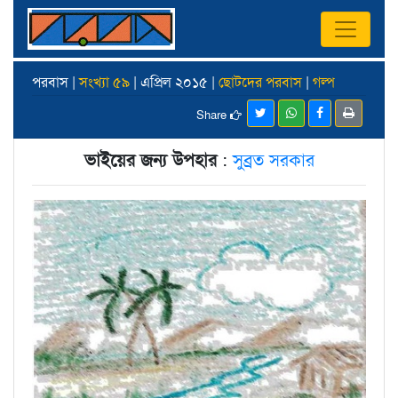
পরবাস |
সংখ্যা ৫৯
| এপ্রিল ২০১৫ |
ছোটদের পরবাস
|
গল্প
Share
ভাইয়ের জন্য উপহার
:
সুব্রত সরকার