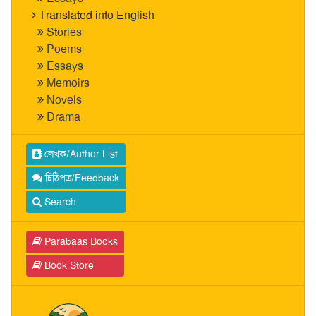
Translated into English
Stories
Poems
Essays
Memoirs
Novels
Drama
লেখক/Author List
চিঠিপত্র/Feedback
Search
Parabaas Books
Book Store