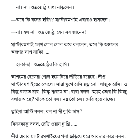
—না। না। শুভ্রজ্যেঠু মাথা নাড়লেন।
—তবে কি বনের হরিণ? মাস্টারমশাই এবারও হাসছেন।
—না। হল না। শুভ্র জ্যেঠু, যেন সব জানেন!
মাস্টারমশাই চোখ গোল গোল করে বললেন, তবে কি জঙ্গলের
অজগর সাপ নাকি! .....
—হা-হা-হা। শুভ্রজ্যেঠুর কি হাসি।
আশ্রমের ছেলেরা গোল হয়ে ঘিরে দাঁড়িয়ে রয়েছে। দীপ্ত
মাস্টারমশাইয়ের কোলে। সারা মুখে হাসি ছড়ানো। লাজুক হাসি। ও
কিছু বলতে চায়। কিন্তু পারছে না। বাবা বলল, অ্যাই তোর কি কিচ্ছু
বলার আছে? থাকে তো বল। নয় তো চল। দেরি হয়ে যাচ্ছে।
তুহিনা আন্টি বলল, বল না দীপু কি চাস?
বিনয়কাকু বলল, রেডি ওয়ান টু থ্রি .....
দীপ্ত এবার মাস্টারমশাইয়ের গলা জড়িয়ে ধরে আবদার করে বলল,