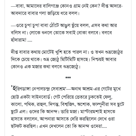
—বাবা, আমাদের বালিগঞ্জে কোনও গ্রাম নেই কেন? দীপ্ত আদরে-
আবদারে বাবার গলা জড়িয়ে ধরে বলল।
—ওরে চুপ! চুপ! বাবা ঠোঁটে আঙুল ছুঁয়ে বলল, এসব কথা আর
বলিস না। লোকে শুনলে তোকে সবাই বোকা বলবে। বলবে
হাঁদারাম! ....
দীপ্ত বাবার কথায় মোটেই খুশি হতে পারল না। ও তখন শুভ্রজ্যেঠুর
দিকে চেয়ে থাকে। শুভ্র জ্যেঠু মিটিমিটি হাসছে। নিশ্চয়ই আবার
কোনও এক মজার কথা বলবে শুভ্রজ্যেঠু।
***
'হ
রিণডাঙ্গা নেপালচন্দ্র সেবাশ্রম'—অনাথ আশ্রম-এর গেটের মুখে
ছোট্ট একটা সাইনবোর্ড। গেট পেরিয়ে ভেতরে ঢুকতেই ফেলু,
কালো, পথিক, রাহুল, দিগন্ত, বিশ্বজিৎ, অশোক, ফাল্গুনীরা সব ছুটে
ছুটে এল। ওদের কি আনন্দ। ভারি মজা। মাস্টারমশাই হাসতে
হাসতে বললেন, আপনারা আসতে দেরি করছিলেন দেখে ওরা
ছটফট করছিল। এখন দেখলেন তো কি আনন্দ ওদের!....