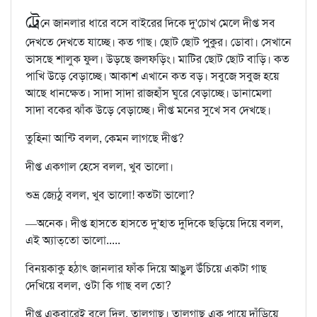
ট্রে
নে জানলার ধারে বসে বাইরের দিকে দু'চোখ মেলে দীপ্ত সব
দেখতে দেখতে যাচ্ছে। কত গাছ। ছোট ছোট পুকুর। ডোবা। সেখানে
ভাসছে শালুক ফুল। উড়ছে জলফড়িং। মাটির ছোট ছোট বাড়ি। কত
পাখি উড়ে বেড়াচ্ছে। আকাশ এখানে কত বড়। সবুজে সবুজ হয়ে
আছে ধানক্ষেত। সাদা সাদা রাজহাঁস ঘুরে বেড়াচ্ছে। ডানামেলা
সাদা বকের ঝাঁক উড়ে বেড়াচ্ছে। দীপ্ত মনের সুখে সব দেখছে।
তুহিনা আন্টি বলল, কেমন লাগছে দীপ্ত?
দীপ্ত একগাল হেসে বলল, খুব ভালো।
শুভ্র জ্যেঠু বলল, খুব ভালো! কতটা ভালো?
—অনেক। দীপ্ত হাসতে হাসতে দু'হাত দুদিকে ছড়িয়ে দিয়ে বলল,
এই অ্যাত্‌তো ভালো.....
বিনয়কাকু হঠাৎ জানলার ফাঁক দিয়ে আঙুল উঁচিয়ে একটা গাছ
দেখিয়ে বলল, ওটা কি গাছ বল তো?
দীপ্ত একবারেই বলে দিল, তালগাছ। তালগাছ এক পায়ে দাঁড়িয়ে