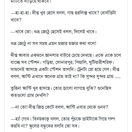
মাটিতে দাঁড়িয়ে থাকবে।
—হা-হা-হা। দীপ্ত খুব হেসে বলল, গাছ হরলিক্স খাবে? বোর্নভিটা
খাবে?
—খাবে তো। শুভ্র জ্যেঠু হেসেই বলল, দিলেই খাবে।
শুভ্র জ্যেঠু না সব সময় এমন মজার মজার কথা বলে!
দীপ্ত আবার একমনে জানলার বাইরে চেয়ে দেখছে। একে একে চলে
যাচ্ছে সব স্টেশন। গড়িয়া, সোনারপুর, পিয়ালি, ঘুটিয়ারীশরিফ।
সামনেই আসছে একটা স্টেশন তালদি। ট্রেনটা স্লো হয়ে গেল। দীপ্ত
বলল, আন্টি এখানে অনেক গ্রাম তাই না? কি সুন্দর সুন্দর গ্রাম .....
তুহিনা আন্টি খুব হাসছে। তোর ভালো লাগছে বুঝি? গুনেছিস
কতগুলো গ্রাম দেখলি?
—না তো! দীপ্ত জিভ কেটে বলল, আন্টি এবার থেকে গুনব?
—হ্যাঁ গোন। বিনয়কাকু বলল, তোর পুঁচকে ভাইটাকে গিয়ে গল্প
করবি না? স্কুলের বন্ধুদের বলবি তো সব।