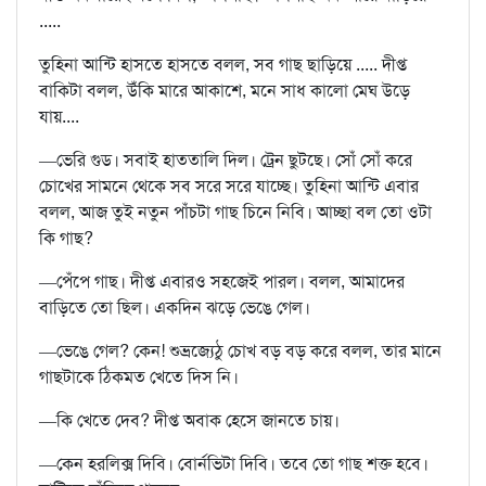
.....
তুহিনা আন্টি হাসতে হাসতে বলল, সব গাছ ছাড়িয়ে ..... দীপ্ত
বাকিটা বলল, উঁকি মারে আকাশে, মনে সাধ কালো মেঘ উড়ে
যায়....
—ভেরি গুড। সবাই হাততালি দিল। ট্রেন ছুটছে। সোঁ সোঁ করে
চোখের সামনে থেকে সব সরে সরে যাচ্ছে। তুহিনা আন্টি এবার
বলল, আজ তুই নতুন পাঁচটা গাছ চিনে নিবি। আচ্ছা বল তো ওটা
কি গাছ?
—পেঁপে গাছ। দীপ্ত এবারও সহজেই পারল। বলল, আমাদের
বাড়িতে তো ছিল। একদিন ঝড়ে ভেঙে গেল।
—ভেঙে গেল? কেন! শুভ্রজ্যেঠু চোখ বড় বড় করে বলল, তার মানে
গাছটাকে ঠিকমত খেতে দিস নি।
—কি খেতে দেব? দীপ্ত অবাক হেসে জানতে চায়।
—কেন হরলিক্স দিবি। বোর্নভিটা দিবি। তবে তো গাছ শক্ত হবে।