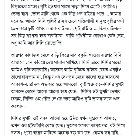
বিদ্যুতের মতো। বৃষ্টি হওয়ার সাথে পাল্লা দিয়ে ছোটে। আমিও।
ভেজা ঘাস, ভেজা মাটি থেকে এক তীব্র গন্ধ ছড়িয়ে পড়ে ... আমার
মনে হয় আমার দিদি পৃথিবীর সব চেয়ে শক্তিশালী মানুষ; বৃষ্টির পর্দা
ভেদ করে ছুটি আমরা। এক রাউন্ড ... দুই রাউন্ড ... তিন রাউন্ড--
সব কিছু ঝাপসা হয়ে চারদিকে। বাকি পৃথিবীতে কোথাও কেউ নেই,
শুধু আমি আর দিদি দৌড়োচ্ছি।
তারপর কাদাজল মেখে বাড়ি ফিরে মার বকুনি খাওয়া এরপর দিদি
আমাকে স্নান করিয়ে দেয় সাবান মাখিয়ে। দিদি ভাবে দিদির মতো
আমিও বৃষ্টি ভালবাসি। আসলে আমি বৃষ্টিতে বাইরে যেতে একটুও
ভালোবাসতাম না, কিন্তু যখন দেখতুম মেঘে কালো হয়ে আসতো
আকাশ--চারদিক অন্ধকার হয়ে আসতো, বৃষ্টি শুরু হত--দিদির মুখটা
আনন্দে কেমন আলো আলো হয়ে যেত... দিদির ওই মুখটা দেখার
জন্যই, দিদির ওই দৌড় দেখার জন্য আমিও বৃষ্টি ভালবাসতে শুরু
করলাম।
দিদির মুখটা ওই রকম আলো হয়ে উঠত যখন সুপ্রকাশ আসত,
তখন ওর ছটফটানি বেড়ে যেত। দুজনে অনেক কাগজপত্র, বই নিয়ে
বসত। পুরো ঘরের মাটিতে অনেক বড় কাগজে। কেমন সব ছবি...