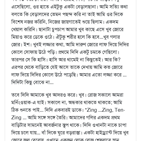
এসেছিলো, ওর হাতে এইটুকু একটা বেড়ালছানা। আমি সত্যি কথা
বলতে কি বেড়ালদের তেমন পছন্দ করি না তাই আমি ওর দিকে
বিশেষ নজর করিনি, নিজের জায়গাতেই শুয়ে ছিলাম। একদম
খেয়াল করিনি। ছানাটা চুপচাপ আমার খুব কাছে এসে খুব জোরে
মিয়াও করে ডেকে ওঠে। ঐটুকু শরীর হলে কি হবে...খুব গলার
জোর। ইশ। খুবই লজ্জার কথা, আমি দারুণ জোরে লাফ দিয়ে দিদির
কোলে সোফায় উঠে পড়ি। প্রথমে দিদি একটু চমকে গেছিলো।
তারপর সে কি হাসি। হাসি আর থামেই না কিছুতেই। আর কি?
এরপর থেকে বাড়িতে যেই আসে তাকে দেখায় আমি কত জোরে
লাফ দিয়ে দিদির কোলে উঠে পড়েছি। আমার এতো লজ্জা করে ...
দিদিটা কিছু বোঝে না...
তবে দিদি আমাকে খুব আদরও করে। খুব। রোজ সকালে আমরা
মর্নিংওয়াক-এ যাই। সকালে না, অন্ধকার থাকতে থাকতে; আমি
ঠিক শুনতে পাই... দিদি একবারই ডাকে। "Zing ...Zing, Ten-
Zing ... আমি সঙ্গে সঙ্গে তৈরি। আমাদের গলির একদম প্রথম
বাড়িটার সামনেই আবর্জনার স্তূপ থাকে। দিদি ওখানটা নাকে চাপা
দিয়ে চলে যায়... বাঁ দিকে ঘুরে বড়রাস্তা। একটা হাইড্র্যান্ট দিয়ে খুব
জোরে জল বেরোয়, ওখানে একজন লোক রোজ শেষরাত্রে স্নান