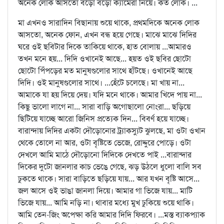
অনেক লোক আসতো বড়ো বড়ো ক্যামেরা নিয়ে। কত লোক। ...
মা এখনও সারাদিন বিছানায় শুয়ে থাকে, প্রথমদিকে অনেক লোক
আসতো, অনেক ফোন, এখন বন্ধ হয়ে গেছে। মাঝে মাঝে দিদির
ঘরে ওই ছবিটার দিকে তাকিয়ে থাকে, হাত বোলায় ...আমারও
তখন মনে হয়... দিদি ওখানেই আছে... হয়ত ওই ছবির ছোটো
ছোটো পিঁপড়ের মত মানুষগুলোর সাথে হাঁটছে। ওখানেই আছে
দিদি। ওই মানুষগুলোর সাথে। ...হেঁটে চলেছে। মা খায় না...
আমাকে যা হয় দিয়ে দেয়। যদি মনে থাকে। আমার খিদে পায় না...
কিছু ভালো লাগে না... সারা বাড়ি অগোছালো নোংরা... ছড়িয়ে
ছিটিয়ে যাচ্ছে আরো জিনিস প্রত্যেক দিন... বিবর্ণ হয়ে যাচ্ছে।
বারান্দায় দিদির একটা দৌড়োনোর ট্র্যাকস্যুট ঝুলছে, মা ওটা ওখান
থেকে তোলে না আর, ওটা বৃষ্টিতে ভেজে, রোদ্দুরে পোড়ে। ওটা
দেখলে আমি মাঠে দৌড়োনো দিদিকে দেখতে পাই ...বারান্দার
দিকের দুটো জানলার কাচ ভেঙে গেছে, ঝড় উঠলে ধুলো বালি সব
ঢুকতে থাকে। সারা বাড়িতে ছড়িয়ে যায়... আর যখন বৃষ্টি আসে...
জল আসে ওই ভাঙা জানলা দিয়ে। আমার গা ভিজে যায়... মাটি
ভিজে যায়... আমি নড়ি না। থাবার মধ্যে মুখ ঢুকিয়ে শুয়ে থাকি।
আমি তেন-জিং অপেক্ষা করি আমার দিদি ফিরবে। ...মস্ত ব্যাকপ্যাক