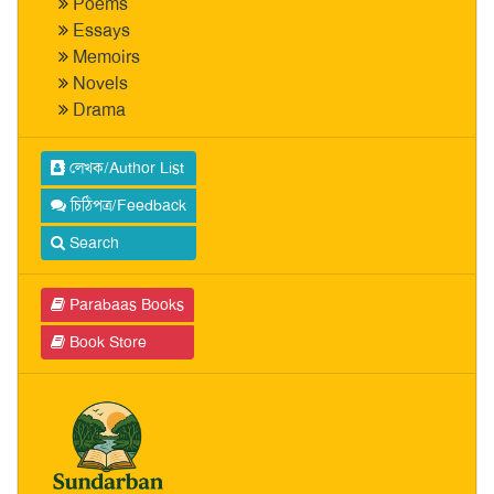
Poems
Essays
Memoirs
Novels
Drama
লেখক/Author List
চিঠিপত্র/Feedback
Search
Parabaas Books
Book Store