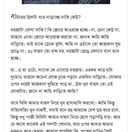
বা
ইরের গ্রিলটা ধরে নাড়াচ্ছে নাকি কেউ?
দরজাটা খোলা নাকি? কি জোরে আওয়াজ হচ্ছে। না, চেনা কেউ না,
তাহলে এতো জোরে আওয়াজ করতো না, জানত আমি আছি
বাড়িতে। যাই মাকে ডেকে তুলি, আমি না ওঠালে তো আজকাল ঘুম
ভাঙে না। ওঃ সাহস তো মন্দ নয়, দরজাটা ভেঙে ফেলবে বলে মনে
হচ্ছে।
মা...ও মা ওঠো, দ্যাখো কে এসেছে দরজায়। এরকম করে যদি
ঘুমোও তাহলে অচেনা লোক ঢুকে পড়বে একদিন বাড়িতে। সোফার
ওপর শুয়েই আজকাল ঘুমিয়ে পড়ে মা...উফ খুব সাহস তো এই
লোকটার। জানে না আমি বাড়িতে আছি?
তবে দিদি আমার সাহস নিয়ে খুব হাসাহাসি করতো। আমি কিন্তু
সত্যিসত্যি খুব সাহসী, সবাই মনে হয় আমাকে বেশ ভয় করে চলে,
কিন্তু শুধু পাজী দিদিটা আমার সাহস নিয়ে হেসে গড়াগড়ি যায়। আর
যে আসে তাকেই এই গল্পটা শোনায়, তার ওপর আবার আমার
নকলও করে দেখায়। আসলে হয়েছিল কি, পাশের বাড়ির পিন্টু