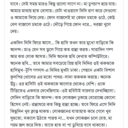
যাবে। সেই সময় মারও কিছু ভালো লাগে না। মা চুপচাপ হয়ে যায়।
আমার মাথায় হাত বোলায়। যেটা খাওয়ালে দিদি রাগ করে সেগুলো
ও আমাকে দিয়ে দেয়। ফোন বাজলেই মা কেমন চমকে ওঠে, কেউ
বেল বাজালে চমকে ওঠে। দৌড়ে গিয়ে ফোন ধরে... দরজা খুলে
দেয়।
একদিন দিদি ফিরে আসে... কি হাসি তখন তার মুখে! বাড়িতে কি
আনন্দ। মাও যেন সব ভুলে গিয়ে কত রান্না করত। সারাদিন গল্প
আর কত লোক আসত। দিদি অনেক ছবি দেখাত কম্পিউটারে।
অনেক ছবি... তবে আমার সবচেয়ে প্রিয় ছবি দিদির ওই ঝকঝকে
হাসিমুখ--টুপি গগল্‌স-এ দিদির মুখটা ঢাকা। পেছনে একটা বিশাল
কুলপির খোলের এর মতো পাথর--সাদা ঝকঝক করছে। অনেক
উঁচু। ওর হাসিটা ওই ঝকঝকে আলোর থেকেও বেশি। ওকে
টিভিতেও একবার দেখেছিলাম--ওই ছবিটাই বারবার দেখাচ্ছিলো।
সেদিন বাড়িতে কি আনন্দ। কত লোকজন ঢুকছে বেরোচ্ছে কোনো
হিসেব নেই। রান্নাঘরে কত কিছু রান্না হচ্ছে। তবে ফিরে এসে দিদি
কিছুদিন খুব ক্লান্ত থাকত। লোকজনের যাতায়াত কমে গেলে খুব
ঘুমতো, সকালে উঠতে পারত না... যখন লোকজন চলে যেত, মা
গরম জল করে দিত। তাতে হাত বা পা ডুবিয়ে বসে থাকতো।