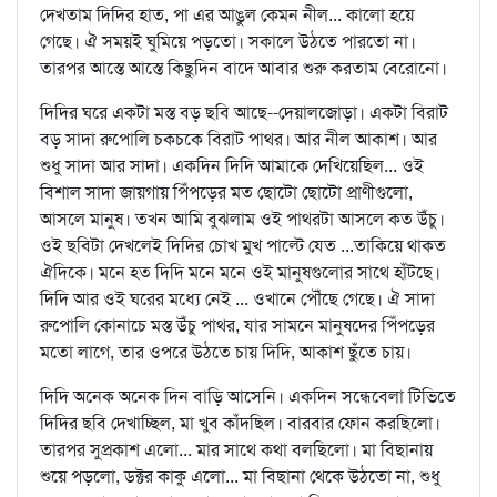
দেখতাম দিদির হাত, পা এর আঙুল কেমন নীল... কালো হয়ে
গেছে। ঐ সময়ই ঘুমিয়ে পড়তো। সকালে উঠতে পারতো না।
তারপর আস্তে আস্তে কিছুদিন বাদে আবার শুরু করতাম বেরোনো।
দিদির ঘরে একটা মস্ত বড় ছবি আছে--দেয়ালজোড়া। একটা বিরাট
বড় সাদা রুপোলি চকচকে বিরাট পাথর। আর নীল আকাশ। আর
শুধু সাদা আর সাদা। একদিন দিদি আমাকে দেখিয়েছিল... ওই
বিশাল সাদা জায়গায় পিঁপড়ের মত ছোটো ছোটো প্রাণীগুলো,
আসলে মানুষ। তখন আমি বুঝলাম ওই পাথরটা আসলে কত উঁচু।
ওই ছবিটা দেখলেই দিদির চোখ মুখ পাল্টে যেত ...তাকিয়ে থাকত
ঐদিকে। মনে হত দিদি মনে মনে ওই মানুষগুলোর সাথে হাঁটছে।
দিদি আর ওই ঘরের মধ্যে নেই ... ওখানে পৌঁছে গেছে। ঐ সাদা
রুপোলি কোনাচে মস্ত উঁচু পাথর, যার সামনে মানুষদের পিঁপড়ের
মতো লাগে, তার ওপরে উঠতে চায় দিদি, আকাশ ছুঁতে চায়।
দিদি অনেক অনেক দিন বাড়ি আসেনি। একদিন সন্ধেবেলা টিভিতে
দিদির ছবি দেখাচ্ছিল, মা খুব কাঁদছিল। বারবার ফোন করছিলো।
তারপর সুপ্রকাশ এলো... মার সাথে কথা বলছিলো। মা বিছানায়
শুয়ে পড়লো, ডক্টর কাকু এলো... মা বিছানা থেকে উঠতো না, শুধু