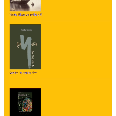
বিশ্বের ইতিহাসে হুগলি নদী
বেদখল ও অন্যান্য গল্প