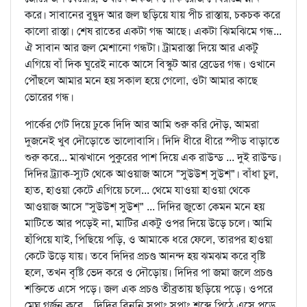
করে। সাবানের বুদ্বুদ আর জল ছড়িয়ে যায় পীচ রাস্তায়, চকচক করে
কালো রাস্তা। শেষ রাতের একটা গন্ধ আছে। একটা ঝিমঝিমে গন্ধ...
ঐ সাবান আর জল মেশানো গন্ধটা। ট্রামরাস্তা দিয়ে আর একটু
এগিয়ে বাঁ দিক ঘুরেই নাকে আসে বিস্কুট আর ব্রেডের গন্ধ। ওখানে
পৌঁছলে আমার মনে হয় সকাল হয়ে গেলো, ওটা আমার কাছে
ভোরের গন্ধ।
পার্কের গেট দিয়ে ঢুকে দিদি আর আমি শুরু করি দৌড়, আমরা
দুজনেই খুব দৌড়োতে ভালোবাসি। দিদি ধীরে ধীরে স্পীড বাড়াতে
শুরু করে... মাঝখানে পুকুরের পাশ দিয়ে এক রাউন্ড ... দুই রাউন্ড।
দিদির ট্র্যাক-স্যুট থেকে আওয়াজ আসে "সুউউশ্‌ সুউশ্‌"। বাঁধা চুল,
হাত, হাওয়া কেটে এগিয়ে চলে... থেমে যাওয়া হাওয়া থেকে
আওয়াজ আসে "সুউউশ্‌ সুউশ্‌" ... দিদির জুতো কেমন মনে হয়
মাটিতে আর পড়েই না, মাটির একটু ওপর দিয়ে উড়ে চলে। আমি
হাঁপিয়ে যাই, পিছিয়ে পড়ি, ও আমাকে ধরে ফেলে, তারপর হাওয়া
কেটে উড়ে যায়। তবে দিদির প্রচণ্ড আনন্দ হয় ঝমঝম করে বৃষ্টি
হলে, তখন বৃষ্টি ভেদ করে ও দৌড়োয়। দিদির পা জমা জলে প্রচণ্ড
শক্তিতে এসে পড়ে। জল এক প্রচণ্ড তীব্রতায় ছড়িয়ে পড়ে। ওপরে
মেঘ গর্জন করে... দিদির বিনুনি সপাং সপাং শব্দে পিঠে এসে পড়ে