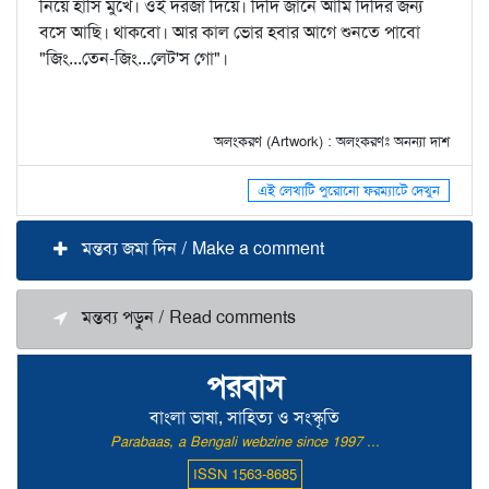
নিয়ে হাসি মুখে। ওই দরজা দিয়ে। দিদি জানে আমি দিদির জন্য
বসে আছি। থাকবো। আর কাল ভোর হবার আগে শুনতে পাবো
"জিং...তেন-জিং...লেট'স গো"।
অলংকরণ (Artwork) : অলংকরণঃ অনন্যা দাশ
এই লেখাটি পুরোনো ফরম্যাটে দেখুন
মন্তব্য জমা দিন / Make a comment
মন্তব্য পড়ুন / Read comments
পরবাস
বাংলা ভাষা, সাহিত্য ও সংস্কৃতি
Parabaas, a Bengali webzine since 1997 ...
ISSN 1563-8685