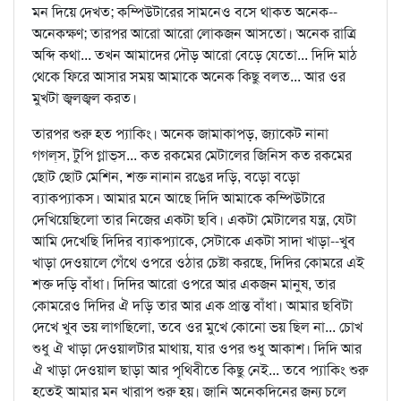
মন দিয়ে দেখত; কম্পিউটারের সামনেও বসে থাকত অনেক--
অনেকক্ষণ; তারপর আরো আরো লোকজন আসতো। অনেক রাত্রি
অব্দি কথা... তখন আমাদের দৌড় আরো বেড়ে যেতো... দিদি মাঠ
থেকে ফিরে আসার সময় আমাকে অনেক কিছু বলত... আর ওর
মুখটা জ্বলজ্বল করত।
তারপর শুরু হত প্যাকিং। অনেক জামাকাপড়, জ্যাকেট নানা
গগল্‌স, টুপি গ্লাভ্‌স... কত রকমের মেটালের জিনিস কত রকমের
ছোট ছোট মেশিন, শক্ত নানান রঙের দড়ি, বড়ো বড়ো
ব্যাকপ্যাকস। আমার মনে আছে দিদি আমাকে কম্পিউটারে
দেখিয়েছিলো তার নিজের একটা ছবি। একটা মেটালের যন্ত্র, যেটা
আমি দেখেছি দিদির ব্যাকপ্যাকে, সেটাকে একটা সাদা খাড়া--খুব
খাড়া দেওয়ালে গেঁথে ওপরে ওঠার চেষ্টা করছে, দিদির কোমরে এই
শক্ত দড়ি বাঁধা। দিদির আরো ওপরে আর একজন মানুষ, তার
কোমরেও দিদির ঐ দড়ি তার আর এক প্রান্ত বাঁধা। আমার ছবিটা
দেখে খুব ভয় লাগছিলো, তবে ওর মুখে কোনো ভয় ছিল না... চোখ
শুধু ঐ খাড়া দেওয়ালটার মাথায়, যার ওপর শুধু আকাশ। দিদি আর
ঐ খাড়া দেওয়াল ছাড়া আর পৃথিবীতে কিছু নেই... তবে প্যাকিং শুরু
হতেই আমার মন খারাপ শুরু হয়। জানি অনেকদিনের জন্য চলে