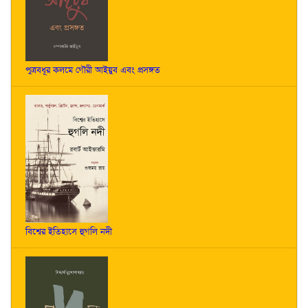
পুত্রবধূর কলমে গৌরী আইয়ুব এবং প্রসঙ্গত
বিশ্বের ইতিহাসে হুগলি নদী