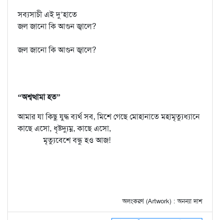
সব্যসাচী এই দু’হাতে
জল জানো কি আগুন জ্বালে?
জল জানো কি আগুন জ্বালে?
“অশ্বত্থামা হত”
আমার যা কিছু যুদ্ধ ব্যর্থ সব, মিশে গেছে মোহানাতে মহামৃত্যুধ্যানে
কাছে এসো, ধৃষ্টদ্যুম্ন, কাছে এসো,
মৃত্যুবেশে বন্ধু হও আজ!
অলংকরণ (Artwork) : অনন্যা দাশ