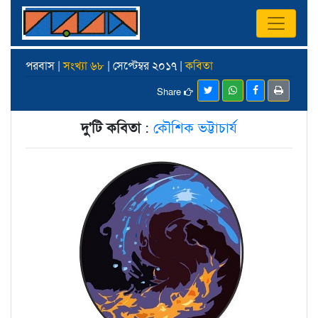
পরবাস |
সংখ্যা ৬৮
| সেপ্টেম্বর ২০১৭ |
কবিতা
Share
দু'টি কবিতা
:
কৌশিক ভট্টাচার্য