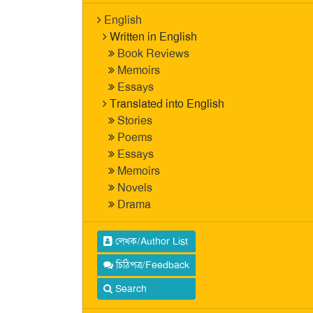
English
Written in English
Book Reviews
Memoirs
Essays
Translated into English
Stories
Poems
Essays
Memoirs
Novels
Drama
লেখক/Author List
চিঠিপত্র/Feedback
Search