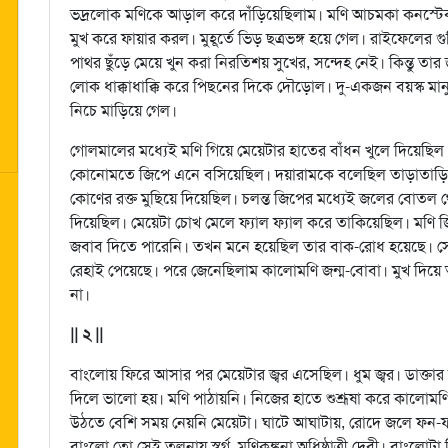
ভদ্রলোক মণিকে আড়াল করে দাঁড়িয়েছিলাম। মণি আচমকা কনস্টে
মুখ করে ফায়ার করল। মুহূর্তে ভিড় ছত্রভঙ্গ হয়ে গেল। রাইফেলের গ
পাথর ছুঁড়ে মেয়ে খুন করা নিরতিশয় সুখের, সন্দেহ নেই। কিন্তু তার
লোক ধাক্কাধাক্কি করে পিছনের দিকে দৌড়োল। দু-একজন বয়স্ক মানুষ
নিচে মাড়িয়ে গেল।
গোলমালের মধ্যেই মণি গিয়ে মেয়েটার হাতের বাঁধন খুলে দিয়েছিল
কোনোমতে জিপে এনে বসিয়েছিল। দয়ারামকে বলেছিল তাড়াতাড়ি জিপ 
কোণের রক্ত মুছিয়ে দিয়েছিল। চলন্ত জিপের মধ্যেই জলের বোতল 
দিয়েছিল। মেয়েটা চোখ মেলে ফ্যাল ফ্যাল করে তাকিয়েছিল। মণি 
জবাব দিতে পারেনি। তখন মনে হয়েছিল তার বাক-রোধ হয়েছে। সে বি
রেহাই পেয়েছে। পরে জেনেছিলাম কালোমণি জন্ম-বোবা। মুখ দিয়ে অ
না।
|| ২ ||
বাংলোয় ফিরে আসার পর মেয়েটার জ্বর এসেছিল। ধুম জ্বর। ডাক্তা
দিলে ভালো হয়। মণি পাঠায়নি। নিজের হাতে শুশ্রূষা করে কালোমণ
উঠতে বেশি সময় নেয়নি মেয়েটা। ঘাটে আঘাটায়, রোদে জলে ফন-
বাংলো তো সেই তুলনায় স্বর্গ, মণিকঙ্কনা অধিষ্ঠাত্রী দেবী। বাংলো