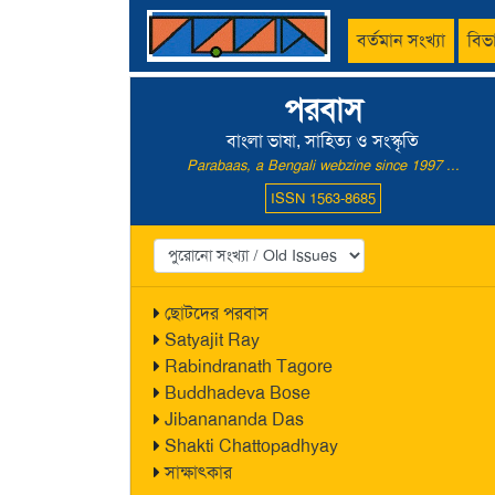
বর্তমান সংখ্যা
বিভ
পরবাস
বাংলা ভাষা, সাহিত্য ও সংস্কৃতি
Parabaas, a Bengali webzine since 1997 ...
ISSN 1563-8685
ছোটদের পরবাস
Satyajit Ray
Rabindranath Tagore
Buddhadeva Bose
Jibanananda Das
Shakti Chattopadhyay
সাক্ষাৎকার