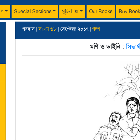
াগ
Special Sections
সূচি/List
Our Books
Buy Boo
পরবাস |
সংখ্যা ৬৮
| সেপ্টেম্বর ২০১৭ |
গল্প
মণি ও ডাইনি
:
সিদ্ধা