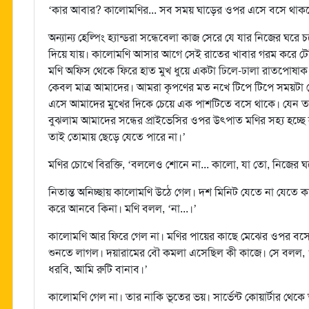
‘কার আবার? কালোমণির... সব সময় ঘাড়ের ওপর এসে বসে থাক
অন্যান্য হেল্পিং হ্যান্ডরা সন্ধেবেলা কাজ সেরে যে যার নিজের 
দিয়ে যায়। কালোমণি আসার আগে সেই রাতের খাবার গরম করে টে
মণি অফিস থেকে ফিরে হাত মুখ ধুয়ে একটা ঢিলে-ঢালা রাতপোষা
কেবল মাত্র আমাদের। আমরা কৃপণের মত নখে টিপে টিপে সময়টা 
এসে আমাদের মুখের দিকে চেয়ে এক পাশটিতে বসে থাকে। যেন তার সম
বুঝলাম আমাদের সন্ধের প্রাইভেসির ওপর উৎপাত মণির সহ্য হচ্ছে
তাই তোমায় ছেড়ে যেতে পারে না।’
মণির চোখে বিরক্তি, ‘বললেও শোনে না... কালো, যা তো, নিজের 
নিতান্ত অনিচ্ছায় কালোমণি উঠে গেল। দশ মিনিট যেতে না যেতে 
করে আনবে কিনা। মণি বলল, ‘না...।’
কালোমণি আর ফিরে গেল না। মণির পায়ের কাছে মেঝের ওপর বসে 
শুনতে লাগল। দয়ারামের বৌ কমলা এসেছিল কী কাজে। সে বলল, ‘
ধরবি, আমি রুটি বানাব।’
কালোমণি গেল না। তার নাকি ভূতের ভয়। সার্ভেন্ট কোয়ার্টার থেক