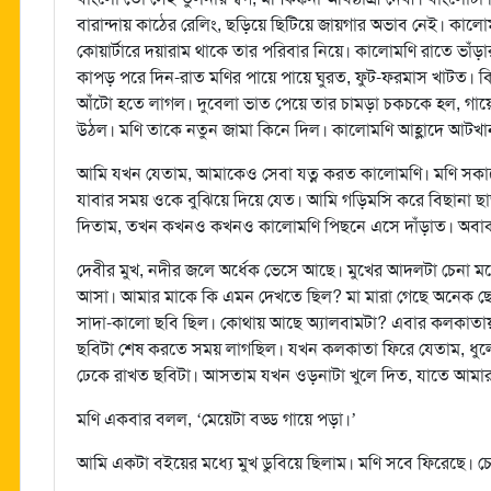
বারান্দায় কাঠের রেলিং, ছড়িয়ে ছিটিয়ে জায়গার অভাব নেই। কালো
কোয়ার্টারে দয়ারাম থাকে তার পরিবার নিয়ে। কালোমণি রাতে ভাঁড়
কাপড় পরে দিন-রাত মণির পায়ে পায়ে ঘুরত, ফুট-ফরমাস খাটত। ক
আঁটো হতে লাগল। দুবেলা ভাত পেয়ে তার চামড়া চকচকে হল, গায়ে গত্
উঠল। মণি তাকে নতুন জামা কিনে দিল। কালোমণি আহ্লাদে আটখা
আমি যখন যেতাম, আমাকেও সেবা যত্ন করত কালোমণি। মণি সকা
যাবার সময় ওকে বুঝিয়ে দিয়ে যেত। আমি গড়িমসি করে বিছানা ছ
দিতাম, তখন কখনও কখনও কালোমণি পিছনে এসে দাঁড়াত। অবাক
দেবীর মুখ, নদীর জলে অর্ধেক ভেসে আছে। মুখের আদলটা চেনা মনে
আসা। আমার মাকে কি এমন দেখতে ছিল? মা মারা গেছে অনেক ছো
সাদা-কালো ছবি ছিল। কোথায় আছে অ্যালবামটা? এবার কলকাতায়
ছবিটা শেষ করতে সময় লাগছিল। যখন কলকাতা ফিরে যেতাম, ধুলো
ঢেকে রাখত ছবিটা। আসতাম যখন ওড়নাটা খুলে দিত, যাতে আমার মন
মণি একবার বলল, ‘মেয়েটা বড্ড গায়ে পড়া।’
আমি একটা বইয়ের মধ্যে মুখ ডুবিয়ে ছিলাম। মণি সবে ফিরেছে। 