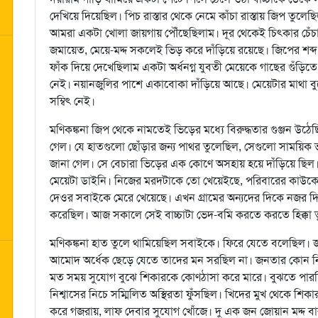
দেখিয়ে দিয়েছিল। পিচ রাস্তার থেকে নেমে কাঁচা রাস্তায় জিপ তুল
আমরা একটা খোলা জায়গায় পৌঁছেছিলাম। দূর থেকেই চিৎকার চেঁচ
জমায়েত, মেয়ে-মদ্দ সকলেই ভিড় করে দাঁড়িয়ে রয়েছে। জিপের শব্দ শু
ফাঁক দিয়ে দেখেছিলাম একটা অর্ধনগ্ন যুবতী মেয়েকে গাছের গুঁড়িত
নেই। নয়ানজুলির পাশে একাবোকা দাঁড়িয়ে আছে। মেয়েটার মাথা ব
সম্বিৎ নেই।
মণিকঙ্কনা জিপ থেকে নামতেই ভিড়ের মধ্যে বিরুদ্ধতার গুঞ্জন উঠ
গেল। যে হাতগুলো ছোঁড়ার জন্য পাথর তুলেছিল, সেগুলো সাময়িক ভা
জানা গেল। সে বেচারা ভিড়ের এক কোণে অসহায় হয়ে দাঁড়িয়ে ছিল
মেয়েটা ডাইনি। নিজের মরদটাকে তো খেয়েইছে, পরিবারের কাউকেই
দেওর সবাইকে মেরে খেয়েছে। এখন গ্রামের অন্যদের দিকে নজর দি
করেছিল। আজ সকালে সেই বাচ্চাটা ভেদ-বমি করতে করতে হিক্কা 
মণিকঙ্কনা হাত তুলে থামিয়েছিল সবাইকে। ফিরে যেতে বলেছিল। 
আমোদ অর্ধেক ছেড়ে যেতে তাদের মন সরছিল না। জনতার কোন নির্দ
মত সময় সুযোগ বুঝে শিকারকে কোণঠাসা করে মারে। বুঝতে পারছিল
নিশ্বাসের নিচে সম্মিলিত অস্থিরতা ফুঁসছিল। খিদের মুখ থেকে শিকা
করে গজরায়, লাফ দেবার সুযোগ খোঁজে। দু এক জন জোয়ান মদ্দ 