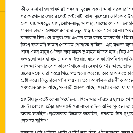
কী যেন নাম ছিল গ্রামটার? শহর ছাড়িয়েই একটা আধা-সরকারি শিল্প-
পর কারখানার লোহার গেটে পেটমোটা তালা ঝুলেছে। এদিকে বাউন্
দেখা যায় অযত্নের ঘাস, ঝোপ-ঝাড়, আগাছা, সাপের খোলস। লোহার
মাতাল-চাতাল নেশাখোররাও এ চত্বর মাড়ায় বলে মনে হয় না। অথ
যাতায়াত ছিল। যে মানুষগুলো এখানে কাজ করত তাদের কী গতি হয়ে
জিপে বসে মণি আমায় শোনাতে শোনাতে যাচ্ছিল। এই অঞ্চলে জ
পারে এমন মানুষ খোঁজার জন্য অন্তত দু মাইল হাঁটতে হবে। কিছু গ্রা
কতগুলো আখাম্বা হাই টেনসান টাওয়ার, ঝুলে থাকা ট্রান্সমিশন লাইন 
সাত আট ঘন্টার বেশি কারেন্ট থাকে না। হেলথ সেন্টার আছে, ডাক্ত
এদের মধ্যে যারা শহরে গিয়ে পড়াশুনো করেছে, তারাও আসতে চায়
চেষ্টা করে। কিন্তু হালে পানি পায় না। তবে আঞ্চলিক রাজনীতি আছ
পঞ্চায়েত প্রধান আছে, সরকারী প্রকল্প আছে। খাতায় কলমে যা যা
গ্রামটায় ঢুকতেই বোঝা গিয়েছিল... খিদে আর দারিদ্রের ছাপ লেগে আছ
একটা বোতাম-ছেঁড়া হাফপ্যান্ট পরা বাচ্চা এদিক ওদিক ঘুরছে। তা 
অবাক হয়েছিল। ড্রাইভারকে জিজ্ঞেস করেছিল, ‘দয়ারাম, দিন-দু
লেগেছে নাকি?’
দয়ারাম গাড়ি থামিয়ে একটা পেটে পিলে ঠেলে ওঠা বাচ্চাকে ডেকে সন্