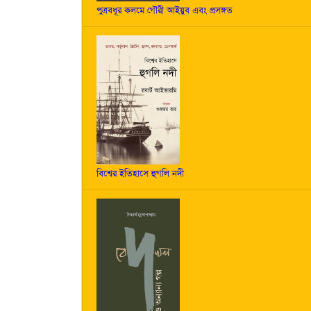
পুত্রবধূর কলমে গৌরী আইয়ুব এবং প্রসঙ্গত
বিশ্বের ইতিহাসে হুগলি নদী