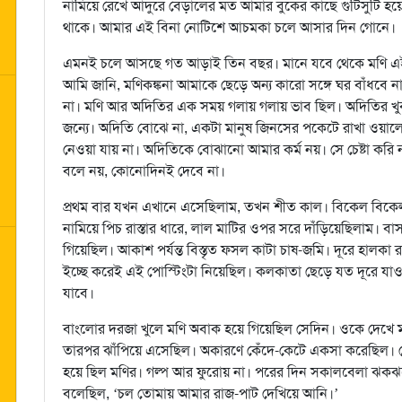
নামিয়ে রেখে আদুরে বেড়ালের মত আমার বুকের কাছে গুটিসুটি 
থাকে। আমার এই বিনা নোটিশে আচমকা চলে আসার দিন গোনে।
এমনই চলে আসছে গত আড়াই তিন বছর। মানে যবে থেকে মণি এই ম
আমি জানি, মণিকঙ্কনা আমাকে ছেড়ে অন্য কারো সঙ্গে ঘর বাঁধবে ন
না। মণি আর অদিতির এক সময় গলায় গলায় ভাব ছিল। অদিতির খ
জন্যে। অদিতি বোঝে না, একটা মানুষ জিনসের পকেটে রাখা ওয়ালে
নেওয়া যায় না। অদিতিকে বোঝানো আমার কর্ম নয়। সে চেষ্টা করি 
বলে নয়, কোনোদিনই দেবে না।
প্রথম বার যখন এখানে এসেছিলাম, তখন শীত কাল। বিকেল বিকেল 
নামিয়ে পিচ রাস্তার ধারে, লাল মাটির ওপর সরে দাঁড়িয়েছিলাম। ব
গিয়েছিল। আকাশ পর্যন্ত বিস্তৃত ফসল কাটা চাষ-জমি। দূরে হালকা 
ইচ্ছে করেই এই পোস্টিংটা নিয়েছিল। কলকাতা ছেড়ে যত দূরে যাও
যাবে।
বাংলোর দরজা খুলে মণি অবাক হয়ে গিয়েছিল সেদিন। ওকে দেখে ম
তারপর ঝাঁপিয়ে এসেছিল। অকারণে কেঁদে-কেটে একসা করেছিল। সে
হয়ে ছিল মণির। গল্প আর ফুরোয় না। পরের দিন সকালবেলা ঝকঝক
বলেছিল, ‘চল তোমায় আমার রাজ-পাট দেখিয়ে আনি।’