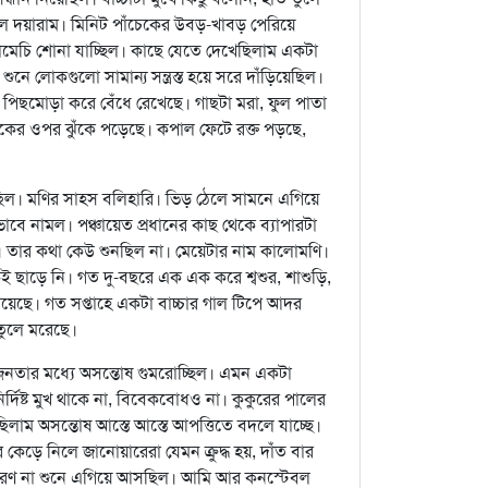
েছিল দয়ারাম। মিনিট পাঁচেকের উবড়-খাবড় পেরিয়ে
ামেচি শোনা যাচ্ছিল। কাছে যেতে দেখেছিলাম একটা
নে লোকগুলো সামান্য সন্ত্রস্ত হয়ে সরে দাঁড়িয়েছিল।
ে পিছমোড়া করে বেঁধে রেখেছে। গাছটা মরা, ফুল পাতা
ুকের ওপর ঝুঁকে পড়েছে। কপাল ফেটে রক্ত পড়ছে,
েছিল। মণির সাহস বলিহারি। ভিড় ঠেলে সামনে এগিয়ে
বে নামল। পঞ্চায়েত প্রধানের কাছ থেকে ব্যাপারটা
। তার কথা কেউ শুনছিল না। মেয়েটার নাম কালোমণি।
 ছাড়ে নি। গত দু-বছরে এক এক করে শ্বশুর, শাশুড়ি,
য়েছে। গত সপ্তাহে একটা বাচ্চার গাল টিপে আদর
তুলে মরেছে।
জনতার মধ্যে অসন্তোষ গুমরোচ্ছিল। এমন একটা
িষ্ট মুখ থাকে না, বিবেকবোধও না। কুকুরের পালের
াম অসন্তোষ আস্তে আস্তে আপত্তিতে বদলে যাচ্ছে।
র কেড়ে নিলে জানোয়ারেরা যেমন ক্রুদ্ধ হয়, দাঁত বার
বারণ না শুনে এগিয়ে আসছিল। আমি আর কনস্টেবল