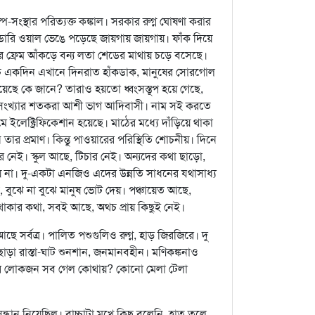
সংস্থার পরিত্যক্ত কঙ্কাল। সরকার রুগ্ন ঘোষণা করার
ডারি ওয়াল ভেঙে পড়েছে জায়গায় জায়গায়। ফাঁক দিয়ে
 ফ্রেম আঁকড়ে বন্য লতা শেডের মাথায় চড়ে বসেছে।
চ একদিন এখানে দিনরাত হাঁকডাক, মানুষের সোরগোল
ছে কে জানে? তারাও হয়তো ধ্বংসস্তূপ হয়ে গেছে,
নসংখ্যার শতকরা আশী ভাগ আদিবাসী। নাম সই করতে
মে ইলেক্ট্রিফিকেশান হয়েছে। মাঠের মধ্যে দাঁড়িয়ে থাকা
তার প্রমাণ। কিন্তু পাওয়ারের পরিস্থিতি শোচনীয়। দিনে
ার নেই। স্কুল আছে, টিচার নেই। অন্যদের কথা ছাড়ো,
 না। দু-একটা এনজিও এদের উন্নতি সাধনের যথাসাধ্য
ে, বুঝে না বুঝে মানুষ ভোট দেয়। পঞ্চায়েত আছে,
 থাকার কথা, সবই আছে, অথচ প্রায় কিছুই নেই।
ে সর্বত্র। পালিত পশুগুলিও রুগ্ন, হাড় জিরজিরে। দু
ছাড়া রাস্তা-ঘাট শুনশান, জনমানবহীন। মণিকঙ্কনাও
পুরে লোকজন সব গেল কোথায়? কোনো মেলা টেলা
ধান নিয়েছিল। বাচ্চাটা মুখে কিছু বলেনি, হাত তুলে