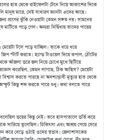
বলের হাত থেকে রাইফেলটা টেনে নিয়ে আকাশের দিকে
ুলি মানুষ মারে, সেই সাধারণ জ্ঞানটা এদের আছে।
 জন্য প্রাণের ঝুঁকি নেওয়াটা তেমন সঙ্গত নয়। সামনের
 মাটিতে পড়ে গেল। অন্যরা নির্দ্বিধায় তাদের পায়ের
। মেয়েটা টলে পড়ে যাচ্ছিল। তাকে ধরে ধরে
স্টার্ট করতে। হ্যান্ড টাওয়েল দিয়ে কপাল, ঠোঁটের
থেকে আঁজলা ভরে জল নিয়ে চোখে মুখে ছিটিয়ে
জিজ্ঞেস করেছিল, কেমন লাগছে, ঠিক আছিস? মেয়েটা
শ্বাস করতে পারছে না অবশ্যম্ভাবী মৃত্যুর হাত থেকে
স্ফুট কিছু শব্দ করতে পারে শুধু। কথা বলতে পারে
র বলেছিল ভয়ের কিছু নেই। তবে হাসপাতালে ভর্তি করে
িকে সারিয়ে তুলেছিল। চিকিৎসা এবং আশ্রয় পেয়ে সেরে
ফন করে বেড়ে ওঠাই ওদের স্বভাব। জেলাশাসকের
টা ব্রিটিশ আমলে তৈরি। মোজাইক করা মেঝে, উঁচু ছাত,