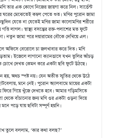
মণি তার এক কোণে নিজের জায়গা করে নিল। সার্ভেন্ট
ার ঘরের মেঝেতেই কম্বল পেতে শুত। মণির পুরোন জামা
িছুদিন যেতে না যেতেই মণির জামা কালোমণির শরীরে
তি লাগল। স্বাস্থ্য বসন্তের রক্ত-পলাশের মত ফুটে
না। নতুন জামা পরে দয়ারামের বৌকে দেখিয়ে এল।
লে অফিসে বেরোলে চা জলখাবার করে দিত। মণি
াড়তাম। ইজেলে লাগানো ক্যানভাসে যখন তুলির আঁচড়
 চোখে দেখত কেমন করে একটা ছবি ফুটে উঠছে।
 হয়, অথচ স্পষ্ট নয়। যেন অতীত স্মৃতির থেকে উঠে
টবেলায়, মনে নেই। পুরোন অ্যালবামে মায়ের একটা
 ফিরে গিয়ে খুঁজে দেখতে হবে। আমার গড়িমসিতে
 থেকে বাঁচানোর জন্য মণি ওর একটা ওড়না দিয়ে
ে পড়ে যায় ছবিটা সম্পূর্ণ হয়নি।
চোখ তুলে বললাম, ‘কার কথা বলছ?’