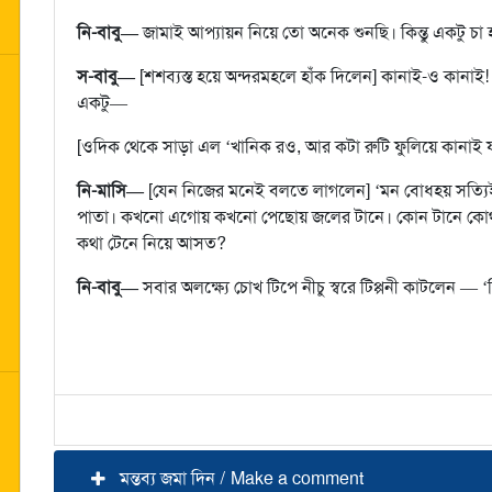
নি-বাবু—
জামাই আপ্যায়ন নিয়ে তো অনেক শুনছি। কিন্তু একটু চা
স-বাবু—
[শশব্যস্ত হয়ে অন্দরমহলে হাঁক দিলেন] কানাই-ও কানাই
একটু—
[ওদিক থেকে সাড়া এল ‘খানিক রও, আর কটা রুটি ফুলিয়ে কানাই যা
নি-মাসি—
[যেন নিজের মনেই বলতে লাগলেন] ‘মন বোধহয় সত্যি
পাতা। কখনো এগোয় কখনো পেছোয় জলের টানে। কোন টানে কোথায় 
কথা টেনে নিয়ে আসত?
নি-বাবু—
সবার অলক্ষ্যে চোখ টিপে নীচু স্বরে টিপ্পনী কাটলেন — ‘
মন্তব্য জমা দিন / Make a comment