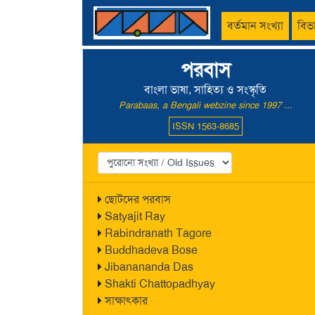
বর্তমান সংখ্যা
বিভ
পরবাস
বাংলা ভাষা, সাহিত্য ও সংস্কৃতি
Parabaas, a Bengali webzine since 1997 ...
ISSN 1563-8685
ছোটদের পরবাস
Satyajit Ray
Rabindranath Tagore
Buddhadeva Bose
Jibanananda Das
Shakti Chattopadhyay
সাক্ষাৎকার