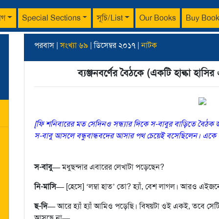
াগ
Special Sections
সূচি/List
Our Books
Buy Boo
পরবাস |
সংখ্যা ৬৯
| ডিসেম্বর ২০১৭ |
নাটক
ব্যঞ্জনবর্ণের বৈঠকে (একটি হাল্কা হাসির
[ফি শনিবারের মত সেদিনও সন্ধ্যার দিকে স-বাবুর বাড়িতে বৈঠ
স-বাবু আসলে বন্ধুবান্ধবদের আসার পথ চেয়েই বসেছিলেন। এক
স-বাবু—
মধুছন্দার এবারের লেখাটা পড়েছেন?
নি-মাসি—
[হেসে] ‘লম্বা হাত’ তো? হ্যাঁ, বেশ লাগল। আরও এইজন
ছ-দি—
আরে হ্যাঁ হ্যাঁ আমিও পড়েছি। বিষয়টা ওই একই, তবে সেটিং
আসছে না—