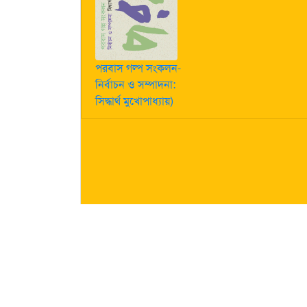
পরবাস গল্প সংকলন-
নির্বাচন ও সম্পাদনা:
সিদ্ধার্থ মুখোপাধ্যায়)
কীভাবে লেখা পাঠাবেন তা জানতে
এখানে ক্লিক করুন
| "পরবাস"-এ
নিজস্ব। তজ্জনিত কোন ক্ষয়ক্ষতির জন্য "পরবাস"-এর প্রকাশক 
About Us