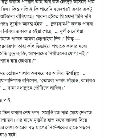
 যত্ন করতে পারেনি তাই তাঁর কত হেনস্থা! আসলে পাত্র
িল। কিন্ত সত্যিই কি পারেনি যজ্ঞেশ্বর? এবার একটু
ূতন আটচালা বাঁধিয়াছে। পাবনা হইতে ঘি ময়দা চিনি দধি
ণ্ড দুর্যোগ আরম্ভ হইল। ... দ্রব্যসামগ্রী কতক পাবনা
নিবিয়া একাকার হইয়া গেছে। ... দুর্গতি দেখিয়া
 খাইতে পারেন আমরা জোগাইয়া দিব।" কিন্তু —
রযাত্রগণ তাহা কাঁধ ডিঙাইয়া পশ্চাতে কাদার মধ্যে
তি ক্ষুদ্র ব্যক্তি, আপনাদের নির্যাতনের যোগ্য নই।"
অপরাধ যায় কোথায়।"'
ন সময় ভোজনশালায় অসময়ে বর আসিয়া উপস্থিত। ...
গোয়ালাদিগকে বলিলেন, "তোমরা পশ্চাৎ দাঁড়াও, কাহারও
.. ছানা যথাস্থানে পৌঁছিতে লাগিল।’
ে পাই।
তিন কন্যার শেষ গল্প ‘সমাপ্তি’তে পাত্র মেয়ে দেখতে
আপ্যায়ন। এর মাঝে মৃণ্ময়ীর হাত ফস্কে জানলা দিয়ে
নুষের লেখা আরেক বড় মাপের নির্দেশকের হাতে পড়লে
পনাও বটে।