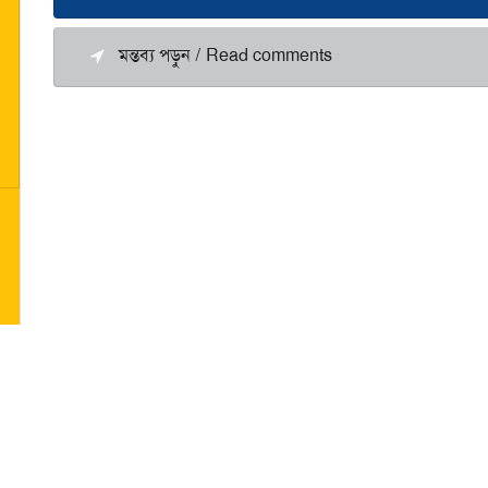
মন্তব্য পড়ুন / Read comments
 প্রকাশিত রচনার দায়িত্ব সংশ্লিষ্ট রচনাকারের/রচনাকারদের। "পরবাস"-এ বেরোনো কোনো লেখা
ও সম্পাদকরা দায়ী নন। | Email: parabaas@parabaas.com |
Sign up for Parabaas upd