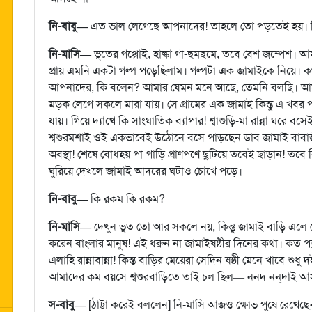
নি-বাবু—
এত ভাল লেগেছে আপনাদের! তাহলে তো পড়তেই হয়। কি 
নি-মাসি—
ভূতের গপ্পোই, হাল্কা গা-ছমছমে, তবে বেশ জম্পেশ।
প্রায় এমনি একটা গল্প পড়েছিলাম। গল্পটা এক জামাইকে নিয়ে।
আপনাদের, কি বলেন? আমার যেমন মনে আছে, তেমনি বলছি। আসল
মড়ক লেগে সকলে মারা যায়। সে গ্রামের এক জামাই কিন্তু এ খবর প
যায়। গিয়ে দ্যাখে কি সাংঘাতিক ব্যাপার! শ্বাশুড়ি-মা রান্না ঘরে ব
শ্বশুরমশাই ওই একভাবেই উঠোনে বসে পাড়ছেন ডাব জামাই বাবাজীব
অবস্থা! শেষে বোধহয় পা-গাড়ি প্রাণপণে ছুটিয়ে তবেই ছাড়ান! তবে
ঘুরিয়ে দেখলে জামাই আদরের ঘটাও চোখে পড়ে।
নি-বাবু—
কি রকম কি রকম?
নি-মাসি—
দেখুন ভূত তো আর সকলে নয়, কিন্তু জামাই বাড়ি এলে
করেন বাংলার মানুষ! এই ধরুন না জামাইষষ্ঠীর দিনের কথা। কত প্
এলাহি রান্নাবান্না! কিন্ত বাড়ির মেয়েরা সেদিন ষষ্ঠী মেনে খাবে শ
আমাদের কম বয়সে শ্বশুরবাড়িতে তাই চল ছিল— ননদ নন্‌দাই আসবেন;
স-বাবু—
[ঠাট্টা করেই বললেন] নি-মাসি আজও ক্ষোভ পুষে রেখেছ