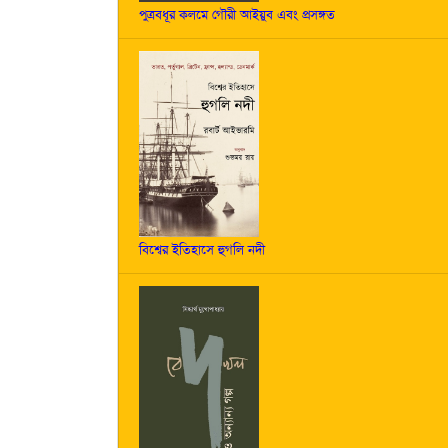
পুত্রবধূর কলমে গৌরী আইয়ুব এবং প্রসঙ্গত
বিশ্বের ইতিহাসে হুগলি নদী