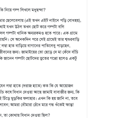
নিয়ে গল্প লিখলে মধুছন্দা?
 আমার ছেলেবেলায় (এই তখন এইট নাইনে পড়ি বোধহয়),
 কথাই যখন উঠল তখন ছোট করে গল্পটা বলি
 গল্পটা খানিক অন্যরকমও হতে পারে। এক গ্রামে
ায়নি। সে অনেকদিন পরে সেই গ্রামেই তার শ্বশুরবাড়ি
সেই লম্বা হাত বাড়িয়ে বাগানের পাতিলেবু পাড়ছেন,
নের জন্য। জামাইয়ের তো ছেড়ে দে মা কেঁদে বাঁচি
 কি জানেন গল্পটা ছোটদের ভূতের গপ্পো হলেও একটু
 যেন লম্বা হাতে (দরাজ হাতে) কত কি যে আয়োজন
যাঁচ কষে বিধান দেওয়া আছে জামাই বাবাজীর জন্য, কি
ুধু দই চিঁড়ে মুড়কির ফলাহার। এখন কি হয় জানি না, তবে
 আমরা বৌমারা রেঁধে মরে গন্ধ শুঁকেই ক্ষান্ত!
েন, তা কোথায় বিধান দেওয়া ছিল?