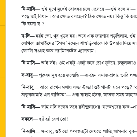
নি-মাসি—
ওই মুখে মুখেই বোধহয় চলে এসেছে —ওই বলে না— এ
পড়ে ওই বিধান। আর ক্ষোভ বলছেন? ঠিক ক্ষোভ নয়। কিন্তু কি জা
কি বলো ছ-?
ছ-দি—
হয়ই তো, খুব খুউব হয়। তবে এক জায়গায় পড়ছিলাম, ওই 
লেখিকা জামাইদের টিপস দিচ্ছেন শাশুড়ি-মাকে কি উপহার দিয়ে সার
ফোটো সংগ্রহ করে ল্যামিনেটেড এ্যালবাম।
নি মাসি—
তাই সই। ওই একটু একটু করে চোখ ফুটছে, চক্ষুলজ্জা
স-বাবু—
পুরুষমানুষ হয়ে জন্মেছি —এ-হেন সমাজ-প্রথায় ভারি লজ্
নি-বাবু—
আরে রাখেন মশায় লজ্জা-টজ্জা! ওই গানটা মনে পড়ে? ‘
ঠাকুরজামাই এল বাড়িতে’— প্রথা যাহাই হউক, অনেক সময় তাহাকে
নি-মাসি—
তাই যদি বলেন তবে রবীন্দ্রনাথের ‘যজ্ঞেশ্বরের যজ্ঞ
সকলে—
হ্যাঁ হ্যাঁ বেশ তো!
নি-মাসি—
স-বাবু, ওই তো গল্পগুচ্ছটা দেখতে পাচ্ছি আপনার বু