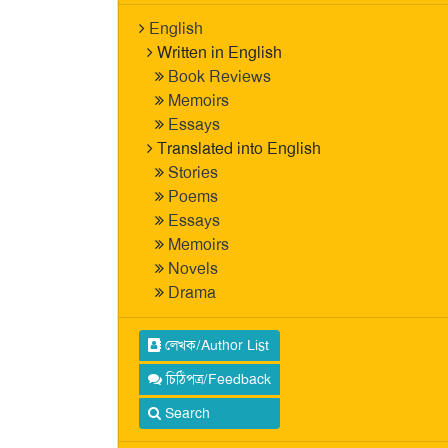
English
Written in English
Book Reviews
Memoirs
Essays
Translated into English
Stories
Poems
Essays
Memoirs
Novels
Drama
লেখক/Author List
চিঠিপত্র/Feedback
Search