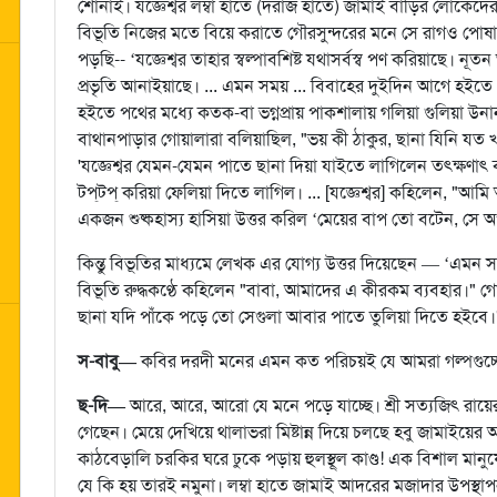
শোনাই। যজ্ঞেশ্বর লম্বা হাতে (দরাজ হাতে) জামাই বাড়ির লোকেদের
বিভূতি নিজের মতে বিয়ে করাতে গৌরসুন্দরের মনে সে রাগও পোষা ছ
পড়ছি-- ‘যজ্ঞেশ্বর তাহার স্বল্পাবশিষ্ট যথাসর্বস্ব পণ করিয়াছে। ন
প্রভৃতি আনাইয়াছে। ... এমন সময় ... বিবাহের দুইদিন আগে হইতে প্রচ
হইতে পথের মধ্যে কতক-বা ভগ্নপ্রায় পাকশালায় গলিয়া গুলিয়া উনান 
বাথানপাড়ার গোয়ালারা বলিয়াছিল, "ভয় কী ঠাকুর, ছানা যিনি যত
'যজ্ঞেশ্বর যেমন-যেমন পাতে ছানা দিয়া যাইতে লাগিলেন তৎক্ষণাৎ ব
টপ্‌টপ্‌ করিয়া ফেলিয়া দিতে লাগিল। ... [যজ্ঞেশ্বর] কহিলেন, "আমি অ
একজন শুষ্কহাস্য হাসিয়া উত্তর করিল ‘মেয়ের বাপ তো বটেন, সে 
কিন্তু বিভূতির মাধ্যমে লেখক এর যোগ্য উত্তর দিয়েছেন — ‘এম
বিভূতি রুদ্ধকণ্ঠে কহিলেন "বাবা, আমাদের এ কীরকম ব্যবহার।" 
ছানা যদি পাঁকে পড়ে তো সেগুলা আবার পাতে তুলিয়া দিতে হইবে।" .
স-বাবু—
কবির দরদী মনের এমন কত পরিচয়ই যে আমরা গল্পগুচ্ছ
ছ-দি—
আরে, আরে, আরো যে মনে পড়ে যাচ্ছে। শ্রী সত্যজিৎ রায়ের 
গেছেন। মেয়ে দেখিয়ে থালাভরা মিষ্টান্ন দিয়ে চলছে হবু জামাইয়ের 
কাঠবেড়ালি চরকির ঘরে ঢুকে পড়ায় হুলস্থূল কাণ্ড! এক বিশাল মা
যে কি হয় তারই নমুনা। লম্বা হাতে জামাই আদরের মজাদার উপস্থা