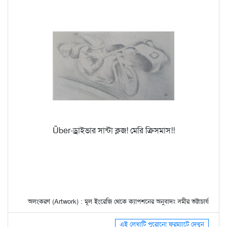
Über-ড্রাইভার সান্টা ক্লজ! মেরি ক্রিসমাস!!
অলংকরণ (Artwork) : মূল ইংরেজি থেকে ক্যাপশনের অনুবাদঃ সমীর ভট্টাচার্য
এই লেখাটি পুরোনো ফরম্যাটে দেখুন