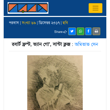
পরবাস |
সংখ্যা ৬৯
| ডিসেম্বর ২০১৭ |
ছবি
Share
রবার্ট ফ্রস্ট, ভ্যান গো', সান্টা ক্লজ
:
অমিতাভ সেন