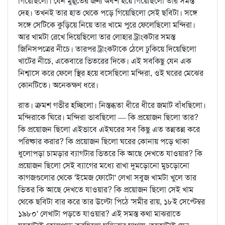
গিয়েছিলো। যেন মুহূর্তের জন্য অবশ হয়ে গিয়েছিলো তার সমস্ত
দেহ। তখনই তার হাত থেকে পড়ে গিয়েছিলো সেই ছবিটা। সঙ্গে
সঙ্গে সেটিকে কুড়িয়ে নিয়ে তার খামে পুরে ফেলেছিলো মন্দিরা।
আর খামটা রেখে দিয়েছিলো তার লোহার ট্রাংকটার সমস্ত
জিনিসপত্রের নীচে। তারপর ট্রাংকটাকে ঠেলে ঢুকিয়ে দিয়েছিলো
খাটের নীচে, একেবারে ভিতরের দিকে। এই সবকিছু যেন এক
নিশ্বাসে করে ফেলে স্থির হয়ে বসেছিলো মন্দিরা, ওই ঘরের মেঝের
কোনটিতে। অনেকক্ষণ ধরে।
রাত। ক্রমশ গভীর হচ্ছিলো। নিস্তব্ধতা ধীরে ধীরে জমাট বাঁধছিলো।
মন্দিরাকে ঘিরে। মন্দিরা ভাবছিলো — কি প্রয়োজন ছিলো তার?
কি প্রয়োজন ছিলো এইভাবে এইঘরের সব কিছু এত তন্নতন্ন করে
পরিষ্কার করার? কি প্রয়োজন ছিলো ঘরের কোনায় পড়ে থাকা
ধুলোপড়া চামড়ার ব্যাগটার ভিতরে কি আছে দেখতে যাওয়ার? কি
প্রয়োজন ছিলো সেই ব্যাগের মধ্যে রাখা দুমড়োনো মুচড়োনো
কাগজগুলোর থেকে 'ইমেজ ফোটো' লেখা সবুজ খামটা খুলে তার
ভিতর কি আছে দেখতে যাওয়ার? কি প্রয়োজন ছিলো সেই খাম
থেকে ছবিটা বার করে তার উল্টো পিঠে 'সমীর রায়, ১৮ই সেপ্টেম্বর
১৯৮০' লেখাটা পড়তে যাওয়ার? এই সমস্ত কথা মাঝরাতে