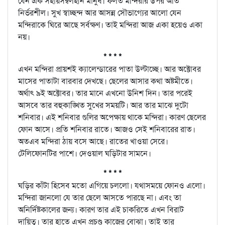
যেন এক সহায়সম্বলহীন মানুষ। ফলত মন্দিরার উপর অতি
নির্ভরশীল। সুখ স্বাচ্ছন্দ আর আসন্ন সৌভাগ্যের আলো যেন
মন্দিরাকে ঘিরে আছে সর্বক্ষণ। তাই মন্দিরা আজ একা হয়েও একা
নয়।
* * * *
এখন মন্দিরা প্রায়শই ক্যালেন্ডারের পাতা উল্টাচ্ছে। আর অক্টোবর
মাসের পাতাটা বারবার দেখছে। ছেলের আসার কথা অষ্টমীতে।
অর্থাৎ ৯ই অক্টোবর। তার মানে এখনো উনিশ দিন। তার পরেই
আসবে তার বহুকাঙ্খিত সুখের সময়টি। আর তার মাঝে দুটো
শনিবার। এই শনিবার গুলির অপেক্ষায় থাকে মন্দিরা। কারণ ছেলের
ফোন আসে। প্রতি শনিবার রাতে। আজও সেই শনিবারের রাত।
অতএব মন্দিরা ঠায় বসে আছে। রাতের খাওয়া সেরে।
টেলিফোনটির পাশে। দেওয়াল ঘড়িটার সামনে।
* * * *
ঘড়ির কাঁটা হিসেব মতো এগিয়ে চললো। যথাসময়ে ফোনও এলো।
মন্দিরা জানলো যে তার ছেলে আসতে পারছে না। এবং তা
অনির্দিষ্টকালের জন্য। কারণ তার এই চাকরিতে এখন বিরাট
দায়িত্ব। তার হাতে এখন প্রচণ্ড কাজের বোঝা। তাই তার