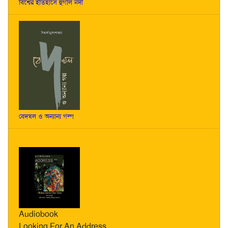
বিশ্বের ইতিহাসে হুগলি নদী
বেদখল ও অন্যান্য গল্প
Audiobook
Looking For An Address