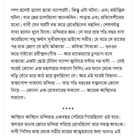
গল্প হলেই ভালো হতো ব্যাপারটা। কিন্তু এটা ঘটনা। এবং মর্মান্তিক
ঘটনা। যার জের চলেছিলো অনেকদিন। পাড়ায় এবং প্রতিবেশীদের
মধ্যে। বাণী সেন ঘরটি বন্ধ করে রেখেছিলেন বহুদিন। শেষপর্যন্ত
বাধ্য হলেন খুলে দিতে। মন্দিরার জন্য। সে ঘরে প্রায় পাঁচ বছর বাস
করেছিলো সমু অর্থাৎ সুধীরবাবুর ভাইপো সমীর। যে ঘরে সে রাতের
পর রাত জেগে সে ছবি আঁকতো — কবিতা লিখতো — গুনগুন
করে গাইতো রবীন্দ্রসংগীত — আর মাঝেমাঝে চুপচাপ বসে
থাকতো একটা ছোট্ট টেবিল ল্যাম্প জ্বালিয়ে ঘন্টার পর ঘন্টা — সেই
ঘরেই কোনো এক মহালয়ার সকালে সিলিং-এর ফ্যান থেকে গলায়
দড়ি বেঁধে মরে কাঠ হয়ে ঝুলছিলো সে। আর এই ঘরেই বিছানা—
তক্তপোশ পাতলো মন্দিরা — তার পাঁচ বছরের সন্তানকে কোলে
নিয়ে — কোনো এক রোববারের সকালে — আরেক আশ্বিনের
সকালে।
* * * *
আশ্বিনে আশ্বিনে মন্দিরার একবছর পেরিয়ে গিয়েছিলো ওই ঘরে।
অসম্ভব মনের জোরে মন্দিরা সরিয়ে রেখেছিলো তার সমস্ত আতংক।
বাণী পিসির কাছ থেকে সমীর রায়ের আত্মহত্যার কথা শুনেও এই