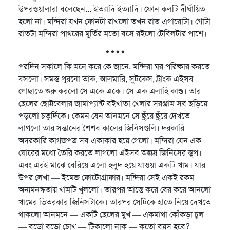
উপরওয়ালারা বলেছেন... ইত্যাদি ইত্যাদি। ফোন কলটি দীর্ঘায়িত
হলো না। মন্দিরা যখন ফোনটা রাখলো তখন রাত এগারোটা। গোটা
রাতটা মন্দিরা পাথরের মূর্তির মতো বসে রইলো টেবিলটার পাশে।
* * * *
পরদিন সকালে কি মনে করে কে জানে, মন্দিরা ঘর পরিষ্কার করতে
বসলো। সমস্ত পুরনো তাক, আলমারি, সুটকেস, ট্রাংক এইসব
গোছাতে শুরু করলো সে একে একে। সে এক এলাহি কাণ্ড। তার
ছেলের ছোট্টবেলার জামাপ্যান্ট বইখাতা খেলার সরঞ্জাম সব ছড়িয়ে
পড়লো চতুর্দিকে। কেমন যেন আনমনে সে ছুঁয়ে ছুঁয়ে দেখতে
লাগলো তার সন্তানের শৈশব কালের জিনিসগুলি। দরকারি
অদরকারি কাগজপত্র সব একাকার হয়ে গেলো। মন্দিরা যেন এক
ঘোরের মধ্যে তৈরি করতে লাগলো এইসব অজস্র জিনিসের স্তূপ।
এবং এরই মাঝে বেরিয়ে এলো হলুদ হয়ে যাওয়া একটি খাম। যার
উপর লেখা — ইমেজ ফোটোগ্রাফার। মন্দিরা সেই একই রকম
অন্যমনস্কতায় খামটি খুললো। তারপর আস্তে করে বের করে আনলো
খামের ভিতরকার জিনিসটাকে। তারপর সেটিকে হাতে নিয়ে দেখতে
থাকলো আনমনে — একটি ছেলের মুখ — একমাথা কোঁকড়া চুল
— বড়ো বড়ো চোখ — টিকালো নাক — কতো বয়স হবে?