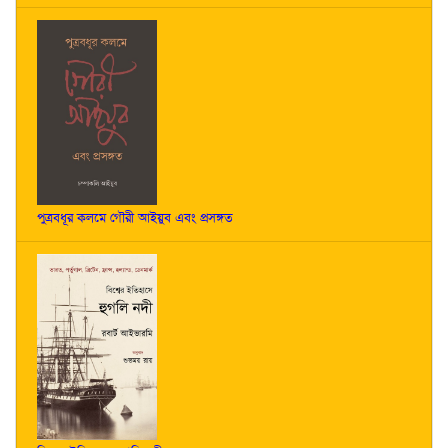
পুত্রবধূর কলমে গৌরী আইয়ুব এবং প্রসঙ্গত