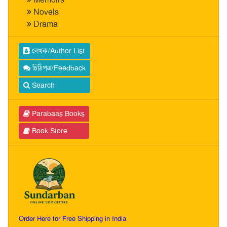
Novels
Drama
লেখক/Author List
চিঠিপত্র/Feedback
Search
Parabaas Books
Book Store
Order Here for Free Shipping in India