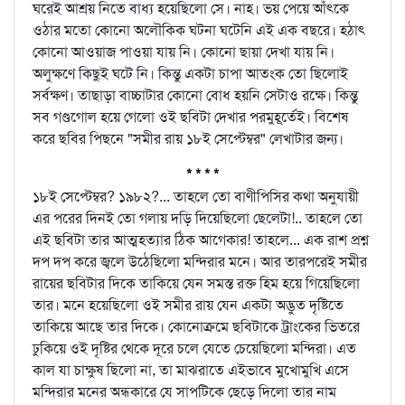
ঘরেই আশ্রয় নিতে বাধ্য হয়েছিলো সে। নাহ। ভয় পেয়ে আঁৎকে
ওঠার মতো কোনো অলৌকিক ঘটনা ঘটেনি এই এক বছরে। হঠাৎ
কোনো আওয়াজ পাওয়া যায় নি। কোনো ছায়া দেখা যায় নি।
অলুক্ষণে কিছুই ঘটে নি। কিন্তু একটা চাপা আতংক তো ছিলোই
সর্বক্ষণ। তাছাড়া বাচ্চাটার কোনো বোধ হয়নি সেটাও রক্ষে। কিন্তু
সব গণ্ডগোল হয়ে গেলো ওই ছবিটা দেখার পরমুহূর্তেই। বিশেষ
করে ছবির পিছনে "সমীর রায় ১৮ই সেপ্টেম্বর" লেখাটার জন্য।
* * * *
১৮ই সেপ্টেম্বর? ১৯৮২?... তাহলে তো বাণীপিসির কথা অনুযায়ী
এর পরের দিনই তো গলায় দড়ি দিয়েছিলো ছেলেটা!.. তাহলে তো
এই ছবিটা তার আত্মহত্যার ঠিক আগেকার! তাহলে... এক রাশ প্রশ্ন
দপ দপ করে জ্বলে উঠেছিলো মন্দিরার মনে। আর তারপরেই সমীর
রায়ের ছবিটার দিকে তাকিয়ে যেন সমস্ত রক্ত হিম হয়ে গিয়েছিলো
তার। মনে হয়েছিলো ওই সমীর রায় যেন একটা অদ্ভুত দৃষ্টিতে
তাকিয়ে আছে তার দিকে। কোনোক্রমে ছবিটাকে ট্রাংকের ভিতরে
ঢুকিয়ে ওই দৃষ্টির থেকে দূরে চলে যেতে চেয়েছিলো মন্দিরা। এত
কাল যা চাক্ষুষ ছিলো না, তা মাঝরাতে এইভাবে মুখোমুখি এসে
মন্দিরার মনের অন্ধকারে যে সাপটিকে ছেড়ে দিলো তার নাম