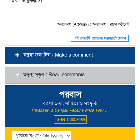
তথাগত মুখশ্রীটি।
অলংকরণ (Artwork) : অলংকরণ : রঞ্জন ভট্টাচার্য
এই লেখাটি পুরোনো ফরম্যাটে দেখুন
মন্তব্য জমা দিন / Make a comment
মন্তব্য পড়ুন / Read comments
পরবাস
বাংলা ভাষা, সাহিত্য ও সংস্কৃতি
Parabaas, a Bengali webzine since 1997 ...
ISSN 1563-8685