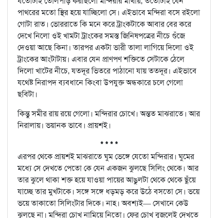
যতোটাই তোলপাড় করছিলো মন্দিরার মাথায়, ততোটাই যেন
পাথরের মতো স্থির হয়ে যাচ্ছিলো সে। এইভাবে মন্দিরা বসে রইলো
গোটা রাত। ভোররাতে কি মনে করে ট্রাংকটাকে আবার বের করে
দেখে নিলো ওই খামটা ট্রাংকের সমস্ত জিনিষপত্রের নীচে গুঁজে
দেওয়া আছে কিনা। তারপর একটা ভারী তালা লাগিয়ে দিলো ওই
ট্রাংকের আংটাটায়। এবার যেন প্রাণপণ শক্তিতে সেটাকে ঠেলে
দিলো খাটের নীচে, যতদূর ভিতরে পাঠানো যায় ততদূর। এইভাবে
যথেষ্ট নিরাপদ ব্যবধানে কিংবা উপযুক্ত অন্ধকারে চলে গেলো
ছবিটা।
কিন্তু সমীর রায় রয়ে গেলো। মন্দিরার চোখে। অন্তত মাঝরাতে। আর
নিরালায়। ভয়ানক ভাবে। প্রায়শই।
* * * *
এরপর থেকে প্রায়শই মাঝরাতে ঘুম ভেঙ্গে যেতো মন্দিরার। ঘুমের
মধ্যে সে দেখতে পেতো কে যেন একজন ঝুলছে সিলিং থেকে। আর
তার ঝুলে থাকা শক্ত হয়ে যাওয়া পায়ের আঙুলটা থেকে থেকে ছুঁয়ে
যাচ্ছে তার মুখটাকে। সঙ্গে সঙ্গে ধড়মড় করে উঠে বসতো সে। ভয়ে
ভয়ে তাকাতো সিলিংটার দিকে। নাহ। অবশ্যই— সেখানে কেউ
ঝুলছে না। মন্দিরা চোখ নামিয়ে নিতো। ফের চোখ বুজলেই দেখতে