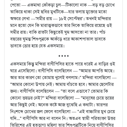
পেতো — একমাথা কোঁকড়া চুল—টিকালো নাক —বড় বড় চোখে
তাকিয়ে থাকা সেই ছবির মুখটিকে—যার তলায় মুক্তোর মতো
অক্ষরে লেখা —'সমীর রায় — ১৮ই সেপ্টেম্বর'। তখনই মন্দিরার
মনে হতো যেন কি মারাত্মকভাবে তার দিকে তাকিয়ে রয়েছে ওই
সমীর রায়। বাকি রাতটা কিছুতেই ঘুম আসতো না তার। পাঁচ
বছরের ঘুমন্ত শিশুপুত্রকে আকঁড়ে ধরে আকাশপাতাল ভাবতে
ভাবতে ভোর হয়ে যেত একসময়ে।
* * * *
একসময়ে কিন্তু মন্দিরা বাণীপিসির হাতে পায়ে ধরেই এ বাড়ির ওই
ঘরে এসেছিলো। বাণীপিসি বলেছিলেন — "আমার আপত্তি আছে।
আর তার কারণ তো তোমায় খুলেই বললাম।" মন্দিরা বলেছিলো —
"আমার কোনো উপায় নেই। আমায় বাঁচতে হবে। আমার ছেলেটার
জন্য। বাণীপিসি বলেছিলেন — "তা বলে এভাবে? তোমার কি
কোনো ভয়ডর নেই?" মন্দিরা বলেছিলো — "মানুষের চেয়ে ভয়ের
আর কিছুই নেই। অনেক কষ্টে আজ বুঝেছি এ কথাটা। তারপর
নিঃশব্দে চোখের জল ফেলে বলেছিলো — "এই বাচ্চাটার মুখ চেয়ে
যদি..." বাণীপিসি আর না বলেন নি। অতএব স্বামী পরিত্যক্তা উত্তর
তিরিশের এই হতভাগ্য মহিলা তার শিশুপুত্রটিকে নিয়ে বাণীপিসির