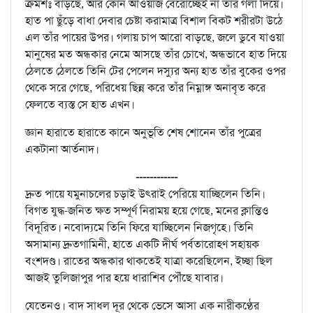
ক্রমশঃ বাড়ছে, আর কোন আওয়াজ বেরোচ্ছেই না তাঁর গলা দিয়ে।
হাত পা ছুঁড়ে বাধা দেবার চেষ্টা করামাত্র বিশাল বিকট শরীরটা উঠে
এল তাঁর পায়ের উপর। গলায় চাপ আরো বাড়ছে, জলে ডুবে যাওয়া
মানুষের মত অন্ধকার নেমে আসছে তাঁর চোখে, অন্ধভাবে হাত দিয়ে
ঠেলতে ঠেলতে তিনি টের পেলেন দস্যুর অন্য হাত তাঁর বুকের ওপর
থেকে সরে গেছে, পরিধেয় ছিন্ন করে তাঁর নিম্নাঙ্গ অনাবৃত করে
ফেলতে ব্যস্ত সে হাত এখন।
জ্ঞান হারাতে হারাতে কানে অনুভূতি শেষ শোনেন তাঁর পুত্রের
একটানা আর্তনাদ।
------------
দ্রুত পায়ে যমুনাচলের চড়াই উৎরাই পেরিয়ে যাচ্ছিলেন তিনি।
বিগত যুদ্ধ-জনিত ক্ষত সম্পূর্ণ নিরাময় হয়ে গেছে, মনের ক্লান্তিও
বিদূরিত। নবোদ্যমে তিনি ফিরে যাচ্ছিলেন নিজগৃহে। তিনি
অসামান্য দ্রুতগামিনী, হাতে একটি দীর্ঘ পর্বতারোহণ সহায়ক
বংশদণ্ড। রাতের অন্ধকার থাকতেই যাত্রা করেছিলেন, ইচ্ছা ছিল
আজই তুলিজাপুর পার হয়ে ধারাশিব পৌঁছে যাবার।
যেতেনও। বাদ সাধল দূর থেকে ভেসে আসা এক নারীকণ্ঠের