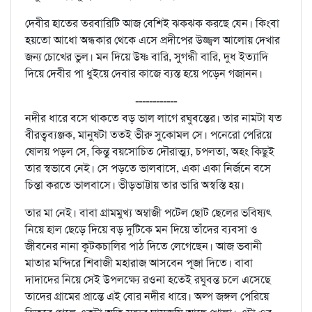
দেবীর হাতের তরবারিটি আজ বেশিই ঝকঝক করছে যেন। কিংবা
হয়তো আধো অন্ধকার থেকে এসে প্রদীপের উজ্জ্বল আলোয় দেখার
জন্য চোখের ভুল। মন দিয়ে উষ্ণ বারি, সুগন্ধী বারি, দুধ ইত্যাদি
দিয়ে দেবীর পা ধুইয়ে দেবার কাজে ব্যস্ত হয়ে পড়েন গজানন।
------------
নদীর ধারে বসে থাকতে বড় ভাল লাগে রঘুবন্তের। তার নামটা যত
বীরত্বব্যঞ্জক, মানুষটা ততই ভীরু সুকোমল সে। পনেরো পেরিয়ে
ষোলয় পড়ল সে, কিন্তু বয়সোচিত দৌরাত্ম্য, চপলতা, অহং কিছুই
তার স্বভাবে নেই। সে পড়তে ভালবাসে, একা একা নির্জনে বসে
চিন্তা করতে ভালবাসে। ভীড়ভাট্টায় তার ভারি অস্বস্তি হয়।
তার মা নেই। বাবা গ্রামমুখ্য অম্বাজী পটেল ছোট ছেলের ভবিষ্যৎ
নিয়ে হাল ছেড়ে দিয়ে বড় দুটিকে মন দিয়ে তাঁদের ব্যবসা ও
জীবনের নানা কূটকচালির পাঠ দিতে লেগেছেন। আজ ভবানী
মাতার মন্দিরে শিবাজী মহারাজ আসবেন পূজা দিতে। বাবা
দাদাদের নিয়ে সেই উপলক্ষ্যে রওনা হতেই রঘুবন্ত চলে এসেছে
তাদের গ্রামের প্রান্তে এই বোর নদীর ধারে। অল্প জঙ্গল পেরিয়ে