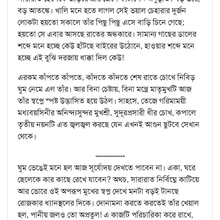
বড় আতঙ্কে। খালি মনে হতে লাগল সেই ভয়াল চেহারার দুর্জন
লোকটা হয়তো সকালে তাঁর পিছু পিছু এসে বাড়ি চিনে গেছে;
হয়তো সে এবার আসছে রাতের অন্ধকারে। সামান্য গাছের ডালের
শব্দে মনে হচ্ছে কেউ হাঁটছে বাইরের উঠোনে, হাওয়ার শব্দে মনে
হচ্ছে এই বুঝি দরজায় ধাক্কা দিল কেউ!
এরকম কাঁপতে কাঁপতে, কাঁদতে কাঁদতে শেষ রাতে চোখে নিবিড়
ঘুম নেমে এল তাঁর। আর বিনা চেষ্টায়, বিনা মন্ত্রে মাতৃমুখটি আজ
তাঁর স্বপ্নে স্পষ্ট উদ্ভাসিত হয়ে উঠল। সাহসে, তেজে গরিমাময়ী
মধ্যবয়সিনীর অনিন্দ্যসুন্দর মুখশ্রী, সুদূরপ্রসারী ধীর চোখ, কপালে
তৃতীয় নয়নটি এত জ্বলজ্বল করছে যেন এখনই আগুন ছুটবে সেখান
থেকে।
------------
ঘুম ভেঙেই মনে হল আজ সূর্যোদয় দেখতে পাবেন না। একা, ঘরে
ছেলেকে কার কাছে রেখে যাবেন? অথচ, সারারাত নির্বিঘ্নে কাটিয়ে
আর ভোরে ওই অপরূপ মুখের স্বপ্ন দেখে মনটা বড়ই টানছে
রোজকার ধ্যানস্থলের দিকে। দোনামনা করতে করতেই তাঁর খেয়াল
হল, পানীয় জলও তো অপ্রতুল! এ কাজটি পরিচারিকা করে রাখে,