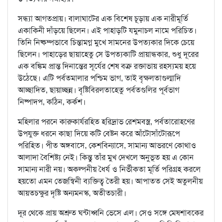
সন্ধ্যা আগতপ্রায়। বালাঘাটের এক বিশেষ চূড়ায় এক নারীমূর্তি
একাকিনী দাঁড়য়ে ছিলেন। এই পাহাড়টি যমুনাচল নামে পরিচিত।
তিনি নিষ্কম্পভাবে চিন্তামগ্ন মুখে সামনের উপত্যকার দিকে চেয়ে
ছিলেন। পাহাড়ের ছায়াহেতু সে উপত্যকাটি প্রায়ান্ধকার, শুধু দূরের
এক বঙ্কিম প্রান্ত দিনান্তের সূর্যের শেষ বক্র রক্তাভায় রহস্যময় হয়ে
উঠেছে। এটি পর্বতমালার পশ্চিম ভাগ, তাই বৃক্ষলতাগুল্মাদি
আচ্ছাদিত, ছায়াচ্ছন্ন। বৃষ্টিবিরলতাহেতু পর্বতগুলির পূর্বভাগ
নিষ্পাদপ, কঠিন, কর্কশ।
মহিলার পরনে কারুকার্যরহিত হরিদ্রাভ রেশমবস্ত্র, পর্বতারোহণের
উপযুক্ত ধরনে কাছা দিয়ে কটি বেষ্টন করে আঁটোসাঁটোরূপে
পরিহিত। পীত অঙ্গবাসে, কেশবিন্যাসে, সামান্য আভরণে কোথাও
আলাদা বৈশিষ্ট্য নেই। কিন্তু তাঁর মুখ দেখলে অনুভূত হয় এ কোন
সামান্য নারী নয়। অকল্পনীয় ধৈর্য ও নির্ভীকতা মূর্তি পরিগ্রহ করলে
হয়তো এমন তেজস্বিনী ব্যক্তিত্ব তৈরী হয়। আপাতত সেই অতুলনীয়
আয়তচক্ষুর দৃষ্টি অন্যমনস্ক, অতীতচারী।
দূর থেকে প্রায় অশ্রুত ঘন্টাধ্বনি ভেসে এল। সেও সঙ্গে মেষশাবকের