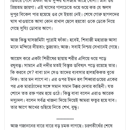
ভিতরে গেলে একটা অতি সুন্দর ঘাসজমি আছে খোলা। এটা ওর
প্রিয়তম জায়গা। এই ঘাসের গালচেতে শুয়ে শুয়ে কত যে অলস
দুপুর বিকেল পার হয়েছে ওর সে ইয়ত্তা নেই। শেষে গোরু ছাগলদের
ঘাস খাওয়াতে আসা কোন রাখাল ছেলে হয়তো ওকে ডেকে নিয়ে
গেছে সুয্যি ডোবার আগে।
আজ কিন্তু ঘাসজমিটা পুরোই ফাঁকা। হবেই, শিবাজী মহারাজ আসা
মানে মন্দিরে দীয়তাং ভুজ্যতাং আজ। সবাই নিশ্চয় সেখানেই গেছে।
আয়েস করে একটা শিরীষের ছায়ায় শরীর এলিয়ে শুয়ে পড়ে
রঘুবন্ত। সামনে এই নদীর মতই বিস্তৃত ভবিষ্যৎ পড়ে রয়েছে তার।
কি করবে সে? বাবা চান সেও তাদের ব্যবসার হালহকিকত বুঝে
নিক। তার মন লাগে না। এর ওপর ইন্ধন হল শিব্বারাওয়ের একের
পর এক মারাঠাদের সঙ্গে সমান সমান টক্কর দেবার কাহিনী। যত
শোনে তত রক্ত গরম হয়ে ওঠে। কিন্তু বাবা বলেন এরাও আরেক
দস্যুদল। বলেন সর্বত্র খাজনা দিয়ে দিয়েই আমরা ফতুর হয়ে যাব।
তার আগে আখের গুছিয়ে নিতে শেখ, বুদ্ধু।
------------
আজ গজাননের বারে বারে বড় চমক লাগছে। চরণতীর্থের শেষে