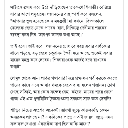
সাষ্টাঙ্গে প্রণাম করে উঠে দাঁড়িয়েছেন ততক্ষণে শিবাজী। বেরিয়ে
যাবার আগে লঘুহাস্যে গজাননের বাহু স্পর্শ করে বললেন,
"আপনার ভুল হয়েছে কোন মহন্তজী! মা কখনো বিপদকালে
ছেলেকে ছেড়ে যেতে পারেন! যান, নিশ্চিন্তে দেবীমার শয়নের
ব্যবস্থা করে নিন, তারপর অনেক কথা আছে।"
তাই হবে। তাই হবে। গজাননের চোখ বোধহয় এবার বার্ধক্যের
গ্রাসে পড়ছে, বড় ছেলে চতুরানন তৈরী হয়ে আছে, ওকেই এবার
মায়ের মহন্ত করে দেবেন। শিব্বারাওকে আজই বলে রাখবেন
কথাটা।
গোমুখ থেকে আনা পবিত্র গঙ্গাবারি দিয়ে প্রক্ষালন পর্ব করতে করতে
পায়ের কাছে এসে আবার থমকে যেতে বাধ্য হলেন গজানন। চোখ
গেছে সত্যিই, আর কোন সন্দেহ নেই। নইলে, মায়ের পায়ে লেগে
থাকা এই এত ধুলমিট্টির টুকরোগুলো সকালে সাফ করে দেননি!
শাড়ির নিচের অংশের অনেকটা জায়গা জুড়ে কারুকার্যও কেমন
অন্যরকম লাগছে না? একদিকের পাড়ে এতটা জায়গা জুড়ে এমন
সরু সরু বেখাপ্পা এঁকাবেঁকা দাগ ছিল নাকি আগে?