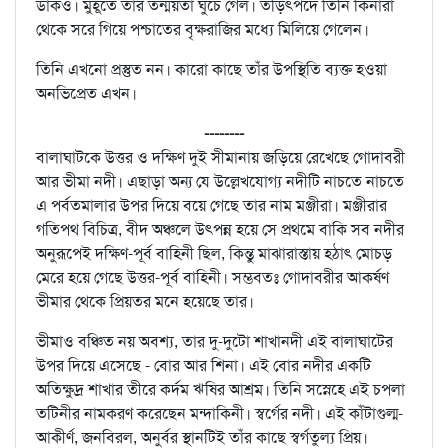
ডাকও। মুহূর্তে তাঁর তন্ময়তা ঘুচে গেল। তড়িৎপদে তিনি কিনারা
থেকে সরে গিয়ে পশ্চাতের বৃক্ষরাজির মধ্যে মিলিয়ে গেলেন।
তিনি এখনো প্রস্তুত নন। কারো কাছে তাঁর উপস্থিতি ব্যক্ত হওয়া
অনভিপ্রেত এখন।
--------
বালাঘাটকে উত্তর ও দক্ষিণ দুই সীমানায় জড়িয়ে রেখেছে গোদাবরী
আর ভীমা নদী। এছাড়া অন্য যে উল্লেখযোগ্য নদীটি নাচতে নাচতে
এ পর্বতমালার উপর দিয়ে বয়ে গেছে তার নাম মঞ্জীরা। মঞ্জীরার
গতিপথ বিচিত্র, বীদ অঞ্চলে উৎপন্ন হয়ে সে প্রথমে বাকি সব নদীর
অনুরূপেই দক্ষিণ-পূর্ব বাহিনী ছিল, কিন্তু মাঝারাস্তায় হঠাৎ মোচড়
মেরে হয়ে গেছে উত্তর-পূর্ব বাহিনী। সম্ভবতঃ গোদাবরীর আকর্ষণ
ভীমার থেকে প্রিয়তর মনে হয়েছে তার।
ভীমাও বঞ্চিত নয় অবশ্য, তার দু-দুটো শাখানদী এই বালাঘাটের
উপর দিয়ে এসেছে - বোর আর শিনা। এই বোর নদীর একটি
অতিক্ষুদ্র শাখার তীরে কর্দম ঋষির আশ্রম। তিনি সস্নেহে এই চপলা
তটিনীর নামকরণ করেছেন মন্দাকিনী। স্বর্গের নদী। এই কাঁটাগুল্ম-
আকীর্ণ, জনবিরল, অনুর্বর স্থানটিই তাঁর কাছে স্বর্গতুল্য প্রিয়।