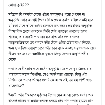
কোষা-কুষি???
মস্তিষ্কে বিপদঘন্টা বেজে ওঠার সময়টুকুও পুরো পেলেন না
অনুভূতি। তার আগেই পিঠের দিক থেকে কর্কশ বলিষ্ঠ একটা হাত
হ্যাঁচকা টানে তাঁকে শুইয়ে ফেললে চিৎ করে। হতচকিত অনুভূতি
বিস্ফারিত চোখে দেখলেন তিনি সেই পাষণ্ডের কোলের ওপর
শায়িত, তার একটা পাথরের মত হাত তাঁর গলার ওপর
আড়াআড়িভাবে চেপে বসে তাঁর ঠেলে ওঠার চেষ্টায় বাধা দিচ্ছে,
অন্য হাত হিংস্র লোলুপভাবে তাঁর ডান বুকে অকথ্য যন্ত্রণাদায়ক ভাবে
পীড়ন করছে যেন অঙ্গটিকে খুবলে ছিঁড়ে ফেলবে এক্ষুণি শরীর
থেকে।
গলা চিরে চীৎকার করে ওঠেন অনুভূতি। সে শব্দে ঘুম ভেঙে যায়
গাছতলায় শয়ান শিশুটির, সেও আর্ত কান্না জোড়ে। কিন্তু এই
নির্জনে কে শুনবে তাঁদের গলা? কে আছে এই নরাধম পাপী ছাড়া
ধারেকাছে?
উলটে, তাঁর চীৎকারে দুর্বৃত্তের উল্লাস যেন আরো বেড়ে ওঠে। তার
উৎকট হাসির আওয়াজ শুনতে শুনতে টের পান গলায় হাতের চাপ