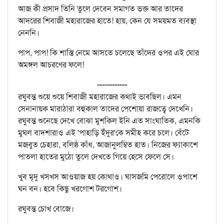
আজ কী প্রসাদ তিনি তুলে দেবেন সমাগত ভক্ত আর তাদের
আদরের শিবাজী মহারাজের হাতে! হায়, কেন যে সময়মত ব্যবস্থা
নেননি।
পাপ, পাপ! কি শাস্তি নেমে আসতে চলেছে তাঁদের ওপর এই ঘোর
অমঙ্গল আচরণের ফলে!
------------
রঘুবন্ত শুয়ে শুয়ে শিবাজী মহারাজের কথাই ভাবছিল। এমন
সেনানায়ক মারাঠারা বহুকাল তাদের পেশোয়া রাজত্বে দেখেনি।
রঘুবন্ত শুনেছে দেখে বোঝা মুশকিল ইনি এত সাংঘাতিক, এমনকি
মুঘল বাদশারাও এই 'পাহাড়ি ইঁদুর'কে সমীহ করে চলে। বেঁটে
মজবুত চেহারা, বলিষ্ঠ কাঁধ, আজানুলম্বিত হাত। নিজের ফ্যাকাশে
পাতলা হাতের মুঠো তুলে দেখতে গিয়ে হেসে ফেলে সে।
খুব মৃদু খসখস আওয়াজ হয় কোথাও। ঘাসজমি পেরোলে ওপাশে
ঘন বন। হবে কিছু খরগোশ টরগোশ।
রঘুবন্ত চোখ বোজে।