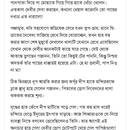
পানপাতা দিয়ে পা মোছাতে গিয়ে গিয়ে হাতে খোঁচা খেলেন।
এতকাল দেবীর সেবা করছেন, কখনো খেয়াল করেননি তো পায়ের
নখাগ্র এত ধারালো!
পঞ্চামৃত, দধি সহযোগে অভিষেক সেরে যখন তূপ-ভাথ, মানে ঘি-
ভাতের নৈবেদ্য সাজিয়ে রেখে দিয়ে বেরোচ্ছেন, তখন দ্বার বন্ধ
করার আগে শেষ মুহূর্তে দেখলেন থালাটি যেখানে রেখে এসেছিলেন
সেখান থেকে দেবীর অনেকটাই কাছে সরে গেছে। সেই থেকে
আতঙ্কে ভুগছেন গজানন, তিনি তো কিছুই টের পাননি, কিন্তু নিশ্চয়
অসতর্ক তাঁর পায়ের ধাক্কায়ই হয়েছে এটা। হে মা ভবানী, পাপ নিও
না মা!
ঠিক দ্বিপ্রহরে ধূপ আরতি করার জন্য কর্পূর দীপ হাতে মন্দিরকক্ষে
ঢুকে স্থানু হয়ে গেলেন গজানন। পিতলের ভোগ নিবেদনের থালা
ঝকঝক করছে শূন্য।
বৃদ্ধের হাত কেঁপে দীপ মাটিতে পড়ে গেল। গত কয় মাস ধরেই
মন্দিরে ধেড়ে ইঁদুরের উৎপাত বাড়ছে। আজ শিব্বারাওকে সে-নিয়ে
ব্যবস্থা নিতে বলবেন ভেবেছিলেনও তিনি। তার আগেই এই
অনাচার হয়ে গেল! দেবীর ভোগ চেটেপুটে খেয়ে গেল পাপিষ্ঠগুলো!