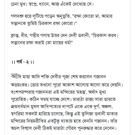
চেনা মুখ। স্বপ্নে, ধ্যানে, আজ এঁকেই দেখেছে সে।
গলদশ্রু হয়ে লুটিয়ে পড়েন অনুভূতি, "রক্ষা কোরো মা, আমার
সন্তানকে তুমিই চিরকাল রক্ষা কোরো।"
ক্লান্ত, ধীর, গম্ভীর গলায় উত্তর দেন দেবী ভবানী, "চিরকাল করব।
সন্তানের রক্ষা করাই তো মায়ের ধর্ম!"
।। পর্ব - ২ ।।
আ
দি মায়া আদি শক্তি দেবীর পূজা শেষ করলেন গজানন
অভয়ংকর। ভোর তখনো পুরো আকাশ আলোয় আলো করে দেয়নি।
বংশপরম্পরায় গজাননরা এই মন্দিরের 'মহন্ত', অর্থাৎ মুখ্য
পুরোহিত। কঠিন সময় যাচ্ছে দেশে। মারাঠা রাজ্য সারা ভারতে
ক্রমবর্ধমান মুঘল আধিপত্যের দাপটে একে একে দুর্গ, অঞ্চল,
স্বগরিমা সকলই হারিয়ে চলেছে, কিন্তু এই তুলিজা ভবানী মাতার
মন্দিরের নিয়মরীতির এতটুকু ব্যত্যয় হতে দেননি গজানন। তাঁর
অচল বিশ্বাস দেবী ঠিকই মারাঠা গৌরব পুনরুদ্ধার করে নেবেন।