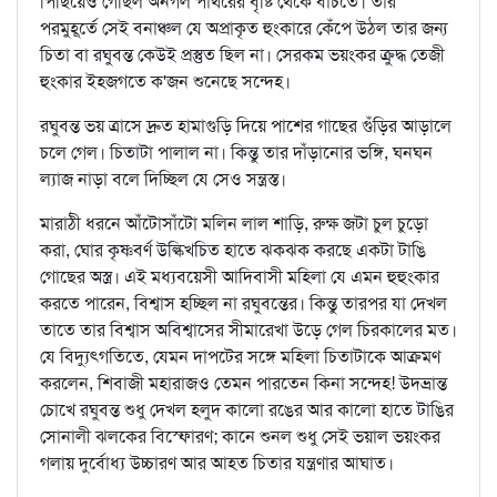
পিছিয়েও গেছিল অনর্গল পাথরের বৃষ্টি থেকে বাঁচতে। তার
পরমুহূর্তে সেই বনাঞ্চল যে অপ্রাকৃত হুংকারে কেঁপে উঠল তার জন্য
চিতা বা রঘুবন্ত কেউই প্রস্তুত ছিল না। সেরকম ভয়ংকর ক্রুদ্ধ তেজী
হুংকার ইহজগতে ক'জন শুনেছে সন্দেহ।
রঘুবন্ত ভয় ত্রাসে দ্রুত হামাগুড়ি দিয়ে পাশের গাছের গুঁড়ির আড়ালে
চলে গেল। চিতাটা পালাল না। কিন্তু তার দাঁড়ানোর ভঙ্গি, ঘনঘন
ল্যাজ নাড়া বলে দিচ্ছিল যে সেও সন্ত্রস্ত।
মারাঠী ধরনে আঁটোসাঁটো মলিন লাল শাড়ি, রুক্ষ জটা চুল চুড়ো
করা, ঘোর কৃষ্ণবর্ণ উল্কিখচিত হাতে ঝকঝক করছে একটা টাঙি
গোছের অস্ত্র। এই মধ্যবয়েসী আদিবাসী মহিলা যে এমন হুহুংকার
করতে পারেন, বিশ্বাস হচ্ছিল না রঘুবন্তের। কিন্তু তারপর যা দেখল
তাতে তার বিশ্বাস অবিশ্বাসের সীমারেখা উড়ে গেল চিরকালের মত।
যে বিদ্যুৎগতিতে, যেমন দাপটের সঙ্গে মহিলা চিতাটাকে আক্রমণ
করলেন, শিবাজী মহারাজও তেমন পারতেন কিনা সন্দেহ! উদ্ভ্রান্ত
চোখে রঘুবন্ত শুধু দেখল হলুদ কালো রঙের আর কালো হাতে টাঙির
সোনালী ঝলকের বিস্ফোরণ; কানে শুনল শুধু সেই ভয়াল ভয়ংকর
গলায় দুর্বোধ্য উচ্চারণ আর আহত চিতার যন্ত্রণার আঘাত।