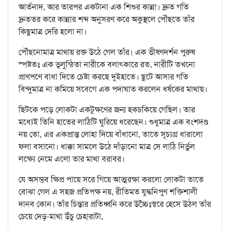
আর্তনাদ, আর তারপর একটানা এক শিশুর কান্না। দ্রুত গতি
দ্রুততর করে কান্নার শব্দ অনুসরণ করে অকুস্থলে পৌঁছতে তাঁর
কিছুমাত্র দেরি হলো না।
পৌঁছনোমাত্র মাথায় রক্ত উঠে গেল তাঁর। এক ভীষণদর্শন পুরুষ
স্পষ্টতঃ এক ভূলুন্ঠিতা নারীকে বলাৎকারে রত, নারীটি তখনো
প্রাণপণে বাধা দিতে চেষ্টা করছে দুইহাতে। ছুটে আসার গতি
বিন্দুমাত্র না কমিয়ে সবেগে এক পদাঘাত করলেন ধর্ষকের মাথায়।
ছিটকে পড়ে লোকটা একটুক্ষণের জন্য হকচকিয়ে গেছিল। তার
মধ্যেই তিনি হাতের লাঠিটি ঘুরিয়ে ধরেছেন। শুধুমাত্র এক বংশদণ্ড
নয় তো, এর একপ্রান্ত লোহা দিয়ে বাঁধানো, তাতে সূচ্যগ্র ধারালো
ফলা বসানো। ধাক্কা সামলে উঠে দাঁড়ানো মাত্র সে লাঠি নির্ভুল
লক্ষ্যে নেমে এলো তার মাথা বরাবর।
যে অসম্ভব ক্ষিপ্র পায়ে সরে গিয়ে আত্মরক্ষা করলো লোকটা তাতে
বোঝা গেল এ সহজ প্রতিপক্ষ নয়, রীতিমত যুদ্ধনিপুণ শক্তিশালী
দানব কোন। তাঁর চিন্তার প্রতিধ্বনি করে উচ্চৈঃস্বরে হেসে উঠল তাঁর
চেয়ে দেড়-মাথা উঁচু চেহারাটা,