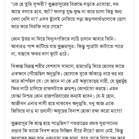
"কে হে তুমি সুন্দরী? কুক্কুরাসুরের বিরুদ্ধে লড়তে এসেছো, দম
আছে বলতে হবে, অ্যাঁ? ফালতু যুদ্ধ-ফুদ্ধ না করে চলো কিছু অন্য
খেলা খেলি না? এসব ছুঁলেই নেতিয়ে পড়া জড়পদার্থগুলোকে ভোগ
করে করে বিরক্তি ধরে গেছে!"
কোন উত্তর না দিয়ে বিদ্যুৎগতিতে লাঠি চালান আবার তিনি।
আবারও পাশ কাটিয়ে যায় কুক্কুরাসুর। কিন্তু পুরোটা কাটাতে পারে
না, বাহুতে ক্ষতর দাগ ফুটে ওঠে।
বিধ্বস্ত বিস্রস্ত শরীর বেশবাস সামলে, হামাগুড়ি দিয়ে ছেলের কাছে
এতক্ষণে পৌঁছেছিল অনুভূতি। ছেলেকে বুকে আঁকড়ে ধরে থর থর
করে কাঁপছিল সে। সে জানে না কে এই অকুতোভয় নারী, যে মুহুর্মুহু
ক্ষিপ্র লাঠি চালিয়ে রাক্ষসটাকে ক্রমশঃ কোণঠাসা করছে। এমন
যোদ্ধা নিশ্চয় কোন রাজপরিবারের কন্যাই হবেন। যে-ই হোন,
আজীবন এনার দাসী হয়ে থাকবেন অনুভূতি, শুধু আজ একে
জিতিয়ে দাও মা ভবানী! অসুরের বিনাশ হোক! রক্ষা করো মাগো!
কুক্কুরাসুর কি শ্রান্ত হয়ে পড়েছিল? গতরাত্রের প্রমত্ত সুরাপানের
প্রভাব কি তাকে বিবশ করে দিচ্ছিল ধীরে ধীরে? জানা নেই, কিন্তু
ক্ষণেকের জন্য তার একাগ্রতা ভঙ্গ হলো, সরে যেতে গিয়ে ভুল করে