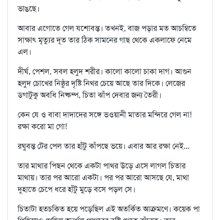
ভাঙছে।
আবার এগোতে গেল যশোবন্ত। তখনই, বাজ পড়ার মত আচম্বিতে
সাক্ষাৎ মৃত্যুর দূত তার ঠিক সামনের গাছ থেকে একলাফে নেমে
এল।
দীর্ঘ, পেশল, সবল হলুদ শরীর। কালো কালো চাকা দাগ। আগুন
হলুদ চোখের নিষ্ঠুর দৃষ্টি নিথর চেয়ে আছে তার দিকে। লেজের
ডগাটুকু অবধি নিষ্কম্প, চিতা ঝাঁপ দেবার জন্য তৈরী।
কেন যে ও বাবা দাদাদের সঙ্গে ভওয়ানী মাতার মন্দিরে গেল না!
রক্ষা করো মা গো!
রঘুবন্ত টের পেল তার হাঁটু কাঁপছে ভয়ে। এবার আর রক্ষা নেই...
তার মাথার পিছন থেকে একটা পাথর উড়ে এসে লাগল চিতার
মাথায়। তার পর আরো একটা। পর পর আরো আসছে যে, মাথা
দুহাতে চেপে ধরে হাঁটু মুড়ে বসে পড়ল সে।
চিতাটা হতচকিত হয়ে পড়েছিল এই অতর্কিত আক্রমণে। কয়েক পা