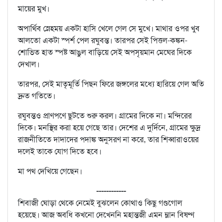
মায়ের মুখ।
অপার্থিব স্নেহময় একটা হাসি খেলে গেল সে মুখে। মাথার ওপর খুব
আলতো একটা স্পর্শ পেল রঘুবন্ত। তারপর সেই পিত্তল-কঙ্কন-
শোভিত হাত স্পষ্ট আঙুল বাড়িয়ে সেই অপসৃয়মান মেঘের দিকে
দেখাল।
তারপর, সেই মাতৃমূর্তি পিছন ফিরে জঙ্গলের মধ্যে হারিয়ে গেল অতি
দ্রুত গতিতে।
রঘুবন্তও প্রাণপণে ছুটতে শুরু করল। গ্রামের দিকে না। মন্দিরের
দিকে। মনস্থির করা হয়ে গেছে তার। দেশের এ দুর্দিনে, গ্রামের ক্ষুদ্র
রাজনীতিতে দাদাদের পদাঙ্ক অনুসরণ না করে, তার শিব্বারাওয়ের
দলেই তাকে যোগ দিতে হবে।
মা পথ দেখিয়ে গেছেন।
------------
শিবাজী ঘোড়া থেকে নেমেই বুঝলেন কোথাও কিছু গণ্ডগোল
হয়েছে। আজ অবধি কখনো দেখেননি মহান্তজী এমন ম্লান বিষণ্ণ