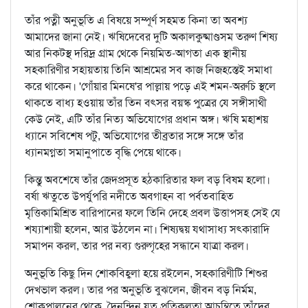
তাঁর পত্নী অনুভূতি এ বিষয়ে সম্পূর্ণ সহমত কিনা তা অবশ্য
আমাদের জানা নেই। ঋষিদেবের দুটি অকালকুষ্মাণ্ডসম তরুণ শিষ্য
আর নিকটস্থ দরিদ্র গ্রাম থেকে নিয়মিত-আগতা এক স্থানীয়
সহকারিণীর সহায়তায় তিনি আশ্রমের সব কাজ নিজহস্তেই সমাধা
করে থাকেন। 'গোঁয়ার মিনষে'র পাল্লায় পড়ে এই শমন-অরুচি স্থলে
থাকতে বাধ্য হওয়ায় তাঁর তিন বৎসর বয়স্ক পুত্রের যে সঙ্গীসাথী
কেউ নেই, এটি তাঁর নিত্য অভিযোগের প্রধান অঙ্গ। ঋষি মহাশয়
ধ্যানে সবিশেষ পটু, অভিযোগের তীব্রতার সঙ্গে সঙ্গে তাঁর
ধ্যানমগ্নতা সমানুপাতে বৃদ্ধি পেয়ে থাকে।
কিন্তু অবশেষে তাঁর জেদপ্রসূত হঠকারিতার ফল বড় বিষম হলো।
বর্ষা ঋতুতে উপর্যুপরি নদীতে অবগাহন বা পর্বতবাহিত
মৃত্তিকামিশ্রিত বারিপানের ফলে তিনি দেহে প্রবল উত্তাপসহ সেই যে
শয্যাশায়ী হলেন, আর উঠলেন না। শিষ্যদ্বয় যথাসাধ্য সৎকারাদি
সমাপন করল, তার পর নব্য গুরুগৃহের সন্ধানে যাত্রা করল।
অনুভূতি কিছু দিন শোকবিহ্বলা হয়ে রইলেন, সহকারিণীটি শিশুর
দেখভাল করল। তার পর অনুভূতি বুঝলেন, জীবন বড় নির্মম,
শোকপালনের থেকে, দৈনন্দিন যত প্রতিকূলতা আচম্বিতে তাঁদের