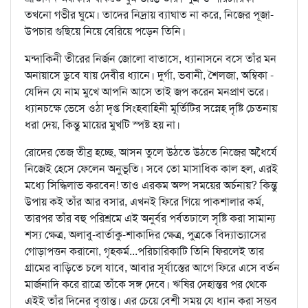
তখনো গভীর ঘুমে। তাদের নিদ্রায় ব্যাঘাত না করে, নিজের পূজা-
উপচার গুছিয়ে নিয়ে বেরিয়ে পড়েন তিনি।
মন্দাকিনী তীরের নির্জন জোলো বাতাসে, ধ্যানাসনে বসে তাঁর মন
অনায়াসে ডুবে যায় দেবীর ধ্যানে। দুর্গা, ভবানী, শৈলজা, অম্বিকা -
যেদিন যে নাম মুখে আপনি আসে তাই জপ করেন মনপ্রাণ ভরে।
ধ্যানচক্ষে ভেসে ওঠা দৃপ্ত সিংহবাহিনী মূর্তিটির সস্নেহ দৃষ্টি চেতনায়
ধরা দেয়, কিন্তু মায়ের মুখটি স্পষ্ট হয় না।
রোদের তেজ তীব্র হচ্ছে, আসন তুলে উঠতে উঠতে নিজের অধৈর্যে
নিজেই হেসে ফেলেন অনুভূতি। সবে তো মাসাধিক কাল হল, এরই
মধ্যে সিদ্ধিলাভ করবেন! তাও এরকম অল্প সময়ের অর্চনায়? কিন্তু
উপায় কই তাঁর আর বসার, এখনই ফিরে গিয়ে পাকশালার কর্ম,
তারপর তাঁর বহু পরিশ্রমে এই অনুর্বর পর্বতঢালে সৃষ্টি করা সামান্য
শস্য ক্ষেত্র, অলাবু-বার্তাকু-শাকাদির ক্ষেত্র, পুত্রকে বিদ্যাভ্যাসের
গোড়াপত্তন করানো, গৃহকর্ম...পরিচারিকাটি তিনি ফিরলেই তার
গ্রামের বাড়িতে চলে যাবে, আবার সূর্যাস্তের আগে ফিরে এসে বর্তন
মার্জনাদি করে রাত্রে তাঁকে সঙ্গ দেবে। ঋষির দেহান্তর পর থেকে
এইই তাঁর দিনের বৃত্তান্ত। এর চেয়ে বেশী সময় যে ধ্যান করা সম্ভব