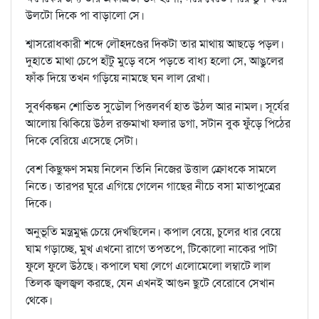
উলটো দিকে পা বাড়ালো সে।
শ্বাসরোধকারী শব্দে লৌহদণ্ডের দিকটা তার মাথায় আছড়ে পড়ল।
দুহাতে মাথা চেপে হাঁটু মুড়ে বসে পড়তে বাধ্য হলো সে, আঙুলের
ফাঁক দিয়ে তখন গড়িয়ে নামছে ঘন লাল রেখা।
সুবর্ণকঙ্কন শোভিত সুডৌল পিত্তলবর্ণ হাত উঠল আর নামল। সূর্যের
আলোয় ঝিকিয়ে উঠল রক্তমাখা ফলার ডগা, সটান বুক ফুঁড়ে পিঠের
দিকে বেরিয়ে এসেছে সেটা।
বেশ কিছুক্ষণ সময় নিলেন তিনি নিজের উত্তাল ক্রোধকে সামলে
নিতে। তারপর ঘুরে এগিয়ে গেলেন গাছের নীচে বসা মাতাপুত্রের
দিকে।
অনুভূতি মন্ত্রমুগ্ধ চেয়ে দেখছিলেন। কপাল বেয়ে, চুলের ধার বেয়ে
ঘাম গড়াচ্ছে, মুখ এখনো রাগে তপতপে, টিকোলো নাকের পাটা
ফুলে ফুলে উঠছে। কপালে ঘষা লেগে এলোমেলো লম্বাটে লাল
তিলক জ্বলজ্বল করছে, যেন এখনই আগুন ছুটে বেরোবে সেখান
থেকে।