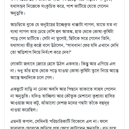
যথাসম্ভব নিজেকে সংকুচিত করে, পাশ কাটিয়ে যেতে গেলেন
অনুভূতি।
আচম্বিতে বুকে যে কনুইয়ের ইচ্ছেকৃত ধাক্কাটা লাগল, তাতে যত না
ব্যথা লাগল তার চেয়ে বেশি হল আতঙ্ক, হাত থেকে কোষা-কুষিটা
পড়ে গেল মাটিতে। সেটা না তুলেই, ছিটকে সরে গেলেন তিনি,
যথাসাধ্য তীব্র কণ্ঠে বলে উঠলেন, "সাবধান! ফের যদি এখানে দেখি
তো অভিশাপ দিয়ে নির্বংশ করে দেব!"
লোকটা জবাবে জোরে হেসে উঠল একবার। কিন্তু আর এগিয়ে এল
না। শুধু তাঁর হাত থেকে পড়ে যাওয়া কোষা-কুষিটা তুলে নিয়ে আস্তে
আস্তে অন্যদিকে চলে গেল।
একছুটে বাড়ি না ঢোকা অবধি আর পিছনে তাকাতে সাহস পেলেন
না অনুভূতি। যদিও তাচ্ছিল্য আর কৌতুক মেশানো কুশ্রাব্য হাসির
আওয়াজ আর কটু, ঝাঁঝালো দেশজ মদের গন্ধটা তাঁকে বহুদূর
ধাওয়া করেছিল।
এমনই কপাল, সেদিনই পরিচারিকাটি বিকেলে এল না। ফলে
সারারাত ছেলেকে জড়িয়ে প্রায় জেগে কাটালেন অনুভূতি। বড় ভয়ে,