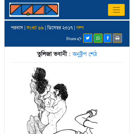
পরবাস |
সংখ্যা ৬৯
| ডিসেম্বর ২০১৭ |
গল্প
Share
তুলিজা ভবানী
:
অনুষ্টুপ শেঠ