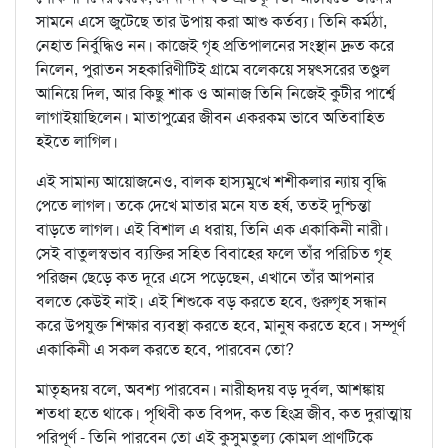
সামনে এসে জুটেছে তার উপায় করা আশু কর্তব্য। তিনি কর্মঠা,
নেহাত নির্বুদ্ধিও নন। কাজেই গৃহ প্রতিপালনের সংস্থান দ্রুত করে
নিলেন, পুরাতন সহকারিণীটিই গ্রামে বলেকয়ে সম্বৎসরের তণ্ডুল
আনিয়ে দিল, আর কিছু শাক ও আনাজ তিনি নিজেই কুটীর পার্শ্বে
লাগাইয়াছিলেন। মাতাপুত্রের জীবন একরকম ভাবে অতিবাহিত
হইতে লাগিল।
এই সামান্য আয়োজনেও, বালক হাস্যমুখে শশীকলার ন্যায় বৃদ্ধি
পেতে লাগল। তকে দেখে মাতার মনে যত হর্ষ, ততই দুশ্চিন্তা
বাড়তে লাগল। এই বিশাল এ ধরায়, তিনি এক একাকিনী নারী।
সেই বাতুলস্বভাব ব্যক্তির সহিত বিবাহের ফলে তাঁর পরিচিত গৃহ
পরিজন ছেড়ে কত দূরে এসে পড়েছেন, এখানে তাঁর আপনার
বলতে কেউই নাই। এই শিশুকে বড় করতে হবে, গুরুগৃহ সন্ধান
করে উপযুক্ত শিক্ষার ব্যবস্থা করতে হবে, মানুষ করতে হবে। সম্পূর্ণ
একাকিনী এ সকল করতে হবে, পারবেন তো?
মাতৃহৃদয় বলে, অবশ্য পারবেন। নারীহৃদয় বড় দুর্বল, আশঙ্কায়
শতধা হতে থাকে। পৃথিবী কত বিপদ, কত হিংস্র জীব, কত দুরাত্মায়
পরিপূর্ণ - তিনি পারবেন তো এই কুসুমতুল্য কোমল প্রাণটিকে