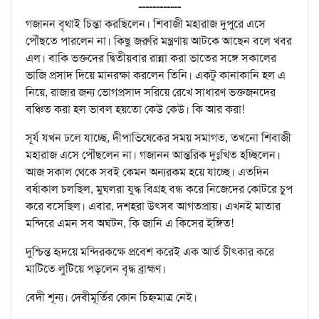
------------
গজানন বৃথাই চিন্তা করছিলেন। শিবাজী মহারাজ দুপুরে এসে
পৌঁছতে পারলেন না। কিছু জরুরি মন্ত্রণায় আটকে আছেন বলে খবর
এল। বাকি ভক্তদের দ্বিতীয়বার রান্না করা ভাতের সঙ্গে সকালের
ভাজি প্রসাদ দিয়ে মানরক্ষা করলেন তিনি। একটু কানাকানি হল এ
নিয়ে, রাজার জন্য ভোগপ্রসাদ সরিয়ে রেখে সাধারণ ভক্তজনদের
বঞ্চিত করা হল ভাবল হয়তো কেউ কেউ। কি আর করা!
সূর্য যখন ঢলে যাচ্ছে, দীপাভিষেকের সময় সমাগত, তখনো শিবাজী
মহারাজ এসে পৌঁছলেন না। গজানন আন্তরিক দুঃখিত হচ্ছিলেন।
আজ সকাল থেকে সবই কেমন অন্যরকম হয়ে যাচ্ছে। এতদিন
বর্ষাকাল চলছিল, মুঘলরা যুদ্ধ বিগ্রহ বন্ধ করে নিজেদের কোটরে চুপ
করে বসেছিল। এবার, দশহরা উৎসব আগতপ্রায়। এখনই মাতার
মন্দিরে এমন সব অঘটন, কি জানি এ কিসের ইঙ্গিত!
দুশ্চিন্ত হৃদয়ে মন্দিরকক্ষে প্রবেশ করেই এক আর্ত চীৎকার করে
মাটিতে লুটিয়ে পড়লেন বৃদ্ধ ব্রাহ্মণ।
বেদী শূন্য। দেবীমূর্তির কোন চিহ্নমাত্র নেই।