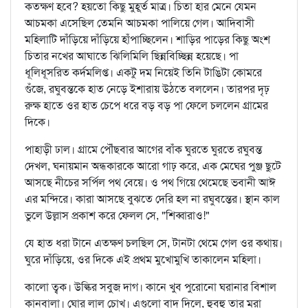
কতক্ষণ হবে? হয়তো কিছু মুহূর্ত মাত্র। চিতা হার মেনে যেমন
আচমকা এসেছিল তেমনি আচমকা পালিয়ে গেল। আদিবাসী
মহিলাটি দাঁড়িয়ে দাঁড়িয়ে হাঁপাচ্ছিলেন। শাড়ির পাড়ের কিছু অংশ
চিতার নখের আঘাতে ঝিলিমিলি ছিন্নবিচ্ছিন্ন হয়েছে। পা
ধূলিধূসরিত কর্দমলিপ্ত। একটু দম নিয়েই তিনি টাঙিটা কোমরে
গুঁজে, রঘুবন্তকে হাত নেড়ে ইশারায় উঠতে বললেন। তারপর দৃঢ়
রুক্ষ হাতে ওর হাত চেপে ধরে বড় বড় পা ফেলে চললেন গ্রামের
দিকে।
পাহাড়ী ঢাল। গ্রামে পৌঁছবার আগের বাঁক ঘুরতে ঘুরতে রঘুবন্ত
দেখল, ঘনায়মান অন্ধকারকে আরো গাঢ় করে, এক মেঘের পুঞ্জ ছুটে
আসছে নীচের সর্পিল পথ বেয়ে। ও পথ গিয়ে থেমেছে ভবানী আঈ
এর মন্দিরে। কারা আসছে বুঝতে দেরি হল না রঘুবন্তের। স্থান কাল
ভুলে উল্লাস প্রকাশ করে ফেলল সে, "শিব্বারাও!"
যে হাত ধরা টানে এতক্ষণ চলছিল সে, টানটা থেমে গেল ওর কথায়।
ঘুরে দাঁড়িয়ে, ওর দিকে এই প্রথম মুখোমুখি তাকালেন মহিলা।
কালো ত্বক। উল্কির সবুজ দাগ। কানে খুব পুরোনো ঘরানার বিশাল
কানবালা। ঘোর লাল চোখ। এগুলো বাদ দিলে, হুবহু তার মরা