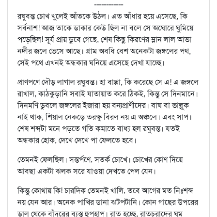
------------
রঘুবন্ত চোখ খুলেই আঁতকে উঠল। এত আঁধার হয়ে এসেছে, কি
সর্বনাশ! আজ তাকে ডাকার কেউ ছিল না বলে সে অঘোরে ঘুমিয়ে
পড়েছিল! সূর্য প্রায় ডুবে গেছে, শেষ কিছু কিরণের ম্লান লাল আভা
নদীর জলে ভেসে আছে। গ্রাম অবধি বেশ অনেকটা জঙ্গলের পথ,
সেই পথে এখনই অন্ধকার ঘনিয়ে এসেছে দেখা যাচ্ছে।
প্রাণপণে দৌড় লাগাল রঘুবন্ত। হা বাপ্পা, কি করেছে সে এ! এ জঙ্গলে
রাখাল, কাঠকুড়ানি সবাই যাতায়াত করে ঠিকই, কিন্তু সে দিনমানে।
দিনমণি ডুবলে জঙ্গলের ইজারা হয় বন্যপ্রাণীদের। বাঘ বা ভাল্লুক
নাই থাক, শিয়াল নেকড়ে তরক্ষু বিরল নয় এ অঞ্চলে। এবং সাপ।
শেষ শব্দটা মনে পড়তে গতি কমাতে বাধ্য হল রঘুবন্ত। যতই
অন্ধকার হোক, দেখে দেখে পা ফেলতে হবে।
তেমনই ফেলছিল। সন্তর্পণে, সতর্ক চোখে। চোখের কোণ দিয়ে
আবছা একটা ঝলক সরে যাওয়া দেখতে পেল যেন।
কিন্তু কোথায় কি! চারদিক তেমনই খালি, তবে আগের মত নিঃশব্দ
নয় যেন আর। অনেক পাখির ডানা ঝটপটানি। কোন গাছের উপরের
ডাল থেকে বাঁদরের ব্যস্ত হুপহাপ। রাত হচ্ছে, রাতচরাদের ঘুম