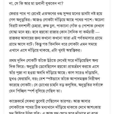
না, সে কি আর মা ভবানী বুঝবেন না?
ফেরার পথে পা রেখেই এতক্ষণের শুদ্ধ সুন্দর মনের ভাবটা নষ্ট হয়ে
গেল অনুভূতির। আজও লোকটা দাঁড়িয়ে আছে পথের পাশে। অচেনা
বিরাট বলশালী চেহারা, রুক্ষ চুল, পাকানো গোঁফ ও পোশাক দেখলে
যোদ্ধা মনে হয়। হবে হয়তো রাজার কোন সৈনিক বা কর্মচারী —
রাজকর আদায়ের জন্য কখনো কখনো তারা এই পর্বতমালার গ্রামে
গ্রামে আসে বটে। কিন্তু গত তিনদিন ধরে লোকটা এমন সময়ে
এখানে এসে দাঁড়িয়ে থাকছে, এটা খুবই অস্বস্তিকর।
প্রথম দুদিন লোকটি তাঁকে উঠতে দেখেই সরে দাঁড়িয়েছিল অন্য
দিক ফিরে। অনুভূতি ভেবেছিলেন হয়তো প্রাতর্ভ্রমণ করতে এসে
তাঁর পূজা না হওয়া অবধি দাঁড়িয়ে আছে। কাল সরেও দাঁড়ায়নি,
মুখও ফেরায়নি, বরং বেশ স্পষ্টভাবে তাঁকে আপাদমস্তক নিরীক্ষণ
করেছে লোকটা। সে চোখের চাহনি বড় কলুষিত, অনুভূতির সর্বাঙ্গে
যেন পিচ্ছিল স্পর্শ বুলিয়ে গেছিল তা।
কাজেকর্মে সেকথা ভুলেই গেছিলেন তারপর। আজ আবার
লোকটাকে পথের ঠিক মধ্যখানে দাঁড়িয়ে থাকতে দেখে আশংকায়
মন শিউরে উঠল তাঁর। এ আজ পথ ছেড়ে সরে দাঁড়াবে না বুঝে,