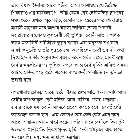
তাঁর বিশ্বাস ইদানিং আরো গভীর, আরো আশাময় হয়ে উঠেছে
শিব্বারাও এর কার্যকলাপে। তাঁরা যেমন সেই দেবীমন্দির স্থাপনের
সময় থেকে এখানে পুরোহিত, তেমনি তাঁর স্নেহের পাত্র শিব্বারাও,
মারাঠী মানুষের মনে আশার আলো জাগিয়ে তোলা শিবাজী
মহারাজের বংশেরও কুলদেবী এই তুলিজা ভবানী মাতা। কথিত
আছে মন্দাকিনী নদীতীরে কুকুর নামের এক অসুরকে বধ করে
সাধ্বী অনুভূতি ও তাঁর পুত্রকে রক্ষা করেছিলেন দেবী ভবানী। কথা
দিয়েছিলেন তাঁর সন্তানদের রক্ষা করবেন সর্বদা। সেই মানবীরূপা
দেবীর অন্তর্ধানের পর তুলিজা নগরে স্বয়ম্ভূ দেবীমূর্তির আবির্ভাব হয়।
অচিরে মন্দির গড়ে ওঠে, শহরের নামে দেবী পরিচিত হন তুলিজা
ভবানী বলে।
নগরখানায় চৌঘড়া বেজে ওঠে। ঊষার প্রথম অভিবাদন। আদি মায়া
দেবীর অপেক্ষাকৃত ছোট মন্দির থেকে বেরিয়ে এলেন গজানন।
এবার তাঁকে মূল ভবানী মন্দিরে প্রবেশ করতে হবে। চরণতীর্থের
আয়োজন করতে হবে। এত ভোরেও ভক্ত কেউ কেউ এসে বসে
আছে। গজানন আসন গ্রহণ করেন। তাঁর সামনে বেদীতে তিন ফুট
উচ্চতার, গ্রানাইটের নিকষ সুন্দর মূর্তি। দেবী অষ্টভুজা, এক হাতে
অসুরের ছিন্ন মুণ্ড, অন্যান্য হাতে অস্ত্রশস্ত্র।