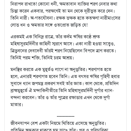
নিরাপদ রাখতে! কোনো ধনী, ক্ষমতাবান ব্যক্তির শরণ নেবার কথা
চিন্তা করেন একবার, পরক্ষণেই তা মন থেকে দূরীভূত করে দেন।
তিনি নারী। অ-গতযৌবনা। রক্ষক ভক্ষক হতে কতক্ষণ! নারীমাংসের
লোভ ধন ও ক্ষমতার সঙ্গে ওতপ্রোত জড়িত যে!
এরকমই এক বিনিদ্র রাত্রে, তাঁর কর্দম ঋষির কণ্ঠে শ্রুত
মহিষাসুরমর্দিনীর কাহিনী স্মরণে আসে। একা নারী হওয়া সত্ত্বেও,
ত্রিভুবনের দেবদেবী তাঁরই শরণ নিয়েছিলেন বিপদে ত্রাণ করতে।
তিনিই পরম শক্তি, তিনিই চরম আশ্রয়।
মনস্থির করতে এক মুহূর্তও লাগে না অনুভূতির। শরণাগত হতে
হলে, এনারই শরণাগত হবেন তিনি। এত বৎসর ঋষির গৃহিণী হবার
সুবাদে ধ্যান জপমন্ত্র প্রকরণ সবই তাঁর জ্ঞাত। কাল থেকে, প্রতিদিন
ব্রাহ্মমুহূর্তে ঐ মন্দাকিনীতীরে তিনি মহিষাসুরমর্দিনী দুর্গার ধ্যান-
বন্দনা করবেন। তাঁর ও তাঁর পুত্রের রক্ষাভার এখন থেকে দুর্গা
মাতার।
------------
জীবনযাপন বেশ একটা নিয়মে থিতিয়ে এসেছে অনুভূতির।
প্রতিদিন অন্ধকার থাকতে ঘুম ভাঙে তাঁর। পুত্র ও পরিচারিকা