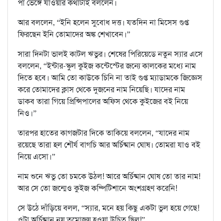
পা ভেঙ্গে যাওয়ার কথাটাই বললেন।
আর বললেন, “ইনি হলেন সুবোধ দত্ত। যতদিন না মিসেস গুপ্ত
ফিরছেন ইনি তোমাদের অঙ্ক শেখাবেন।”
সারা দিনটা ভালই কাটল ঋভুর। শেষের পিরিয়েডে নতুন স্যার এসে
বললেন, “ইন্টার-স্কুল কুইজ কন্টেস্টের জন্যে কালকের মধ্যে নাম
দিতে হবে। আমি তো কাউকে চিনি না তাই গুপ্ত ম্যাডামকে জিজ্ঞেস
করে তোমাদের ক্লাস থেকে দুজনের নাম নিয়েছি। যাদের নাম
ডাকব তারা গিয়ে প্রিন্সিপালের অফিস থেকে কুইজের বই নিয়ে
নিও।”
তারপর হাতের কাগজটার দিকে তাকিয়ে বললেন, “যাদের নাম
রয়েছে তারা হল শৌর্য বাগচি আর অর্চিষ্মান ঘোষ। তোমরা যাও বই
নিয়ে এসো।”
নাম শুনে ঋভু তো চমকে উঠল! আরে অর্চিষ্মান ঘোষ তো তার নাম!
আর সে তো জন্মেও কুইজ কম্পিটিশানে অংশগ্রহণ করেনি!
সে উঠে দাঁড়িয়ে বলল, “স্যার, মনে হয় কিছু একটা ভুল হয়ে গেছে!
ওটা অর্চিষ্মান নয় তমোজয় হওয়া উচিত ছিল!”