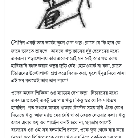
সে
দিন একটু ভয়ে ভয়েই স্কুলে গেল ঋভু। ক্লাসে যে কি হবে কে
জানে ভাবতে ভাবতে। আসলে ঋভু ক্লাসের দুষ্টু ছেলেদের মধ্যে
একজন। পড়াশোনায় তার একেবারেই মন নেই আর যত রকম
হাবিজাবি কাজ করায় ঋভুর জুড়ি নেই! হোমওয়ার্ক না করা, ক্লাসে
টিচারদের উল্টোপাল্টা প্রশ্ন করে বিরক্ত করা, স্কুলে ইঁদুর নিয়ে আসা
এই সব করতেই তার ভাল লাগে!
ওদের অঙ্কের শিক্ষিকা গুপ্ত ম্যাডাম বেশ কড়া। টিচারদের মধ্যে
একমাত্র তাকেই একটু ভয় পায় ঋভু। কিন্তু ওর যে কি মতিভ্রম
হয়েছিল--গত সপ্তাহে অঙ্কের খাতায় টেস্টের সময় ছবি এঁকে রেখে
দিয়েছে ঋভু! আজ ম্যাডামের সেই খাতা ফেরত দেওয়ার কথা। ঋভু
জানে এবার শুধু ওর গার্জেন কলই হবে না, ম্যাডাম আগেই
বলেছেন ওর ওই-সব বদমাইশি চললে, ওকে স্কুল থেকে বার করে
দেওয়া হবে প্রিন্সিপালকে বলে। ঋভু এমনিতে বকুনিকে ভয় পায়