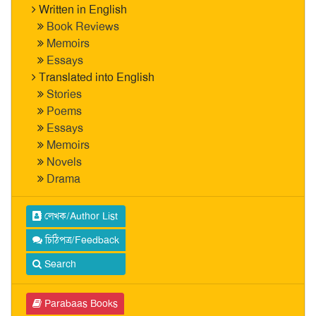
Written in English
Book Reviews
Memoirs
Essays
Translated into English
Stories
Poems
Essays
Memoirs
Novels
Drama
লেখক/Author List
চিঠিপত্র/Feedback
Search
Parabaas Books