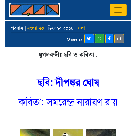
পরবাস |
সংখ্যা ৭৩
| ডিসেম্বর ২০১৮ |
গল্প
Share
যুগলবন্দীঃ ছবি ও কবিতা
:
ছবি: দীপঙ্কর ঘোষ
কবিতা: সমরেন্দ্র নারায়ণ রায়