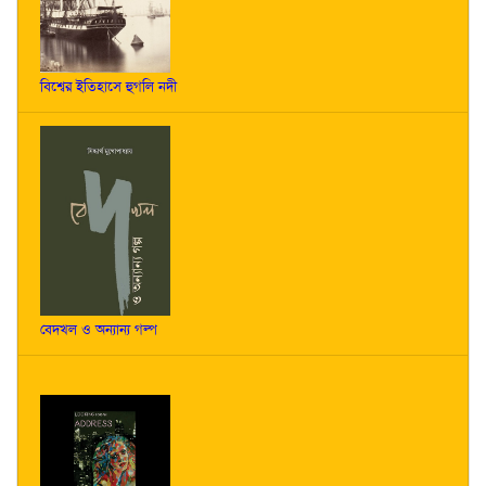
বিশ্বের ইতিহাসে হুগলি নদী
বেদখল ও অন্যান্য গল্প