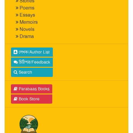
Stories
Poems
Essays
Memoirs
Novels
Drama
লেখক/Author List
চিঠিপত্র/Feedback
Search
Parabaas Books
Book Store