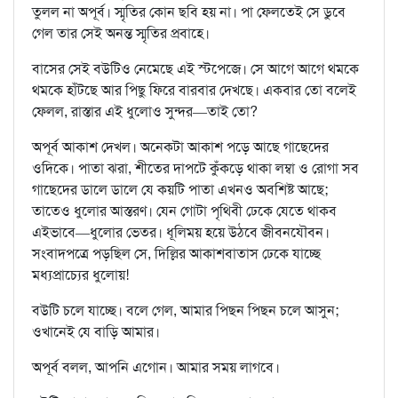
তুলল না অপূর্ব। স্মৃতির কোন ছবি হয় না। পা ফেলতেই সে ডুবে
গেল তার সেই অনন্ত স্মৃতির প্রবাহে।
বাসের সেই বউটিও নেমেছে এই স্টপেজে। সে আগে আগে থমকে
থমকে হাঁটছে আর পিছু ফিরে বারবার দেখছে। একবার তো বলেই
ফেলল, রাস্তার এই ধুলোও সুন্দর—তাই তো?
অপূর্ব আকাশ দেখল। অনেকটা আকাশ পড়ে আছে গাছেদের
ওদিকে। পাতা ঝরা, শীতের দাপটে কুঁকড়ে থাকা লম্বা ও রোগা সব
গাছেদের ডালে ডালে যে কয়টি পাতা এখনও অবশিষ্ট আছে;
তাতেও ধুলোর আস্তরণ। যেন গোটা পৃথিবী ঢেকে যেতে থাকব
এইভাবে—ধুলোর ভেতর। ধূলিময় হয়ে উঠবে জীবনযৌবন।
সংবাদপত্রে পড়ছিল সে, দিল্লির আকাশবাতাস ঢেকে যাচ্ছে
মধ্যপ্রাচ্যের ধুলোয়!
বউটি চলে যাচ্ছে। বলে গেল, আমার পিছন পিছন চলে আসুন;
ওখানেই যে বাড়ি আমার।
অপূর্ব বলল, আপনি এগোন। আমার সময় লাগবে।