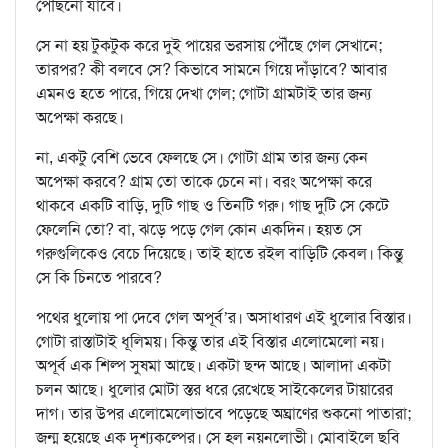
পৌঁছনো যাবে।
সে না হয় টুকটুক করে দুই পায়ের ভরসায় পৌঁছে গেল সেখানে;
তারপর? কী বলবে সে? কিভাবে সামনে গিয়ে দাঁড়াবে? আবার
এমনও হতে পারে, গিয়ে দেখা গেল; গোটা গ্রামটাই তার জন্য
অপেক্ষা করছে।
না, একটু বেশি ভেবে ফেলছে সে। গোটা গ্রাম তার জন্য কেন
অপেক্ষা করবে? গ্রাম তো তাকে চেনে না। বরং অপেক্ষা করে
থাকবে একটি বাড়ি, দুটি গাছ ও তিনটি গরু। গাছ দুটি সে কেটে
ফেলেনি তো? বা, ঝড়ে পড়ে গেল কোন একদিন। হয়ত সে
গরুগুলিকেও বেচে দিয়েছে। তাই হাতে রইল বাড়িটি কেবল। কিন্তু
সে কি চিনতে পারবে?
পথের ধুলোয় পা দেবে গেল অপূর্ব’র। অসাধারণ এই ধুলোর বিস্তার।
গোটা রাস্তাটাই ধূলিময়। কিন্তু তার এই বিস্তার এলোমেলো নয়।
অপূর্ব এক শিল্প সুষমা আছে। একটা ছন্দ আছে। আলাদা একটা
চলন আছে। ধুলোর মোটা স্তর ধরে রেখেছে সাইকেলের টায়ারের
দাগ। তার উপর এলোমেলোভাবে পড়েছে অঘ্রাণের শুকনো পাতারা;
জন্ম হয়েছে এক দৃশ্যকল্পের। সে হল নয়নলোভী। মোবাইলে ছবি