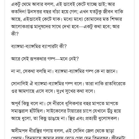
একটু থেমে আবার বলল, এই ভাবেই কেটে যাচ্ছে ভাই; আর
কতদিন! উনসত্তর বছর বাঁচা হয়ে গেল; এখন যতটুকু জীবন বাকি
আছে, এইভাবেই কেটে যাক। মধ্যে মধ্যে তোমাদের মত শিক্ষার
আলোকপ্রাপ্ত মানুষদের সাথে দেখা হবে---একটু কথা হবে; আর
কী?
ব্যাঙ্গমা-ব্যাঙ্গমির ব্যাপারটা কী?
আরে সেই রূপকথার গল্প—মনে নেই?
না না, সেকথা বলছি না। ব্যাঙ্গমা-ব্যাঙ্গমির গল্প কে না জানে।
সোনালিই ঐ ব্যাঙ্গমা-ব্যাঙ্গমির গল্প বলে। তারা নাকি রাতবিরেতে
ওর আমগাছে এসে বসে। দুঃখ সুখের কথা বলে।
অপূর্ব কিছু বলে না। সে নীরবে ধূলিকণার বহর মাপতে মাপতে
সমান্তরাল হাঁটছিল। সাইকেলের টায়ারের চাপে যেখানে উঁচু হয়ে
আছে ধুলো, তা কিছু ভাঙছে না। স্থির এবং প্রত্যয়ী ধুলোসকল।
অসীমপদ ধীরস্থির গলায় বলল, এই সেদিন জেল থেকে ছাড়া
পেলুম। তিনমাসে আমার বয়স বেড়ে গেল যেন তিনবছর। জীবনটা