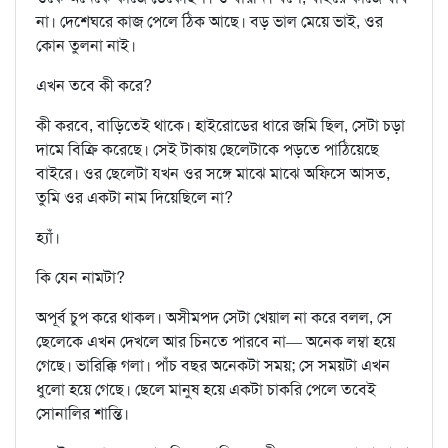
না। দেশেঘরে কাজ পেলে ঠিক আছে। বড় ভাল মেয়ে ভাই, ওর
কোন তুলনা নাই।
এখন তবে কী করে?
কী করবে, বাড়িতেই থাকে। হাইরোডের ধারে জমি ছিল, সেটা চড়া
দামে বিক্রি করেছে। সেই টাকায় ছেলেটাকে পড়তে পাঠিয়েছে
বাইরে। ওর ছেলেটা যখন ওর সঙ্গে মাঝে মাঝে অফিসে আসত,
তুমি ওর একটা নাম দিয়েছিলে না?
হ্যাঁ।
কি যেন নামটা?
অপূর্ব চুপ করে থাকল। অসীমপদ সেটা খেয়াল না করে বলল, সে
ছেলেকে এখন দেখলে আর চিনতে পারবে না— অনেক লম্বা হয়ে
গেছে। ভারিক্কি গলা। পাঁচ বছর অনেকটা সময়; সে সময়টা এখন
ধুলো হয়ে গেছে। ছেলে মানুষ হয়ে একটা চাকরি পেলে তবেই
সোনালির শান্তি।