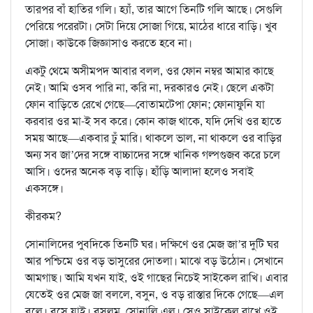
তারপর বাঁ হাতির গলি। হ্যাঁ, তার আগে তিনটি গলি আছে। সেগুলি
পেরিয়ে পরেরটা। সেটা দিয়ে সোজা গিয়ে, মাঠের ধারে বাড়ি। খুব
সোজা। কাউকে জিজ্ঞাসাও করতে হবে না।
একটু থেমে অসীমপদ আবার বলল, ওর ফোন নম্বর আমার কাছে
নেই। আমি ওসব পারি না, করি না, দরকারও নেই। ছেলে একটা
ফোন বাড়িতে রেখে গেছে—বোতামটেপা ফোন; ফোনাফুনি যা
করবার ওর মা-ই সব করে। কোন কাজ থাকে, যদি দেখি ওর হাতে
সময় আছে—একবার ঢুঁ মারি। থাকলে ভাল, না থাকলে ওর বাড়ির
অন্য সব জা’দের সঙ্গে বাচ্চাদের সঙ্গে খানিক গল্পগুজব করে চলে
আসি। ওদের অনেক বড় বাড়ি। হাঁড়ি আলাদা হলেও সবাই
একসঙ্গে।
কীরকম?
সোনালিদের পুবদিকে তিনটি ঘর। দক্ষিণে ওর মেজ জা’র দুটি ঘর
আর পশ্চিমে ওর বড় ভাসুরের দোতলা। মাঝে বড় উঠোন। সেখানে
আমগাছ। আমি যখন যাই, ওই গাছের নিচেই সাইকেল রাখি। এবার
যেতেই ওর মেজ জা বললে, বসুন, ও বড় রাস্তার দিকে গেছে—এল
বলে। বসে যাই। বসলুম, সোনালি এল। সেও সাইকেল রাখে ওই