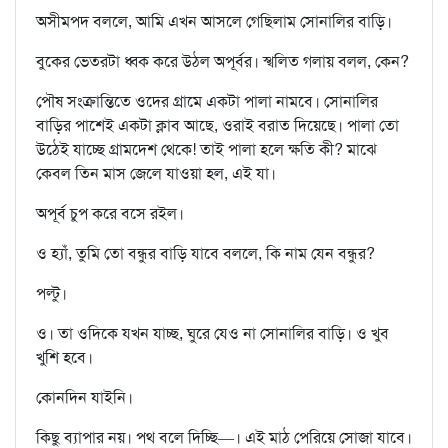
অসীমপদ বললে, আমি এখন আসলে গেছিলাম সোনালির বাড়ি।
বুকের ভেতরটা ধ্বক করে উঠল অপূর্বর। স্খলিত গলায় বলল, কেন?
পৌষ সংক্রান্তিতে ওদের গ্রামে একটা পালা নামবে। সোনালির
বাড়ির পাশেই একটা ক্লাব আছে, ওরাই বরাত দিয়েছে। পালা তো
উঠেই যাচ্ছে গ্রামদেশ থেকে! তাই পালা হলে ক্ষতি কী? মাঝে
কেবল তিন মাস জেলে যাওয়া হল, এই যা।
অপূর্ব চুপ করে বসে রইল।
ও হ্যাঁ, তুমি তো বন্ধুর বাড়ি যাবে বললে, কি নাম যেন বন্ধুর?
পল্টু।
ও। তা ওদিকে যখন যাচ্ছ, ঘুরে যেও না সোনালির বাড়ি। ও খুব
খুশি হবে।
কোনদিন যাইনি।
কিছু ব্যাপার নয়। পথ বলে দিচ্ছি—। এই মাঠ পেরিয়ে সোজা যাবে।