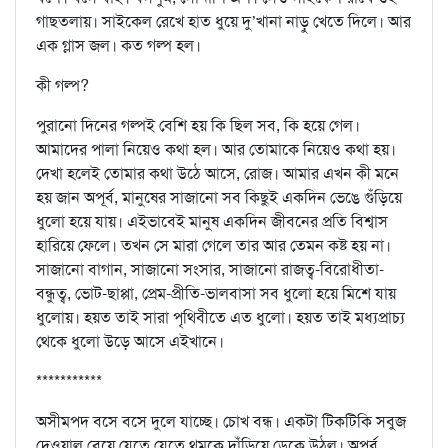
গাছতলায়। সাইকেল রেখে হাত ধুয়ে দু’খানা নাড়ু খেতে দিলে। আর
এক গ্লাস জল। কত গল্প হল।
কী গল্প?
পুরানো দিনের গল্পই বেশি হয় কি ছিল সব, কি হয়ে গেল।
আমাদের পালা নিয়েও কথা হল। আর তোমাকে নিয়েও কথা হয়।
দেখা হলেই তোমার কথা উঠে আসে, রোজ। আমার এখন কী মনে
হয় জান অপূর্ব, মানুষের সাজানো সব কিছুই একদিন ভেঙে গুঁড়িয়ে
ধুলো হয়ে যায়। এইভাবেই মানুষ একদিন জীবনের প্রতি বিশ্বাস
হারিয়ে ফেলে। তখন সে মারা গেলে তার আর তেমন কষ্ট হয় না।
সাজানো বাগান, সাজানো সংসার, সাজানো রাজত্ব-বিরোধীতা-
বন্ধুত্ব, ভোট-ছাপ্পা, প্রেম-প্রীতি-ভালবাসা সব ধুলো হয়ে মিশে যায়
ধুলোয়। হয়ত তাই সারা পৃথিবীতে এত ধুলো। হয়ত তাই মধ্যপ্রাচ্য
থেকে ধুলো উড়ে আসে এইখানে।
***********
অসীমপদ বসে বসে দুলে যাচ্ছে। চোখ বন্ধ। একটা টিকটিকি সবুজ
দেওয়াল বেয়ে যেতে যেতে থমকে দাঁড়িয়ে ডেকে উঠল। অপূর্ব