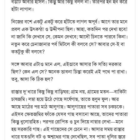
বউটি আবার হাসল। কিন্তু আর কিছু বলল না। তারপর হন হন করে
হাঁটা লাগাল।
নিজের বশে একটু একটু করে হাঁটতে লাগল অপূর্ব। আগে তার মনে
প্রবল এক উৎকন্ঠা ও উদ্দীপনা ছিল। আহা, কতদিন পর দেখা হবে!
না জানি কি দেখবে সে, কেমন দেখবে; আদৌ চিনতে পারবে কিনা।
নতুন করে চেনাজানার পর্ব মিটলে কী বলবে সে? আবার সে-ই বা
কতটুকু কী বলবে?
সঙ্গে আবার এটাও মনে এল, এইভাবে আসার কি সত্যি দরকার
ছিল? কেন এল সে? অনেক ভাবনা চিন্তা করেই এই পথে পা রাখা।
তবু, আসা কি ঠিক হল?
রাস্তার দু’ধারে কিছু কিছু বাড়িঘর; গ্রাম নয়, গ্রামের মতন—বাকিটা
চাষজমি। লম্বা হয়ে উঠে গেছে সর্ষেগাছ, তাতে হলুদ ফুল। আর
আছে মাঠের পর মাঠ আলুগাছ। আলুগাছের পাতারা সব চকচকে।
এইসব ক্ষেতজমির ফাঁকে যেসব গাছ বসানো আছে, তাদের পাতারা
কিন্তু ধুলোরহিত। পরপর রোপিত ও চুন দিয়ে নাম্বার লেখা—মনে
হয় সরকারি গাছ। এই গাছেদের সে চেনে না। আসার সময় রাস্তার
ধারে যতগুলি বট ও অশ্বত্থের গাছ দেখেছিল, সব পাতা ধূলির স্তরে