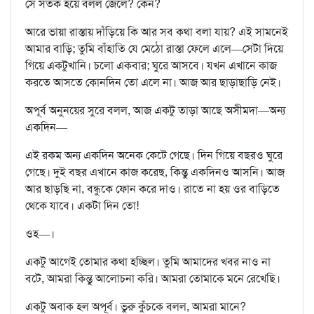
সে সতর্ক হয়ে বলল জেলে? কেন?
আরে ভায়া রাস্তায় দাঁড়িয়ে কি আর সব কথা বলা যায়? এই সামনেই
আমার বাড়ি; তুমি বাঁহাতি যে মেঠো রাস্তা ফেলে এলে—সেটা দিয়ে
গিয়ে একটুখানি। চলো একবার; ঘুরে আসবে। যখন এখানে কাজ
করতে আসতে কোনদিন তো এলে না। আজ আর ছাড়াছাড়ি নেই।
অপূর্ব অনুনয়ের সুরে বলল, আজ একটু তাড়া আছে অসীমদা—অন্য
একদিন—
এই রকম অন্য একদিন অনেক কেটে গেছে। দিন গিয়ে বছরও ঘুরে
গেছে। দুই বছর এখানে কাজ করেছ, কিন্তু একদিনও আসনি। আজ
আর ছাড়ছি না, বন্ধুকে ফোন করে দাও। রাতে না হয় ওর বাড়িতে
থেকে যাবে। একটা দিন তো!
ওহ—।
একটু আগেই তোমার কথা হচ্ছিল। তুমি আমাদের খবর নাও না
বটে, আমরা কিন্তু আলোচনা করি। আমরা তোমাকে মনে রেখেছি।
একটু অবাক হল অপূর্ব। ভুরু কুঁচকে বলল, আমরা মানে?