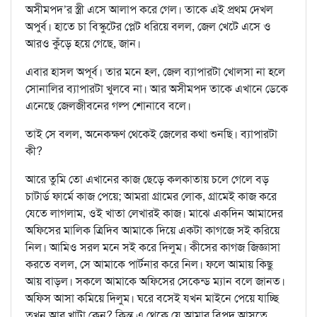
অসীমপদ’র স্ত্রী এসে আলাপ করে গেল। তাকে এই প্রথম দেখল
অপুর্ব। হাতে চা বিস্কুটের প্লেট ধরিয়ে বলল, জেল খেটে এসে ও
আরও কুঁড়ে হয়ে গেছে, জান।
এবার হাসল অপূর্ব। তার মনে হল, জেল ব্যাপারটা খোলসা না হলে
সোনালির ব্যাপারটা খুলবে না। আর অসীমপদ তাকে এখানে ডেকে
এনেছে জেলজীবনের গল্প শোনাবে বলে।
তাই সে বলল, অনেকক্ষণ থেকেই জেলের কথা শুনছি। ব্যাপারটা
কী?
আরে তুমি তো এখানের কাজ ছেড়ে কলকাতায় চলে গেলে বড়
চাটার্ড ফার্মে কাজ পেয়ে; আমরা গ্রামের লোক, গ্রামেই কাজ করে
যেতে লাগলাম, ওই খাতা লেখারই কাজ। মাঝে একদিন আমাদের
অফিসের মালিক ত্রিদিব আমাকে দিয়ে একটা কাগজে সই করিয়ে
নিল। আমিও সরল মনে সই করে দিলুম। কীসের কাগজ জিজ্ঞাসা
করতে বলল, সে আমাকে পার্টনার করে নিল। ফলে আমায় কিছু
আয় বাড়ল। সকলে আমাকে অফিসের সেকেন্ড ম্যান বলে জানত।
অফিস আসা কমিয়ে দিলুম। ঘরে বসেই যখন মাইনে পেয়ে যাচ্ছি
তখন আর খাটা কেন? কিন্তু এ থেকে যে আমার বিপদ আসতে