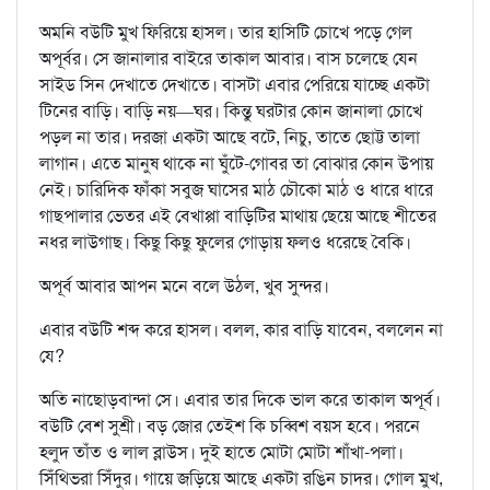
অমনি বউটি মুখ ফিরিয়ে হাসল। তার হাসিটি চোখে পড়ে গেল
অপূর্বর। সে জানালার বাইরে তাকাল আবার। বাস চলেছে যেন
সাইড সিন দেখাতে দেখাতে। বাসটা এবার পেরিয়ে যাচ্ছে একটা
টিনের বাড়ি। বাড়ি নয়—ঘর। কিন্তু ঘরটার কোন জানালা চোখে
পড়ল না তার। দরজা একটা আছে বটে, নিচু, তাতে ছোট্ট তালা
লাগান। এতে মানুষ থাকে না ঘুঁটে-গোবর তা বোঝার কোন উপায়
নেই। চারিদিক ফাঁকা সবুজ ঘাসের মাঠ চৌকো মাঠ ও ধারে ধারে
গাছপালার ভেতর এই বেখাপ্পা বাড়িটির মাথায় ছেয়ে আছে শীতের
নধর লাউগাছ। কিছু কিছু ফুলের গোড়ায় ফলও ধরেছে বৈকি।
অপূর্ব আবার আপন মনে বলে উঠল, খুব সুন্দর।
এবার বউটি শব্দ করে হাসল। বলল, কার বাড়ি যাবেন, বললেন না
যে?
অতি নাছোড়বান্দা সে। এবার তার দিকে ভাল করে তাকাল অপূর্ব।
বউটি বেশ সুশ্রী। বড় জোর তেইশ কি চব্বিশ বয়স হবে। পরনে
হলুদ তাঁত ও লাল ব্লাউস। দুই হাতে মোটা মোটা শাঁখা-পলা।
সিঁথিভরা সিঁদুর। গায়ে জড়িয়ে আছে একটা রঙিন চাদর। গোল মুখ,