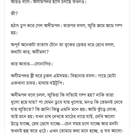
আরও বলে। অসীমপদর হাসি চলছে তখনও।
কী?
হঠাৎ চুপ করে গেল অসীমপদ। তারপর বলল, স্মৃতি জমে জমে গল্প
হয়।
অপূর্ব অনেকটা বাতাস টেনে তা বুকের ভেতর ধরে রেখে বলল,
কথাটা কার, অসীমদা?
কার আবার—সোনালির।
অসীমপদর স্ত্রী ঘরে ঢুকল এইসময়। বিছানায় বসল। গায়ে মোটা
একখানা চাদর। মাথায় বউটুপি।
অসীমপদ বলে চলল, স্মৃতিরা কি সত্যিই গল্প হয়? নাকি তারা
ধুলো হয়ে যায়? পা যেমন ডুবে যায় ধুলোয়, মনও কি তেমনই দেবে
যায় স্মৃতিতে? কি জানি! কিন্তু এমনি মনে হয়। আমি কুঁড়ে লোক,
তাই মনে হয়। যখন চাষ দেখতে মাঠের ধারে যাই, দেখি আলো
উড়ে যাচ্ছে, মেঘ ভেসে যাচ্ছে—যেন সময় চলে যাচ্ছে আর মনটা
তখনই হুহু করে ওঠে। এখন তোমার কথা মনে হচ্ছে, ও সব আলো-