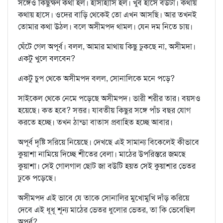
সঙ্গেও কিছুক্ষণ কথা হল। হাসাহাসি হল। খুব হাসে বউটা। কথায়
কথায় হাসে। ওদের বাড়ি থেকেই তো এখন আসছি। আর তখনই
তোমার কথা উঠল। বলে অসীমপদ থামল। যেন দম নিতে চায়।
ঘেঁটে গেল অপূর্ব। বলল, আমার মাথায় কিছু ঢুকছে না, অসীমদা।
একটু খুলে বলবেন?
একটু চুপ থেকে অসীমপদ বলল, সোনালিকে মনে পড়ে?
সাইকেল থেকে নেমে পড়েছে অসীমপদ। ভারী শরীর তার। বয়সও
হয়েছে। কত হবে? সত্তর। যাবতীয় কিছুর সঙ্গে পাঁচ বছর যোগ
করতে হচ্ছে। তখন ঠান্ডা বাতাস প্রবাহিত হচ্ছে আবার।
অপূর্ব দৃষ্টি সরিয়ে নিয়েছে। দেখছে এই সামান্য বিকেলেই কীভাবে
কুয়াশা নামিয়ে দিচ্ছে শীতের বেলা। মাঠের উপরিস্তরে জমছে
কুয়াশা। সেই গোলগাল ছোট জা বউটি হয়ত সেই কুয়াশার ভেতর
ঢুকে পড়েছে।
অসীমপদ এই ভাবে যে তাকে সোনালির মুখোমুখি দাঁড় করিয়ে
দেবে এই ধূধূ শূন্য মাঠের ভেতর ধুলোর ভেতর, তা কি ভেবেছিল
অপূর্ব?