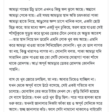
আমড়া গাছের উঁচু ডালে এখনও কিছু ফল ঝুলে আছে। অঘ্রাণে
আমড়া পেকে যায়। এই সময় আমড়ার স্বাদ অতি চমৎকার! পাকা
আমড়া হাতে নিয়ে, আঙুলের অল্প চাপে খানিক দলে, একটা ছোট্ট
ছিদ্র করে; তার মধ্যে অল্প একটু নুন ঢুকিয়ে, তরল হয়ে যাওয়া সেই
শাঁসটুকুকে সুড়ুত করে মুখের ভেতর টেনে নেবার যে অদ্ভুত আবেশ
—তার স্বাদ নিয়ে মন ভরেনি এমনি লোক খুব কম আছে। এমনি
করে আমড়া খাওয়া তাকে শিখিয়েছিল সোনালি। খুব যে ভাল লাগত
তা নয়, কিন্তু খারাপও লাগত না। সোনালি বলত, পাকা আমড়া যদি
সারাদিন রোদ পাওয়া হয় তো সেটি সোনায় সোহাগা! পাকা শাঁসে
থাকে রোদগন্ধ। আঃ! অপূর্ব আমড়ার ভেতর রোদগন্ধ কোনদিন
পায়নি।
বাস যে খুব জোরে চলছিল, তা নয়। আবার ঢিমেও যাচ্ছিল না।
যখন থেকে অপূর্ব বাসে উঠে বসেছে, সেই একই গতিতে বাস
চলেছে। মোবাইল বের করে টাইম দেখল সে। কুড়ি মিনিট হয়েছে
সে বাসে উঠেছে। যখন ওঠে খুব ভীড় ছিল। পরে পরে হালকা হতে
শুরু করে। তখনই জানালার দিকটা ফাঁকা হয় ও অপূর্ব সেদিকে সরে
আসে। স্বচ্ছ জানালার কাঁচ। ফলে সেটা নামানো থাকলেও বাইরেটা