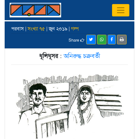
পরবাস |
সংখ্যা ৭৫
| জুন ২০১৯ |
গল্প
Share
ধূলিধূসর
:
অনিরুদ্ধ চক্রবর্তী