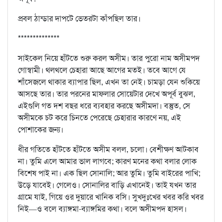
প্রবল ঠান্ডার দাপটে ভেতরটা কাঁপছিল তার।
**************
সাইকেল নিয়ে হাঁটতে শুরু করল অসীম। তার পুরো নাম অসীমপদ
গোস্বামী। থলথলে চেহারা আছে আগের মতই। তবে আগে যে
শাঁসেজলে থাকার ব্যাপার ছিল, এখন তা নেই। চামড়া যেন শুকিয়ে
আসছে তার। তার পরনের মাফলার সোয়েটার দেখে অপূর্ব বুঝল,
এইগুলি গত দশ বছর ধরে ব্যবহার করছে অসীমদা। বস্তুত, সে
অসীমকে চট করে চিনতে পেরেছে চেহারার কারণে নয়, এই
পোশাকের জন্য।
ধীর গতিতে হাঁটতে হাঁটতে অসীম বলল, চলো। বেশীক্ষণ আটকাব
না। তুমি এলে আমার ভাল লাগবে; কারণ মনের কথা বলার লোক
বিশেষ পাই না। এক ছিল সোনালি; আর তুমি। তুমি বাইরের পাখি;
উড়ে যাবেই। গেলেও। সোনালির বাড়ি এখানেই। তাই যখন তার
গ্রামে যাই, গিয়ে ওর দুয়ারে খানিক বসি। সুখদুঃখের খবর করি খবর
নিই—ও বলে ব্যাঙ্গমা-ব্যাঙ্গমির কথা। বলে অসীমপদ হাসল।