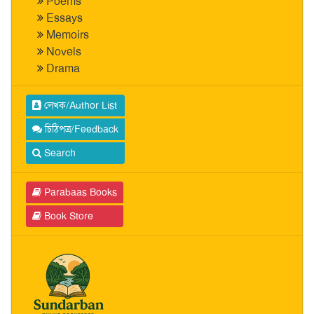
Poems
Essays
Memoirs
Novels
Drama
লেখক/Author List
চিঠিপত্র/Feedback
Search
Parabaas Books
Book Store