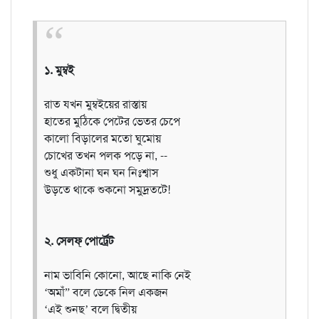
১. মুম্বই
রাত যখন মুম্বইয়ের রাস্তায়
হাতের মুঠিকে পেটের ভেতর চেপে
কালো বিড়ালের মতো ঘুমোয়
চোখের তখন পলক পড়ে না, --
শুধু একটানা ঘন ঘন নিঃশ্বাস
উড়তে থাকে শুকনো সমুদ্রতটে!
২. সেলফ্‌ পোর্ট্রেট
নাম ভাবিনি কোনো, আছে নাকি নেই
‘অমাঁ” বলে ডেকে নিল একজন
‘এই শুনছ’ বলে দ্বিতীয়