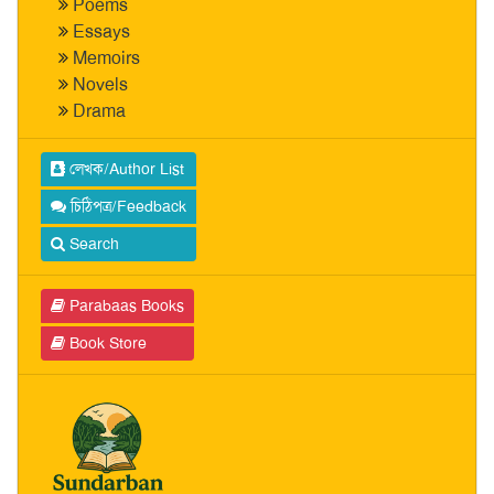
Poems
Essays
Memoirs
Novels
Drama
লেখক/Author List
চিঠিপত্র/Feedback
Search
Parabaas Books
Book Store