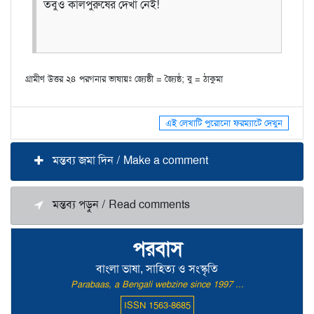
তবুও কালপুরুষের দেখা নেই!
গ্রামীণ উত্তর ২৪ পরগনার ভাষায়ঃ জ্যেষ্ঠী = জ্যৈষ্ঠ; বু = ঠাকুমা
এই লেখাটি পুরোনো ফরম্যাটে দেখুন
মন্তব্য জমা দিন / Make a comment
মন্তব্য পড়ুন / Read comments
পরবাস
বাংলা ভাষা, সাহিত্য ও সংস্কৃতি
Parabaas, a Bengali webzine since 1997 ...
ISSN 1563-8685