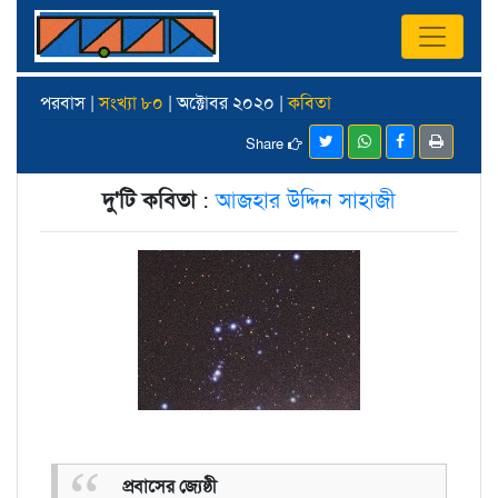
পরবাস |
সংখ্যা ৮০
| অক্টোবর ২০২০ |
কবিতা
Share
দু'টি কবিতা
:
আজহার উদ্দিন সাহাজী
প্রবাসের জ্যেষ্ঠী