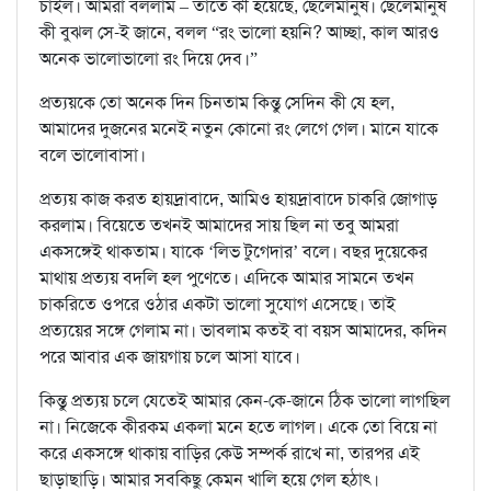
চাইল। আমরা বললাম – তাতে কী হয়েছে, ছেলেমানুষ। ছেলেমানুষ
কী বুঝল সে-ই জানে, বলল “রং ভালো হয়নি? আচ্ছা, কাল আরও
অনেক ভালোভালো রং দিয়ে দেব।”
প্রত্যয়কে তো অনেক দিন চিনতাম কিন্তু সেদিন কী যে হল,
আমাদের দুজনের মনেই নতুন কোনো রং লেগে গেল। মানে যাকে
বলে ভালোবাসা।
প্রত্যয় কাজ করত হায়দ্রাবাদে, আমিও হায়দ্রাবাদে চাকরি জোগাড়
করলাম। বিয়েতে তখনই আমাদের সায় ছিল না তবু আমরা
একসঙ্গেই থাকতাম। যাকে ‘লিভ টুগেদার’ বলে। বছর দুয়েকের
মাথায় প্রত্যয় বদলি হল পুণেতে। এদিকে আমার সামনে তখন
চাকরিতে ওপরে ওঠার একটা ভালো সুযোগ এসেছে। তাই
প্রত্যয়ের সঙ্গে গেলাম না। ভাবলাম কতই বা বয়স আমাদের, কদিন
পরে আবার এক জায়গায় চলে আসা যাবে।
কিন্তু প্রত্যয় চলে যেতেই আমার কেন-কে-জানে ঠিক ভালো লাগছিল
না। নিজেকে কীরকম একলা মনে হতে লাগল। একে তো বিয়ে না
করে একসঙ্গে থাকায় বাড়ির কেউ সম্পর্ক রাখে না, তারপর এই
ছাড়াছাড়ি। আমার সবকিছু কেমন খালি হয়ে গেল হঠাৎ।