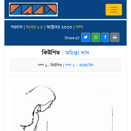
পরবাস |
সংখ্যা ৮০
| অক্টোবর ২০২০ |
গল্প
Share
কিউপিড
:
অচিন্ত্য দাস
গল্প ১-- কিউপিড |
গল্প ২ -- মাছের দিন