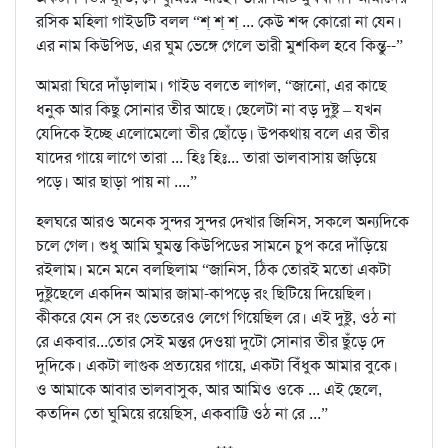
রসিক মহিলা গাইডটি বলল “শ্ শ্ শ্ ... কেউ শব্দ কোরো না যেন।
এর নাম কিউপিড, এর ঘুম ভেঙ্গে গেলে ভারী মুশকিল হবে কিন্তু--”
আমরা ঘিরে দাঁড়ালাম। গাইড বলতে লাগল, “জানো, এর কাছে
ধনুক আর কিছু সোনার তীর আছে। ছেলেটা না বড় দুষ্টু – যখন
যেদিকে ইচ্ছে এলোমেলো তীর ছোঁড়ে। উপকথায় বলে এর তীর
যাদের গায়ে লাগে তারা ... হিঃ হিঃ... তারা ভালবাসায় জড়িয়ে
পড়ে। আর ছাড়া পায় না ....”
হলঘরে আরও অনেক সুন্দর সুন্দর দেখার জিনিস, সকলে অন্যদিকে
চলে গেল। শুধু আমি ঘুমন্ত কিউপিডের সামনে চুপ করে দাঁড়িয়ে
রইলাম। মনে মনে বলছিলাম “জানিস, ঠিক তোরই মতো একটা
দুষ্টুছেলে একদিন আমার জামা-কাপড়ে রং ছিটিয়ে দিয়েছিল।
কীকরে যেন সে রং ভেতরেও লেগে গিয়েছিল রে। এই দুষ্টু, ওঠ না
রে একবার...তোর সেই মন্তর দেওয়া দুটো সোনার তীর ছুঁড়ে দে
দুদিকে। একটা লাগুক প্রত্যয়ের গায়ে, একটা বিঁধুক আমার বুকে।
ও আমাকে আবার ভালবাসুক, আর আমিও ওকে ... এই ছেলে,
কতদিন তো ঘুমিয়ে রয়েছিস, একবাট্টি ওঠ না রে ...”