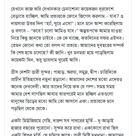
যেখানে কাজ করি সেখানকার চেনাশোনা কয়েকজন দূরদেশে
বেড়াতে যাচ্ছিল, আমি প্রত্যয়কে ফোনে জিগেস করলাম – যাব? ও
দায়সারা উত্তর দিল “হ্যাঁ, ঘুরে এসো”। মনে মনে আশা করেছিলাম
ও বলবে – “কবে? চলো আমিও যাব।” অন্ততপক্ষে আমার যাওয়া
নিয়ে কিছু জানতে চাইবে। কে কে যাচ্ছে, কতদিনের সফর এইসব।
তেমন কোনো কথা তো বলল না প্রত্যয়। আমাদের দুবছরের সম্পর্ক
কি শেষ হতে চলেছে? কী জানি। খুব মনমরা হয়ে পড়েছিলাম
কয়েকটা দিন, তবু ভাবলাম ঘুরেই আসি।
গ্রীস দেশটা ভারী সুন্দর। পাহাড়, অরণ্য, সমুদ্র, দ্বীপ। চারিদিকে
প্রাচীন ইতিহাসের নমুনা ছড়ানো। আমাদের দেশের মতো এদেরও
অনেক দেবদেবী। আর তাদের নিয়ে কত যে গল্প। সময় সময়
আমার বেশ লাগছিল আবার তারপরেই মনে হচ্ছিল এতগুলো
মানুষের ভিড়ের মধ্যে আমি তো আসলে একা। প্রত্যয়কে মনে
পড়ছিল থেকে থেকে।
একটা মিউজিয়মে গেছি, দারুণ সব পাথরের মূর্তি – দু-আড়াই
হাজার বছরের পুরোনো। সুন্দর করে রাখা। এককোণে রাখা ছিল
একটা শিশুর মূর্তি, সে ঘুমিয়ে আছে। ভারী মিষ্টি মুখখানা। আমাদের