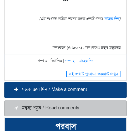
***
(এই সংখ্যায় অচিন্ত্য দাসের আরো একটি গল্পঃ
'মাছের দিন'
)
অলংকরণ (Artwork) : অলংকরণঃ রাহুল মজুমদার
গল্প ১-- কিউপিড |
গল্প ২ -- মাছের দিন
এই লেখাটি পুরোনো ফরম্যাটে দেখুন
মন্তব্য জমা দিন / Make a comment
মন্তব্য পড়ুন / Read comments
পরবাস