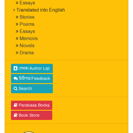
Essays
Translated into English
Stories
Poems
Essays
Memoirs
Novels
Drama
লেখক/Author List
চিঠিপত্র/Feedback
Search
Parabaas Books
Book Store