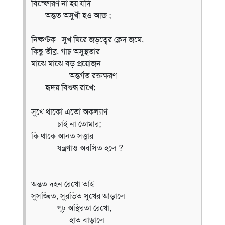
বিস্ফোরণ না হয় যদি
অন্তত অসুখী হও আজ ;
নিষ্কণ্টক সুখ ঘিরে জড়ত্বের ক্লেদ জমে,
কিছু তীব্র, গাঢ় অসুস্থতার
মাঝে মাঝে বড় প্রয়োজন
অন্তর্গত রক্তক্ষরণ
হৃদয় বিশুদ্ধ রাখে;
সুখে থাকো এতো অকল্যাণ
চাই না তোমার;
কি থাকে আনত সত্ত্বার
যন্ত্রণাও অবসিত হলে ?
অন্তত দহন রেখো তাই
সুসজ্জিত, সুরভিত সুখের আড়ালে
গূঢ় অস্থিরতা রেখো,
হাত বাড়ালে