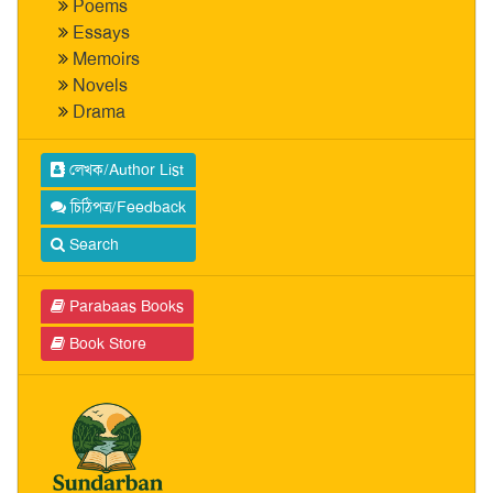
Poems
Essays
Memoirs
Novels
Drama
লেখক/Author List
চিঠিপত্র/Feedback
Search
Parabaas Books
Book Store