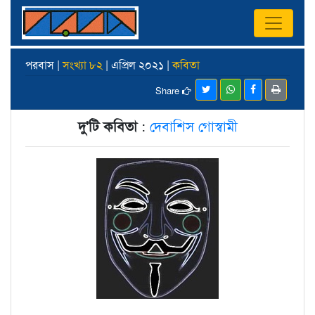
পরবাস |
সংখ্যা ৮২
| এপ্রিল ২০২১ |
কবিতা
Share
দু'টি কবিতা
:
দেবাশিস গোস্বামী