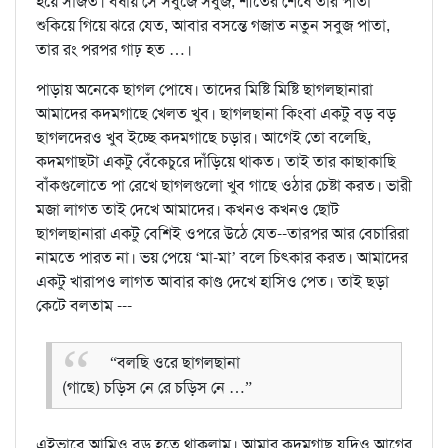
হয়ে সাজত। বর্ষায় সে সবুজে সবুজ, শীতের শেষে তার পাতা
শুকিয়ে গিয়ে ঝরে যেত, আবার বসন্তে গজাত নতুন সবুজ পাতা,
তার রং পরপর গাঢ় হত …।
পাড়ায় অনেকে ছাগল পোষে। তাদের মিষ্টি মিষ্টি ছাগলছানারা
আমাদের কদমগাছে খেলত খুব। ছাগলছানা কিংবা একটু বড় বড়
ছাগলদেরও খুব ইচ্ছে কদমগাছে চড়ার। আগেই তো বলেছি,
কদমগাছটা একটু বেঁকেচুরে দাঁড়িয়ে থাকত। তাই তার কাছাকাছি
বাঁকগুলোতে পা রেখে ছাগলগুলো খুব গাছে ওঠার চেষ্টা করত। ভারী
মজা লাগত তাই দেখে আমাদের। কখনও কখনও ছোট
ছাগলছানারা একটু বেশিই ওপরে উঠে যেত--তারপর আর বেচারিরা
নামতে পারত না। ভয় পেয়ে ‘মা-মা’ বলে চিৎকার করত। আমাদের
একটু খারাপও লাগত আবার কাণ্ড দেখে হাসিও পেত। তাই ছড়া
কেটে বলতাম ---
“বলছি ওরে ছাগলছানা
(গাছে) চড়িস নে রে চড়িস নে …”
এইভাবে আমিও বড় হতে থাকলাম। আমার কদমগাছ যদিও আগের