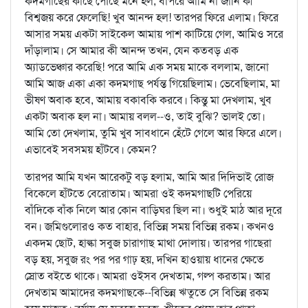
কদমগাছের কাছে পৌঁছে মনে হল, বাপরে আমি না জানি কী
বিশ্বজয় করে ফেলেছি! খুব আনন্দ হল! তারপর ফিরে এলাম। ফিরে
আসার সময় একটা সাইকেল আমায় পাশ কাটিয়ে গেল, আমিও সরে
দাঁড়ালাম। সে আমার কী আনন্দ তখন, যেন কতবড় এক
অ্যাডভেঞ্চার করেছি! পরে আমি এক সময় মাকে বললাম, জানো
আমি আজ একা একা কদমগাছ পর্যন্ত গিয়েছিলাম। ভেবেছিলাম, মা
ভীষণ অবাক হবে, আমায় বকাবকি করবে। কিন্তু মা দেখলাম, খুব
একটা অবাক হল না। আমায় বলল--ও, তাই বুঝি? ভালই তো।
আমি তো দেখলাম, তুমি খুব সাবধানে হেঁটে গেলে আর ফিরে এলে।
এভাবেই সবসময় হাঁটবে। কেমন?
তারপর আমি যখন আরেকটু বড় হলাম, আমি আর দিদিভাই রোজ
বিকেলে হাঁটতে বেরোতাম। আমরা ওই কদমগাছটি পেরিয়ে
বাঁদিকে বাঁক নিলে আর কোন বাড়িঘর ছিল না। শুধুই মাঠ আর দূরে
বন। জমিগুলোরও কত বাহার, বিভিন্ন সময় বিভিন্ন রকম। কখনও
একদম ছোট, হাল্কা সবুজ চারাগাছ মাথা দোলায়। তারপর গাছেরা
বড় হয়, সবুজ রং পর পর গাঢ় হয়, দখিন হাওয়ায় ধানের ক্ষেতে
স্রোত বইতে থাকে। আমরা ওইসব দেখতাম, গল্প করতাম। আর
দেখতাম আমাদের কদমগাছকে--বিভিন্ন ঋতুতে সে বিভিন্ন রকম