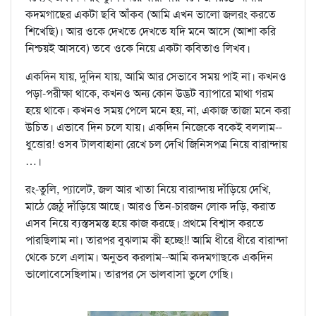
কদমগাছের একটা ছবি আঁকব (আমি এখন ভালো জলরং করতে
শিখেছি)। আর ওকে দেখতে দেখতে যদি মনে আসে (আশা করি
নিশ্চয়ই আসবে) তবে ওকে নিয়ে একটা কবিতাও লিখব।
একদিন যায়, দুদিন যায়, আমি আর সেভাবে সময় পাই না। কখনও
পড়া-পরীক্ষা থাকে, কখনও অন্য কোন উদ্ভট ব্যাপারে মাথা গরম
হয়ে থাকে। কখনও সময় পেলে মনে হয়, না, একাজ তাজা মনে করা
উচিত। এভাবে দিন চলে যায়। একদিন নিজেকে বকেই বললাম--
ধুত্তোর! ওসব টালবাহানা রেখে চল দেখি জিনিসপত্র নিয়ে বারান্দায়
…।
রং-তুলি, প্যালেট, জল আর খাতা নিয়ে বারান্দায় দাঁড়িয়ে দেখি,
মাঠে জেঠু দাঁড়িয়ে আছে। আরও তিন-চারজন লোক দড়ি, করাত
এসব নিয়ে ব্যস্তসমস্ত হয়ে কাজ করছে। প্রথমে বিশ্বাস করতে
পারছিলাম না। তারপর বুঝলাম কী হচ্ছে!! আমি ধীরে ধীরে বারান্দা
থেকে চলে এলাম। অনুভব করলাম--আমি কদমগাছকে একদিন
ভালোবেসেছিলাম। তারপর সে ভালবাসা ভুলে গেছি।