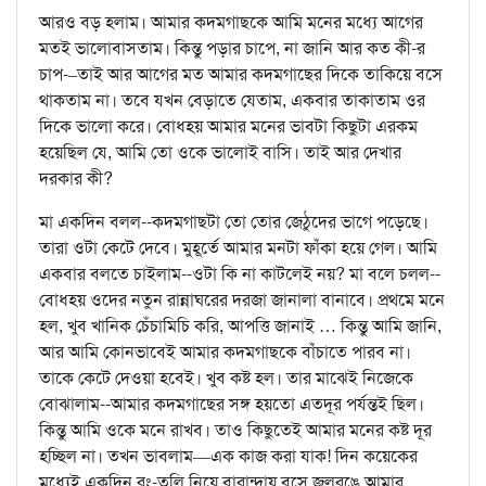
আরও বড় হলাম। আমার কদমগাছকে আমি মনের মধ্যে আগের
মতই ভালোবাসতাম। কিন্তু পড়ার চাপে, না জানি আর কত কী-র
চাপ-–তাই আর আগের মত আমার কদমগাছের দিকে তাকিয়ে বসে
থাকতাম না। তবে যখন বেড়াতে যেতাম, একবার তাকাতাম ওর
দিকে ভালো করে। বোধহয় আমার মনের ভাবটা কিছুটা এরকম
হয়েছিল যে, আমি তো ওকে ভালোই বাসি। তাই আর দেখার
দরকার কী?
মা একদিন বলল--কদমগাছটা তো তোর জেঠুদের ভাগে পড়েছে।
তারা ওটা কেটে দেবে। মুহূর্তে আমার মনটা ফাঁকা হয়ে গেল। আমি
একবার বলতে চাইলাম--ওটা কি না কাটলেই নয়? মা বলে চলল--
বোধহয় ওদের নতুন রান্নাঘরের দরজা জানালা বানাবে। প্রথমে মনে
হল, খুব খানিক চেঁচামিচি করি, আপত্তি জানাই … কিন্তু আমি জানি,
আর আমি কোনভাবেই আমার কদমগাছকে বাঁচাতে পারব না।
তাকে কেটে দেওয়া হবেই। খুব কষ্ট হল। তার মাঝেই নিজেকে
বোঝালাম--আমার কদমগাছের সঙ্গ হয়তো এতদূর পর্যন্তই ছিল।
কিন্তু আমি ওকে মনে রাখব। তাও কিছুতেই আমার মনের কষ্ট দূর
হচ্ছিল না। তখন ভাবলাম—এক কাজ করা যাক! দিন কয়েকের
মধ্যেই একদিন রং-তুলি নিয়ে বারান্দায় বসে জলরঙে আমার