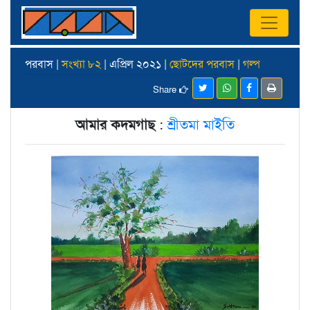
পরবাস |
সংখ্যা ৮২
| এপ্রিল ২০২১ |
ছোটদের পরবাস
|
গল্প
Share
আমার কদমগাছ
:
শ্রীতমা মাইতি