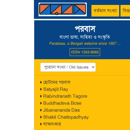
বর্তমান সংখ্যা
বিভ
পরবাস
বাংলা ভাষা, সাহিত্য ও সংস্কৃতি
Parabaas, a Bengali webzine since 1997 ...
ISSN 1563-8685
ছোটদের পরবাস
Satyajit Ray
Rabindranath Tagore
Buddhadeva Bose
Jibanananda Das
Shakti Chattopadhyay
সাক্ষাৎকার