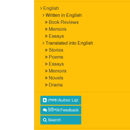
English
Written in English
Book Reviews
Memoirs
Essays
Translated into English
Stories
Poems
Essays
Memoirs
Novels
Drama
লেখক/Author List
চিঠিপত্র/Feedback
Search