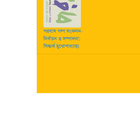
পরবাস গল্প সংকলন-
নির্বাচন ও সম্পাদনা:
সিদ্ধার্থ মুখোপাধ্যায়)
কীভাবে লেখা পাঠাবেন তা জানতে
এখানে ক্লিক করুন
| "পরবাস"-এ
নিজস্ব। তজ্জনিত কোন ক্ষয়ক্ষতির জন্য "পরবাস"-এর প্রকাশক 
About Us