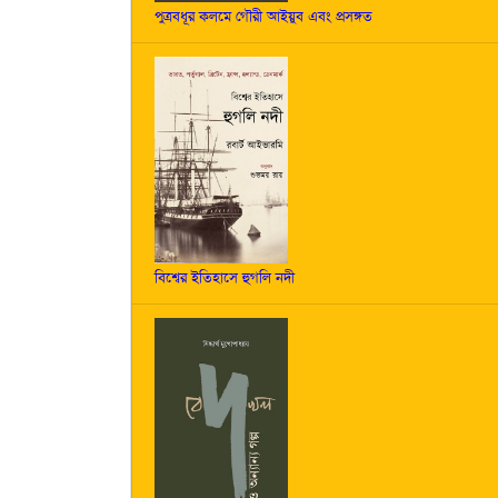
পুত্রবধূর কলমে গৌরী আইয়ুব এবং প্রসঙ্গত
বিশ্বের ইতিহাসে হুগলি নদী