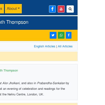
ks
About
uth Thompson
English Articles
|
All Articles
uth Thompson
t Alor Jholkani
, and also in
Prabandha-Sankalan
by
t an evening of celebration and readings for the
t the Nehru Centre, London, UK.