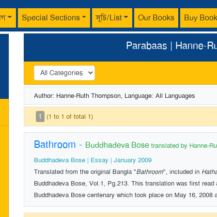
াগ
Special Sections
সূচি/List
Our Books
Buy Boo
Parabaas | Hanne-R
Author: Hanne-Ruth Thompson, Language: All Languages
1
(1 to 1 of total 1)
Bathroom
-
Buddhadeva Bose
translated by Hanne-R
Buddhadeva Bose | Essay | January 2009
Translated from the original Bangla "
Bathroom
", included in
Hatha
Buddhadeva Bose, Vol.1, Pg.213. This translation was first read a
Buddhadeva Bose centenary which took place on May 16, 2008 a