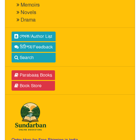
Memoirs
Novels
Drama
লেখক/Author List
চিঠিপত্র/Feedback
Search
Parabaas Books
Book Store
Order Here for Free Shipping in India