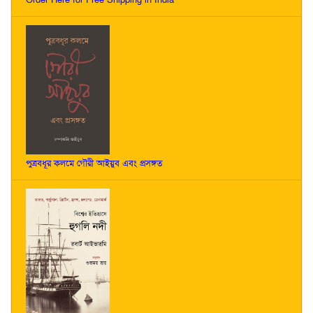
পুত্রবধূর কলমে গৌরী আইয়ুব এবং প্রসঙ্গত