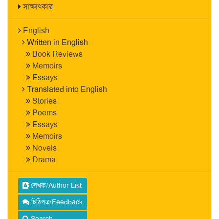
সাক্ষাৎকার
English
Written in English
Book Reviews
Memoirs
Essays
Translated into English
Stories
Poems
Essays
Memoirs
Novels
Drama
লেখক/Author List
চিঠিপত্র/Feedback
Search