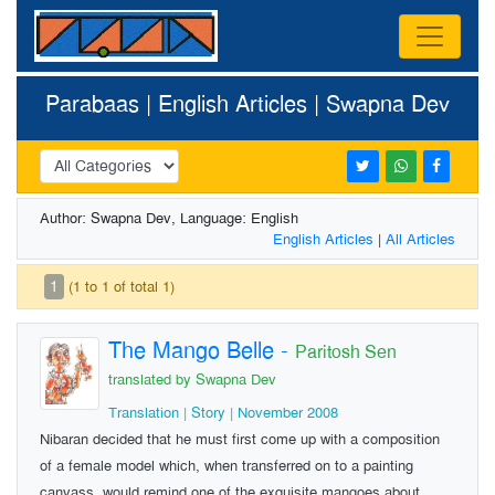
Parabaas | English Articles | Swapna Dev
Author: Swapna Dev, Language: English
English Articles
|
All Articles
1
(1 to 1 of total 1)
The Mango Belle
-
Paritosh Sen
translated by Swapna Dev
Translation | Story | November 2008
Nibaran decided that he must first come up with a composition
of a female model which, when transferred on to a painting
canvass, would remind one of the exquisite mangoes about