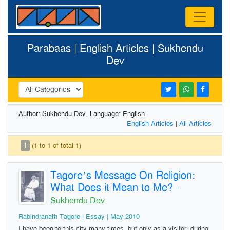
Parabaas | English Articles | Sukhendu
Dev
Author: Sukhendu Dev, Language: English
English Articles
|
All Articles
1
(1 to 1 of total 1)
Tagore’s Message On Religion:
What Does it Mean to Me?
-
Sukhendu Dev
Rabindranath Tagore | Essay | May 2010
I have been to this city many times, but only as a visitor, during