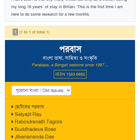
my long 16 years’ of stay in Britain. This is the first time I am
here to do some research for a few months.
1
(1 to 1 of total 1)
পরবাস
বাংলা ভাষা, সাহিত্য ও সংস্কৃতি
Parabaas, a Bengali webzine since 1997 ...
ISSN 1563-8685
ছোটদের পরবাস
Satyajit Ray
Rabindranath Tagore
Buddhadeva Bose
Jibanananda Das