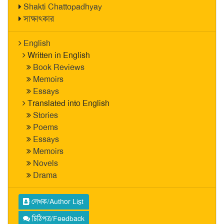
Shakti Chattopadhyay
সাক্ষাৎকার
English
Written in English
Book Reviews
Memoirs
Essays
Translated into English
Stories
Poems
Essays
Memoirs
Novels
Drama
লেখক/Author List
চিঠিপত্র/Feedback