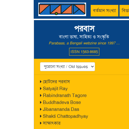
বর্তমান সংখ্যা
বিভ
পরবাস
বাংলা ভাষা, সাহিত্য ও সংস্কৃতি
Parabaas, a Bengali webzine since 1997 ...
ISSN 1563-8685
ছোটদের পরবাস
Satyajit Ray
Rabindranath Tagore
Buddhadeva Bose
Jibanananda Das
Shakti Chattopadhyay
সাক্ষাৎকার