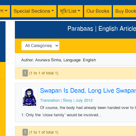
াগ
Special Sections
সূচি/List
Our Books
Buy Boo
Parabaas | English Articl
Author: Arunava Sinha, Language: English
1
(1 to 1 of total 1)
Swapan Is Dead, Long Live Swapa
Translation | Story | July 2012
Of course, the body had already been handed over to the
1: Only the ‘close family’ would be involved...
1
(1 to 1 of total 1)