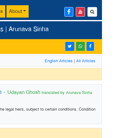
ks
About
es | Arunava Sinha
English Articles
|
All Articles
n
-
Udayan Ghosh
translated by Arunava Sinha
 legal heirs, subject to certain conditions. Condition