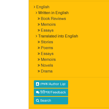
English
Written in English
Book Reviews
Memoirs
Essays
Translated into English
Stories
Poems
Essays
Memoirs
Novels
Drama
লেখক/Author List
চিঠিপত্র/Feedback
Search