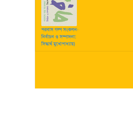
পরবাস গল্প সংকলন-
নির্বাচন ও সম্পাদনা:
সিদ্ধার্থ মুখোপাধ্যায়)
কীভাবে লেখা পাঠাবেন তা জানতে
এখানে ক্লিক করুন
| "পরবাস"-এ
নিজস্ব। তজ্জনিত কোন ক্ষয়ক্ষতির জন্য "পরবাস"-এর প্রকাশক 
About Us