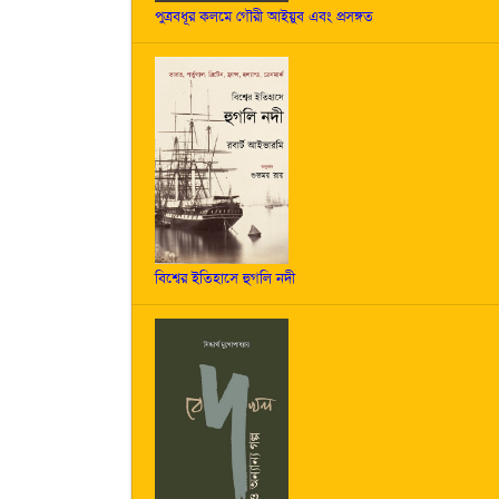
পুত্রবধূর কলমে গৌরী আইয়ুব এবং প্রসঙ্গত
বিশ্বের ইতিহাসে হুগলি নদী