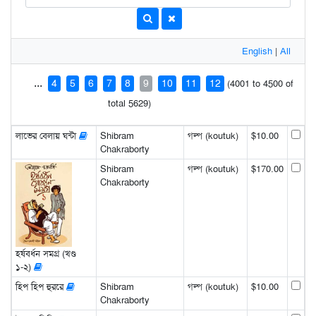
English
|
All
...
4
5
6
7
8
9
10
11
12
(4001 to 4500 of
total 5629)
লাভের বেলায় ঘন্টা
Shibram
গল্প (koutuk)
$10.00
Chakraborty
Shibram
গল্প (koutuk)
$170.00
Chakraborty
হর্ষবর্ধন সমগ্র (খণ্ড
১-২)
হিপ হিপ হুররে
Shibram
গল্প (koutuk)
$10.00
Chakraborty