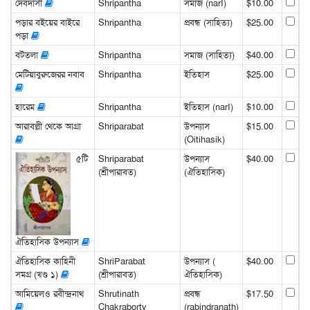
দেবদাসী
Shripantha
সমাজ (narI)
$10.00
পড়ার বইয়ের বাইরে
Shripantha
প্রবন্ধ (সাহিত্য)
$25.00
পড়া
বটতলা
Shripantha
সমাজ (সাহিত্য)
$40.00
মেটিয়াবুরুজেরর নবাব
Shripantha
ইতিহাস
$25.00
হারেম
Shripantha
ইতিহাস (narI)
$10.00
আরাবল্লী থেকে আগ্রা
Shriparabat
উপন্যাস
$15.00
(Oitihasik)
৫টি
Shriparabat
উপন্যাস
$40.00
(শ্রীপারাবত)
(ঐতিহাসিক)
ঐতিহাসিক উপন্যাস
ঐতিহাসিক কাহিনী
ShriParabat
উপন্যাস (
$40.00
সমগ্র (খণ্ড ১)
(শ্রীপারাবত)
ঐতিহাসিক)
আমিয়েলও রবীন্দ্রনাথ
Shrutinath
প্রবন্ধ
$17.50
Chakraborty
(rabindranath)