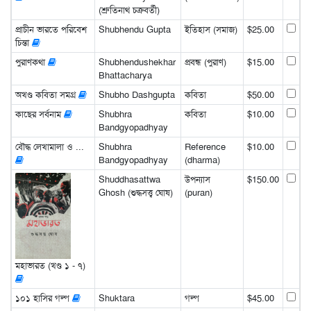
(শ্রুতিনাথ চক্রবর্তী)
প্রাচীন ভারতে পরিবেশ
Shubhendu Gupta
ইতিহাস (সমাজ)
$25.00
চিন্তা
পুরাণকথা
Shubhendushekhar
প্রবন্ধ (পুরাণ)
$15.00
Bhattacharya
অখণ্ড কবিতা সমগ্র
Shubho Dashgupta
কবিতা
$50.00
কাছের সর্বনাম
Shubhra
কবিতা
$10.00
Bandgyopadhyay
বৌদ্ধ লেখামালা ও ...
Shubhra
Reference
$10.00
Bandgyopadhyay
(dharma)
Shuddhasattwa
উপন্যাস
$150.00
Ghosh (শুদ্ধসত্ত্ব ঘোষ)
(puran)
মহাভারত (খণ্ড ১ - ৭)
১০১ হাসির গল্প
Shuktara
গল্প
$45.00