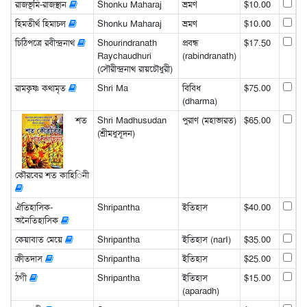
রাজভূমি-রাজস্থান
Shonku Maharaj
ভ্রমণ
$10.00
হিমতীর্থ হিমাচল
Shonku Maharaj
ভ্রমণ
$10.00
চিঠিপত্রে রবীন্দ্রনাথ
Shourindranath
প্রবন্ধ
$17.50
Raychaudhuri
(rabindranath)
(সৌরীন্দ্রনাথ রায়চৌধুরী)
রামকৃষ্ণ কথামৃত
Shri Ma
বিবিধ
$75.00
(dharma)
শত
Shri Madhusudan
পুরাণ (মহাভারত)
$65.00
(শ্রীমধুসূদন)
কৌরবের শত কাহিনী
ঐতিহাসিক-
Shripantha
ইতিহাস
$40.00
অনৈতিহাসিক
কেয়াবাত মেয়ে
Shripantha
ইতিহাস (narI)
$35.00
ক্রীতদাস
Shripantha
ইতিহাস
$25.00
ঠগী
Shripantha
ইতিহাস
$15.00
(aparadh)