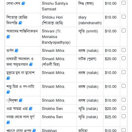
লেখা-শেখ
Shishu Sahitya
শিশু (ভাষা)
$10.00
Samsad
শিতোকু হোরির
Shitoku Hori
diary
$10.00
দিনপঞ্জি
(শিতোকু হোরি)
(rabindranath)
আমাদের শান্তিনিকেতন
Shivani (Tr.
স্মৃতি (smriti)
$10.00
Monalisa
Bandyopadhyay)
তর্পণ
Shnaoli Mitra
প্রবন্ধ (natak)
$10.00
নাথবতী অনাথবৎ ও
Shnaoli Mitra
নাটক (পুরাণ)
$20.00
কথা অমৃতসমান
(শাঁওলী মিত্র)
মুকুরে মুখ না মুখোশ
Shnaoli Mitra
প্রবন্ধ (natak)
$10.00
শম্ভু মিত্র ও সৎ-নাট্য
Shnaoli Mitra
প্রবন্ধ (natak)
$10.00
্দিদৃক্ষা
Shnaoli Mitra
প্রবন্ধ (natak)
$10.00
ওরা আমরা এরা
Shobha Sen
স্মৃতি (natak)
$20.00
নবান্ন থেকে লাল দুর্গ
Shobha Sen
স্মৃতি (natak)
$25.00
ধ্বংসে লেখা ধ্রূপদ
Shobhan
কবিতা
$10.00