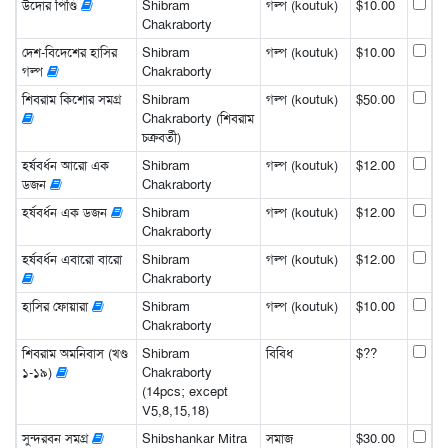
উদোর পিণ্ডি
Shibram
গল্প (koutuk)
$10.00
Chakraborty
দেশ-বিদেশের হাসির
Shibram
গল্প (koutuk)
$10.00
গল্প
Chakraborty
শিবরাম কিশোর সমগ্র
Shibram
গল্প (koutuk)
$50.00
Chakraborty (শিবরাম
চক্রবর্তী)
হর্ষবর্ধন আরো এক
Shibram
গল্প (koutuk)
$12.00
ডজন
Chakraborty
হর্ষবর্ধন এক ডজন
Shibram
গল্প (koutuk)
$12.00
Chakraborty
হর্ষবর্ধন এবারো বারো
Shibram
গল্প (koutuk)
$12.00
Chakraborty
হাসির ফোয়ারা
Shibram
গল্প (koutuk)
$10.00
Chakraborty
শিবরাম অমনিবাস (খণ্ড
Shibram
বিবিধ
$??
১-১৯)
Chakraborty
(14pcs; except
V5,8,15,18)
সুন্দরবন সমগ্র
Shibshankar Mitra
সমাজ
$30.00