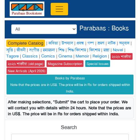
Parabaas : Books
|
কবিতা
|
উপন্যাস
|
প্রবন্ধ
|
গল্প
|
ভ্রমণ
|
নাটক
|
অনুবাদ
|
Complete Catalog
স্মৃতি
|
জীবনী
|
সংগীত
|
রম্যরচনা
|
শিশু
|
শিশু/কিশোর
|
কিশোর
|
রান্না
|
Novel
|
Tagore
|
Classics
|
Comics
|
Cinema
|
Memoir
|
Religion
|
২০২৬ শারদীয়া
২০২৬ শারদীয়া (old page)
Magazine Subscription
Special Issues
New Arrivals (April 2026)
Books by Parabaas
Note that the prices are in US$. The price will be in Rs for orders shipped within
India.
After making selections, "Submit" the cart to place your order. We
will contact you with details within 24 hours. Note that the prices are
in US$. The price will be in Rs for orders shipped within India.
Search