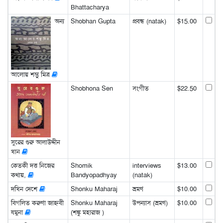
Bhattacharya
অন্য
Shobhan Gupta
প্রবন্ধ (natak)
$15.00
আলোয় শম্ভু মিত্র
Shobhona Sen
সংগীত
$22.50
সুরের গুরু আলাউদ্দীন
খান
কেতকী দত্ত নিজের
Shomik
interviews
$13.00
কথায়,
Bandyopadhyay
(natak)
দখিন দেশে
Shonku Maharaj
ভ্রমণ
$10.00
বিগলিত করুণা জাহ্নবী
Shonku Maharaj
উপন্যাস (ভ্রমণ)
$10.00
যমুনা
(শঙ্কু মহারাজ )