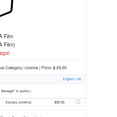
A Film
A Film)
egal
ub Category: cinema | Price: $ 29.95
English
|
All
am Benegal" in
author
)
Essays (cinema)
$29.95