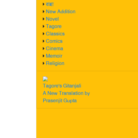
রান্না
New Addition
Novel
Tagore
Classics
Comics
Cinema
Memoir
Religion
Tagore's Gitanjali
A New Translation by
Prasenjit Gupta