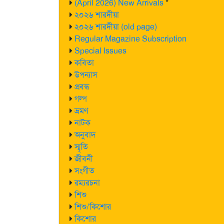
(April 2026) New Arrivals
*
২০২৬ শারদীয়া
২০২৬ শারদীয়া (old page)
Regular Magazine Subscription
Special Issues
কবিতা
উপন্যাস
প্রবন্ধ
গল্প
ভ্রমণ
নাটক
অনুবাদ
স্মৃতি
জীবনী
সংগীত
রম্যরচনা
শিশু
শিশু/কিশোর
কিশোর