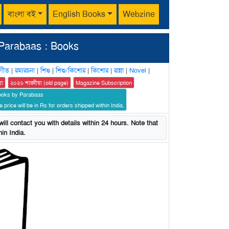
বাংলা বই
English Books
Webzine
Parabaas : Books
গীত
|
রম্যরচনা
|
শিশু
|
শিশু/কিশোর
|
কিশোর
|
রান্না
|
Novel
|
য়া
২০২৬ শারদীয়া (old page)
Magazine Subscription
ooks by Parabaas
 price will be in Rs for orders shipped within India.
ill contact you with details within 24 hours. Note that
in India.