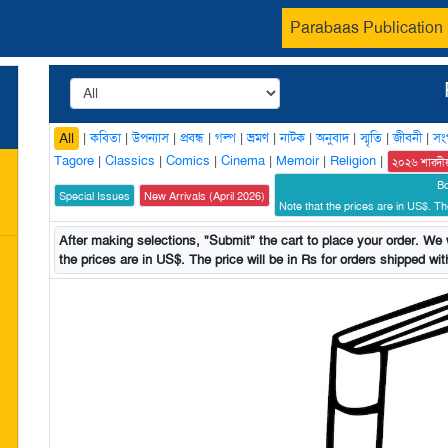
Parabaas Publication
|
কবিতা
|
উপন্যাস
|
প্রবন্ধ
|
গল্প
|
ভ্রমণ
|
নাটক
|
অনুবাদ
|
স্মৃতি
|
জীবনী
|
সং
All
Tagore
|
Classics
|
Comics
|
Cinema
|
Memoir
|
Religion
|
২০২৬ শারদী
B
Special Issues
New Arrivals (April 2026)
Note that the prices are in US$. The
After making selections, "Submit" the cart to place your order. We w
the prices are in US$. The price will be in Rs for orders shipped with