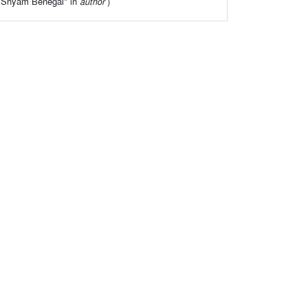
of "Shyam Benegal" in
author
)