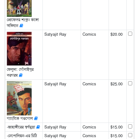
প্রোফেসর শংকুঃ কঙ্গো
অভিযান
Satyajit Ray
Comics
$20.00
ফেলুদা: গোঁসাইপুর
সরগরম
Satyajit Ray
Comics
$25.00
গ্যাংটকে গণ্ডগোল
-জাহাঙ্গীরের স্বর্ণমুদ্রা
Satyajit Ray
Comics
$15.00
-নেপোলিয়ন-এর চিঠি
Satyajit Ray
Comics
$15.00