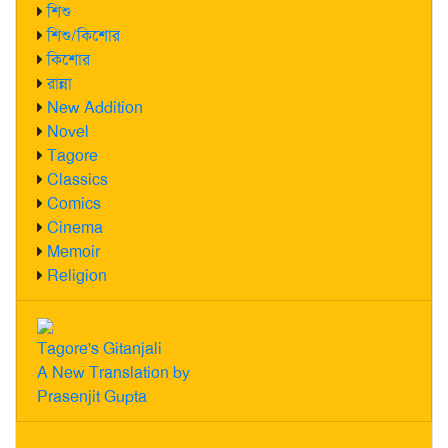
শিশু
শিশু/কিশোর
কিশোর
রান্না
New Addition
Novel
Tagore
Classics
Comics
Cinema
Memoir
Religion
Tagore's Gitanjali
A New Translation by
Prasenjit Gupta