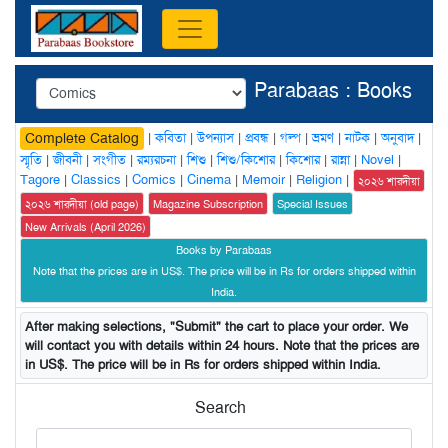
Parabaas : Books
|
কবিতা
|
উপন্যাস
|
প্রবন্ধ
|
গল্প
|
ভ্রমণ
|
নাটক
|
অনুবাদ
|
Complete Catalog
স্মৃতি
|
জীবনী
|
সংগীত
|
রম্যরচনা
|
শিশু
|
শিশু/কিশোর
|
কিশোর
|
রান্না
|
Novel
|
Tagore
|
Classics
|
Comics
|
Cinema
|
Memoir
|
Religion
|
২০২৬ শারদীয়া
২০২৬ শারদীয়া (old page)
Magazine Subscription
Special Issues
New Arrivals (April 2026)
Books by Parabaas
Note that the prices are in US$. The price will be in Rs for orders shipped within
India.
After making selections, "Submit" the cart to place your order. We
will contact you with details within 24 hours. Note that the prices are
in US$. The price will be in Rs for orders shipped within India.
Search