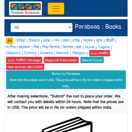
Parabaas : Books
|
কবিতা
|
উপন্যাস
|
প্রবন্ধ
|
গল্প
|
ভ্রমণ
|
নাটক
|
অনুবাদ
|
স্মৃতি
|
জীবনী
|
All
সংগীত
|
রম্যরচনা
|
শিশু
|
শিশু/কিশোর
|
কিশোর
|
রান্না
|
Novel
|
Tagore
|
Classics
|
Comics
|
Cinema
|
Memoir
|
Religion
|
২০২৬ শারদীয়া
২০২৬ শারদীয়া (old page)
Magazine Subscription
Special Issues
New Arrivals (April 2026)
Books by Parabaas
Note that the prices are in US$. The price will be in Rs for orders shipped within
India.
After making selections, "Submit" the cart to place your order. We
will contact you with details within 24 hours. Note that the prices are
in US$. The price will be in Rs for orders shipped within India.