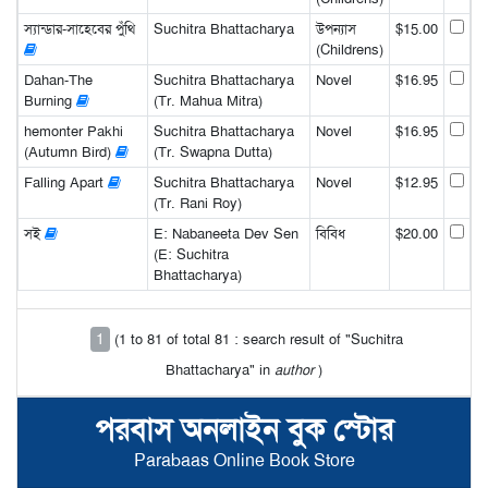
স্যান্ডার-সাহেবের পুঁথি
Suchitra Bhattacharya
উপন্যাস
$15.00
(Childrens)
Dahan-The
Suchitra Bhattacharya
Novel
$16.95
Burning
(Tr. Mahua Mitra)
hemonter Pakhi
Suchitra Bhattacharya
Novel
$16.95
(Autumn Bird)
(Tr. Swapna Dutta)
Falling Apart
Suchitra Bhattacharya
Novel
$12.95
(Tr. Rani Roy)
সই
E: Nabaneeta Dev Sen
বিবিধ
$20.00
(E: Suchitra
Bhattacharya)
1
(1 to 81 of total 81 : search result of "Suchitra
Bhattacharya" in
author
)
পরবাস অনলাইন বুক স্টোর
Parabaas Online Book Store