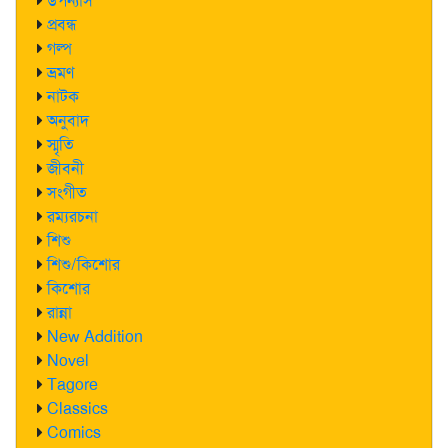
উপন্যাস
প্রবন্ধ
গল্প
ভ্রমণ
নাটক
অনুবাদ
স্মৃতি
জীবনী
সংগীত
রম্যরচনা
শিশু
শিশু/কিশোর
কিশোর
রান্না
New Addition
Novel
Tagore
Classics
Comics