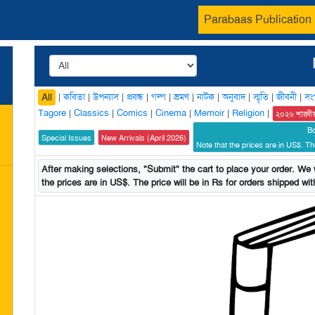
Parabaas Publication
|
কবিতা
|
উপন্যাস
|
প্রবন্ধ
|
গল্প
|
ভ্রমণ
|
নাটক
|
অনুবাদ
|
স্মৃতি
|
জীবনী
|
সং
All
Tagore
|
Classics
|
Comics
|
Cinema
|
Memoir
|
Religion
|
২০২৬ শারদী
B
Special Issues
New Arrivals (April 2026)
Note that the prices are in US$. The
After making selections, "Submit" the cart to place your order. We w
the prices are in US$. The price will be in Rs for orders shipped with