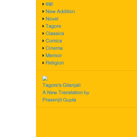
রান্না
New Addition
Novel
Tagore
Classics
Comics
Cinema
Memoir
Religion
Tagore's Gitanjali
A New Translation by
Prasenjit Gupta