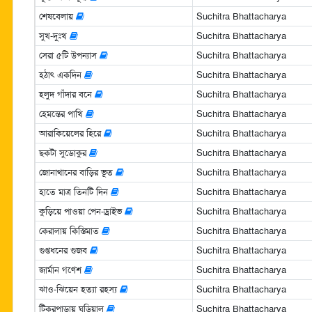
শেষবেলায়
Suchitra Bhattacharya
সুখ-দুঃখ
Suchitra Bhattacharya
সেরা ৫টি উপন্যাস
Suchitra Bhattacharya
হঠাৎ একদিন
Suchitra Bhattacharya
হলুদ গাঁদার বনে
Suchitra Bhattacharya
হেমন্তের পাখি
Suchitra Bhattacharya
আরাকিয়েলের হিরে
Suchitra Bhattacharya
ছকটা সুডোকুর
Suchitra Bhattacharya
জোনাথানের বাড়ির ভূত
Suchitra Bhattacharya
হাতে মাত্র তিনটি দিন
Suchitra Bhattacharya
কুড়িয়ে পাওয়া পেন-ড্রাইভ
Suchitra Bhattacharya
কেরালায় কিস্তিমাত
Suchitra Bhattacharya
গুপ্তধনের গুজব
Suchitra Bhattacharya
জার্মান গণেশ
Suchitra Bhattacharya
ঝাও-ঝিয়েন হত্যা রহস্য
Suchitra Bhattacharya
টিকরপাড়ায় ঘড়িয়াল
Suchitra Bhattacharya