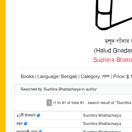
হলুদ গাঁদার
(Halud Gnada
Suchitra Bhatt
Books | Language: Bengali | Category: গল্প | Price: $ 
Searched by
Suchitra Bhattacharya
in
author
1
(1 to 81 of total 81 : search result of "Suchitr
১০টি উপন্যাস
Suchitra Bhattacharya
দহন
Suchitra Bhattacharya
দাগবসন্তী খেলা
Suchitra Bhattacharya