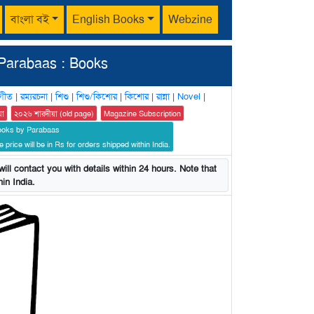
বাংলা বই
English Books
Webzine
Parabaas : Books
গীত
|
রম্যরচনা
|
শিশু
|
শিশু/কিশোর
|
কিশোর
|
রান্না
|
Novel
|
য়া
২০২৬ শারদীয়া (old page)
Magazine Subscription
ooks by Parabaas
 price will be in Rs for orders shipped within India.
ill contact you with details within 24 hours. Note that
in India.