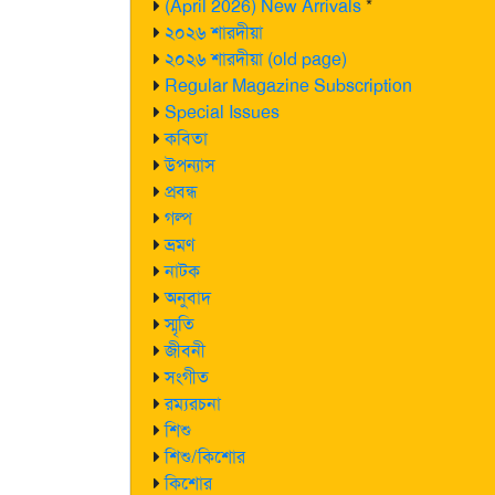
(April 2026) New Arrivals
*
২০২৬ শারদীয়া
২০২৬ শারদীয়া (old page)
Regular Magazine Subscription
Special Issues
কবিতা
উপন্যাস
প্রবন্ধ
গল্প
ভ্রমণ
নাটক
অনুবাদ
স্মৃতি
জীবনী
সংগীত
রম্যরচনা
শিশু
শিশু/কিশোর
কিশোর