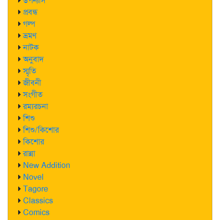
উপন্যাস
প্রবন্ধ
গল্প
ভ্রমণ
নাটক
অনুবাদ
স্মৃতি
জীবনী
সংগীত
রম্যরচনা
শিশু
শিশু/কিশোর
কিশোর
রান্না
New Addition
Novel
Tagore
Classics
Comics