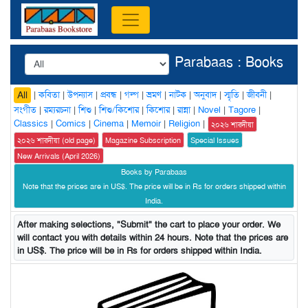
Parabaas : Books
|
কবিতা
|
উপন্যাস
|
প্রবন্ধ
|
গল্প
|
ভ্রমণ
|
নাটক
|
অনুবাদ
|
স্মৃতি
|
জীবনী
|
All
সংগীত
|
রম্যরচনা
|
শিশু
|
শিশু/কিশোর
|
কিশোর
|
রান্না
|
Novel
|
Tagore
|
Classics
|
Comics
|
Cinema
|
Memoir
|
Religion
|
২০২৬ শারদীয়া
২০২৬ শারদীয়া (old page)
Magazine Subscription
Special Issues
New Arrivals (April 2026)
Books by Parabaas
Note that the prices are in US$. The price will be in Rs for orders shipped within
India.
After making selections, "Submit" the cart to place your order. We
will contact you with details within 24 hours. Note that the prices are
in US$. The price will be in Rs for orders shipped within India.