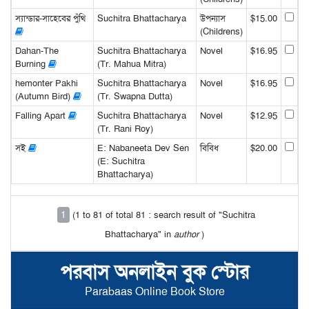
স্যান্ডার-সাহেবের পুঁথি
Suchitra Bhattacharya
উপন্যাস
$15.00
(Childrens)
Dahan-The
Suchitra Bhattacharya
Novel
$16.95
Burning
(Tr. Mahua Mitra)
hemonter Pakhi
Suchitra Bhattacharya
Novel
$16.95
(Autumn Bird)
(Tr. Swapna Dutta)
Falling Apart
Suchitra Bhattacharya
Novel
$12.95
(Tr. Rani Roy)
সই
E: Nabaneeta Dev Sen
বিবিধ
$20.00
(E: Suchitra
Bhattacharya)
1
(1 to 81 of total 81 : search result of "Suchitra
Bhattacharya" in
author
)
পরবাস অনলাইন বুক স্টোর
Parabaas Online Book Store