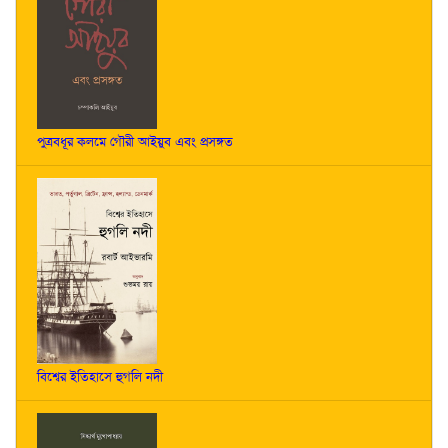
পুত্রবধূর কলমে গৌরী আইয়ুব এবং প্রসঙ্গত
বিশ্বের ইতিহাসে হুগলি নদী