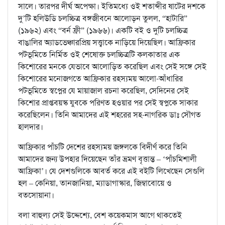
সালে। তারপর দীর্ঘ অপেক্ষা। ইতিমধ্যে ওই শতাব্দীর ষাটের দশকে
দু’টি হলিউডি চলচ্চিত্র বঙ্গজীবনে আলোড়ন তুলল, “হাটারি”
(১৯৬২) এবং “বর্ন ফ্রী” (১৯৬৬)। একটি বই ও দুটি চলচ্চিত্র
বাঙালির অ্যাডভেঞ্চারপ্রিয় সত্ত্বাকে নাড়িয়ে দিয়েছিল। আফ্রিকার
পটভূমিতে নির্মিত ওই শেষোক্ত চলচ্চিত্রটি কলকাতার এক
কিশোরের মনকে যেভাবে আলোড়িত করেছিল এবং সেই সঙ্গে সেই
কিশোরের মনোজগতে আফ্রিকার রহস্যময় আলো-আঁধারির
পটভূমিতে স্বপ্নের যে মায়াজাল রচনা করেছিল, সেদিনের সেই
কিশোর প্রাপ্তবয়স্ক যুবকে পরিণত হওয়ার পর সেই স্বপ্নকে সাকার
করেছিলেন। তিনি আমাদের এই শহরের সহ-নাগরিক ডাঃ সৌগত
হালদার।
আফ্রিকার পাঁচটি দেশের রহস্যময় জঙ্গলকে বিদীর্ণ করে তিনি
আমাদের জন্য উপহার দিয়েছেন তাঁর ভ্রমণ বৃত্তান্ত – ‘পাঁচমিশালী
আফ্রিকা’। যে দেশগুলিকে আবর্ত করে এই বইটি লিখেছেন সেগুলি
হল – কেনিয়া, তানজানিয়া, ম্যাডাগাস্কার, জিম্বাবোয়ে ও
বতসোয়ানা।
বলা বাহুল্য সেই উদ্দেশ্যে, বেশ কয়েকমাস আগে থাকতেই