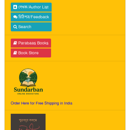
লেখক/Author List
চিঠিপত্র/Feedback
Search
Parabaas Books
Book Store
Order Here for Free Shipping in India