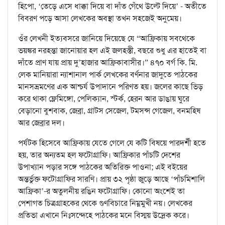
হিপো, ‘তেড়ে এসে ধাক্কা দিয়ে বা দাঁত গেঁথে উল্টে দিয়ে’ - অতীতে
বিবরণ পড়ে আসা লেখকের অবস্থা তখন সহজেই অনুমেয়।
ওঁর লেখনী ইত্যবসরে জানিয়ে দিয়েছে যে “আফ্রিকায় সবথেকে
ভয়ঙ্কর নরহন্তা জানোয়ার হল এই জলহস্তী, বছরে শুধু এর হাতেই বা
দাঁতে প্রাণ যায় প্রায় দু’হাজার আফ্রিকাবাসীর।” ৪৭০ বর্গ কি. মি.
লেক মানিয়ারা ন্যাশানাল পার্ক লেখকের বর্ণনার জাদুতে পাঠকের
মানসভ্রমণের এক আশ্চর্য উপাদানে পরিণত হয়। জলের কাছে ভিড়
করে থাকা ফ্লেমিঙ্গো, পেলিক্যান, স্টর্ক, হেরন আর ডাঙায় ঘুরে
বেড়ানো বুশবাক, জেব্রা, গ্রাটস সেজেল, টমসন্স গেজেল, বনমহিষ
আর জেব্রার দল।
পর্যটক হিসেবে আফ্রিকায় যেতে গেলে যে কটি বিষয়ে পারদর্শী হতে
হয়, তার অন্যতম হল ফটোগ্রাফি। আফ্রিকার পাঁচটি দেশের
উপাখ্যান পড়ার সঙ্গে পাঠকের অতিরিক্ত পাওনা; এই বইয়ের
অন্তর্ভুক্ত ফটোগ্রাফির সারণি। প্রায় ৩২ পৃষ্ঠা জুড়ে আছে ‘পাঁচমিশালি
আফ্রিকা’-র অতুলনীয় রঙিন ফটোগ্রাফি। কোনো অংশেই তা
পেশাগত চিত্রগ্রাহকের থেকে গুণবিচারে নিম্নমুখী নয়। লেখকের
প্রতিভা এখানে নিঃসন্দেহে পাঠকের মনে বিস্ময় উদ্রেক করে।