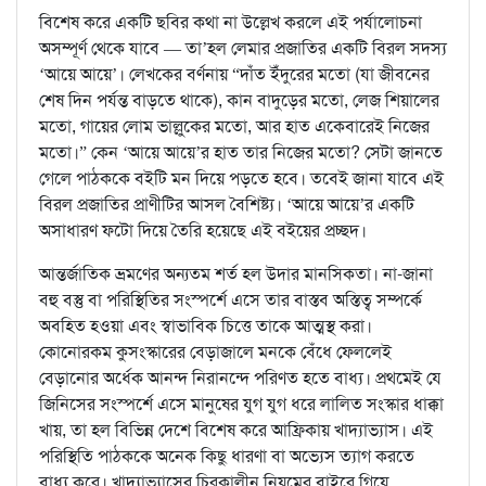
বিশেষ করে একটি ছবির কথা না উল্লেখ করলে এই পর্যালোচনা
অসম্পূর্ণ থেকে যাবে — তা’হল লেমার প্রজাতির একটি বিরল সদস্য
‘আয়ে আয়ে’। লেখকের বর্ণনায় “দাঁত ইঁদুরের মতো (যা জীবনের
শেষ দিন পর্যন্ত বাড়তে থাকে), কান বাদুড়ের মতো, লেজ শিয়ালের
মতো, গায়ের লোম ভাল্লুকের মতো, আর হাত একেবারেই নিজের
মতো।” কেন ‘আয়ে আয়ে’র হাত তার নিজের মতো? সেটা জানতে
গেলে পাঠককে বইটি মন দিয়ে পড়তে হবে। তবেই জানা যাবে এই
বিরল প্রজাতির প্রাণীটির আসল বৈশিষ্ট্য। ‘আয়ে আয়ে’র একটি
অসাধারণ ফটো দিয়ে তৈরি হয়েছে এই বইয়ের প্রচ্ছদ।
আন্তর্জাতিক ভ্রমণের অন্যতম শর্ত হল উদার মানসিকতা। না-জানা
বহু বস্তু বা পরিস্থিতির সংস্পর্শে এসে তার বাস্তব অস্তিত্ব সম্পর্কে
অবহিত হওয়া এবং স্বাভাবিক চিত্তে তাকে আত্মস্থ করা।
কোনোরকম কুসংস্কারের বেড়াজালে মনকে বেঁধে ফেললেই
বেড়ানোর অর্ধেক আনন্দ নিরানন্দে পরিণত হতে বাধ্য। প্রথমেই যে
জিনিসের সংস্পর্শে এসে মানুষের যুগ যুগ ধরে লালিত সংস্কার ধাক্কা
খায়, তা হল বিভিন্ন দেশে বিশেষ করে আফ্রিকায় খাদ্যাভ্যাস। এই
পরিস্থিতি পাঠককে অনেক কিছু ধারণা বা অভ্যেস ত্যাগ করতে
বাধ্য করে। খাদ্যাভ্যাসের চিরকালীন নিয়মের বাইরে গিয়ে