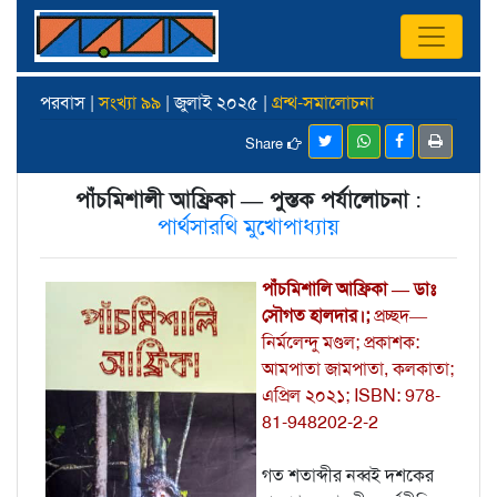
পরবাস |
সংখ্যা ৯৯
| জুলাই ২০২৫ |
গ্রন্থ-সমালোচনা
Share
পাঁচমিশালী আফ্রিকা — পুস্তক পর্যালোচনা
:
পার্থসারথি মুখোপাধ্যায়
পাঁচমিশালি আফ্রিকা — ডাঃ
সৌগত হালদার।;
প্রচ্ছদ—
নির্মলেন্দু মণ্ডল; প্রকাশক:
আমপাতা জামপাতা, কলকাতা;
এপ্রিল ২০২১; ISBN: 978-
81-948202-2-2
গত শতাব্দীর নব্বই দশকের