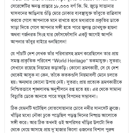
সেরেঙ্গেটির অনন্ত প্রান্তরে ১৮,০০০ বর্গ কি. মি. জুড়ে সাভানার
ঘাসবনের আঙিনায় গুঁড়ি মেরে ঢোকার ব্যবস্থাযুক্ত তাঁবুতে রাত্রিবাস
করতে গেলে আপনাকে মনে রাখতে হবে মধ্যরাতে প্রকৃতির ডাকে
সাড়া দিতে গেলে আপনার সঙ্গী হতে পারে জ্বলন্ত চোখযুক্ত হায়না
অথবা গর্জনরত সিংহ যার ফোঁসফোঁসানি একটু আগেই আপনি
আপনার তাঁবুর বাইরে শুনছিলেন!
যে পাঁচটি দেশ লেখক তাঁর পরিবারসহ ভ্রমণ করেছিলেন তার প্রায়
সমস্ত প্রাকৃতিক পরিবেশ “World Heritage” তকমাযুক্ত। সুতরাং
সেখানে রয়েছে নিয়মের কড়াকড়ি। কোনো ভ্রমণকারী, সে যে দেশ
থেকেই আসুক না কেন, তাঁকে কতকগুলি নিয়মাবলী মেনে চলতে
হয়। অন্যথার কোনো উপায় নেই। সুতরাং প্রায় প্রত্যেক ভ্রমণকারীকে
নিশ্চিতভাবে শৃঙ্খলাবদ্ধ অনুশীলনে রপ্ত হতে হয়। এর থেকে সামান্য
বিচ্যুতি ডেকে আনতে পারে সমূহ বিপদের সম্ভাবনা।
ঠিক যেমনটি ঘটেছিল বোতসোয়ানার চোবে নদীর সানসেট ক্রুজে।
খাঁড়ির মধ্যে নৌকা ঢুকে পড়েছিল পড়ন্ত দিনের নিষ্প্রভ আলোকে
সঙ্গী করে। আর ঠিক তখনই ওই অপরিসর খাঁড়ির উলটো দিক
থেকে ধেয়ে আসছে প্রায় দু’হাজার কিলো ওজনের বিশাল পুরুষ