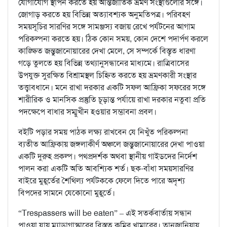
যোগাযোগ স্থাপন করতে হয় আন্তর্জাতিক ভ্রমণ সংস্থাগুলোর সঙ্গে।
জোগাড় করতে হয় বিভিন্ন অত্যাবশ্যক অনুমতিপত্র। পরিবহণ
সময়সূচির সারণির সঙ্গে সামঞ্জস্য বজায় রেখে পর্যটনের আগাম
পরিকল্পনা করতে হয়। ঠিক কোন সময়, কোন দেশে পদার্পণ করলে
কাঙ্ক্ষিত জন্তুজানোয়ারের দেখা মেলে, সে সম্পর্কে বিস্তৃত ধারণা
গড়ে তুলতে হয় বিভিন্ন তথ্যানুসন্ধানের মাধ্যমে। রাত্রিবাসের
উপযুক্ত সুরক্ষিত বিশ্রামস্থল চিহ্নিত করতে হয় ভ্রমণকারী সংস্থার
তত্ত্বাবধানে। মনে রাখা দরকার একটি সফল আফ্রিকা সফরের সঙ্গে
শারীরিক ও মানসিক প্রস্তুতি চূড়ান্ত পর্যায়ে রাখা দরকার নতুবা প্রতি
পদক্ষেপে বাধার সম্মুখীন হওয়ার সম্ভাবনা প্রবল।
বইটি পড়ার সময় পাঠক লক্ষ্য রাখবেন যে নিখুঁত পরিকল্পনা
ব্যতীত আফ্রিকায় জঙ্গলাকীর্ণ অঞ্চলে জন্তুজানোয়ারের দেখা পাওয়া
একটি দুরুহ প্রকল্প। পথপ্রদর্শক অথবা স্থানীয় গাইডদের নির্দেশ
পালন করা একটি অতি আবশ্যিক শর্ত। ছক-বাঁধা সময়সারণির
বাইরে মুহূর্তের শৈথিল্য পর্যটককে ফেলে দিতে পারে অদৃশ্য
বিপদের সামনে যেকোনো মুহূর্তে।
“Trespassers will be eaten” – এই সতর্কবার্তায় সন্ধান
পাওয়া যায় ম্যাডাগাস্কারের বিস্তৃত কুমির খামারের। তানজানিয়ায়