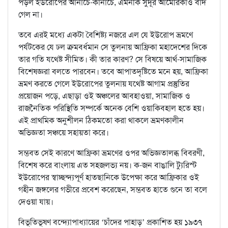
পড়ল ইউরোপের আনাচে-কানাচে, এমনকি সুদূর আমেরিকাও বাদ
গেল না।
তবে এরই মধ্যে একটা বৈশিষ্ট্য নজরে এল যে ইউরোপ ভ্রমণে
পর্যটকের যে ঢল ক্রমবর্ধমান সে তুলনায় আফ্রিকা মহাদেশের দিকে
তার গতি যথেষ্ট সীমিত। কী তার কারণ? সে বিষয়ে আর্থ-সামাজিক
বিশেষজ্ঞরা বলতে পারবেন। তবে আপাতদৃষ্টিতে মনে হয়, আফ্রিকা
ভ্রমণ করতে গেলে ইউরোপের তুলনায় যথেষ্ট আগাম প্রস্তুতির
প্রয়োজন পড়ে, এছাড়া ওই অঞ্চলের আবহাওয়া, সামাজিক ও
রাজনৈতিক পরিস্থিতি সম্পর্কে অনেক বেশি ওয়াকিবহাল হতে হয়।
এই প্রাথমিক অনুশীলন ঠিকমতো করা থাকলে ভ্রমণকালীন
অভিজ্ঞতা সঞ্চয়ে সহায়তা করে।
সম্ভবত সেই কারণে আফ্রিকা ভ্রমণের ওপর অভিজ্ঞতালব্ধ বিবরণী,
বিশেষ করে বাংলায় এত সহজলভ্য নয়। ক-জন বাঙালি ট্যুরিস্ট
ইউরোপের স্বাচ্ছন্দ্যপূর্ণ হাতছানিকে উপেক্ষা করে আফ্রিকার ওই
গহীন জঙ্গলের গভীরে প্রবেশ করেছেন, সম্ভবত হাতে গুনে তা বলে
দেওয়া যায়।
বিভূতিভূষণ বন্দ্যোপাধ্যায়ের ‘চাঁদের পাহাড়’ প্রকাশিত হয় ১৯৩৭