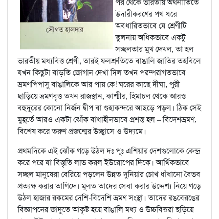
পর থেকে ভারতীয় অর্থনীতিতে
উদারীকরণের পথ ধরে
অবধারিতভাবে যে শ্রেণীটি
তুলনায় অধিকভাবে একটু
সচ্ছলতার মুখ দেখল, তা হল
ভারতীয় মধ্যবিত্ত শ্রেণী, তারই ফলশ্রুতিতে বাঙালি জাতির তহবিলে
যখন কিছুটা বাড়তি জোগান দেখা দিল তখন পরম্পরাগতভাবে
ভ্রমণপিপাসু বাঙালিকে আর পায় কে! ঘরের কাছে দীঘা, পুরী
ছাড়িয়ে ভ্রমণবৃত্ত তখন রাজস্থান, কাশ্মীর, হিমাচল থেকে আরও
বহুদূরের কোনো নির্জন দ্বীপ বা গুহাকন্দরে আছড়ে পড়ল। ঠিক সেই
মুহূর্তে আরও একটা ঝোঁক বাধাহীনভাবে প্রশস্ত হল – বিদেশভ্রমণ,
বিশেষ করে তরুণ প্রজন্মের উচ্ছ্বাসে ও উদ্যমে।
প্রথমদিকে এই ঝোঁক গড়ে উঠল দঃ পূঃ এশিয়ার দেশগুলোকে কেন্দ্র
করে পরে যা বিস্তৃতি লাভ করল ইউরোপের দিকে। আর্থিকভাবে
সচ্ছল মানুষেরা বেরিয়ে পড়লেন উন্নত দুনিয়ার চোখ ধাঁধানো বৈভব
প্রত্যক্ষ করার তাগিদে। মূলত তাদের সেবা করার উদ্দেশ্য নিয়ে গড়ে
উঠল হাজার রকমের দেশি-বিদেশি ভ্রমণ সংস্থা। তাদের রঙবেরঙের
বিজ্ঞাপনের জাদুতে আকৃষ্ট হয়ে বাঙালি মধ্য ও উচ্চবিত্তরা ছড়িয়ে