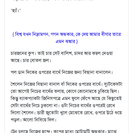
’হ‍্যাঁ।’
{ বিশ্ব যখন নিদ্রামগন, গগন অন্ধকার, কে দেয় আমার বীণার তারে
এমন ঝঙ্কার }
চারজনের কুপ। তাই চার সেট্ বালিশ, চাদর আর কম্বল দেওয়া
আছে। চার বোতল জল।
পল ডান দিকের ওপরের বার্থে নিজের জন‍্য বিছানা বানালেন।
শৈলেন নিজের বিছানা বানাল বাঁ দিকের ওপরের বার্থে। স‍্যুটকেসটা
তো আগেই নিচের বার্থের তলায়, কোণে কোনোমতে ঢুকিয়ে ছিল।
কিন্তু ব‍্যাকপ‍্যাকটা জিনিসপত্রে এমন ফুলে ফেঁপে আছে যে কিছুতেই
সেটা বার্থের নিচে ঢুকলো না। ওটা নিচের বার্থের ওপরেই রেখে
দিলো শৈলেন। ভারী জুতোটা খুলে মেঝেতে রেখে, ওপরে উঠে শুয়ে
পড়ল। আলো নিবিয়ে দিল।
ট্রেন চলছে নিজের ছন্দে। কুপের মধ‍্যে মোটামুটি অন্ধকার। মাঝে