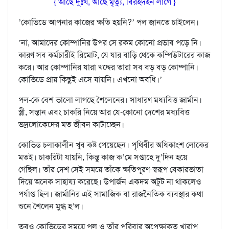
{ আছে দুঃখ, আছে মৃত‍্যু, বিরহদহন লাগে }
’কোভিডে আপনার কাজের ক্ষতি হয়নি?’ পল জানতে চাইলেন।
’না, আমাদের কোম্পানির উপর সে রকম কোনো প্রভাব পড়ে নি।
কারণ সব কর্মচারীই রিমোট, যে যার বাড়ি থেকে কম্পিউটারের কাজ
করে। আর কোম্পানির যারা খদ্দের তারা সব বড় বড় কোম্পানি।
কোভিডে প্রায় কিছুই এসে যায়নি। এখনো অবধি।’
পল-কে বেশ ভালো লাগছে শৈলেনের। সাধারণ মধ‍্যবিত্ত জার্মান।
স্ত্রী, সন্তান এবং চাকরি নিয়ে আর যে-কোনো দেশের মধ‍্যবিত্ত
ভদ্রলোকেদের মত জীবন কাটাচ্ছেন।
কোভিড চলাকালীন খুব কষ্ট পেয়েছেন। পৃথিবীর অধিকাংশ লোকের
মতই। চাকরিটা যায়নি, কিন্তু কাজ ক’মে সপ্তাহে দু’দিন হয়ে
গেছিল। তাঁর দেশ সেই সময়ে তাঁকে ক্ষতিপূরণ-স্বরূপ বেকারভাতা
দিয়ে অনেক সাহায‍্য করেছে। উপার্জন একদম অটুট না থাকলেও
পর্যাপ্ত ছিল। জার্মানির এই সামাজিক বা রাজনৈতিক ব‍্যবস্থার কথা
শুনে শৈলেন মুগ্ধ হ’ল।
তবুও কোভিডের সময়ে পল ও তাঁর পরিবার অপেক্ষাকৃত খারাপ