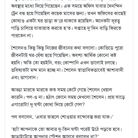
অবস্থার মধ‍্যে দিয়ে গিয়েছেন। এক সময়ে অফিস যা‍বার দৈনন্দিন
ট্রেন বন্ধ হয়ে গিয়েছিল কয়েক মাসের জন‍্য। তখন অফিসের কাছেই
কোথাও একটা ঘর ভাড়া ক’রে থাকতে হয়েছিল। অনেকটা দূরত্ব
গাড়ি চালিয়ে যাতায়াত করতে হ’ত। সপ্তাহে দু’দিন বাড়ি ফিরতে
পারতেন না।
শৈলেনও কিছু কিছু নিজের জীবনের কথা বললো। কোভিডে পুরো
জীবনটাই ঘর-ঘেঁষা হয়ে গিয়েছিল। অবশ‍্য আর্থিক কোনো কষ্ট
হয়নি। ক্ষতি তো হয়ইনি, বরং কোম্পানি এখন ভালোই চলছে।
ভবিষ‍্যতটা মন্দ মনে হচ্ছে না। শৈলেন স্বাভাবিকভাবেই আশাবাদী
এবং ভাগ‍্যবান।
আড্ডা মারতে মারতে কত সময় কেটে গেছে শৈলেন খেয়াল
করেনি। পল-ও না। হঠাৎ ফোনে সময় দেখলো শৈলেন। প্রায় সাড়ে
এগারোটা! দু ঘন্টা কোথা দিয়ে কেটে গেল?
পল বললেন, ’এবার তাহলে শোওয়ার বন্দোবস্ত করা যাক।’
’হ‍্যাঁ! আপনাকে তো আবার দু-তিন ঘন্টা পরেই উঠে পড়তে হবে।
আড়াইটেতে আপনার স্টেশন আসবে বললেন না?’