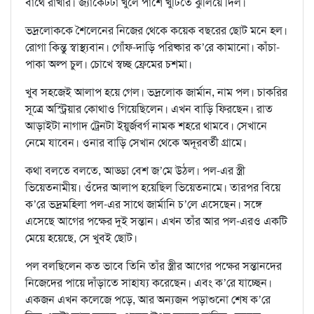
বার্থে রাখার। জ‍্যাকেটটা খুলে পাশে খুঁটিতে ঝুলিয়ে দিল।
ভদ্রলোককে শৈলেনের নিজের থেকে কয়েক বছরের ছোট মনে হল।
রোগা কিন্তু স্বাস্থ্যবান। গোঁফ-দাড়ি পরিষ্কার ক’রে কামানো। কাঁচা-
পাকা অল্প চুল। চোখে স্বচ্ছ ফ্রেমের চশমা।
খুব সহজেই আলাপ হয়ে গেল। ভদ্রলোক জার্মান, নাম পল। চাকরির
সূত্রে অস্ট্রিয়ার কোথাও গিয়েছিলেন। এখন বাড়ি ফিরছেন। রাত
আড়াইটা নাগাদ ট্রেনটা ইয়ুর্জবর্গ নামক শহরে থামবে। সেখানে
নেমে যাবেন। ওনার বাড়ি সেখান থেকে অদূরবর্তী গ্রামে।
কথা বলতে বলতে, আড্ডা বেশ জ’মে উঠল। পল-এর স্ত্রী
ভিয়েতনামীয়। ওঁদের আলাপ হয়েছিল ভিয়েতনামে। তারপর বিয়ে
ক’রে ভদ্রমহিলা পল-এর সাথে জার্মানি চ’লে এসেছেন। সঙ্গে
এসেছে আগের পক্ষের দুই সন্তান। এখন তাঁর আর পল-এরও একটি
মেয়ে হয়েছে, সে খুবই ছোট।
পল বলছিলেন কত ভাবে তিনি তাঁর স্ত্রীর আগের পক্ষের সন্তানদের
নিজেদের পায়ে দাঁড়াতে সাহায্য করেছেন। এবং ক’রে যাচ্ছেন।
একজন এখন কলেজে পড়ে, আর অন‍্যজন পড়াশুনো শেষ ক’রে