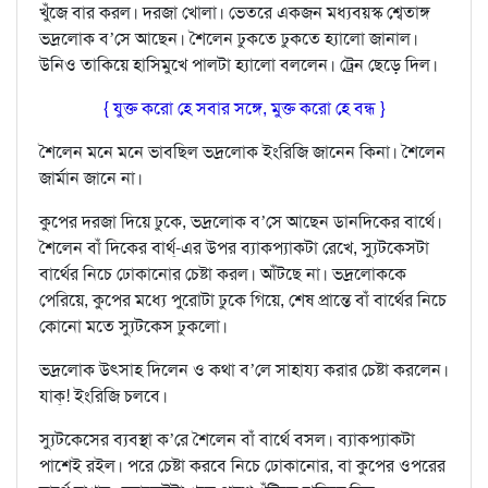
খুঁজে বার করল। দরজা খোলা। ভেতরে একজন মধ‍্যবয়স্ক শ্বেতাঙ্গ
ভদ্রলোক ব’সে আছেন। শৈলেন ঢুকতে ঢুকতে হ‍্যালো জানাল।
উনিও তাকিয়ে হাসিমুখে পালটা হ‍্যালো বললেন। ট্রেন ছেড়ে দিল।
{ যুক্ত করো হে সবার সঙ্গে, মুক্ত করো হে বন্ধ }
শৈলেন মনে মনে ভাবছিল ভদ্রলোক ইংরিজি জানেন কিনা। শৈলেন
জার্মান জানে না।
কুপের দরজা দিয়ে ঢুকে, ভদ্রলোক ব’সে আছেন ডানদিকের বার্থে।
শৈলেন বাঁ দিকের ব‍ার্থ্-এর উপর ব‍্যাকপ‍্যাকটা রেখে, স‍্যুটকেসটা
বার্থের নিচে ঢোকানোর চেষ্টা করল। আঁটছে না। ভদ্রলোককে
পেরিয়ে, কুপের মধ্যে পুরোটা ঢুকে গিয়ে, শেষ প্রান্তে বাঁ বার্থের নিচে
কোনো মতে স‍্যুটকেস ঢুকলো।
ভদ্রলোক উৎসাহ দিলেন ও কথা ব’লে সাহায‍্য করার চেষ্টা করলেন।
যাক্! ইংরিজি চলবে।
স‍্যুটকেসের ব‍্যবস্থা ক’রে শৈলেন বাঁ বার্থে বসল। ব‍্যাকপ‍্যাকটা
পাশেই রইল। পরে চেষ্টা করবে নিচে ঢোকানোর, বা কুপের ওপরের