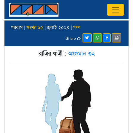
পরবাস |
সংখ্যা ৯৫
| জুলাই ২০২৪ |
গল্প
Share
রাত্রির যাত্রী
:
অংশুমান গুহ