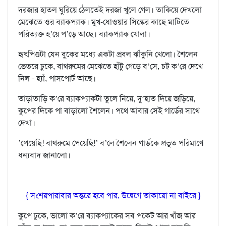
দরজার হাতল ঘুরিয়ে ঠেলতেই দরজা খুলে গেল। তাকিয়ে দেখলো
মেঝেতে ওর ব‍্যাকপ‍্যাক। মুখ-ধোওয়ার সিঙ্কের কাছে মাটিতে
পরিত‍্যক্ত হ’য়ে প’ড়ে আছে। ব‍্যাকপ‍্যাক খোলা।
হৃৎপিণ্ডটা যেন বুকের মধ‍্যে একটা প্রবল ঝাঁকুনি খেলো। শৈলেন
ভেতরে ঢুকে, বাথরুমের মেঝেতে হাঁটু গেড়ে ব’সে, চট্ ক’রে দেখে
নিল - হ‍্যাঁ, পাসপোর্ট আছে।
তাড়াতাড়ি ক’রে ব‍্যাকপ‍্যাকটা তুলে নিয়ে, দু’হাত দিয়ে জড়িয়ে,
কুপের দিকে পা বাড়ালো শৈলেন। পথে আবার সেই গার্ডের সাথে
দেখা।
’পেয়েছি! বাথরুমে পেয়েছি!’ ব’লে শৈলেন গার্ডকে প্রভূত পরিমাণে
ধন‍্যবাদ জানালো।
{ সংশয়পারাবার অন্তরে হবে পার, উদ্বেগে তাকায়ো না বাইরে }
কুপে ঢুকে, ভালো ক’রে ব‍্যাকপ‍্যাকের সব পকেট আর খাঁজ আর