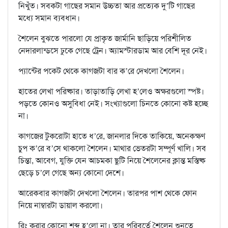
নিখুঁত। সবকটা গাছের সমান উচ্চতা আর প্রত‍্যেক দু’টি গাছের
মধ‍্যে সমান ব‍্যবধান।
শৈলেন বুঝতে পারলো যে প‍্রাকৃত জার্মানি ছাড়িয়ে পরিশীলিত
নেদারলান্ডসে ঢুকে গেছে ট্রেন। অ‍্যামস্টারডাম আর বেশি দূর নেই।
প‍্যান্টের পকেট থেকে কাগজটা বার ক’রে দেখলো শৈলেন।
হাতের লেখা পরিষ্কার। তাড়াতাড়ি লেখা হ’লেও অক্ষরগুলো স্পষ্ট।
পড়তে কোনও অসুবিধা নেই। সংখ‍্যাগুলো চিনতে কোনো কষ্ট হচ্ছে
না।
কাগজের টুকরোটা হাতে ধ’রে, জানলার দিকে তাকিয়ে, অনেকক্ষণ
চুপ ক’রে ব’সে থাকলো শৈলেন। মাথার ভেতরটা সম্পূর্ণ খালি। সব
চিন্তা, আবেগ, যুক্তি যেন আচমকা ছুটি নিয়ে শৈলেনের ক্লান্ত মস্তিষ্ক
ছেড়ে চ’লে গেছে অন‍্য কোনো দেশে।
আরেকবার কাগজটা দেখলো শৈলেন। তারপর পাশ থেকে ফোন
নিয়ে নাম্বারটা ডায়াল করলো।
রিং করার কোনো শব্দ হ’লো না। তার পরিবর্তে শৈলেন শুনতে