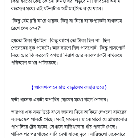
কিম্বা হয়তো কেউ কোনো দিনও ধরা পড়বে না। জীবনের অসীম
রহস‍্যের মধ‍্যে এই ঘটনাটাও অমীমাংসিত র’য়ে যাবে।
’কিন্তু যেই চুরি ক’রে থাকুক, কিছু না নিয়ে ব‍্যাকপ‍্যাকটা বাথরুমে
রেখে গেল কেন?’
হয়তো টাকা খুঁজছিল। কিন্তু ব‍্যাগে তো টাকা ছিল না। ছিল
শৈলেনের বুক পকেটে। আর ব‍্যাগে ছিল পাসপোর্ট। কিন্তু পাসপোর্ট
নিয়ে চোর কি করবে? অগত‍্যা নিরাশ চোর ব‍্যাকপ‍্যাকটা বাথরুমে
পরিত‍্যাগ ক’রে পালিয়েছে।
{ আকাশ-পানে হাত বাড়ালেম কাহার তরে }
ঘন্টা খানেক একটা অপার্থিব ঘোরের মধ‍্যে রইল শৈলেন।
তারপর এক সময় উঠে ব’সে জানলা দিয়ে তাকিয়ে দেখলো বাইরের
ল‍্যান্ডস্কেপ পালটে গেছে। সবই সমতল। মাঝে মাঝে যে গ্রামগুলোর
পাশ দিয়ে ট্রেন যাচ্ছে, সেখানে বাড়িগুলোর ধাঁচ পালটে গেছে।
খানিক পর পর গাছের সারি দেখা যাচ্ছে দূরে। সারিগুলো একেবারে