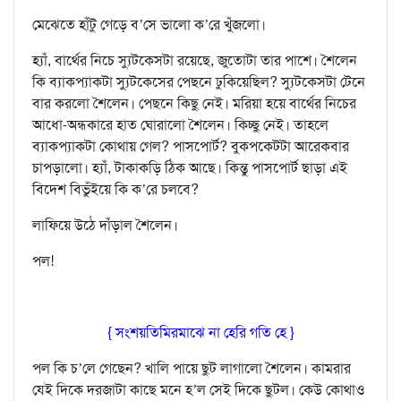
মেঝেতে হাঁটু গেড়ে ব’সে ভালো ক’রে খুঁজলো।
হ‍্যাঁ, বার্থের নিচে স‍্যুটকেসটা রয়েছে, জুতোটা তার পাশে। শৈলেন
কি ব‍্যাকপ‍্যাকটা স‍্যুটকেসের পেছনে ঢুকিয়েছিল? স‍্যুটকেসটা টেনে
বার করলো শৈলেন। পেছনে কিছু নেই। মরিয়া হয়ে বার্থের নিচের
আধো-অন্ধকারে হাত ঘোরালো শৈলেন। কিচ্ছু নেই। তাহলে
ব‍্যাকপ‍্যাকটা কোথায় গেল? পাসপোর্ট? বুকপকেটটা আরেকবার
চাপড়ালো। হ‍্যাঁ, টাকাকড়ি ঠিক আছে। কিন্তু পাসপোর্ট ছাড়া এই
বিদেশ বিভুঁইয়ে কি ক’রে চলবে?
লাফিয়ে উঠে দাঁড়াল শৈলেন।
পল!
{ সংশয়তিমিরমাঝে না হেরি গতি হে }
পল কি চ’লে গেছেন? খালি পায়ে ছুট লাগালো শৈলেন। কামরার
যেই দিকে দরজাটা কাছে মনে হ’ল সেই দিকে ছুটল। কেউ কোথাও