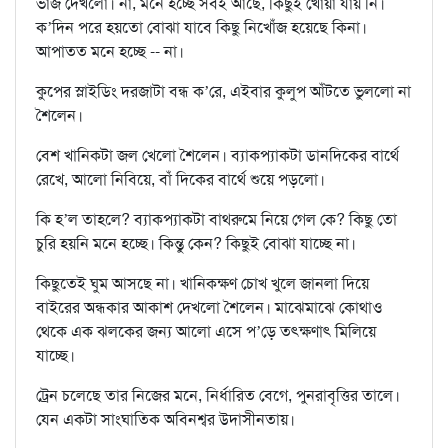
ভাঁজ দেখলো। না, মনে হচ্ছে সবই আছে, কিছুই খোয়া যায় নি।
ক’দিন পরে হয়তো বোঝা যাবে কিছু নিখোঁজ হয়েছে কিনা।
আপাতত মনে হচ্ছে -- না।
কুপের স্লাইডিং দরজাটা বন্ধ ক’রে, এইবার কুলুপ আঁটতে ভুললো না
শৈলেন।
বেশ খানিকটা জল খেলো শৈলেন। ব‍্যাকপ‍্যাকটা ডানদিকের বার্থে
রেখে, আলো নিবিয়ে, বাঁ দিকের বার্থে শুয়ে পড়লো।
কি হ’ল তাহলে? ব‍্যাকপ‍্যাকটা বাথরুমে নিয়ে গেল কে? কিছু তো
চুরি হয়নি মনে হচ্ছে। কিন্তু কেন? কিছুই বোঝা যাচ্ছে না।
কিছুতেই ঘুম আসছে না। খানিকক্ষণ চোখ খুলে জানলা দিয়ে
বাইরের অন্ধকার আকাশ দেখলো শৈলেন। মাঝেমাঝে কোথাও
থেকে এক ঝলকের জন‍্য আলো এসে প’ড়ে তৎক্ষণাৎ মিলিয়ে
যাচ্ছে।
ট্রেন চলেছে তার নিজের মনে, নির্ধারিত বেগে, পুনরাবৃত্তির তালে।
যেন একটা সাংঘাতিক অবিনশ্বর উদাসীনতায়।