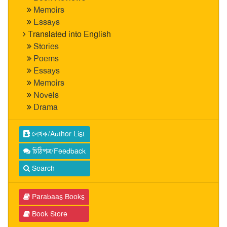
Memoirs
Essays
Translated into English
Stories
Poems
Essays
Memoirs
Novels
Drama
লেখক/Author List
চিঠিপত্র/Feedback
Search
Parabaas Books
Book Store