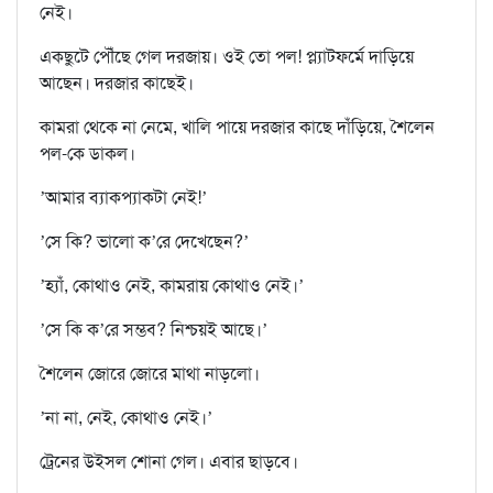
নেই।
একছুটে পৌঁছে গেল দরজায়। ওই তো পল! প্ল‍্যাটফর্মে দাড়িয়ে
আছেন। দরজার কাছেই।
কামরা থেকে না নেমে, খালি পায়ে দরজার কাছে দাঁড়িয়ে, শৈলেন
পল-কে ডাকল।
’আমার ব‍্যাকপ‍্যাকটা নেই!’
’সে কি? ভালো ক’রে দেখেছেন?’
’হ‍্যাঁ, কোথাও নেই, কামরায় কোথাও নেই।’
’সে কি ক’রে সম্ভব? নিশ্চয়ই আছে।’
শৈলেন জোরে জোরে মাথা নাড়লো।
’না না, নেই, কোথাও নেই।’
ট্রেনের উইসল শোনা গেল। এবার ছাড়বে।