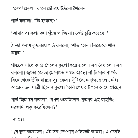
’হেল্প্! হেল্প্!’ ব’লে চেঁচিয়ে উঠলো শৈলেন।
গার্ড বললো, ’কি হয়েছে?’
’আমার ব‍্যাকপ‍্যাকটা খুঁজে পাচ্ছি না। কেউ চুরি করেছে।’
ঠান্ডা গলায় কৃষ্ণকায় গার্ড বললো, ’শান্ত হোন। নিজেকে শান্ত
করুন।’
গার্ডকে সাথে ক’রে শৈলেন কুপে ফিরে এলো। সব দেখালো। সব
বললো। জুতো জোড়া মেঝেতে প’ড়ে আছে। বাঁ দিকের বার্থের
নিচে থেকে উঁকি মারছে স‍্যুটকেস। খুঁটি থেকে ঝুলছে জ‍্যাকেট।
আরেক জন যাত্রী ছিলেন কুপে। তিনি শেষ স্টেশনে নেমে গেছেন।
গার্ড জিগ‍্যেস করলো, ’যখন শুয়েছিলেন, কুপের এই স্লাইডিং
দরজাটা লক্ করেছিলেন?’
’না তো!’
’খুব ভুল করেছেন। এই সব স্পেশাল প্রাইভেট কামরা। এখানেই