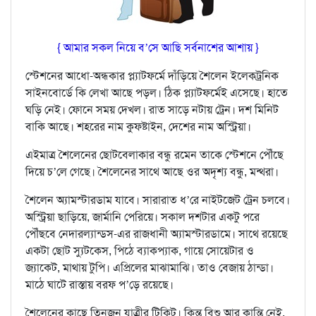
{ আমার সকল নিয়ে ব’সে আছি সর্বনাশের আশায় }
স্টেশনের আধো-অন্ধকার প্ল‍্যাটফর্মে দাঁড়িয়ে শৈলেন ইলেকট্রনিক
সাইনবোর্ডে কি লেখা আছে পড়ল। ঠিক প্ল‍্যাটফর্মেই এসেছে। হাতে
ঘড়ি নেই। ফোনে সময় দেখল। রাত সাড়ে নটায় ট্রেন। দশ মিনিট
বাকি আছে। শহরের নাম কুফষ্টাইন, দেশের নাম অস্ট্রিয়া।
এইমাত্র শৈলেনের ছোটবেলাকার বন্ধু রমেন তাকে স্টেশনে পৌঁছে
দিয়ে চ’লে গেছে। শৈলেনের সাথে আছে ওর অদৃশ‍্য বন্ধু, মন্থরা।
শৈলেন অ‍্যামস্টারডাম যাবে। সারারাত ধ’রে নাইটজেট ট্রেন চলবে।
অস্ট্রিয়া ছাড়িয়ে, জার্মানি পেরিয়ে। সকাল দশটার একটু পরে
পৌঁছবে নেদারল্যান্ডস-এর রাজধানী অ‍্যামস্টারডামে। সাথে রয়েছে
একটা ছোট স‍্যুটকেস, পিঠে ব‍্যাকপ‍্যাক, গায়ে সোয়েটার ও
জ‍্যাকেট, মাথায় টুপি। এপ্রিলের মাঝামাঝি। তাও বেজায় ঠান্ডা।
মাঠে ঘাটে রাস্তায় বরফ প’ড়ে রয়েছে।
শৈলেনের কাছে তিনজন যাত্রীর টিকিট। কিন্তু বিশু আর কান্তি নেই,