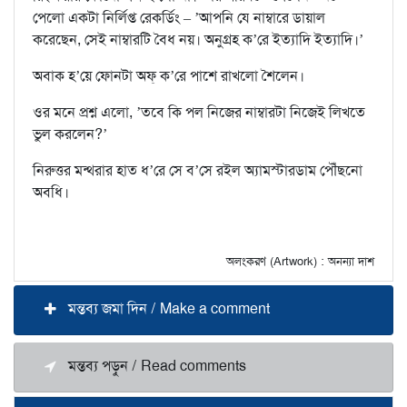
পেলো একটা নির্লিপ্ত রেকর্ডিং – ’আপনি যে নাম্বারে ডায়াল
করেছেন, সেই নাম্বারটি বৈধ নয়। অনুগ্রহ ক’রে ইত‍্যাদি ইত‍্যাদি।’
অবাক হ’য়ে ফোনটা অফ্ ক’রে পাশে রাখলো শৈলেন।
ওর মনে প্রশ্ন এলো, ’তবে কি পল নিজের নাম্বারটা নিজেই লিখতে
ভুল করলেন?’
নিরুত্তর মন্থরার হাত ধ’রে সে ব’সে রইল অ‍্যামস্টারডাম পৌঁছনো
অবধি।
অলংকরণ (Artwork) : অনন্যা দাশ
মন্তব্য জমা দিন / Make a comment
মন্তব্য পড়ুন / Read comments