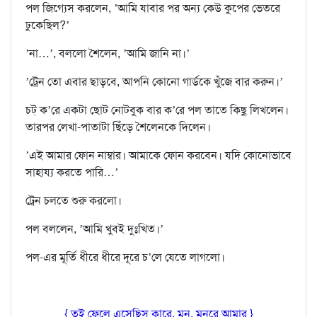
পল জিগ‍্যেস করলেন, ’আমি যাবার পর অন‍্য কেউ কুপের ভেতরে
ঢুকেছিল?’
’না…’, বললো শৈলেন, ’আমি জানি না।’
’ট্রেন তো এবার ছাড়বে, আপনি কোনো গার্ডকে খুঁজে বার করুন।’
চট্ ক’রে একটা ছোট নোটবুক বার ক’রে পল তাতে কিছু লিখলেন।
তারপর লেখা-পাতাটা ছিঁড়ে শৈলেনকে দিলেন।
’এই আমার ফোন নাম্বার। আমাকে ফোন করবেন। যদি কোনোভাবে
সাহায‍্য করতে পারি…’
ট্রেন চলতে শুরু করলো।
পল বললেন, ’আমি খুবই দুঃখিত।’
পল-এর মূর্তি ধীরে ধীরে দূরে চ’লে যেতে লাগলো।
{ তুই ফেলে এসেছিস কারে, মন, মনরে আমার }