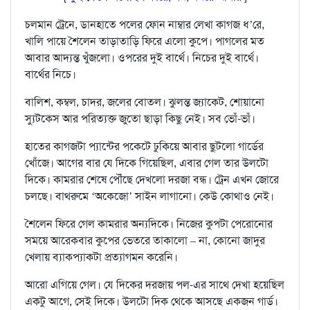
চলমান ট্রেনে, ডানহাতে পলের ফোন নাম্বার লেখা কাগজ ধ’রে,
খালি পায়ে শৈলেন তাড়াতাড়ি ফিরে এলো কুপে। পাগলের মত
আবার আদ‍্যন্ত খুঁজলো। ওপরের দুই বার্থে। নিচের দুই বার্থে।
বার্থের নিচে।
বালিশ, কম্বল, চাদর, জলের বোতল। ঝুলন্ত জ‍্যাকেট, শোয়ানো
স‍্যুটকেস আর পরিত‍্যক্ত জুতো ছাড়া কিছু নেই। সব ভোঁ-ভাঁ।
হাতের কাগজটা প‍্যান্টের পকেটে ঢুকিয়ে আবার ছুটলো গার্ডের
খোঁজে। আগের বার যে দিকে গিয়েছিল, এবার গেল তার উলটো
দিকে। কামরার শেষে পৌঁছে দেখলো দরজা বন্ধ। ট্রেন এখন জোরে
চলছে। বাথরুমে ‘অকেজো’ সাইন লাগানো। কেউ কোথাও নেই।
শৈলেন ফিরে গেল কামরার অন‍্যদিকে। নিজের কুপটা পেরোনোর
সময়ে আরেকবার কুপের ভেতরে তাকালো – না, কোনো জাদুর
খেলায় ব‍্যাকপ‍্যাকটা প্রত‍্যাগমন করেনি।
আরো এগিয়ে গেল। যে দিকের দরজায় পল-এর সাথে দেখা হয়েছিল
একটু আগে, সেই দিকে। উলটো দিক থেকে আসছে একজন গার্ড।