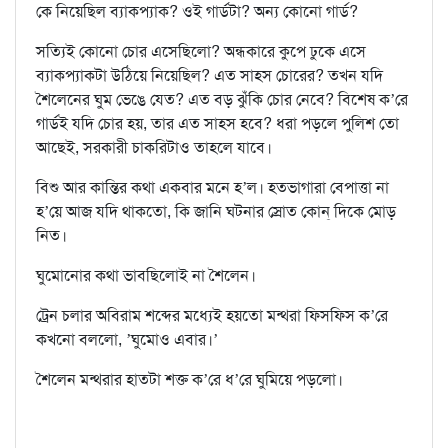
কে নিয়েছিল ব‍্যাকপ‍্যাক? ওই গার্ডটা? অন‍্য কোনো গার্ড?
সত‍্যিই কোনো চোর এসেছিলো? অন্ধকারে কুপে ঢুকে এসে
ব‍্যাকপ‍্যাকটা উঠিয়ে নিয়েছিল? এত সাহস চোরের? তখন যদি
শৈলেনের ঘুম ভেঙে যেত? এত বড় ঝুঁকি চোর নেবে? বিশেষ ক’রে
গার্ডই যদি চোর হয়, তার এত সাহস হবে? ধরা পড়লে পুলিশ তো
আছেই, সরকারী চাকরিটাও তাহলে যাবে।
বিশু আর কান্তির কথা একবার মনে হ’ল। হতভাগারা বেপাত্তা না
হ’য়ে আজ যদি থাকতো, কি জানি ঘটনার স্রোত কোন্ দিকে মোড়
নিত।
ঘুমোনোর কথা ভাবছিলোই না শৈলেন।
ট্রেন চলার অবিরাম শব্দের মধ‍্যেই হয়তো মন্থরা ফিসফিস ক’রে
কখনো বললো, ’ঘুমোও এবার।’
শৈলেন মন্থরার হাতটা শক্ত ক’রে ধ’রে ঘুমিয়ে পড়লো।