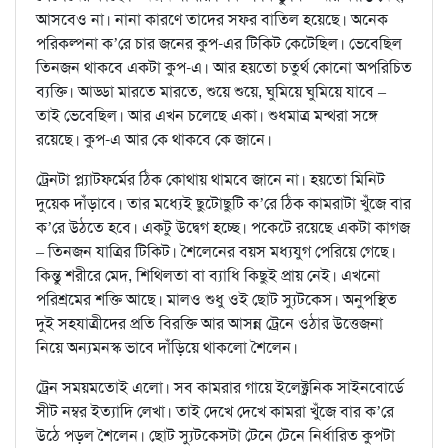
আসবেও না। নানা কারণে তাদের সফর বাতিল হয়েছে। অনেক
পরিকল্পনা ক’রে চার জনের কুপ-এর টিকিট কেটেছিল। ভেবেছিল
তিনজন থাকবে একটা কুপ‍-এ। আর হয়তো চতুর্থ কোনো অপরিচিত
ব্যক্তি। আড্ডা মারতে মারতে, শুয়ে শুয়ে, ঘুমিয়ে ঘুমিয়ে যাবে –
তাই ভেবেছিল। আর এখন চলেছে একা। শুধমাত্র মন্থরা সঙ্গে
রয়েছে। কুপ-এ আর কে থাকবে কে জানে।
ট্রেনটা প্ল‍্যাটফর্মের ঠিক কোথায় থামবে জানে না। হয়তো মিনিট
দুয়েক দাঁড়াবে। তার মধ‍্যেই ছুটোছুটি ক’রে ঠিক কামরাটা খুঁজে বার
ক’রে উঠতে হবে। একটু উদ্বেগ হচ্ছে। পকেটে রয়েছে একটা কাগজ
– তিনজন যাত্রির টিকিট। শৈলেনের বয়স মধ্যযুগ পেরিয়ে গেছে।
কিন্তু শরীরে মেদ, শিথিলতা বা ব্যাধি কিছুই প্রায় নেই। এখনো
পরিশ্রমের শক্তি আছে। মালও শুধু ওই ছোট স‍্যুটকেস। অনুপস্থিত
দুই সহযাত্রীদের প্রতি বিরক্তি আর আসন্ন ট্রেনে ওঠার উত্তেজনা
নিয়ে অন‍্যমনস্ক ভাবে দাঁড়িয়ে থাকলো শৈলেন।
ট্রেন সময়মতোই এলো। সব কামরার গায়ে ইলেক্ট্রনিক সাইনবোর্ডে
সীট নম্বর ইত‍্যাদি লেখা। তাই দেখে দেখে কামরা খুঁজে বার ক’রে
উঠে পড়ল শৈলেন। ছোট স‍্যুটকেসটা টেনে টেনে নির্ধারিত কুপটা