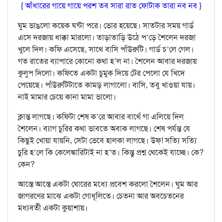
{ আঁধারের গায়ে গায়ে পরশ তব সারা রাত ফোটাক তারা নব নব }
ঘুম ভাঙলো কয়েক ঘন্টা পরে। ভোর হয়েছে। সাতটার সময় গার্ড
এসে দরজায় ধাক্কা মারলো। তাড়াতাড়ি উঠে প’ড়ে শৈলেন দরজা
খুলে দিল। কফি এসেছে, সাথে বাসি পাঁউরুটি। গার্ড চ’লে গেল।
গত রাতের ব‍্যাপারে কোনো কথা হ’ল না। শৈলেন আবার দরজায়
কুলুপ দিলো। কফিতে একটা চুমুক দিয়ে টের পেলো যে খিদে
পেয়েছে। পাঁউরুটিটাতে কামড় লাগালো। বাসি, তবু খাওয়া যায়।
নাই মামার চেয়ে কানা মামা ভালো।
ক্লান্ত লাগছে। কফিটা শেষ ক’রে আবার বার্থে গা এলিয়ে দিল
শৈলেন। ব‍্যাগ চুরির কথা ভাবতে অবাক লাগছে। শেষ পর্যন্ত যে
কিছুই খোয়া যায়নি, সেটা ভেবে হালকা লাগছে। উফ্! সত‍্যি সত‍্যি
চুরি হ’লে কি কেলেঙ্কারিটাই না হ’ত। কিন্তু প্রশ্ন থেকেই যাচ্ছে। কে?
কেন?
আস্তে আস্তে একটা ঘোরের মধ‍্যে প্রবেশ করলো শৈলেন। ঘুম আর
জাগরণের মাঝে একটা গোধূলিতে। চেতনা আর অবচেতনের
মধ‍্যবর্তী একটা কুয়াশায়।