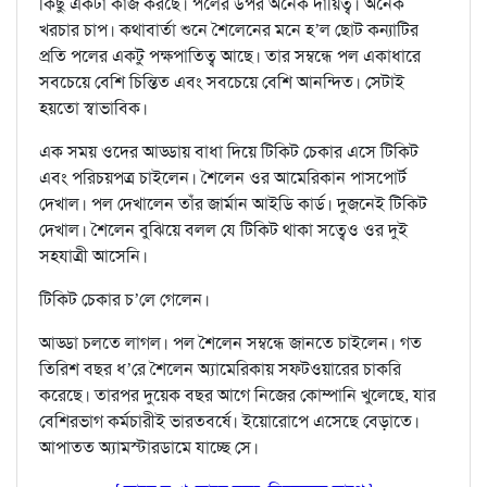
কিছু একটা কাজ করছে। পলের উপর অনেক দায়িত্ব। অনেক
খরচার চাপ। কথাবার্তা শুনে শৈলেনের মনে হ’ল ছোট কন্যাটির
প্রতি পলের একটু পক্ষপাতিত্ব আছে। তার সম্বন্ধে পল একাধারে
সবচেয়ে বেশি চিন্তিত এবং সবচেয়ে বেশি আনন্দিত। সেটাই
হয়তো স্বাভাবিক।
এক সময় ওদের আড্ডায় বাধা দিয়ে টিকিট চেকার এসে টিকিট
এবং পরিচয়পত্র চাইলেন। শৈলেন ওর আমেরিকান পাসপোর্ট
দেখাল। পল দেখালেন তাঁর জার্মান আইডি কার্ড। দুজনেই টিকিট
দেখাল। শৈলেন বুঝিয়ে বলল যে টিকিট থাকা সত্বেও ওর দুই
সহযাত্রী আসেনি।
টিকিট চেকার চ’লে গেলেন।
আড্ডা চলতে লাগল। পল শৈলেন সম্বন্ধে জানতে চাইলেন। গত
তিরিশ বছর ধ’রে শৈলেন অ‍্যামেরিকায় সফ্টওয়ারের চাকরি
করেছে। তারপর দুয়েক বছর আগে নিজের কোম্পানি খুলেছে, যার
বেশিরভাগ কর্মচারীই ভারতবর্ষে। ইয়োরোপে এসেছে বেড়াতে।
আপাতত অ‍্যামস্টারডামে যাচ্ছে সে।