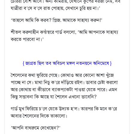
চোররা বেশি আসে। অন‍্য কামরায়, যেখানে কুপের দরজা নেই, সব
যাত্রীরা ব’সে ব’সে রাত পোহায়, সেখানে চুরি হয় না।’
‘তাহলে আমি কি করব? প্লিজ. আমাকে সাহায‍্য করুন!’
শীতল করুণাহীন কন্ঠস্বরে গার্ড বললো, ’আমি আপনাকে সাহা‍য‍্য
করতে পারবো না।’
{ জাগ্রত ছিল তব অবিচল মঙ্গল নতনয়নে অনিমেষে }
শৈলেনের কথা ফুরিয়ে গেছে। কোথাও আর কোনো আশা খুঁজে
পাচ্ছে না সে। মাথা নিচু ক’রে দাঁড়িয়ে রইল। ভাবার চেষ্টা করলো
আর কোথায় বা কীভাবে ব‍্যাকপ‍্যাকটা পাওয়া যেতে পারে। এমন
কিছু সম্ভাবনা কি আছে যা শৈলেন এখনো ভাবেনি?
গার্ড মুখ ফিরিয়ে চ’লে যেতে উদ‍্যত হ’ল। তারপর কি মনে ক’রে
আবার শৈলেনের দিকে তাকালো।
’আপনি বাথরুমে দেখেছেন?’