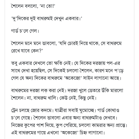
শৈলেন বললো, ’না তো!’
’দু’দিকের দুই বাথরুমই দেখুন একবার।’
গার্ড চ’লে গেল।
শৈলেন মনে মনে ভাবলো, ’যদি চোরই নিয়ে থাকে, সে বাথরুমে
রেখে যাবে কেন?’
তবু একবার দেখলে তো ক্ষতি নেই। যে দিকের দরজায় পল-এর
সাথে দেখা হয়েছিল, সে দিকেই চললো শৈলেন, কারণ মনে প’ড়ে
গেল যে অন‍্য দিকের বাথরুমে ’অকেজো’ সাইন লাগানো আছে।
বাথরুমের দরজা লক্ করা নেই। দরজা খুলে ভেতরে উঁকি মারলো
শৈলেন। না, বাথরুম খালি। কেউ নেই, কিছু নেই।
ট্রেন চলছে জোর কদমে। যাত্রীরা সবাই ঘুমোচ্ছে। গার্ড কোথাও
চ’লে গেছে। শৈলেন ভাবলো এবার অন‍্য বাথরুমটাও দেখবে।
নিজের কুপের পাশ দিয়ে, কুপ পেরিয়ে, চললো কামরার অন‍্য প্রান্তে।
এই বাথরুমের গায়ে এখনো ’অকেজো’ চিহ্ন লাগানো।