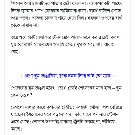
শৈলেন আর চাদরটাদর পাতার চেষ্টা করল না। ব‍্যাকপ‍্যাকটা পায়ের
দিকে জুতোর পাশে মেঝেতে নামিয়ে রাখলো। বার্থে বালিশ পেতে
শুয়ে পড়ল। পাতলা চাদরটা গায়ে টেনে নিল। কম্বলটা ওপরের বার্থ
থেকে নামাল না।
শুয়ে শুয়ে ছোটবেলাকার ট্রেনযাত্রার আনন্দ মনে করার চেষ্টা করল।
ঘুম কোথায়? কেমন যেন অস্বস্তি হচ্ছে। ঘুম আসছে না। আরাম
নেই।
{ ওগো ঘুম-ভাঙানিয়া, বুকে চমক দিয়ে তাই তো ডাক' }
শৈলেনের ঘুম ভাঙল হঠাৎ। চোখ খুলেই শৈলেনের মনে হ’ল – ঘুম
কেন ভাঙল?
দেখলো মাথার কাছে কুপ-এর স্লাইডিং দরজাটা খোলা। পল বেরিয়ে
যাচ্ছেন। শৈলেনের মনে পড়লো সব। তার মানে পল-এর স্টেশন
এসে গেছে। শৈলেন উপলব্ধি করলো ট্রেনটা চলছে না, দাঁড়িয়ে
আছে।