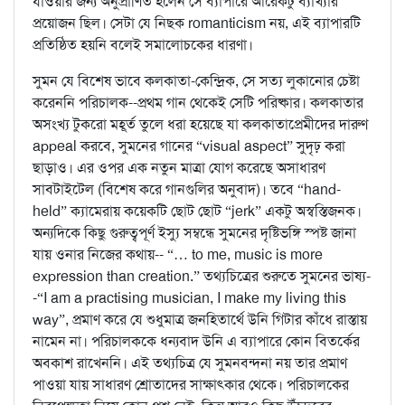
যাওয়ার জন্য অনুপ্রাণিত হলেন সে ব্যাপারে আরেকটু ব্যাখ্যার
প্রয়োজন ছিল। সেটা যে নিছক romanticism নয়, এই ব্যাপারটি
প্রতিষ্ঠিত হয়নি বলেই সমালোচকের ধারণা।
সুমন যে বিশেষ ভাবে কলকাতা-কেন্দ্রিক, সে সত্য লুকানোর চেষ্টা
করেননি পরিচালক--প্রথম গান থেকেই সেটি পরিষ্কার। কলকাতার
অসংখ্য টুকরো মহূর্ত তুলে ধরা হয়েছে যা কলকাতাপ্রেমীদের দারুণ
appeal করবে, সুমনের গানের “visual aspect” সুদৃঢ় করা
ছাড়াও। এর ওপর এক নতুন মাত্রা যোগ করেছে অসাধারণ
সাবটাইটেল (বিশেষ করে গানগুলির অনুবাদ)। তবে “hand-
held” ক্যামেরায় কয়েকটি ছোট ছোট “jerk” একটু অস্বস্তিজনক।
অন্যদিকে কিছু গুরুত্বপূর্ণ ইস্যু সম্বন্ধে সুমনের দৃষ্টিভঙ্গি স্পষ্ট জানা
যায় ওনার নিজের কথায়-- “… to me, music is more
expression than creation.” তথ্যচিত্রের শুরুতে সুমনের ভাষ্য-
-“I am a practising musician, I make my living this
way”, প্রমাণ করে যে শুধুমাত্র জনহিতার্থে উনি গিটার কাঁধে রাস্তায়
নামেন না। পরিচালককে ধন্যবাদ উনি এ ব্যাপারে কোন বিতর্কের
অবকাশ রাখেননি। এই তথ্যচিত্র যে সুমনবন্দনা নয় তার প্রমাণ
পাওয়া যায় সাধারণ শ্রোতাদের সাক্ষাৎকার থেকে। পরিচালকের