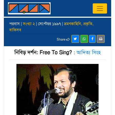
পরবাস |
সংখ্যা ২
| সেপ্টেম্বর ১৯৯৭ |
ভ্রমণকাহিনি, প্রকৃতি,
বাকিসব
Share
নিবিড় দর্শন: Free To Sing?
:
আদিত্য সিংহ