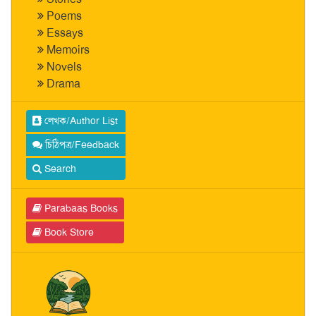
Poems
Essays
Memoirs
Novels
Drama
লেখক/Author List
চিঠিপত্র/Feedback
Search
Parabaas Books
Book Store