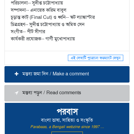
পরিচালনা-- সুদীপ্ত চট্টোপাধ্যায়
সম্পাদনা-- এনায়েত করিম বাবুল
চূড়ান্ত কাট্‌ (Final Cut) ও ধ্বনি-- স্কট ল্যাঙ্কাস্টার
চিত্রগ্রহণ-- সুদীপ্ত চট্টোপাধ্যায় ও অমিত সেন
সংগীত-- পীট সীগার
কার্যকরী প্রযোজক-- গার্গী মুখোপাধ্যায়
এই লেখাটি পুরোনো ফরম্যাটে দেখুন
মন্তব্য জমা দিন / Make a comment
মন্তব্য পড়ুন / Read comments
পরবাস
বাংলা ভাষা, সাহিত্য ও সংস্কৃতি
Parabaas, a Bengali webzine since 1997 ...