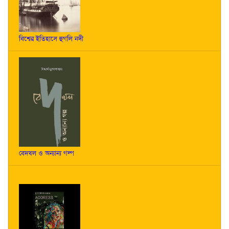
বিশ্বের ইতিহাসে হুগলি নদী
বেদখল ও অন্যান্য গল্প