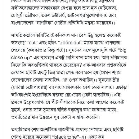
নিরপেক্ষতা নিয়ে কোন প্রশ্ন নেই, কিন্তু আরও কিছু উঁচুদরের
সঙ্গীতবোদ্ধাদের সাক্ষাৎকার নেওয়া হলে ভাল হত (নচিকেতা,
মৌসুমী ভৌমিক, তরুণ ভট্টাচার্য, জটিলেশ্বর মুখোপাধ্যায় এবং
বাংলাদেশের “নাগরিক” গোষ্ঠীর প্রতিনিধি মন্তব্য করেছেন)।
সামগ্রিকভাবে ছবিটির টেকনিকাল মান বেশ উঁচু হলেও কয়েকটি
অসংলগ্ন “cut” এবং হঠাৎ “zoom out” মাঝে মাঝে খাপছাড়া
লেগেছে (কলকাতার কিছু শটে)। সুমনের সঙ্গে মুখোমুখি শটে “big
close up”-এর ব্যবহার একটু বেশি বলে মনে হয়। আর পরিচালক
নিজে কি অবগুন্ঠিতই থাকতে চেয়েছেন? এক-আধবার প্রশ্নকর্তাকে
দেখালে ছবিটি একটু ভিন্ন মাত্রা পেত বলে মনে হয় (যেমন শ্যাম
বেনেগালের তোলা সত্যজিৎ-এর ওপর তথ্যচিত্র)। সুমনের স্ত্রীর
(মারিয়া চট্টোপাধ্যায়) বাংলায় সাক্ষাৎকার বেশ চমক লাগায়। এছাড়া
অধিকাংশই ইংরেজিতে বক্তব্য রেখেছেন (যেটা স্বাভাবিক)। এই
প্রসঙ্গে উল্লেখযোগ্য যে পীট সীগারকে নিয়ে তলা অংশের কয়েকটি
মুহূর্ত, ওনার সঙ্গে সুমনের ঘনিষ্ঠ বন্ধুত্বের কথা জানানো ছাড়া,
তথ্যচিত্রের মান উন্নয়নে খুব একটা সাহায্য করেনি।
তথ্যচিত্রের শেষ অংশটিতে রাজনীতি প্রাধান্য পেয়েছে এবং ছবিটি
শেষও হয়েছে অনেকটা “black tone”-এ। একটু কম