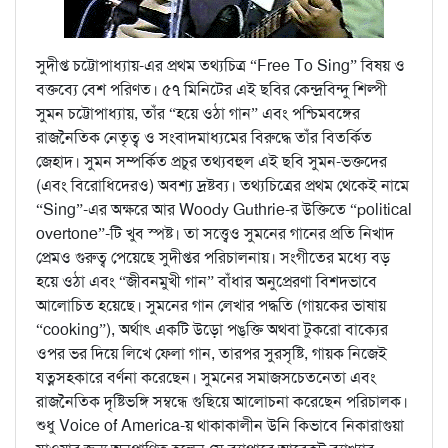
সুদীপ্ত চট্টোপাধ্যায়-এর প্রথম তথ্যচিত্র “Free To Sing” বিষয় ও
বক্তব্যে বেশ পরিণত। ৫৭ মিনিটের এই ছবির কেন্দ্রবিন্দু শিল্পী
সুমন চট্টোপাধ্যায়, তাঁর “হয়ে ওঠা গান” এবং পশ্চিমবঙ্গের
রাজনৈতিক নেতৃত্ব ও সংবাদমাধ্যমের বিরুদ্ধে তাঁর বিতর্কিত
জেহাদ। সুমন সম্পর্কিত প্রচুর তথ্যবহুল এই ছবি সুমন-ভক্তদের
(এবং বিরোধিদেরও) অবশ্য দ্রষ্টব্য। তথ্যচিত্রের প্রথম থেকেই নামে
“Sing”-এর অক্ষরে আর Woody Guthrie-র উক্তিতে “political
overtone”-টি খুব স্পষ্ট। তা সত্ত্বেও সুমনের গানের প্রতি নিখাদ
প্রেমও গুরুত্ব পেয়েছে সুদীপ্তর পরিচালনায়। সংগীতের মধ্যে বড়
হয়ে ওঠা এবং “জীবনমুখী গান” বাঁধার অনুপ্রেরণা বিশদভাবে
আলোচিত হয়েছে। সুমনের গান লেখার পদ্ধতি (গায়কের ভাষায়
“cooking”), অর্থাৎ একটি উড়ো পঙ্‌ক্তি অথবা টুকরো বাক্যের
ওপর ভর দিয়ে লিখে ফেলা গান, তারপর সুরসৃষ্টি, গায়ক নিজেই
যত্নসহকারে বর্ণনা করেছেন। সুমনের সমাজসচেতনেতা এবং
রাজনৈতিক দৃষ্টিভঙ্গি সম্বন্ধে গুছিয়ে আলোচনা করেছেন পরিচালক।
শুধু Voice of America-য় থাকাকালীন উনি কিভাবে নিকারাগুয়া