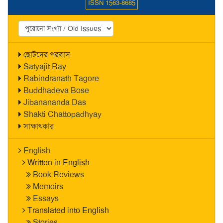
ISSN 1563-8685
ছোটদের পরবাস
Satyajit Ray
Rabindranath Tagore
Buddhadeva Bose
Jibanananda Das
Shakti Chattopadhyay
সাক্ষাৎকার
English
Written in English
Book Reviews
Memoirs
Essays
Translated into English
Stories