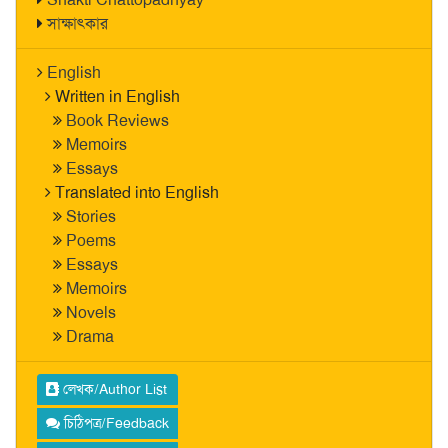
সাক্ষাৎকার
English
Written in English
Book Reviews
Memoirs
Essays
Translated into English
Stories
Poems
Essays
Memoirs
Novels
Drama
লেখক/Author List
চিঠিপত্র/Feedback