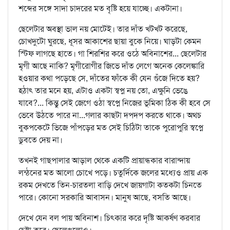
শব্দের সঙ্গে সাদা চাদরের মত বৃষ্টি হয়ে যাচ্ছে। একটানা।
ছেলেটার অবস্থা ভাল নয় মোটেই। তার দাঁত খটখট করেছে,
চোখদুটো ঘুরছে, ধূসর আকাশের ছায়া বুকে নিয়ে। ঘাড়টা কেমন
স্টিফ লাগছে হাতে। গা শিরশির করে ওঠে অবিনাশের... ছেলেটার
মৃগী আছে নাকি? মৃগীরোগীর জিভে দাঁত লেগে অনেক কেলেঙ্কারি
হওয়ার কথা পড়েছে সে, দাঁতের ফাঁকে কী যেন গুঁজে দিতে হয়?
হঠাৎ তার মনে হয়, এটাও একটা স্বপ্ন নয় তো, এক্ষুনি ভেঙে
যাবে?... কিন্তু সেই জেগে ওঠা স্বপ্নে নিজের ভূমিকা ঠিক কী হবে সে
ভেবে উঠতে পারে না...গলার কাছটা দপদপ করতে থাকে। অথচ
বুকপকেটে ভিজে পাঁপড়ের মত সেই চিঠিটা তাকে পুরোপুরি স্বপ্নে
ডুবতে দেয় না।
তখনই গাছপালার আড়াল থেকে একটি প্রায়ান্ধকার বারান্দায়
লন্ঠনের মত আলো চোখে পড়ে। চতুর্দিকে জলের মধ্যেও প্রায় এক
রকম দেখতে তিন-চারতলা বাড়ি দেখে জায়গাটা কতকটা চিনতে
পারে। কোনো সরকারি আবাসন। মানুষ আছে, বসতি আছে।
দেখে যেন বল পায় অবিনাশ। চিৎকার করে দৃষ্টি আকর্ষণ করবার