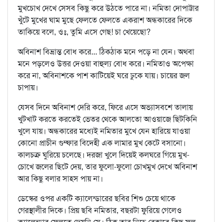
মুখচোখ দেখে সেসব কিছু করে উঠতে পারে না। নমিতা দোপাট্টার
খুঁটে মুখের ঘাম মুছে ফেলতে ফেলতে একরাশ অন্ধকারের দিকে
তাকিয়ে বলে, ওঃ, তুমি এসে গেছ! চা খেয়েছো?
অবিনাশ বিভ্রান্ত বোধ করে... ঠিকঠাক মনে পড়ে না যেন। অথবা
মনে পড়লেও উত্তর দেওয়া বাহুল্য বোধ করে। নমিতাও অপেক্ষা
করে না, অবিনাশকে পাশ কাটিয়েই ঘরে ঢুকে যায়। চায়ের জল
চাপায়।
যেসব দিনে অবিনাশ দেরি করে, ফিরে এসে অভ্যাসবশে তালায়
খুটখাট করতে করতেই ভেতর থেকে আলতো আওয়াজে ছিটকিনি
খুলে যায়। অন্ধকারের মধ্যেই নমিতার মুখে যেন হারিয়ে যাওয়া
কোনো প্রাচীন গুম্ফার বিদেহী এক লামার মুখ কেটে বসানো।
কালচক্র ঘুরিয়ে চলেছে। দরজা খুলে দিয়েই কলঘরে গিয়ে মুখ-
চোখে জলের ছিটে দেয়, তার ফুলো-ফুলো চোখমুখ দেখে অবিনাশ
আর কিছু বলার সাহস পায় না।
ডেস্কের ওপর একটি ক্যালেন্ডারের ছবির শিশু চেয়ে থাকে
গেরস্থালীর দিকে। প্রিয় ছবি নমিতার, বছরটা ফুরিয়ে গেলেও