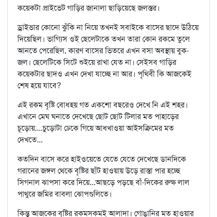
কয়েকটা প্রাইভেট গাড়ির জানালা ছাড়িয়েছে জলস্তর।
ড্রাইভার কোনো ঝুঁকি না নিয়ে তখনই সবাইকে বাসের ছাদে উঠিয়ে
দিয়েছিল। ভাগ্যিস ওই ছেলেটাকে তখন তারা কোন রকমে তুলে
আনতে পেরেছিল, কারণ বাসের ভিতরে এখন বসা অবস্থায় বুক-
জল। ছেলেটিকে সিটে শুইয়ে রাখা যেত না। সেইসব গাড়ির
কয়েকটার ছাদও এখন দেখা যাচ্ছে না আর। পৃথিবী কি আজকেই
শেষ হয়ে যাবে?
এই রকম বৃষ্টি বোধহয় গত একশো বছরেও দেখে নি এই শহর।
এখানে মেঘ ঘনাতে দেখেছে ছোট ছোট টিলার মত পাহাড়ের
চূড়োয়....চুড়োটা ঢেকে গিয়ে আধখাওয়া আইসক্রিমের মত
দেখতে...
কতদিন বাসে করে হাইওয়েতে যেতে যেতে দেখেছে ডানদিকে
গরানের জঙ্গল থেকে বৃষ্টির ছাঁট হাওয়ায় উড়ে রাস্তা পার হচ্ছে
সিগনাল ঝাপসা করে দিয়ে...আছড়ে পড়ছে বাঁ-দিকের রুক্ষ লাল
পাথুরে জমির বাবলা ঝোপগুলিতে।
কিন্তু আজকের বৃষ্টির রকমসকমই আলাদা। গোঙানির মত হাওয়ার