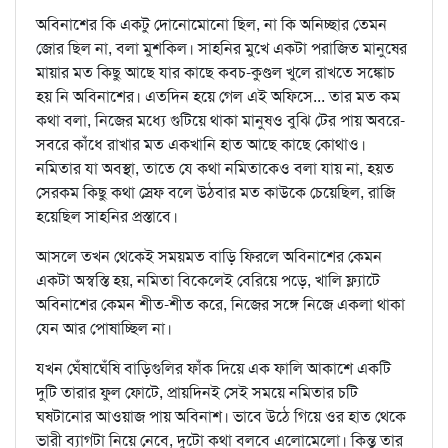
অবিনাশের কি একটু দোনোমোনো ছিল, না কি অনিচ্ছার তেমন
জোর ছিল না, বলা মুশকিল। সাহনির মুখে একটা পরাজিত মানুষের
মায়ার মত কিছু আছে যার কাছে কবচ-কুণ্ডল খুলে রাখতে সঙ্কোচ
হয় নি অবিনাশের। এতদিন হয়ে গেল এই অফিসে... তার মত কম
কথা বলা, নিজের মধ্যে গুটিয়ে থাকা মানুষও বুঝি টের পায় অবরে-
সবরে কাঁধে রাখার মত একখানি হাত আছে কাছে কোথাও।
নমিতার যা অবস্থা, তাতে যে কথা নমিতাকেও বলা যায় না, হয়ত
সেরকম কিছু কথা স্রেফ বলে উঠবার মত কাউকে চেয়েছিল, রাজি
হয়েছিল সাহনির প্রস্তাবে।
আসলে তখন থেকেই সময়মত বাড়ি ফিরলে অবিনাশের কেমন
একটা অস্বস্তি হয়, নমিতা বিকেলেই বেরিয়ে পড়ে, খালি ফ্ল্যাটে
অবিনাশের কেমন শীত-শীত করে, নিজের সঙ্গে নিজে একলা থাকা
যেন আর পোষাচ্ছিল না।
যখন ঘেঁষাঘেঁষি বাড়িগুলির ফাঁক দিয়ে এক ফালি আকাশে একটি
দুটি তারার ফুল ফোটে, প্রায়দিনই সেই সময়ে নমিতার চটি
ঘষটানোর আওয়াজ পায় অবিনাশ। ভাবে উঠে গিয়ে ওর হাত থেকে
ভারী ব্যাগটা নিয়ে নেবে, দুটো কথা বলবে এলোমেলো। কিন্তু তার