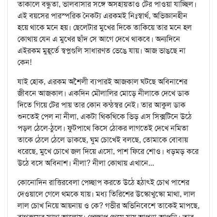
তাকালে বন্ধুতা, ভালবাসার সঙ্গে অসহায়তাও টের পাওয়া যাচ্ছিল।
এই বয়সের পারস্পরিক নৈকট্য এরকমই নিঃস্বার্থ, অভিজ্ঞানহীন
হয়ে থাকে মনে হয়। ছেলেটার মুখের দিকে তাকিয়ে তার মনে হল
কোথায় যেন এ মুখের ছাঁদ সে আগে দেখে থাকবে। অন্যদিনে
এইরকম মুহূর্তে স্বপ্নগুলি সাধারণত ভেঙে যায়। আজ ভাঙছে না
কেন!
যাই হোক, এরকম অশৈলী ব্যপারই আজকাল ঘটছে অবিনাশের
জীবনে আজকাল। একদিন মৌলালির মোড়ে নীলাকে দেখে ডাক
দিতে গিয়ে টের পায় তার কোন কন্ঠস্বর নেই। তার আকুল ডাক
শুনতেই পেল না নীলা, একটা থিকথিকে ভিড় এস সিক্সটিনে উঠে
পড়ল ঠেলে-ঠুলে। ফুটপাথে কিসে ঠোকর লাগতেই দেখে নমিতা
তাকে ঠেলে ঠেলে ডাকছে, ঘুম চোখেই বলছে, তোমাকে বোবায়
ধরেছে, মুখে চোখে জল দিয়ে এসো, পাশ ফিরে শোও। ধড়মড় করে
উঠে বসে অবিনাশ। নীলা? নীলা কোথায় এখানে...
কোনোদিন রাত্তিরবেলা পেচ্ছাপ করতে উঠে হঠাৎই চোখ পাশের
দেওয়ালে গেলে থমকে যায়। মধ্য তিরিশের উস্কোখুস্কো মাথা, লাল
লাল চোখ নিয়ে আয়নায় ও কে? গভীর অভিনিবেশে তাকেই মাপছে,