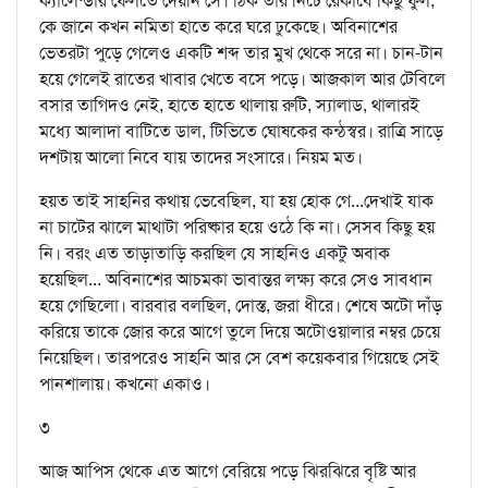
ক্যালেন্ডার ফেলতে দেয়নি সে। ঠিক তার নিচে রেকাবে কিছু ফুল,
কে জানে কখন নমিতা হাতে করে ঘরে ঢুকেছে। অবিনাশের
ভেতরটা পুড়ে গেলেও একটি শব্দ তার মুখ থেকে সরে না। চান-টান
হয়ে গেলেই রাতের খাবার খেতে বসে পড়ে। আজকাল আর টেবিলে
বসার তাগিদও নেই, হাতে হাতে থালায় রুটি, স্যালাড, থালারই
মধ্যে আলাদা বাটিতে ডাল, টিভিতে ঘোষকের কন্ঠস্বর। রাত্রি সাড়ে
দশটায় আলো নিবে যায় তাদের সংসারে। নিয়ম মত।
হয়ত তাই সাহনির কথায় ভেবেছিল, যা হয় হোক গে...দেখাই যাক
না চাটের ঝালে মাথাটা পরিষ্কার হয়ে ওঠে কি না। সেসব কিছু হয়
নি। বরং এত তাড়াতাড়ি করছিল যে সাহনিও একটু অবাক
হয়েছিল... অবিনাশের আচমকা ভাবান্তর লক্ষ্য করে সেও সাবধান
হয়ে গেছিলো। বারবার বলছিল, দোস্ত, জরা ধীরে। শেষে অটো দাঁড়
করিয়ে তাকে জোর করে আগে তুলে দিয়ে অটোওয়ালার নম্বর চেয়ে
নিয়েছিল। তারপরেও সাহনি আর সে বেশ কয়েকবার গিয়েছে সেই
পানশালায়। কখনো একাও।
৩
আজ আপিস থেকে এত আগে বেরিয়ে পড়ে ঝিরঝিরে বৃষ্টি আর