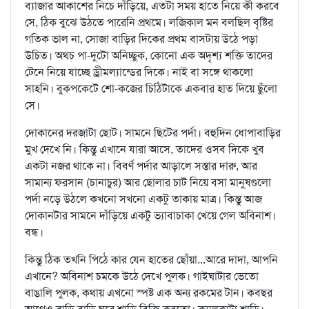
ব্যাজার আকাশের নিচে দাঁড়িয়ে, এতটা সময় হাতে নিয়ে কী করবে
সে, ঠিক বুঝে উঠতে পারেনি প্রথমে। লজিকাল মন বলছিল বৃষ্টির
গতিক ভাল না, সোজা বাড়ির দিকের প্রথম বাসটায় উঠে পড়া
উচিত। অথচ পা-দুটো অনিচ্ছুক, কোনো এক অদৃশ্য শক্তি তাদের
টেনে নিয়ে যাচ্ছে ড্রীমল্যান্ডের দিকে। নাই বা সঙ্গে থাকলো
সাহনি। বুকপকেটে শো-কজের চিঠিটাকে একবার হাত দিয়ে ছুঁলো
সে।
দোকানের দরজাটা ছোট। সামনে ছিটের পর্দা। বহুদিন ধোপাবাড়ির
মুখ দেখে নি। কিন্তু এখানে যারা আসে, তাদের ওসব দিকে খুব
একটা নজর থাকে না। বিবর্ণ পর্দার আড়ালে সস্তার দারু, আর
সামান্য ফরসান (চানাচুর) আর ছোলার চাট নিয়ে বসা মানুষগুলো
পর্দা নড়ে উঠলে কখনো সখনো একটু তাকায় মাত্র। কিন্তু আজ
দোকানটার সামনে দাঁড়িয়ে একটু ভ্যাবাচাকা খেয়ে গেল অবিনাশ।
বন্ধ।
কিন্তু ঠিক তখনি পিঠে কার যেন হাতের ছোঁয়া...আরে দাদা, আপনি
এখানে? অবিনাশ চমকে উঠে দেখে পুলক। গাইঘাটার ভেতো
বাঙালি পুলক, কথায় এখনো স্পষ্ট এক অন্য রকমের টান। কবছর