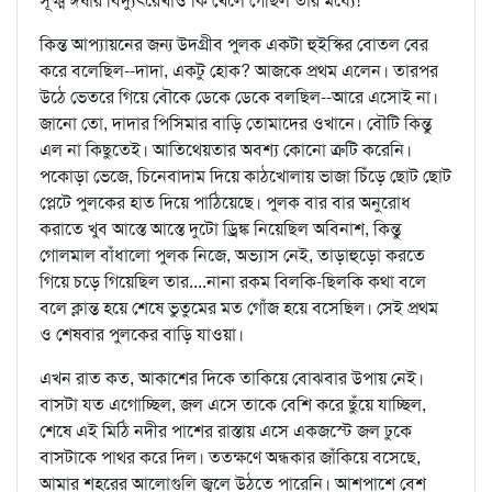
সূক্ষ্ম ঈর্ষার বিদ্যুৎরেখাও কি খেলে গেছিল তার মধ্যে!
কিন্ত আপ্যায়নের জন্য উদগ্রীব পুলক একটা হুইস্কির বোতল বের
করে বলেছিল--দাদা, একটু হোক? আজকে প্রথম এলেন। তারপর
উঠে ভেতরে গিয়ে বৌকে ডেকে ডেকে বলছিল--আরে এসোই না।
জানো তো, দাদার পিসিমার বাড়ি তোমাদের ওখানে। বৌটি কিন্তু
এল না কিছুতেই। আতিথেয়তার অবশ্য কোনো ত্রুটি করেনি।
পকোড়া ভেজে, চিনেবাদাম দিয়ে কাঠখোলায় ভাজা চিঁড়ে ছোট ছোট
প্লেটে পুলকের হাত দিয়ে পাঠিয়েছে। পুলক বার বার অনুরোধ
করাতে খুব আস্তে আস্তে দুটো ড্রিঙ্ক নিয়েছিল অবিনাশ, কিন্তু
গোলমাল বাঁধালো পুলক নিজে, অভ্যাস নেই, তাড়াহুড়ো করতে
গিয়ে চড়ে গিয়েছিল তার....নানা রকম বিলকি-ছিলকি কথা বলে
বলে ক্লান্ত হয়ে শেষে ভুতুমের মত গোঁজ হয়ে বসেছিল। সেই প্রথম
ও শেষবার পুলকের বাড়ি যাওয়া।
এখন রাত কত, আকাশের দিকে তাকিয়ে বোঝবার উপায় নেই।
বাসটা যত এগোচ্ছিল, জল এসে তাকে বেশি করে ছুঁয়ে যাচ্ছিল,
শেষে এই মিঠি নদীর পাশের রাস্তায় এসে একজস্টে জল ঢুকে
বাসটাকে পাথর করে দিল। ততক্ষণে অন্ধকার জাঁকিয়ে বসেছে,
আমার শহরের আলোগুলি জ্বলে উঠতে পারেনি। আশপাশে বেশ