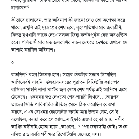
কর্মঠ, বুদ্ধিমান স্টাফ এভাবে বসে গেলে, তিনিই বা কীভাবে আপিস
চালাবেন?
কীভাবে চালাবেন, তার অবিনাশ কী জানে! সেও তো অপেক্ষা করে
থাকে, এখুনি এই দুঃস্বপ্নের শেষ হবে, বৃহস্পতিয়ার মার জরাজীর্ণ,
নিদন্ত মুখখানি তাকে দেখে সলজ্জ জিহ্বা-কর্তনপূর্বক ফের অবগুন্ঠিত
হবে। গলিত সীসার মত জলরাশির নাচন দেখতে দেখতে এখনো সে
আশাই করছিল অবিনাশ।
২
কতদিন? বছর তিনেক হবে। সস্তার ঠেকটার সন্ধান দিয়েছিল
আপিসেরই সাহনি। উলহাসনগরের পুরাতন রিফিউজি ক্যাম্পের
বাসিন্দা সাহনি নানা ঘাটের জল খেয়ে শেষ পর্যন্ত এই আপিসে এসে
ঠেকেছে। একসময় স্বপ্ন দেখতো শের-শায়রী লিখবে, ...তারপর
তাদের সিন্ধি পারিবারিক ঐতিহ্য মেনে ঠিক করেছিল বেওসা
করবে, এখন বোধহয় কোনোটার জন্যই আর উদ্যম নেই, সে-ই
বলেছিল, ক্যায়া করোগে ঘোষ...লাইফহি এয়সা হোতা হ্যায়, নসীব
আখির নসীবহি হোতা হ্যায়...আওগে...? ’পর জবরদস্তি নেহি। তখন
নমিতার ডাক্তারি পরীক্ষার রিপোর্টগুলি এসেছে সদ্য।