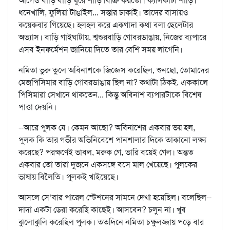
আগেও বাড়ি বাড়ি ঘুরে শাড়ি বিক্রি করতো। ক্যালকাটা শাড়ি।
ধনেখালি, ফুলিয়া টাঙাইল... সস্তার ঢাকাই। তাদের বাসায়ও
কয়েকবার গিয়েছে। হলহল করে একগাদা কথা বলা ছেলেটার
অভ্যাস। বাড়ি গাইঘাটায়, শ্বশুরবাড়ি গোবরডাঙায়, নিজের ব্যপারে
এসব ইনফর্মেশন জানিয়ে দিতে তার বেশি সময় লাগেনি।
নমিতা ভুরু তুলে অবিনাশকে জিজ্ঞেস করেছিল, শুনছো, তোমাদের
মেজপিসিমার বাড়ি গোবরডাঙায় ছিল না? কথাটা ঠিকই, এককালে
পিসিমারা সেখানে থাকতেন... কিন্তু অবিনাশ ব্যপারটাকে বিশেষ
পাত্তা দেয়নি।
--আরে পুলক যে। কেমন আছো? অবিনাশের একবার ভয় হল,
পুলক কি তার গভীর অভিনিবেশে পানশালার দিকে তাকানো লক্ষ্য
করেছে? পরক্ষণেই ভাবল, মরুক গে, ভারি বয়েই গেল। অন্তত
একবার তো তারা দুজনে একসঙ্গে বসে মাল খেয়েছে। পুলকের
ভাষায় বিলৈতি। পুলকই খাইয়েছে।
আসলে সে’বার পারেল স্টেশনের সামনে দেখা হয়েছিল। বলেছিল--
দাদা একটা ডেরা করেছি কাছেই। আসবেন? চলুন না। খুব
ঝুলোঝুলি করেছিল পুলক। ততদিনে নমিতা চক্ষুলজ্জায় পড়ে বার