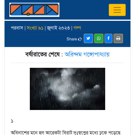
পরবাস |
সংখ্যা ৯১
| জুলাই ২০২৩ |
গল্প
Share
বর্ষারাতের শেষে
:
অরিন্দম গঙ্গোপাধ্যায়
১
অবিনাশের মনে হল আরেকটা বিরাট দুঃস্বপ্নের মধ্যে ঢুকে পড়েছে