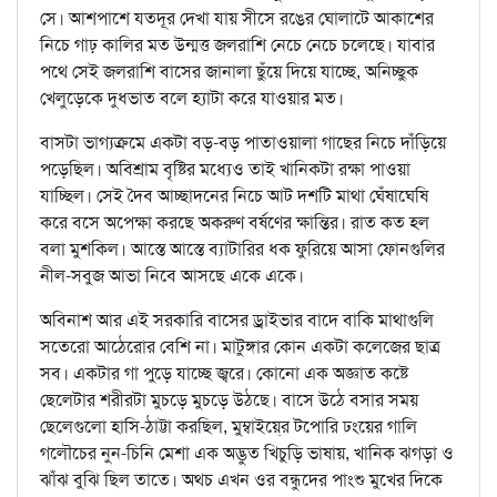
সে। আশপাশে যতদূর দেখা যায় সীসে রঙের ঘোলাটে আকাশের
নিচে গাঢ় কালির মত উন্মত্ত জলরাশি নেচে নেচে চলেছে। যাবার
পথে সেই জলরাশি বাসের জানালা ছুঁয়ে দিয়ে যাচ্ছে, অনিচ্ছুক
খেলুড়েকে দুধভাত বলে হ্যাটা করে যাওয়ার মত।
বাসটা ভাগ্যক্রমে একটা বড়-বড় পাতাওয়ালা গাছের নিচে দাঁড়িয়ে
পড়েছিল। অবিশ্রাম বৃষ্টির মধ্যেও তাই খানিকটা রক্ষা পাওয়া
যাচ্ছিল। সেই দৈব আচ্ছাদনের নিচে আট দশটি মাথা ঘেঁষাঘেষি
করে বসে অপেক্ষা করছে অকরুণ বর্ষণের ক্ষান্তির। রাত কত হল
বলা মুশকিল। আস্তে আস্তে ব্যাটারির ধক ফুরিয়ে আসা ফোনগুলির
নীল-সবুজ আভা নিবে আসছে একে একে।
অবিনাশ আর এই সরকারি বাসের ড্রাইভার বাদে বাকি মাথাগুলি
সতেরো আঠেরোর বেশি না। মাটুঙ্গার কোন একটা কলেজের ছাত্র
সব। একটার গা পুড়ে যাচ্ছে জ্বরে। কোনো এক অজ্ঞাত কষ্টে
ছেলেটার শরীরটা মুচড়ে মুচড়ে উঠছে। বাসে উঠে বসার সময়
ছেলেগুলো হাসি-ঠাট্টা করছিল, মুম্বাইয়ে্র টপোরি ঢংয়ের গালি
গলৌচের নুন-চিনি মেশা এক অদ্ভুত খিচুড়ি ভাষায়, খানিক ঝগড়া ও
ঝাঁঝ বুঝি ছিল তাতে। অথচ এখন ওর বন্ধুদের পাংশু মুখের দিকে