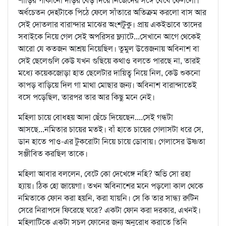
শাড়ির পাকানো দড়ির বেড় দিয়ে নিজেদের সঙ্গে বেঁধে ফেললো।
অর্ধচেতন দেহটাকে পিঠে ফেলে সাঁতারে অতিক্রম করলো বাস আর
সেই দোতলার বারান্দার মাঝের অংশটুকু। প্রায় একইভাবে তাদের
সবাইকে নিয়ে গেল সেই অপরিসর ফ্ল্যাটে...সেখানে আগে থেকেই
আরো যে কতজন আশ্রয় নিয়েছিল। তুমুল উত্তেজনায় অবিনাশ বা
সেই ছেলেগুলি কেউ যখন গুছিয়ে কথাও বলতে পারছে না, তারই
মধ্যে কয়েকজোড়া হাত ছেলেটার দায়িত্ব নিয়ে নিল, কেউ শুকনো
কাপড় বাড়িয়ে দিল গা মাথা মোছার জন্য। অবিনাশ বারান্দাতেই
বসে পড়েছিল, তারপর তার আর কিছু মনে নেই।
মহিলা চায়ে বোধহয় আদা ছেঁচে দিয়েছেন....সেই গন্ধটা
আসছে...নমিতার চায়ের মতই। বাঁ হাতে চায়ের গেলাসটা ধরে সে,
ডান হাতে পাও-এর টুকরোটা নিয়ে চায়ে ডোবায়। গেলাসের উষ্ণতা
সঞ্জীবিত করছিল তাকে।
মহিলা আবার বললেন, বেটে কো দেখেঙ্গে নহি? অভি সো রহা
হ্যায়। ঠিক হো জায়েগা। তখন অবিনাশের মনে পড়লো কাল থেকে
নমিতাকে ফোন করা হয়নি, করা যায়নি। সে কি তার সান্ধ্য রুটিন
সেরে নিরাপদে ফিরেছে ঘরে? একটা ফোন করা দরকার, এখনই।
মহিলাটিকে একটা সচল ফোনের জন্য অনুরোধ করাতে তিনি