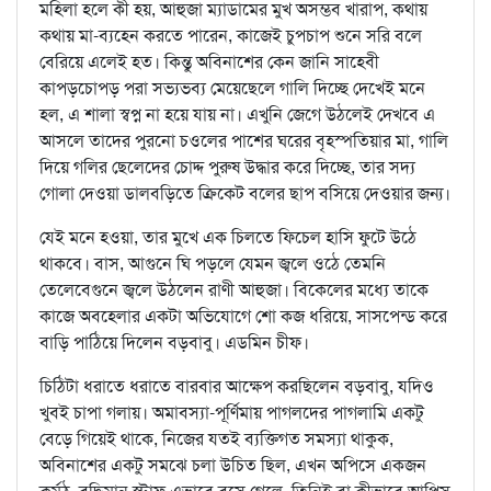
মহিলা হলে কী হয়, আহুজা ম্যাডামের মুখ অসম্ভব খারাপ, কথায়
কথায় মা-ব্যহেন করতে পারেন, কাজেই চুপচাপ শুনে সরি বলে
বেরিয়ে এলেই হত। কিন্তু অবিনাশের কেন জানি সাহেবী
কাপড়চোপড় পরা সভ্যভব্য মেয়েছেলে গালি দিচ্ছে দেখেই মনে
হল, এ শালা স্বপ্ন না হয়ে যায় না। এখুনি জেগে উঠলেই দেখবে এ
আসলে তাদের পুরনো চওলের পাশের ঘরের বৃহস্পতিয়ার মা, গালি
দিয়ে গলির ছেলেদের চোদ্দ পুরুষ উদ্ধার করে দিচ্ছে, তার সদ্য
গোলা দেওয়া ডালবড়িতে ক্রিকেট বলের ছাপ বসিয়ে দেওয়ার জন্য।
যেই মনে হওয়া, তার মুখে এক চিলতে ফিচেল হাসি ফুটে উঠে
থাকবে। বাস, আগুনে ঘি পড়লে যেমন জ্বলে ওঠে তেমনি
তেলেবেগুনে জ্বলে উঠলেন রাণী আহুজা। বিকেলের মধ্যে তাকে
কাজে অবহেলার একটা অভিযোগে শো কজ ধরিয়ে, সাসপেন্ড করে
বাড়ি পাঠিয়ে দিলেন বড়বাবু। এডমিন চীফ।
চিঠিটা ধরাতে ধরাতে বারবার আক্ষেপ করছিলেন বড়বাবু, যদিও
খুবই চাপা গলায়। অমাবস্যা-পূর্ণিমায় পাগলদের পাগলামি একটু
বেড়ে গিয়েই থাকে, নিজের যতই ব্যক্তিগত সমস্যা থাকুক,
অবিনাশের একটু সমঝে চলা উচিত ছিল, এখন অপিসে একজন