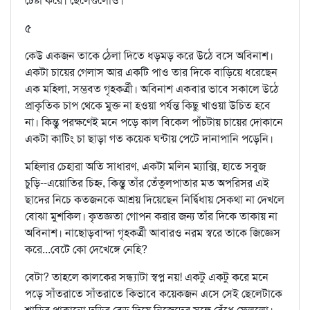
চেষ্টা করে। ছেলেগুলোও।
৫
কেউ একজন তাকে ঠেলা দিতে ধড়মড় করে উঠে বসে অবিনাশ।
একটা চায়ের গেলাস আর একটি পাও তার দিকে বাড়িয়ে ধরেছেন
এক মহিলা, সম্ভবত গৃহকর্ত্রী। অবিনাশ একবার ভাবে সকালে উঠে
প্রাকৃতিক চাপ থেকে মুক্ত না হওয়া পর্যন্ত কিছু খাওয়া উচিত হবে
না। কিন্তু পরক্ষণেই মনে পড়ে কাল বিকেল পাঁচটায় চায়ের দোকানে
একটা কাটিং চা ছাড়া গত কয়েক ঘন্টায় পেটে দানাপানি পড়েনি।
মহিলার চেহারা অতি সাধারণ, একটা মলিন ম্যাক্সি, হাতে সবুজ
চুড়ি--এয়োতির চিহ্ন, কিন্তু তাঁর তেঁতুলপাতার মত অপরিসর এই
ছাদের নিচে কতজনকে আশ্রয় দিয়েছেন নির্দ্বিধায় সেকথা না দেখলে
বোঝা মুশকিল। কৃতজ্ঞতা গোপন করার জন্য তাঁর দিকে তাকায় না
অবিনাশ। নাছোড়বান্দা গৃহকর্ত্রী আবারও নরম স্বরে তাকে জিজ্ঞেস
করে...বেটে কো দেখেঙ্গে নেহি?
বেটা? তাহলে কালকের সন্ধ্যাটা স্বপ্ন নয়! একটু একটু করে মনে
পড়ে সাঁতরাতে সাঁতরাতে কিভাবে কয়েকজন এসে সেই ছেলেটাকে