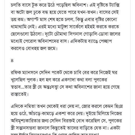
চলতি বাসে টুক করে উঠে পড়েছিল অবিনাশ। এই বৃষ্টিতে ট্যাক্সি
বা অটো জল ঢুকে বন্ধ হয়ে যেতে পারে যখন-তখন। বাসের সেই
ভয় কম। অগাস্ট মাস শেষ হতে চলল, কিন্তু এবার বৃষ্টির কোনো
থামাথামি নেই। এরই মধ্যে মাটুঙ্গা সার্কেলে হইহই করতে করতে
ছেলেগুলো উঠলো। দুটো চৌমাথা সিগনাল গোড়ালি-ডোবা জলের
মধ্যেই পেরোল অবিনাশদের বাস। এদিকটায় ব্যাঙে পেচ্ছাপ
করলেও বোধহয় জল জমে।
৪
রফিক ম্যানসনে সেদিন পকেট থেকে চাবি বের করে নিজেই ঘর
খুলেছিল পুলক। হল হল করে একগাদা কথা বলা পুলকের
স্বভাব...তার স্ত্রী যে অন্তঃসত্ত্বা সে কথা অবিনাশের জানা হয়ে গেছে
রাস্তাতেই।
এদিকে নমিতা তখন থেকেই ধরা দেয় না, জোর করলে কেমন হিংস্র
হয়ে ওঠে, আঁচড়ে-কামড়ে একশা করে দেয়। দুইয়ে মিলিয়ে নিজের
অবিমৃশ্যকারিতার জন্য সেদিন বিরক্তই বোধ করেছিল সে, পুলকের
স্ত্রী সন্তানসম্ভবা জানলে কিছুতেই তাদের বাড়িতে যেত না। একটা