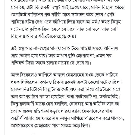
বাথরুমের সাদা আলোয়। পেচ্ছাপ থেমে যায় আপনা-আপনি। তার
মনে হয়, এটা কি একটা স্বপ্ন? যেই ভেঙে যাবে, মলিন বিছানা থেকে
তেলচিটে বালিশের গন্ধ ঝাঁকি মেরে সচেতন করে দেবে? পেট
পাকিয়ে বমির বেগ এসে কাঁপিয়ে দিয়ে যাবে আ-মর্ম? অথচ কিছুই
ঘটে না, প্রাকৃতিক ক্রিয়া সেরে সে এসে সাজানো ঘরে, সাজানো
বিছানায় আবার শরীরটাকে ছেড়ে দেয়।
এই স্বপ্ন আর না-স্বপ্নের মাঝখানে আটকে যাওয়া সময়ে অবিনাশ
প্রায় ভোম্বল হয়ে যায়। তার মাথায় বুদ্ধি জোগায় না, এমন সব
প্রতিবর্ত ক্রিয়া তাকে চালায় যাদের সে চেনে না।
আজ বিকেলেও আপিসে আহুজা মেমসাহেব যখন ডেকে পাঠিয়ে
ধমক দিচ্ছিলেন, তখনও ঠিক এরকমই একটা কেলো ঘটে গেছিল।
কোম্পানির রিটার্নে কিছু ট্যাক্স সেট অফ করা নিয়ে অডিটরের সঙ্গে
তার আগের দিন ঝগড়া হয়েছিল, কথা-কাটাকাটি না, তর্কাতর্কিই।
কিন্তু কুলকার্ণি কাকে যেন বলছিল, ঘোষবাবু আর অডিটর সাব কা
তো আজকল ছত্তিশ-আকড়া চল রহা হ্যায়, মেমসাহেবের খাস
অর্ডার্লি আবার সে খবরে লঙ্কা-লসুন মাখিয়ে পরিবেশন করে থাকবে,
মেমসাহেবের মেজাজের পারা সপ্তমে চড়ে ছিল।