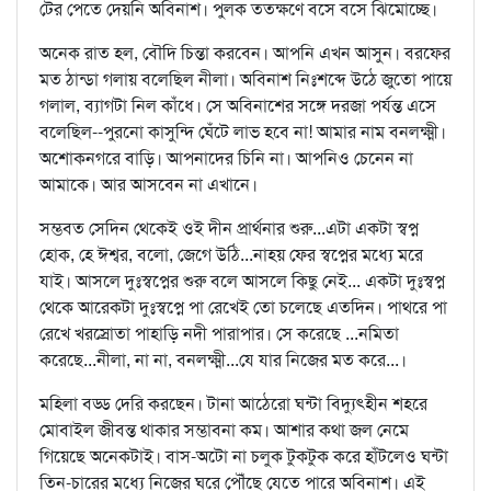
টের পেতে দেয়নি অবিনাশ। পুলক ততক্ষণে বসে বসে ঝিমোচ্ছে।
অনেক রাত হল, বৌদি চিন্তা করবেন। আপনি এখন আসুন। বরফের
মত ঠান্ডা গলায় বলেছিল নীলা। অবিনাশ নিঃশব্দে উঠে জুতো পায়ে
গলাল, ব্যাগটা নিল কাঁধে। সে অবিনাশের সঙ্গে দরজা পর্যন্ত এসে
বলেছিল--পুরনো কাসুন্দি ঘেঁটে লাভ হবে না! আমার নাম বনলক্ষ্মী।
অশোকনগরে বাড়ি। আপনাদের চিনি না। আপনিও চেনেন না
আমাকে। আর আসবেন না এখানে।
সম্ভবত সেদিন থেকেই ওই দীন প্রার্থনার শুরু...এটা একটা স্বপ্ন
হোক, হে ঈশ্বর, বলো, জেগে উঠি...নাহয় ফের স্বপ্নের মধ্যে মরে
যাই। আসলে দুঃস্বপ্নের শুরু বলে আসলে কিছু নেই... একটা দুঃস্বপ্ন
থেকে আরেকটা দুঃস্বপ্নে পা রেখেই তো চলেছে এতদিন। পাথরে পা
রেখে খরস্রোতা পাহাড়ি নদী পারাপার। সে করেছে ...নমিতা
করেছে...নীলা, না না, বনলক্ষ্মী...যে যার নিজের মত করে...।
মহিলা বড্ড দেরি করছেন। টানা আঠেরো ঘন্টা বিদ্যুৎহীন শহরে
মোবাইল জীবন্ত থাকার সম্ভাবনা কম। আশার কথা জল নেমে
গিয়েছে অনেকটাই। বাস-অটো না চলুক টুকটুক করে হাঁটলেও ঘন্টা
তিন-চারের মধ্যে নিজের ঘরে পৌঁছে যেতে পারে অবিনাশ। এই