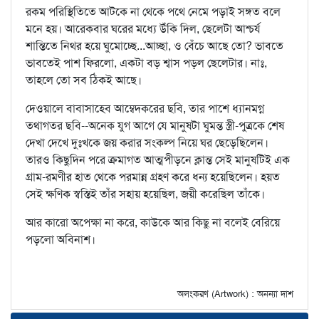
রকম পরিস্থিতিতে আটকে না থেকে পথে নেমে পড়াই সঙ্গত বলে
মনে হয়। আরেকবার ঘরের মধ্যে উঁকি দিল, ছেলেটা আশ্চর্য
শান্তিতে নিথর হয়ে ঘুমোচ্ছে...আচ্ছা, ও বেঁচে আছে তো? ভাবতে
ভাবতেই পাশ ফিরলো, একটা বড় শ্বাস পড়ল ছেলেটার। নাঃ,
তাহলে তো সব ঠিকই আছে।
দেওয়ালে বাবাসাহেব আম্বেদকরের ছবি, তার পাশে ধ্যানমগ্ন
তথাগতর ছবি--অনেক যুগ আগে যে মানুষটা ঘুমন্ত স্ত্রী-পুত্রকে শেষ
দেখা দেখে দুঃখকে জয় করার সংকল্প নিয়ে ঘর ছেড়েছিলেন।
তারও কিছুদিন পরে ক্রমাগত আত্মপীড়নে ক্লান্ত সেই মানুষটিই এক
গ্রাম-রমণীর হাত থেকে পরমান্ন গ্রহণ করে ধন্য হয়েছিলেন। হয়ত
সেই ক্ষণিক স্বস্তিই তাঁর সহায় হয়েছিল, জয়ী করেছিল তাঁকে।
আর কারো অপেক্ষা না করে, কাউকে আর কিছু না বলেই বেরিয়ে
পড়লো অবিনাশ।
অলংকরণ (Artwork) : অনন্যা দাশ