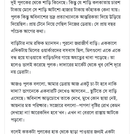
দুই পুলকের থেকে শাড়ি কিনেছে। কিন্তু যে শাড়ি কলকাতায় চারশ
টাকায় মেলে সে শাড়ি আটশো-হাজার টাকায় কাঁহাতক কেনা যায়।
পুলক কিন্তু অবিনাশের ভদ্র প্রত্যাখ্যানকে আন্তরিকতা দিয়ে উড়িয়ে
দিয়েছিল। প্রায় টেনে নিয়ে গেছিল নিজের ডেরায়। সে প্রায় বছর
পাঁচেক আগের কথা।
বাড়িটার নাম রফিক ম্যানসন। পুরনো জরাজীর্ণ বাড়ি। এককালে
এদিকটায় মিলের ওয়ার্কারদের বসবাস ছিল, মিলগুলো একে একে
বন্ধ হয়ে যাওয়াতে বাড়িগুলির গায়ে অযত্নের থাবা পড়েছে। তা
হলেও ভালই করেছে পুলক। দাদারের মার্কেট থেকে খুব বেশি দূরে
নয় ডেরাটা।
আজও পুলক বললো, আমার ডেরায় আজ একটু চা-টা হবে নাকি
দাদা? ভাগনেকে একবারটি দেখেও আসবেন... ছুটিতে সে বাড়ি
এসেছে। অবিনাশ আড়চোখে তাকে দেখে, মুখে কোন ছায়া নেই,
আয়নার মত পরিষ্কার। সজোরে বললো--পাগল! বৃষ্টির রোখ কেমন
দেখছো না! আরেকদিন হবে’খন। এখন না বেরলে রাস্তায় আটকে
পড়বো।
বলেই কতকটা পুলকের হাত থেকে ছাড়া পাওয়ার জন্যই একটা