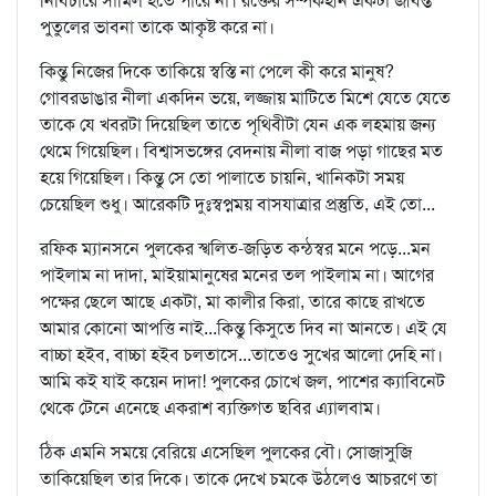
নির্বিচারে সামিল হতে পারে না। রক্তের সম্পর্কহীন একটা জীবন্ত
পুতুলের ভাবনা তাকে আকৃষ্ট করে না।
কিন্তু নিজের দিকে তাকিয়ে স্বস্তি না পেলে কী করে মানুষ?
গোবরডাঙার নীলা একদিন ভয়ে, লজ্জায় মাটিতে মিশে যেতে যেতে
তাকে যে খবরটা দিয়েছিল তাতে পৃথিবীটা যেন এক লহমায় জন্য
থেমে গিয়েছিল। বিশ্বাসভঙ্গের বেদনায় নীলা বাজ পড়া গাছের মত
হয়ে গিয়েছিল। কিন্তু সে তো পালাতে চায়নি, খানিকটা সময়
চেয়েছিল শুধু। আরেকটি দুঃস্বপ্নময় বাসযাত্রার প্রস্তুতি, এই তো...
রফিক ম্যানসনে পুলকের স্খলিত-জড়িত কন্ঠস্বর মনে পড়ে...মন
পাইলাম না দাদা, মাইয়ামানুষের মনের তল পাইলাম না। আগের
পক্ষের ছেলে আছে একটা, মা কালীর কিরা, তারে কাছে রাখতে
আমার কোনো আপত্তি নাই...কিন্তু কিসুতে দিব না আনতে। এই যে
বাচ্চা হইব, বাচ্চা হইব চলতাসে...তাতেও সুখের আলো দেহি না।
আমি কই যাই কয়েন দাদা! পুলকের চোখে জল, পাশের ক্যাবিনেট
থেকে টেনে এনেছে একরাশ ব্যক্তিগত ছবির এ্যালবাম।
ঠিক এমনি সময়ে বেরিয়ে এসেছিল পুলকের বৌ। সোজাসুজি
তাকিয়েছিল তার দিকে। তাকে দেখে চমকে উঠলেও আচরণে তা