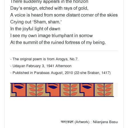
There suddenly appears in the horizon
Day’s ensign, etched with rays of gold,
A voice is heard from some distant corner of the skies
Crying out ‘Sham, sham.’
In the joyful light of dawn
I see my own image triumphant in sorrow
At the summit of the ruined fortress of my being.
- The original poem is from Arogya, No.7.
- Udayan February 3, 1941 Afternoon
- Published in Parabaas August, 2010 (22-she Sraban, 1417)
অলংকরণ (Artwork) : Nilanjana Basu