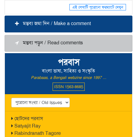
এই লেখাটি পুরোনো ফরম্যাটে দেখুন
মন্তব্য জমা দিন / Make a comment
মন্তব্য পড়ুন / Read comments
পরবাস
বাংলা ভাষা, সাহিত্য ও সংস্কৃতি
Parabaas, a Bengali webzine since 1997 ...
ISSN 1563-8685
ছোটদের পরবাস
Satyajit Ray
Rabindranath Tagore