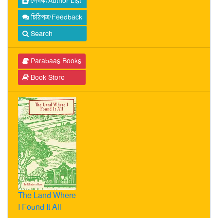
লেখক/Author List
চিঠিপত্র/Feedback
Search
Parabaas Books
Book Store
The Land Where
I Found It All