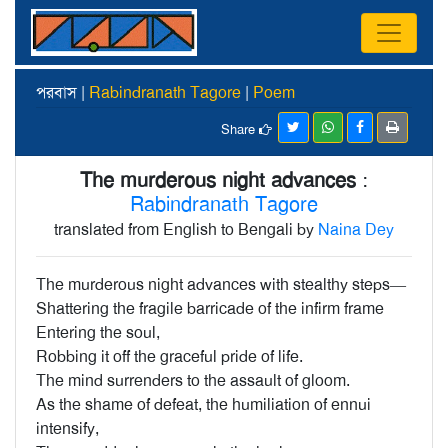
পরবাস |
Rabindranath Tagore
|
Poem
Share
The murderous night advances
:
Rabindranath Tagore
translated from English to Bengali by
Naina Dey
The murderous night advances with stealthy steps—
Shattering the fragile barricade of the infirm frame
Entering the soul,
Robbing it off the graceful pride of life.
The mind surrenders to the assault of gloom.
As the shame of defeat, the humiliation of ennui
intensify,