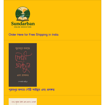
Order Here for Free Shipping in India
পুত্রবধূর কলমে গৌরী আইয়ুব এবং প্রসঙ্গত