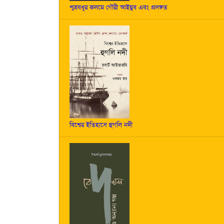
পুত্রবধূর কলমে গৌরী আইয়ুব এবং প্রসঙ্গত
বিশ্বের ইতিহাসে হুগলি নদী