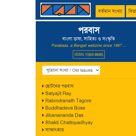
বর্তমান সংখ্যা
বিভ
পরবাস
বাংলা ভাষা, সাহিত্য ও সংস্কৃতি
Parabaas, a Bengali webzine since 1997 ...
ISSN 1563-8685
ছোটদের পরবাস
Satyajit Ray
Rabindranath Tagore
Buddhadeva Bose
Jibanananda Das
Shakti Chattopadhyay
সাক্ষাৎকার