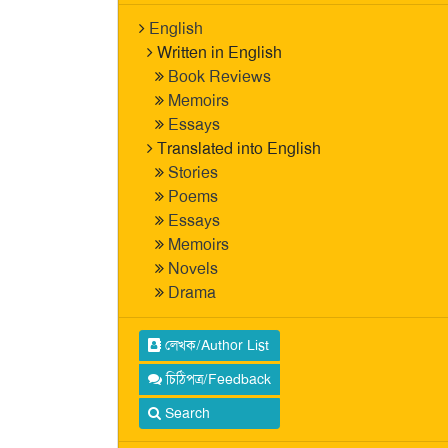
English
Written in English
Book Reviews
Memoirs
Essays
Translated into English
Stories
Poems
Essays
Memoirs
Novels
Drama
লেখক/Author List
চিঠিপত্র/Feedback
Search