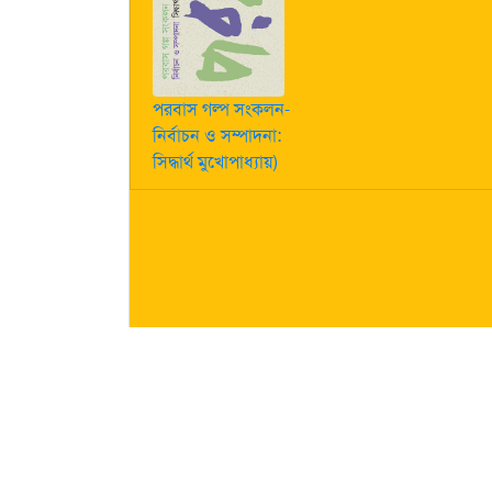
পরবাস গল্প সংকলন-
নির্বাচন ও সম্পাদনা:
সিদ্ধার্থ মুখোপাধ্যায়)
কীভাবে লেখা পাঠাবেন তা জানতে
এখানে ক্লিক করুন
| "পরবাস"-এ
নিজস্ব। তজ্জনিত কোন ক্ষয়ক্ষতির জন্য "পরবাস"-এর প্রকাশক 
About Us