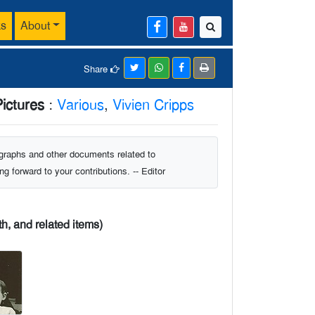
ks
About
Share
Pictures
:
Various
,
Vivien Cripps
ographs and other documents related to
g forward to your contributions. -- Editor
h, and related items)