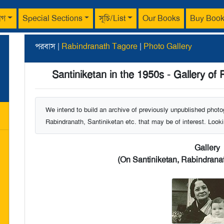
াগ
Special Sections
সূচি/List
Our Books
Buy Boo
পরবাস |
Rabindranath Tagore
|
Photo Gallery
Santiniketan in the 1950s - Gallery of 
We intend to build an archive of previously unpublished phot
Rabindranath, Santiniketan etc. that may be of interest. Lookin
Gallery
(On Santiniketan, Rabindranat