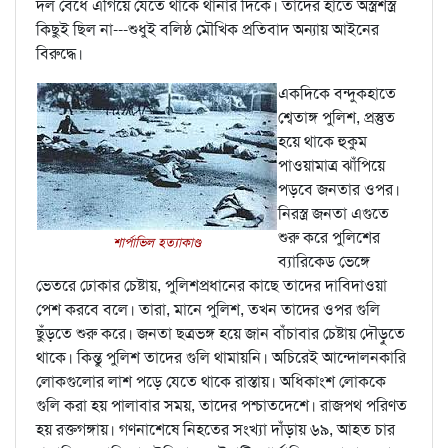
দল বেঁধে এগিয়ে যেতে থাকে থানার দিকে। তাদের হাতে অস্ত্রশস্ত্র
কিছুই ছিল না---শুধুই বলিষ্ঠ মৌখিক প্রতিবাদ অন্যায় আইনের
বিরুদ্ধে।
একদিকে বন্দুকহাতে
শ্বেতাঙ্গ পুলিশ, প্রস্তুত
হয়ে থাকে হুকুম
পাওয়ামাত্র ঝাঁপিয়ে
পড়বে জনতার ওপর।
নিরস্ত্র জনতা এগুতে
শুরু করে পুলিশের
শার্পাভিল হত্যাকাণ্ড
ব্যারিকেড ভেঙ্গে
ভেতরে ঢোকার চেষ্টায়, পুলিশপ্রধানের কাছে তাদের দাবিদাওয়া
পেশ করবে বলে। তারা, মানে পুলিশ, তখন তাদের ওপর গুলি
ছুঁড়তে শুরু করে। জনতা ছত্রভঙ্গ হয়ে জান বাঁচাবার চেষ্টায় দৌড়ুতে
থাকে। কিন্তু পুলিশ তাদের গুলি থামায়নি। অচিরেই আন্দোলনকারি
লোকগুলোর লাশ পড়ে যেতে থাকে রাস্তায়। অধিকাংশ লোককে
গুলি করা হয় পালাবার সময়, তাদের পশ্চাতদেশে। রাজপথ পরিণত
হয় রক্তগঙ্গায়। গণনাশেষে নিহতের সংখ্যা দাঁড়ায় ৬৯, আহত চার