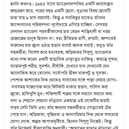
হননি কখনও। ১৯৪৫ সালে ম্যাণ্ডেলাদম্পতির একটি কন্যাসন্তান
জন্মগ্রহণ করে, পরের বছর একটি ছেলে। দুঃখের বিষয় ছেলেটি
মারা যায় ৯ মাস বয়সেই। কিন্তু এ সবকিছুর মাঝেও তাঁদের
আন্দোলনের পরিকল্পনা পূর্ণোদ্যমে এগিয়ে যাচ্ছিল। সেসময়
নেলসন ম্যাণ্ডেলা পরবর্তীকালের মত তেমন শান্তিবাদী বা নরম
মেজাজের মানুষ ছিলেন না। বরং রীতিমত রাগী, রগচটা, অল্পতেই
বারুদের মত জ্বলে ওঠার স্বভাব বলেই জানত সবাই। তবুও তাঁর
সহকর্মীরা, বিশেষ করে মধ্যবয়স্ক, অভিজ্ঞতর সিসুলু, ম্যাণ্ডেলার
মধ্যে লক্ষ করেন একটি স্বাভাবিক নেতৃত্বের ব্যক্তিত্ব। অত্যন্ত সুন্দর,
ব্যায়ামপুষ্ট শরীর, সুদর্শন, দীর্ঘাঙ্গি, যেখানে যান সেখানেই যেন
আলোকিত করে তোলেন, সর্বোপরি ভীষণ বাকপটু ও সুবক্তা।
পোশাক আশাকের দিক থেকেও সাদাদের সঙ্গে পাল্লা দেয়ার যোগ্য--
-সবসময় সাজগোজ করে ফিটফাট থাকার স্বভাব, পালিস করা
জুতো, হাসিখুশি মুখ। শক্তিশালী শত্রুর সঙ্গে সমানে সমানে কথা
বলা ও শেয়ানে শেয়ানে দাঁড়ানো একমাত্র এই লোকটির দ্বারাই
সম্ভব সেটা তিনি এবং তাঁর অন্যান্য সহকর্মীরাও গোড়াতেই টের
পেয়ে যান। অভিজ্ঞতা, বুদ্ধিমত্তা ও জ্ঞানগরিমার দিক থেকে সবচেয়ে
যোগ্য লোক, অন্তত আপাতদৃষ্টিতে, ছিলেন সিসুলু নিজেই। কিন্তু
তাঁর নিজেরই স্বীকারোক্তি অনুযায়ীঃ “আমাদের সামনে দাঁড়ানো এই