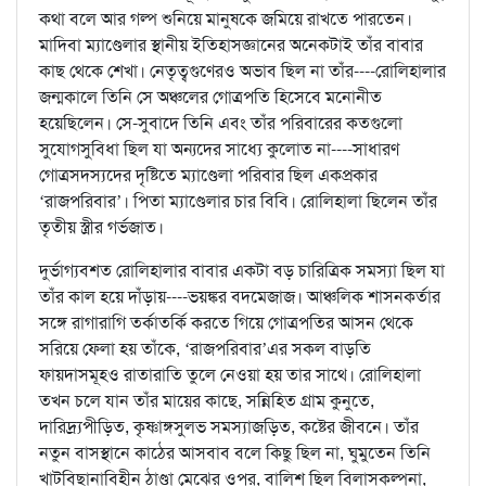
কথা বলে আর গল্প শুনিয়ে মানুষকে জমিয়ে রাখতে পারতেন।
মাদিবা ম্যাণ্ডেলার স্থানীয় ইতিহাসজ্ঞানের অনেকটাই তাঁর বাবার
কাছ থেকে শেখা। নেতৃত্বগুণেরও অভাব ছিল না তাঁর----রোলিহালার
জন্মকালে তিনি সে অঞ্চলের গোত্রপতি হিসেবে মনোনীত
হয়েছিলেন। সে-সুবাদে তিনি এবং তাঁর পরিবারের কতগুলো
সুযোগসুবিধা ছিল যা অন্যদের সাধ্যে কুলোত না----সাধারণ
গোত্রসদস্যদের দৃষ্টিতে ম্যাণ্ডেলা পরিবার ছিল একপ্রকার
‘রাজপরিবার’। পিতা ম্যাণ্ডেলার চার বিবি। রোলিহালা ছিলেন তাঁর
তৃতীয় স্ত্রীর গর্ভজাত।
দুর্ভাগ্যবশত রোলিহালার বাবার একটা বড় চারিত্রিক সমস্যা ছিল যা
তাঁর কাল হয়ে দাঁড়ায়----ভয়ঙ্কর বদমেজাজ। আঞ্চলিক শাসনকর্তার
সঙ্গে রাগারাগি তর্কাতর্কি করতে গিয়ে গোত্রপতির আসন থেকে
সরিয়ে ফেলা হয় তাঁকে, ‘রাজপরিবার’এর সকল বাড়তি
ফায়দাসমূহও রাতারাতি তুলে নেওয়া হয় তার সাথে। রোলিহালা
তখন চলে যান তাঁর মায়ের কাছে, সন্নিহিত গ্রাম কুনুতে,
দারিদ্র্যপীড়িত, কৃষ্ণাঙ্গসুলভ সমস্যাজড়িত, কষ্টের জীবনে। তাঁর
নতুন বাসস্থানে কাঠের আসবাব বলে কিছু ছিল না, ঘুমুতেন তিনি
খাটবিছানাবিহীন ঠাণ্ডা মেঝের ওপর, বালিশ ছিল বিলাসকল্পনা,