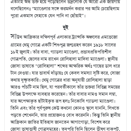
এতটাই অন্ধ ভক্ত হয়ে পড়েছিলেন ভদ্রলোক যে আরো এক জায়গায়
বলেছিলেনঃ “ম্যাণ্ডেলার সঙ্গে করমর্দন করার পর আমি চেয়েছিলাম
পুরো একমাস সেহাতে যেন পানি না ছোঁয়াই”।
দুই
সা
উথ আফ্রিকার দক্ষিণপূর্ব এলাকার ট্র্যান্সকি অঞ্চলের এমভেজো
গ্রামের থেমু গোত্রে একটি শিশুপুত্র জন্মগ্রহণ করেন ১৯১৮ সালের
১৮ই জুলাই। তাঁর বাবা, গ্যাডলা ম্যাণ্ডেলা, প্রভাবপ্রতিপত্তিশীল
গোত্রপতি, ছেলের নাম রাখেন রোলিহালা মাদিবা ম্যাণ্ডেলা। স্থানীয়
জোসা ভাষাতে “রোলিহালা” শব্দের আক্ষরিক অর্থঃ গাছের ডাল ধরে
টান দেওয়া। যার ভাবার্থ দাঁড়ায়ঃ যে কেবল সমস্যা সৃষ্টি করে, সোজা
কথায় দুষ্কৃতকারি। থেমু গোত্রের ধারা অনুযায়ী রোলিহালা ছাড়া
আরও পাঁচটি নাম ছিল, যা পরবর্তীকালে তাঁর ভক্তরা বিভিন্ন সময়ের
বিভিন্ন উপলক্ষে ব্যবহার করেছেন। তাঁর বাবার নামও সমান লম্বা,
যার অপেক্ষাকৃত ছাঁটাইকৃত রূপ হলঃ নিকোসি গ্যাডলা ম্যাণ্ডেলা।
তিনি এবং তাঁর পূর্বপুরুষ কেউ কখনো কোনও স্কুলে যাননি, লিখতে
পড়তে শেখেননি, তার প্রয়োজনও বোধ করেননি। কিন্তু তিনি স্থানীয়
আফ্রিকান জাতির ইতিহাস জানতেন আগাগোড়া, বিশেষ করে
জোসা ভাষাভাষী গোত্রসমূহের। তদুপরি তিনি ছিলেন ভীষণ বাকপটু,