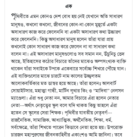
এক
পৃ
থিবীতে এমন কোনও দেশ বোধ হয় নেই যেখানে অতি সাধারণ
মানুষও, কখনো কখনো, জীবনের কোন-না-কোন মুহূর্তে একটা
অসাধারণ কাজ করে ফেলেননি বা একটা অসাধারণ কথা উচ্চারণ
করে ফেলেননি। কিন্তু অসাধারণ মানুষ হলেন তাঁরা যারা প্রায়
কখনোই কোন সাধারণ কাজ করে ফেলেন না বা সাধারণ কথা
বলেন না। এই অসাধারণ মানুষগুলোও সব সমান নন, উঁচুনিচু ভেদ
আছে, ইতিহাসের কঠোর বিচারে তাঁদের মাঝেও অল্পসংখ্যক ব্যক্তি
থাকেন যাঁরা সবাইকে টপকে একেবারে সর্বোচ্চ শিখরে পৌঁছে যান।
এই ব্যক্তিগুলোর মাঝে চারটে নাম কালের উজ্জ্বলতম
আলোকবর্তিকার মত ভাস্বর হয়ে আছে। তাঁরা হলেনঃ আলবার্ট
সোয়াইটসার, মহাত্মা গান্ধী, মার্টিন লুথার কিং ও “মাদিবা” নেলসন
ম্যাণ্ডেলা। এঁরা শুধু নেতা নন, আমার বিচারে এঁরা হলেন নেতার
নেতা---অর্থাৎ নেতৃত্বের স্কুল বলে যদি থাকত কিছু তাহলে এঁরা
হতেন সে স্কুলের সেরা শিক্ষক। পৃথিবীর যাবতীয় নেতৃবর্গ---
রাজনৈতিক, সামাজিক, আধ্যাত্মিক, অর্থনৈতিক, শিক্ষা, ধর্ম,
সর্বক্ষেত্রে, তাঁরা শিখতে পারেন কিভাবে নেতা হতে হয়। উপরোক্ত
চারজন মহাপুরুষের জীবনকাহিনীর একাংশও আমি জানিনা। তবে