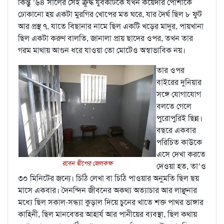
কিন্তু ’৬৪ সালের সেই ক্রুদ্ধ যুবকটিকে যখন কয়েদীর পোশাকে
ঢোকানো হয় একটা মুরগির খোপের মত ঘরে, যার দৈর্ঘ ছিল ৮ ফুট
আর প্রস্থ ৭, যাতে বিছানার নামে ছিল একটি খড়ের মাদুর, পায়খানা
ছিল একটা করুণ বালতি, জানালা প্রায় ছাদের ওপর, তখন তার
গরম মাথায় আগুন ধরে যাওয়া তো মোটেও অস্বাভাবিক নয়।
তার ওপর
বাইরের দুনিয়ার
সঙ্গে যোগাযোগ
বলতে গেলে
পুরোপুরিই ছিন্ন।
বছরে একবার
পরিচিত কাউকে
এসে দেখা করতে
রবেন দ্বীপের জেলকক্ষ
দেওয়া হত, তা’ও
৩০ মিনিটের জন্যে। চিঠি লেখা বা চিঠি পাওয়ার অনুমতি ছিল ছয়
মাসে একবার। দৈনন্দিন জীবনের অকথ্য অত্যাচার আর লাঞ্ছনার
মধ্যে ছিল সকাল-সন্ধ্যা কুড়াল দিয়ে চুনের খাতে শক্ত পাথর ভাঙ্গার
কাহিনী, ছিল মানবেতর আহার্য আর পানীয়ের ব্যবস্থা, ছিল কথায়