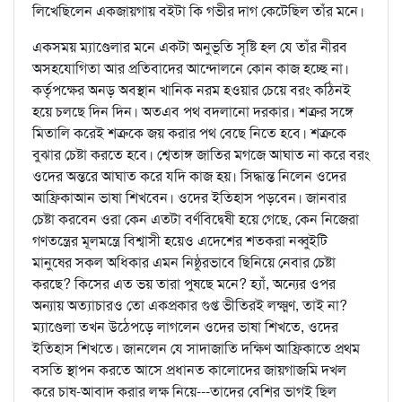
লিখেছিলেন একজায়গায় বইটা কি গভীর দাগ কেটেছিল তাঁর মনে।
একসময় ম্যাণ্ডেলার মনে একটা অনুভূতি সৃষ্টি হল যে তাঁর নীরব
অসহযোগিতা আর প্রতিবাদের আন্দোলনে কোন কাজ হচ্ছে না।
কর্তৃপক্ষের অনড় অবস্থান খানিক নরম হওয়ার চেয়ে বরং কঠিনই
হয়ে চলছে দিন দিন। অতএব পথ বদলানো দরকার। শত্রুর সঙ্গে
মিতালি করেই শত্রুকে জয় করার পথ বেছে নিতে হবে। শত্রুকে
বুঝার চেষ্টা করতে হবে। শ্বেতাঙ্গ জাতির মগজে আঘাত না করে বরং
ওদের অন্তরে আঘাত করে যদি কাজ হয়। সিদ্ধান্ত নিলেন ওদের
আফ্রিকাআন ভাষা শিখবেন। ওদের ইতিহাস পড়বেন। জানবার
চেষ্টা করবেন ওরা কেন এতটা বর্ণবিদ্বেষী হয়ে গেছে, কেন নিজেরা
গণতন্ত্রের মূলমন্ত্রে বিশ্বাসী হয়েও এদেশের শতকরা নব্বুইটি
মানুষের সকল অধিকার এমন নিষ্ঠুরভাবে ছিনিয়ে নেবার চেষ্টা
করছে? কিসের এত ভয় তারা পুষছে মনে? হ্যাঁ, অন্যের ওপর
অন্যায় অত্যাচারও তো একপ্রকার গুপ্ত ভীতিরই লক্ষ্মণ, তাই না?
ম্যাণ্ডেলা তখন উঠেপড়ে লাগলেন ওদের ভাষা শিখতে, ওদের
ইতিহাস শিখতে। জানলেন যে সাদাজাতি দক্ষিণ আফ্রিকাতে প্রথম
বসতি স্থাপন করতে আসে প্রধানত কালোদের জায়গাজমি দখল
করে চাষ-আবাদ করার লক্ষ নিয়ে---তাদের বেশির ভাগই ছিল