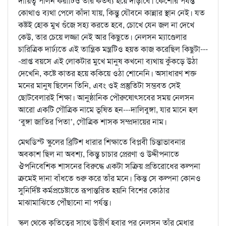
দায়িত্ব পালন করাটিও তাঁর কর্তব্য হয়ে দাঁড়াবে। কৈশোর পর্যন্ত
কোথাও ব্যথা পেলে কাঁদা যায়, কিন্তু যৌবনে কান্নার স্থান নেই। যত
কষ্টই হোক মুখ গুঁজে সহ্য করতে হবে, চোখে যেন জল না দেখে
কেউ, তার চেয়ে লজ্জা নেই আর কিছুতে। নেলসন ম্যাণ্ডেলার
চারিত্রিক দার্ঢ্যতে এই তান্ত্রিক মন্ত্রটিও হয়ত কাজ করেছিল কিছুটা---
-প্রাপ্ত বয়সে এই লোকটার মুখে মানুষ কখনো ব্যথায় কুঁকড়ে উঠা
দেখেনি, কষ্টে কাতর হয়ে ককিয়ে ওঠা শোনেনি। অসাধারণ শক্ত
মনের মানুষ ছিলেন তিনি, এবং ওই প্রস্তুতিটা সম্ভবত সেই
ছোটবেলারই শিক্ষা। আনুষ্ঠানিক পৌরুষোৎসবের সময় নেলসন
আরো একটি গৌত্রিক নামে ভূষিত হন---দালিবুঙ্গা, যার মানে হল
‘বুঙ্গা জাতির পিতা’, গৌত্রিক শাসক সম্প্রদায়ের নাম।
মেথডিস্ট স্কুলের ব্রিটিশ ধারার শিক্ষাতে বিপ্লবী চিন্তাভাবনার
অবকাশ ছিল না অবশ্য, কিন্তু চাচার প্রেরণা ও উদ্দীপনাতে
ঔপনিবেশিক শাসনের বিরুদ্ধে একটা সক্রিয় প্রতিরোধের কল্পনা
ক্রমেই দানা বাঁধতে শুরু করে তাঁর মনে। কিন্ত সে কল্পনা কোনও
সুনির্দিষ্ট কর্মপ্রচেষ্টাতে রূপান্তরিত হয়নি বিশের কোঠার
মাঝামাঝিতে পৌঁছানো না পর্যন্ত।
স্কুল থেকে কৃতিত্বের সাথে উত্তীর্ণ হবার পর নেলসন তাঁর মেধার