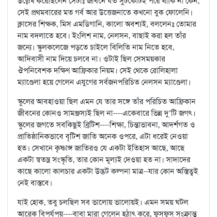
উল্লেখ করেছিলেন সেটাঃ জীবনে যত সুটকোটই পরে থাকি না কেন,
সেই প্রথমবারের মত গর্ব আর উত্তেজনাতে কখনো বুক ফোলেনি।
ক্লাসের শিক্ষক, মিস এমডিগানি, কালো অবশ্যই, বললেনঃ তোমার
নাম বদলাতে হবে। ইংলিশ নাম, নেলসন, বাছাই করা হল তাঁর
জন্যে। স্কুলকলেজে পড়তে চাইলে বিলিতি নাম নিতে হবে,
আদিবাসী নাম দিয়ে চলবে না। ওটাই ছিল সেসময়কার
ঔপনিবেশক দক্ষিণ আফ্রিকার নিয়ম। সেই থেকে রোলিহালা
ম্যাণ্ডেলা হয়ে গেলেন এযুগের সর্বজনপরিচিত নেলসন ম্যাণ্ডেলা।
স্কুলের আবহাওয়া ছিল এমন যে তার সঙ্গে তাঁর পরিচিত আফ্রিকান
জীবনের কোনও সামঞ্জস্যই ছিল না----একেবারে ভিন্ন দু’টি জগৎ।
স্কুলের জগতে সবকিছুই ব্রিটিশ----শিক্ষা, চিন্তাভাবনা, আদর্শগত ও
প্রাতিষ্ঠানিকভাবে বৃটিশ জাতি অনেক ওপরে, এটা ধরেই নেওয়া
হত। সেখানে কৃষ্ণাঙ্গ জাতিরও যে একটা ইতিহাস আছে, আছে
একটা স্বতন্ত্র সংস্কৃতি, তার কোন মূল্যই দেওয়া হত না। সাদাদের
কাছে কালো কালচার একটা উদ্ভট কল্পনা মাত্র--যার কোন অস্তিত্বই
নেই বাস্তবে।
যাই হোক, তবু চলছিল সব ভালোয় ভালোয়ই। এমন সময় ঘটল
আরেক বিপর্যপয়----বাবা মারা গেলেন হঠাৎ করে, ফুসফুস সংক্রান্ত