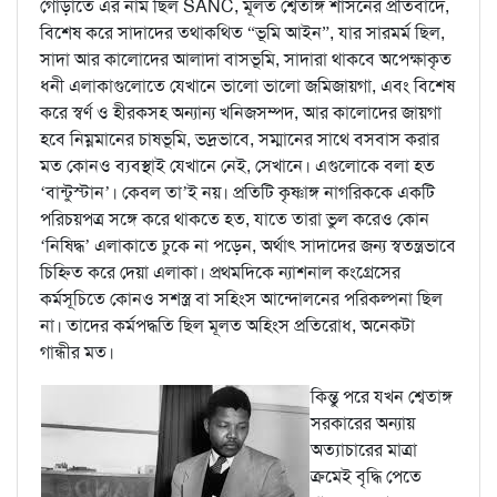
গোড়াতে এর নাম ছিল SANC, মূলত শ্বেতাঙ্গ শাসনের প্রতিবাদে,
বিশেষ করে সাদাদের তথাকথিত “ভূমি আইন”, যার সারমর্ম ছিল,
সাদা আর কালোদের আলাদা বাসভূমি, সাদারা থাকবে অপেক্ষাকৃত
ধনী এলাকাগুলোতে যেখানে ভালো ভালো জমিজায়গা, এবং বিশেষ
করে স্বর্ণ ও হীরকসহ অন্যান্য খনিজসম্পদ, আর কালোদের জায়গা
হবে নিম্নমানের চাষভূমি, ভদ্রভাবে, সম্মানের সাথে বসবাস করার
মত কোনও ব্যবস্থাই যেখানে নেই, সেখানে। এগুলোকে বলা হত
‘বান্টুস্টান’। কেবল তা’ই নয়। প্রতিটি কৃষ্ণাঙ্গ নাগরিককে একটি
পরিচয়পত্র সঙ্গে করে থাকতে হত, যাতে তারা ভুল করেও কোন
‘নিষিদ্ধ’ এলাকাতে ঢুকে না পড়েন, অর্থাৎ সাদাদের জন্য স্বতন্ত্রভাবে
চিহ্নিত করে দেয়া এলাকা। প্রথমদিকে ন্যাশনাল কংগ্রেসের
কর্মসূচিতে কোনও সশস্ত্র বা সহিংস আন্দোলনের পরিকল্পনা ছিল
না। তাদের কর্মপদ্ধতি ছিল মূলত অহিংস প্রতিরোধ, অনেকটা
গান্ধীর মত।
কিন্তু পরে যখন শ্বেতাঙ্গ
সরকারের অন্যায়
অত্যাচারের মাত্রা
ক্রমেই বৃদ্ধি পেতে