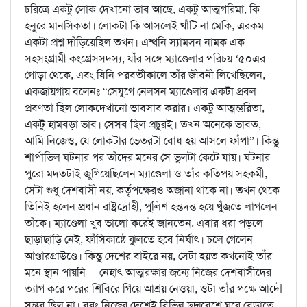
চরিত্রে একটু লোক-দেখানো ভাব আছে, একটু আত্মগরিমা, কি-
হনুরে মানসিকতা। লোকটা কি আসলেই খাঁটি না মেকি, এরকম
একটা প্রশ্ন দাঁড়িয়েছিল তখন। এন্থনি স্যামসন নামক এক
সহসংগ্রামী কংগ্রেসসদস্য, যাঁর সঙ্গে ম্যাণ্ডেলার পরিচয় ‘৫০এর
গোড়া থেকে, এবং যিনি পরবর্তীকালে তাঁর জীবনী লিখেছিলেন,
একজায়গায় বলেনঃ “সেযুগে নেলসন ম্যাণ্ডেলার একটা প্রবল
প্রবণতা ছিল লোকদেখানো ভাবসাব করার। একটু আত্মম্ভরিতা,
একটু হামবড়া ভাব। সেসব ছিল প্রচুরই। তখন অনেকে ভাবত,
আমি নিজেও, যে লোকটার ভেতরটা বোধ হয় আসলে ফাঁপা”। কিন্তু
শার্পাভিল ঘটনার পর তাঁদের মনের সে-ভুলটা কেটে যায়। ঘটনার
পুরো মদতটাই জুগিয়েছিলেন ম্যাণ্ডেলা ও তাঁর কতিপয় সহকর্মী,
সেটা শুধু দেশবাসী নয়, কর্তৃপক্ষেরও অজানা থাকে না। তখন থেকে
তিনিই হলেন প্রধান রাষ্ট্রদ্রোহী, পুলিশ হন্তদন্ত হয়ে খুঁজতে লাগলেন
তাঁকে। ম্যাণ্ডেলা খুব ভালো করেই জানতেন, এবার ধরা পড়লে
ছাড়াছাড়ি নেই, ফাঁসিকাষ্ঠে ঝুলতে হবে নির্ঘাৎ। চলে গেলেন
আণ্ডারগ্রাউণ্ডে। কিন্তু দেশের বাইরে নয়, সেটা হয়ত কখনোই তাঁর
মনে স্থান পায়নি----নেহাৎ আত্মরক্ষার জন্যে নিজের দেশবাসীদের
ত্যাগ করে পরের শিবিরে গিয়ে আশ্রয় নেওয়া, ওটা তাঁর পক্ষে আদৌ
সম্ভব ছিল না। বরং নিজের দেশেই বিভিন্ন ছদ্মবেশে ঘুরে বেড়াতে