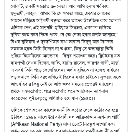
লোকটি, একটি সহজাত জননেতা। আর আমি হলাম খর্বকায়,
মৃদুভাষী, লাজুক। আমার কি সে ক্ষমতা আছে একঘর লোকের
সামনে দাঁড়িয়ে অগ্নিবর্ষী বক্তৃতা করে তাদের উত্তেজিত করে তোলা?
এদিকে দেখ, এই মানুষটি, মুষ্টিযুদ্ধে সিদ্ধহস্ত, একগাল হাসিতে
দুনিয়া কাত করে দিতে পারে, সে তো নেতা হবার জন্যই জন্মেছে”।
বিশুদ্ধ বুদ্ধিমত্তা ও দূরদর্শিতার কথা ভাবলে সিসুলু আর ট্যাম্বোর
সমকক্ষ হয়ত তিনি ছিলেন না তখনো, কিন্তু সে অভাবটুকু তিনি
পুষিয়ে নিয়েছিলেন অন্যভাবে---বিস্তর পড়াশুনা করে। ব্রিটেনের যত
বামপন্থী লেখক ছিলেন, লাস্কি, বার্ট্রাণ্ড রাসেল, তারপর গান্ধী, মার্ক্স,
এ সবই তিনি পড়ে ফেলেছিলেন। অর্থাৎ বুদ্ধিতে না হলেও বাইরের
পড়াশুনাতে তিনি বরং এগিয়েই ছিলেন সবার চাইতে। সুতরাং এতে
আশ্চর্য হবার কিছু নেই যে অতি অল্প সময়ের ভেতরই ম্যাণ্ডেলা
প্রথমে সহসভাপতি, পরে সভাপতি পদে আফ্রিকান ন্যাশনাল
কংগ্রেসের পূর্ণ নেতৃত্বে অধিষ্ঠিত হয়ে যান (১৯৫০)।
ওদিকে শ্বেতাঙ্গদের কালোদমননীতি কঠোর থেকে কঠোরতর হয়ে
উঠছিল। ১৯৪৮ সালে উগ্র বর্ণবাদী দল আফ্রিকাআন ন্যশনাল পার্টি
(Afrikaan National Party) সাদা ভোটে নিরঙ্কুশ সংখ্যাধিক্য
অর্জন করে ক্ষমতায় আসার পর সাদা-কালোর পৃথকীকরণ নীতি পূর্ণ