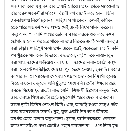
অন্ধ যারা তারা শুধু ক্ষমতার ভাষাই বোঝে। তখন থেকে ম্যাণ্ডেলা ও
তাঁর তরুণ সহকর্মীরা সহিংস বিপ্লবী পথ বাছাই করে নেন। তিনি
একজায়গায় লিখেছিলেনঃ “অহিংস পন্থা কেবল তখনই কার্যকর
হতে পারে যতক্ষণ অপর পক্ষও সেই একই নিয়ম পালন করেন।
কিন্তু অপর পক্ষ যদি গায়ের জোর ব্যবহার করতে শুরু করে তখন
তোমারও কোন গত্যন্তর থাকে না তার বিরুদ্ধে একই পন্থা ব্যবহার
করা ছাড়া। শান্তিপূর্ণ পন্থা তখন একেবারেই অকেজো”। তাই তিনি
পথ খুঁজতে থাকলেন কিভাবে, কতভাবে, কর্তৃপক্ষকে নাস্তানাবুদ
করা যায়, তাদের ক্ষতিগ্রস্ত করা যায়----তাদের দালানকোঠা ধ্বংস
করা, রেলস্টেশন উড়িয়ে দেওয়া, পুল ভেঙ্গে দেওয়া, ইত্যাদি। মজার
ব্যাপার হল যে ম্যাণ্ডেলা সেসময় সশস্র আন্দোলনে বিশ্বাসী হলেও
নিজে কখনো বন্দুকের গুলি ছুঁড়তে শেখেননি। সেটা শিখবার চেষ্টা
করতে গিয়েও খুব একটা লাভ হয়নি। শিক্ষার্থী হিসেবে বন্দুক দিয়ে
তাক করতে গিয়ে একটা ছোট্ট চড়ুইপাখি মেরে ফেলেন একবার।
তাতে দুটো জিনিস শেখেন তিনি। এক, আনাড়ি হওয়া সত্ত্বেও তাঁর
তাক ভয়াবহভাবে অব্যর্থ। দুই, ক্ষুদ্র একটি নিরপরাধ জীবকে
অনর্থক মেরে ফেলার অনুশোচনা। মূলত, ব্যক্তিগতভা্বে, নেলসন
ম্যাণ্ডেলা সহিংস পন্থা মোটেও পছন্দ করতেন না----প্রাণ দিয়ে ঘৃণা