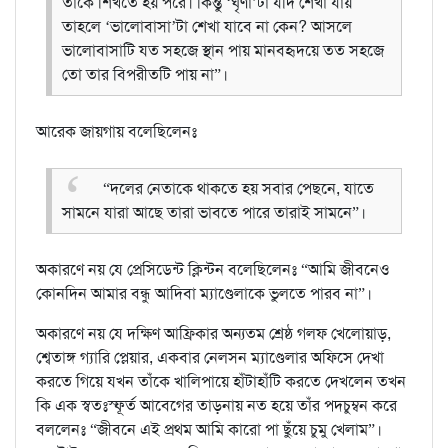
তাকে শিখতে হয় পরে। কিন্তু ‘ঘৃণা’টা যদি শেখা যায়
তাহলে ‘ভালোবাসা’টা শেখা যাবে না কেন? আসলে
ভালোবাসাটি যত সহজে স্থান পায় মানবহৃদয়ে তত সহজে
তো তার বিপরীতটি পায় না”।
আরেক জায়গায় বলেছিলেনঃ
“দলের নেতাকে থাকতে হয় সবার পেছনে, যাতে
সামনে যারা আছে তারা ভাবতে পারে তারাই সামনে”।
অকারণে নয় যে প্রেসিডেন্ট ক্লিন্টন বলেছিলেনঃ “আমি জীবনেও
কোনদিন আমার বন্ধু আদিবা ম্যাণ্ডেলাকে ভুলতে পারব না”।
অকারণে নয় যে দক্ষিণ আফ্রিকার অন্যতম শ্রেষ্ঠ গলফ খেলোয়াড়,
শ্বেতাঙ্গ গ্যারি প্লেয়ার, একবার নেলসন ম্যাণ্ডেলার অফিসে দেখা
করতে গিয়ে যখন তাঁকে খালিপায়ে হাঁটাহাঁটি করতে দেখলেন তখন
কি এক স্বতঃস্ফূর্ত আবেগের তাড়নায় নত হয়ে তাঁর পদচুম্বন করে
বললেনঃ “জীবনে এই প্রথম আমি কারো পা ছুঁয়ে চুমু খেলাম”।