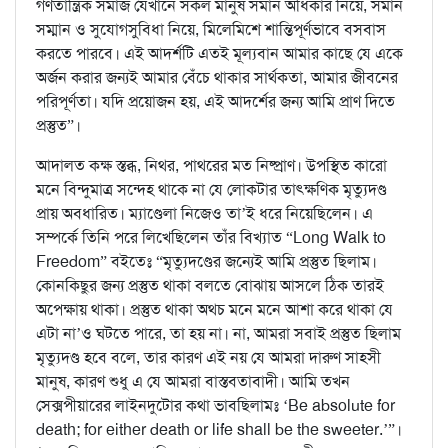
গণতান্ত্রিক সমাজ যেখানে সকল মানুষ সমান অধিকার নিয়ে, সমান
সম্মান ও সুযোগসুবিধা নিয়ে, মিলেমিশে শান্তিপূর্ণভাবে বসবাস
করতে পারবে। এই আদর্শটি এতই মূল্যবান আমার কাছে যে একে
অর্জন করার জন্যই আমার বেঁচে থাকার সার্থকতা, আমার জীবনের
পরিপূর্ণতা। যদি প্রয়োজন হয়, এই আদর্শের জন্য আমি প্রাণ দিতে
প্রস্তুত”।
আদালত কক্ষ স্তব্ধ, নিথর, পাথরের মত নিষ্প্রাণ। উপস্থিত কারো
মনে বিন্দুমাত্র সন্দেহ থাকে না যে লোকটার তাৎক্ষণিক মৃত্যুদণ্ড
প্রায় অবধারিত। ম্যাণ্ডেলা নিজেও তা’ই ধরে নিয়েছিলেন। এ
সম্পর্কে তিনি পরে লিখেছিলেন তাঁর বিখ্যাত “Long Walk to
Freedom” বইতেঃ “মৃত্যুদণ্ডের জন্যেই আমি প্রস্তুত ছিলাম।
কোনকিছুর জন্য প্রস্তুত থাকা বলতে বোঝায় আসলে ঠিক তারই
অপেক্ষায় থাকা। প্রস্তুত থাকা অথচ মনে মনে আশা করে থাকা যে
এটা না’ও ঘটতে পারে, তা হয় না। না, আমরা সবাই প্রস্তুত ছিলাম
মৃত্যুদণ্ড হবে বলে, তার কারণ এই নয় যে আমরা দারুণ সাহসী
মানুষ, কারণ শুধু এ যে আমরা বাস্তবতাবাদী। আমি তখন
সেক্সপীয়ারের লাইনদুটোর কথা ভাবছিলামঃ ‘Be absolute for
death; for either death or life shall be the sweeter.’”।