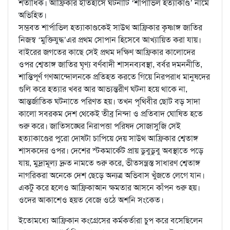
শতাধিক। আফ্রিকার ইতিহাসে ঘটনাটি ‘শার্পাভিল হত্যাকাণ্ড’ নামে
অভিহিত।
সম্ভবত শার্পাভিল হত্যাকাণ্ডকেই সাউথ আফ্রিকার কৃষ্ণাঙ্গ জাতির
নিজস্ব ‘মুক্তিযুদ্ধ’এর প্রথম সোপান হিসেবে আখ্যায়িত করা যায়।
বাইরের জগতের কাছে সেই প্রথম দক্ষিণ আফ্রিকার কালোদের
ওপর শ্বেতাঙ্গ জাতির ঘৃণ্য বর্ণবাদী শাসনব্যবস্থা, বর্বর দমননীতি,
শান্তিপূর্ণ গণআন্দোলনকে প্রতিহত করতে গিয়ে নিরপরাধ মানুষদের
গুলি করে হত্যার খবর আর আভ্যন্তরীণ ঘটনা হয়ে থাকে না,
আন্তর্জাতিক ঘটনাতে পরিণত হয়। তখন পৃথিবীর ছোট বড় সাদা
কালো সবরকম দেশ থেকেই তীব্র নিন্দা ও প্রতিবাদ ঘোষিত হতে
শুরু করে। জাতিসঙ্ঘের নিরাপত্তা পরিষদ সোজাসুজি সেই
হত্যাকাণ্ডের পুরো দোষটা চাপিয়ে দেয় সাউথ আফ্রিকার শ্বেতাঙ্গ
শাসকদের ওপর। দেশের স্টকমার্কেট প্রায় ডুবুডুবু অবস্থাতে পড়ে
যায়, মুদ্রামূল্য দ্রুত নামতে শুরু করে, ভীতসন্ত্রস্ত সাধারণ শ্বেতাঙ্গ
নাগরিকরা অনেকে দেশ ছেড়ে অন্যত্র অভিবাস খুঁজতে লেগে যান।
একটু করে হলেও আফ্রিকাআন ক্ষমতার আসনে কাঁপন শুরু হয়।
ওদের আকাশেও হয়ত বেজে ওঠে অশনি সংকেত।
ইতোমধ্যে আফ্রিকান কংগ্রেসের কর্মকর্তারা চুপ করে বসেছিলেন