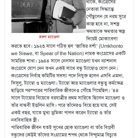
থাকে, কংগ্রেসের
নেতারা সিদ্ধান্তে
পৌঁছুলেন যে নরম সুরে
কাজ হবে না, সশস্ত্র
ক্ষমতাকে ক্ষমতার অস্ত্র
তরুণ ম্যাণ্ডেলা
দিয়েই মোকাবেলা
করতে হবে। ১৯২৩ সালে গঠিত হল ‘জাতির বর্শা’ (Umkhonto
we Siswe, বা Spear of the Nation) নামক কংগ্রেসের একটি
সামরিক শাখা। ১৯৪৪ সালে নেলসন ম্যাণ্ডেলা যখন ন্যাশনাল
কংগ্রেসে যোগ দেন তখন একই সাথে বন্ধু ট্যাম্বোও যোগ দেন।
কংগ্রেসের নির্বাহ কমিটির সদস্য পদে নিযুক্ত হলেন এসবি এমদা,
সিসুলু, ট্যাম্বো ও ম্যাণ্ডেলা। ট্যাম্বো আর ম্যাণ্ডেলার বন্ধুত্ব কর্মক্ষেত্র
ছাড়িয়ে পরস্পরের পারিবারিক জীবনেও পৌঁছে গিয়েছিল। ’৪৪
সালে ট্যাম্বোর বিয়েতে বরযাত্রীর প্রথম সারিতে ছিলেন ম্যাণ্ডেলা ও
তাঁর বান্ধবী ইভলিন মাসি। পরে তাঁদেরও বিয়ে হয়ে যায়, সেই
একই বছর, যাতে মুখ্য ভূমিকা পালন করেন ট্যাম্বো ও তাঁর
নববিবাহিত স্ত্রী।
পারিবারিক জীবন যতই সুখের হোক ম্যাণ্ডেলা বা তাঁর বিপ্লবী
বন্ধুদের কেউই তাঁদের সংগ্রামের শপথ থেকে বিন্দুমাত্র বিচ্যুত