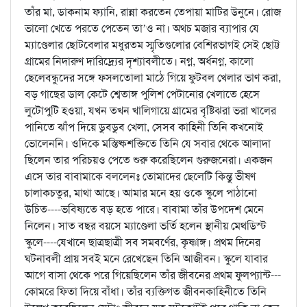
তাঁর মা, ডাকনাম ফ্যানি, রান্না করতেন তেপায়া মাটির উনুনে। রোজ
ভালো খেতে পরতে পেতেন তা’ও না। অথচ মজার ব্যাপার যে
ম্যাণ্ডেলার ছোটবেলার মধুরতম স্মৃতিগুলোর বেশিরভাগই সেই ছোট্ট
গ্রামের নিদারুণ দারিদ্র্যের দৃশ্যাবলীতে। নগ্ন, অর্ধনগ্ন, কালো
ছেলেবন্ধুদের সঙ্গে ফসলতোলা মাঠে গিয়ে ফুটবল খেলার ভাণ করা,
বড় গাছের ডাল কেটে শ্বেতাঙ্গ পুলিশ পেটানোর খেলাতে হেসে
লুটোপুটি হওয়া, যখন তখন খালিগায়ে গ্রামের বৃষ্টিঝরা ভরা খালের
পানিতে ঝাঁপ দিয়ে ডুবডুব খেলা, সেসব কাহিনী তিনি কখনোই
ভোলেননি। ওদিকে মস্তিষ্কশক্তিতে তিনি যে সবার থেকে আলাদা
ছিলেন তার পরিচয়ও পেতে শুরু করেছিলেন গুরুজনেরা। একজন
এসে তার বাবামাকে বললেনঃ তোমাদের ছেলেটি কিন্তু ভীষণ
চালাকচতুর, মাথা আছে। আমার মনে হয় ওকে স্কুলে পাঠানো
উচিত----ভবিষ্যতে বড় হতে পারে। বাবামা তাঁর উপদেশ মেনে
নিলেন। সাত বছর বয়সে ম্যাণ্ডেলা ভর্তি হলেন স্থানীয় মেথডিস্ট
স্কুলে----যেখানে ছাত্রছাত্রী সব সমবর্ণের, কৃষ্ণাঙ্গ। প্রথম দিনের
ঘটনাবলী প্রায় সবই মনে রেখেছেন তিনি আজীবন। স্কুলে যাবার
আগে বাসা থেকে পরে গিয়েছিলেন তাঁর জীবনের প্রথম ফুলপ্যান্ট---
কোমরে ফিতা দিয়ে বাঁধা। তাঁর ব্যক্তিগত জীবনকাহিনীতে তিনি