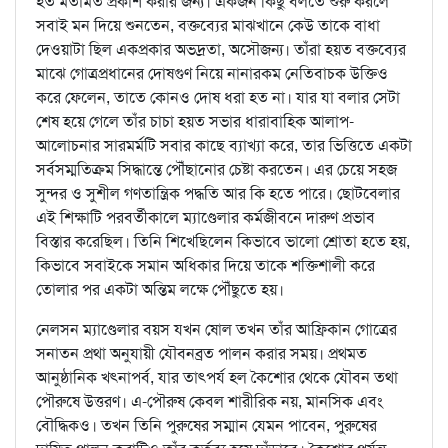
হত মতামত প্রকাশ করার জন্য। একজন কিছু বলতে শুরু করলে
সবাই মন দিয়ে শুনতেন, বক্তব্যের মাঝখানে কেউ তাকে বাধা
দেওয়াটা ছিল একপ্রকার অভদ্রতা, অসৌজন্য। তাঁরা হয়ত বক্তব্যের
মাঝে গোত্রপ্রধানের দোষগুণ নিয়ে নানারকম নেতিবাচক উক্তিও
করে ফেলেন, তাতে কোনও দোষ ধরা হত না। যার যা বলার সেটা
শেষ হয়ে গেলে তাঁর চাচা হয়ত সভার ধারাবাহিক আলাপ-
আলোচনার সারমর্মটি সবার কাছে ব্যাখ্যা করে, তার ভিত্তিতে একটা
সর্বসম্মতিক্রম সিদ্ধান্তে পৌঁছানোর চেষ্টা করতেন। এর চেয়ে সহজ
সুন্দর ও সুশীল গণতান্ত্রিক পদ্ধতি আর কি হতে পারে। ছোটবেলার
এই শিক্ষাটি পরবর্তীকালে ম্যাণ্ডেলার কর্মজীবনে দারুণ প্রভাব
বিস্তার করেছিল। তিনি শিখেছিলেন কিভাবে ভালো শ্রোতা হতে হয়,
কিভাবে সবাইকে সমান অধিকার দিয়ে তাকে শক্তিশালী করে
তোলার পর একটা অন্তিম লক্ষে পৌঁছুতে হয়।
নেলসন ম্যাণ্ডেলার বয়স যখন ষোল তখন তাঁর আফ্রিকান গোত্রের
সনাতন প্রথা অনুযায়ী যৌবনব্রত পালন করার সময়। প্রথমত
আনুষ্ঠানিক খৎনাপর্ব, যার তাৎপর্য হল কৈশোর থেকে যৌবন তথা
পৌরুষে উত্তরণ। এ-পৌরুষ কেবল শারীরিক নয়, মানসিক এবং
বৌদ্ধিকও। তখন তিনি পুরুষের সম্মান যেমন পাবেন, পুরুষের