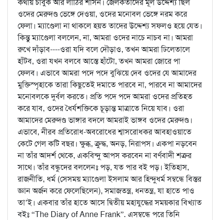
কথায় চাবুক আর লাঠির শাসন। জেলকর্তাদের মূল উদ্দেশ্য ছিল
ওদের মেরুদণ্ড ভেঙ্গে দেওয়া, ওদের মনোবল ভেঙ্গে নরম করে
ফেলা। ম্যাণ্ডেলা না থাকলে হয়ত তাদের উদ্দেশ্য সফলও হয়ে যেত।
কিন্তু ম্যাণ্ডেলা বললেন, না, আমরা ওদের নাচে নাচব না। আমরা
রুখে দাঁড়াব----ওরা যদি বলে দৌড়াও, তখন আমরা ঢিলেতালে
হাঁটব, ওরা যখন বলবে আস্তে হাঁটো, তখন আমরা জোরে পা
ফেলব। এভাবে আমরা পদে পদে বুঝিয়ে দেব ওদের যে আমাদের
মুক্তিস্পৃহাকে তারা কিছুতেই দমাতে পারবে না, পারবে না আমাদের
মনোবলকে দুর্বল করতে। প্রতি পদে পদে আমরা ওদের প্রতিহত
করে যাব, ওদের ধৈর্যশক্তিকে চূড়ান্ত মাত্রাতে নিয়ে যাব। ওরা
আমাদের মেরুদণ্ড ভাঙ্গার বদলে আমরাই ভাঙ্গব ওদের মেরুদণ্ড।
এভাবে, নীরব প্রতিরোধ-অবরোধের শ্বাসরোধকর আবহাওয়াতে
কেটে গেল কটি বছর। ক্ষুব্ধ, ক্রুদ্ধ, অনড়, নিরাপস। একপা নড়বেন
না তাঁর আদর্শ থেকে, একবিন্দু আপস করবেন না বর্ণবাদী শত্রুর
সাথে। তাঁর বন্ধুদের বললেনঃ পড়, যত পার বই পড়। ইতিহাস,
রাজনীতি, ধর্ম (সেসময় ম্যাণ্ডেলা ইসলাম আর হিন্দুধর্ম সম্বন্ধে বিস্তর
জ্ঞান অর্জন করে ফেলেছিলেন), সমাজতন্ত্র, ধনতন্ত্র, যা হাতে পাও
তা’ই। একবার তাঁর হাতে আসে দ্বিতীয় মহাযুদ্ধের সময়কার বিখ্যাত
বইঃ “The Diary of Anne Frank”. এসম্বন্ধে পরে তিনি