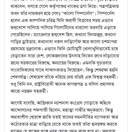
থাকলেন, বলতে গেলে কর্তৃপক্ষের নাকের ডগা দিয়ে। পত্রপত্রিকায়
তখন তাঁর নামকরণ হয়ে গেলঃ “কালো পিম্পার্নেল”। পিম্পার্নেল
হলেন এক কাল্পনিক চরিত্র যিনি ফরাসী বিপ্লবের সময় এভাবে
ছদ্মবেশে পালিয়ে পালিয়ে গিলোটিনের ধারালো তরবারি এড়াতে
পেরেছিলেন। ম্যাণ্ডেলার ছদ্মবেশ ছিল, কখনো দিনমজুর, কখনো
গাড়ির ড্রাইভার, কখনোবা নকল দাড়িগোঁফ আর কালো চশমাপরা
রহস্যময় ভদ্রলোক। এভাবে তিনি মোটামুটি খোলাখুলিভাবেই চষে
বেড়াতেন সারা দেশ, লোকজনদের উৎসাহ দিতেন রুখে দাঁড়ানোর
জন্যে সরকারের বিরুদ্ধে, অন্যায়ের বিরুদ্ধে। এমনকি দুচারবার
সাংবাদিকদের সাথে সাক্ষাৎকারও দিয়েছেন। কিন্তু শেষরক্ষা হয়নি
শেষপর্যন্ত। শেষমেশ তাঁকে ধরিয়ে দেয় তাঁরই এক বিশ্বস্ত সহকর্মী।
শুধু তিনি নন, রাষ্ট্রবিরোধী অনেক কাগজপত্র ও দলিল প্রমাণসহ
আরো নয়জন সহকর্মী।
আগেই বলেছি, আফ্রিকান ন্যাশনাল কংগ্রেস গোড়াতে অহিংস
আন্দোলনের পক্ষপাতী ছিলেন, মহাত্মা গান্ধীর অনুকরণে। কিন্তু
ক্ষমতাশীল শ্বেতাঙ্গ জাতি যতই তাদের দমননীতির ব্যাপকতা আর
কঠোরতার মাত্রা বাড়িয়ে যেতে থাকে ততই তাঁরা হৃদয়ঙ্গম করতে
থাকেন যে শক্তের সঙ্গে নরম থেকে কোন কাজ হবে না। ক্ষমতায়