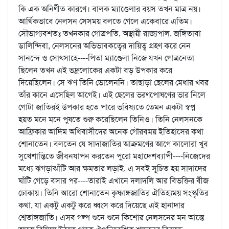
কি এক অনির্ণীত কারণে। বালক ম্যাণ্ডেলার বয়স তখন মাত্র নয়।
আর্থিকভাবে নেলসন সেসময় বলতে গেলে একেবারে এতিম।
সৌভাগ্যবশতঃ তখনকার গোত্রপতি, অস্থায়ী রাজ্যপাল, জঙ্গিতাবা
ডালিন্দিবা, নেলসনের অভিভাবকত্বের দায়িত্ব গ্রহণ করে নেন
সানন্দে ও সোৎসাহে----পিতা ম্যাণ্ডেলা নিজে যখন গোত্রনেতা
ছিলেন তখন এই ভদ্রলোকের একটা বড় উপকার করে
দিয়েছিলেন। সে ঋণ তিনি ভোলেননি। তাছাড়া ছেলের মেধার খবর
তাঁর কানে এসেছিল আগেই। এই ছেলের ভরণপোষণের ভার নিলে
গোটা জাতিরই উপকার হতে পারে ভবিষ্যতে তেমন একটা স্বপ্ন
হয়ত মনে মনে পুষতে শুরু করেছিলেন তিনিও। তিনি নেলসনকে
আফ্রিকার আদিম অধিবাসীদের অনেক গৌরবময় ইতিহাসের কথা
শোনাতেন। বলতেন যে সাদাজাতির আক্রমণের আগে কালোরা খুব
সুখেশান্তিতে জীবনযাপন করতেন পুরো মহাদেশব্যাপী----নিজেদের
মধ্যে ঝগড়াঝাঁটি আর ক্ষমতার লড়াই, এ সবই সূচিত হয় সাদাদের
ঘাঁটি গেড়ে বসার পর----তারাই এখানে দলাদলি আর বিভক্তির বীজ
ঢোকায়। তিনি আরো শোনাতেন কৃষ্ণাঙ্গজাতির ঐতিহ্যময় সংস্কৃতির
কথা, যা একটু একটু করে ধ্বংস করে দিয়েছে এই হানাদার
শ্বেতাঙ্গজাতি। এসব গল্প শুনে শুনে কিশোর নেলসনের মন আস্তে