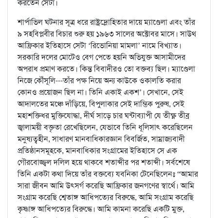
করতেন সেটা।
শার্পাভিল ঘটনার সূত্র ধরে রাষ্ট্রদ্রোহিতার দায়ে ম্যাণ্ডেলা এবং তাঁর
৯ সহবিপ্লবীর বিচার শুরু হয় ১৯৬৩ সালের অক্টোবর মাসে। সাউথ
আফ্রিকার ইতিহাসে সেটা ‘রিভোনিয়া মামলা’ নামে বিখ্যাত।
সরকারি দলের মোটেও বেগ পেতে হয়নি অভিযুক্ত আসামীদের
অপরাধ প্রমাণ করতে। কিন্ত বিবাদীরও তো বক্তব্য ছিল। ম্যাণ্ডেলা
নিজে কৌঁসূলি---তাঁর পক্ষ নিয়ে অন্য কাউকে ওকালতি করার
কোনও প্রয়োজন ছিল না। তিনি একাই একশ’। সেখানে, সেই
আদালতের মঞ্চে দাঁড়িয়ে, বিপুলাকার সেই দাম্ভিক পুরুষ, সেই
মহাশক্তিধর মুক্তিযোদ্ধা, দীর্ঘ সাড়ে চার ঘন্টাব্যাপী যে তীক্ষ্ণ তীব্র
জ্বালাময়ী বক্তৃতা রেখেছিলেন, যেভাবে তিনি ধূলিসাৎ করেছিলেন
মনুষ্যত্বহীন, সাধারণ মানবাধিকারজ্ঞান বিবর্জিত, সাম্রাজ্যবাদী
প্রতিষ্ঠানসমূহকে, মানবাধিকার সংগ্রামের ইতিহাসে সে এক
গৌরবোজ্জ্বল দলিল হয়ে থাকবে শতাব্দীর পর শতাব্দী। সর্বশেষে
তিনি একটা কথা দিয়ে তাঁর বক্তব্যে যবনিকা টেনেছিলেনঃ “আমার
সারা জীবন আমি উৎসর্গ করেছি আফ্রিকার জনগণের স্বার্থে। আমি
সংগ্রাম করেছি শ্বেতাঙ্গ আধিপত্যের বিরুদ্ধে, আমি সংগ্রাম করেছি
কৃষ্ণাঙ্গ আধিপত্যের বিরুদ্ধে। আমি কামনা করেছি একটি মুক্ত,