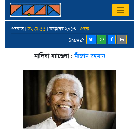
পরবাস |
সংখ্যা ৫৫
| অক্টোবর ২০১৩ |
প্রবন্ধ
Share
মাদিবা ম্যাণ্ডেলা
:
মীজান রহমান