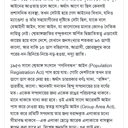
আইনের আওতায় চলে আসে। অর্থাৎ আগে যা ছিল কেবলই
প্রশাসনিক ব্যবস্থা, তখন সেটাই হয়ে গেল আইনের বিধান, যদিও
ম্যাণ্ডেলা ও তাঁর সহযোগীদের দৃষ্টিতে সেটা ছিল, যাকে বলে
বেআইনী আইন, সাদা আইন, যা কালোদের মানার কোনও নৈতিক
দায়িত্ব নেই। শ্বেতাঙ্গজাতির বন্দুকবলে অর্পিত দ্বিজাতিতত্ব এভাবেই
কায়েম হয়ে বসে দেশে, যেখানে জনসংখ্যার শতকরা ৯০ ভাগই
কালো, আর বাকি ১০ ভাগ বহিরাগত, আগ্রাসী, জোরজুলুম করে
পরের-ধন-ছিনিয়ে-নিয়ে-বড়-হওয়া, দস্যু জাতি।
১৯৫০ সালে শ্বেতাঙ্গ সংসদে ‘গণনিবন্ধন’ আইন (Population
Registration Act) পাস হয়ে যায়। গোটা দেশটাকে তখন চার
ভাগে ভাগ করে দেয়া হয়। অর্থাৎ চারপ্রকার বর্ণঃ সাদা, “রঙ্গিন”,
ভারতীয়, কালো। অনেকটা সনাতন হিন্দু সম্প্রদায়ের চার বর্ণের
মত। একেক সম্প্রদায়ের জন্য একেক রঙের পরিচয়পত্র থাকবে।
মানে থাকতে বাধ্য করা হবে। ওই একই সালে আরেকটি আইন
পাস করে নেওয়া হয়ঃ স্বতন্ত্র বাসভূমি আইন (Group Area Act),
যাতে করে প্রতিটি সম্প্রদায় তার জন্য বরাদ্দকৃত এলাকার মধ্যে
সীমাবদ্ধ থাকবে---এক এলাকা ছেড়ে আরেক এলাকাতে বাসস্থান
স্থাপন করা যাবে না, বিশেষ অনুমতি ছাড়া। শুধু তাই নয়।