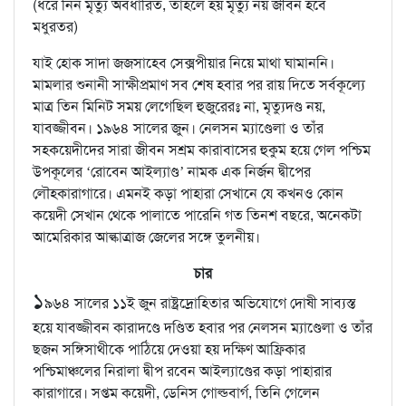
(ধরে নিন মৃত্যু অবধারিত, তাহলে হয় মৃত্যু নয় জীবন হবে
মধুরতর)
যাই হোক সাদা জজসাহেব সেক্সপীয়ার নিয়ে মাথা ঘামাননি।
মামলার শুনানী সাক্ষীপ্রমাণ সব শেষ হবার পর রায় দিতে সর্বকূল্যে
মাত্র তিন মিনিট সময় লেগেছিল হুজুরেরঃ না, মৃত্যুদণ্ড নয়,
যাবজ্জীবন। ১৯৬৪ সালের জুন। নেলসন ম্যাণ্ডেলা ও তাঁর
সহকয়েদীদের সারা জীবন সশ্রম কারাবাসের হুকুম হয়ে গেল পশ্চিম
উপকূলের ‘রোবেন আইল্যাণ্ড’ নামক এক নির্জন দ্বীপের
লৌহকারাগারে। এমনই কড়া পাহারা সেখানে যে কখনও কোন
কয়েদী সেখান থেকে পালাতে পারেনি গত তিনশ বছরে, অনেকটা
আমেরিকার আল্কাত্রাজ জেলের সঙ্গে তুলনীয়।
চার
১
৯৬৪ সালের ১১ই জুন রাষ্ট্রদ্রোহিতার অভিযোগে দোষী সাব্যস্ত
হয়ে যাবজ্জীবন কারাদণ্ডে দণ্ডিত হবার পর নেলসন ম্যাণ্ডেলা ও তাঁর
ছজন সঙ্গিসাথীকে পাঠিয়ে দেওয়া হয় দক্ষিণ আফ্রিকার
পশ্চিমাঞ্চলের নিরালা দ্বীপ রবেন আইল্যাণ্ডের কড়া পাহারার
কারাগারে। সপ্তম কয়েদী, ডেনিস গোল্ডবার্গ, তিনি গেলেন