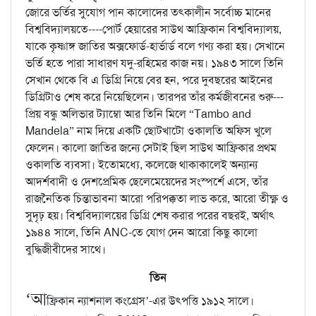
জোরে ভর্তির সুযোগ পান কালোদের তৎকালীন সর্বোচ্চ মানের
বিশ্ববিদ্যালয়তে----পোর্ট হেয়ারের সাউথ আফ্রিকান বিশ্ববিদ্যালয়,
যাকে কৃষ্ণাঙ্গ জাতির অক্সফোর্ড-হার্ভার্ড বলে গণ্য করা হয়। সেখানে
ভর্তি হতে পারা সাধারণ যদু-রহিমের কাজ নয়। ১৯৪৩ সালে তিনি
সেখান থেকে বি এ ডিগ্রি নিয়ে বের হন, পরে দুবছরের আইনের
ডিগ্রিটাও শেষ করে নিয়েছিলেন। তারপর তাঁর কর্মজীবনের শুরু---
প্রিয় বন্ধু অলিভার ট্যাম্বো আর তিনি মিলে “Tambo and
Mandela” নাম দিয়ে একটি ছোটখাটো ওকালতি অফিস খুলে
ফেলেন। কালো জাতির জন্যে সেটাই ছিল সাউথ আফ্রিকার প্রথম
ওকালতি ব্যবসা। ইতোমধ্যে, কলেজে থাকাকালেই অন্যান্য
আদর্শবাদী ও দেশপ্রেমিক ছেলেমেয়েদের সংস্পর্শে এসে, তাঁর
রাজনৈতিক চিন্তাভাবনা আরো পরিপক্কতা লাভ করে, আরো তীক্ষ্ণ ও
সুদৃঢ় হয়। বিশ্ববিদ্যালয়ের ডিগ্রি শেষ করার পরের বছরই, অর্থাৎ
১৯৪৪ সালে, তিনি ANC-তে যোগ দেন আরো কিছু কালো
বুদ্ধিজীবীদের সাথে।
তিন
‘আ
ফ্রিকান ন্যাশনাল কংগ্রেস’-এর উৎপত্তি ১৯১২ সালে।