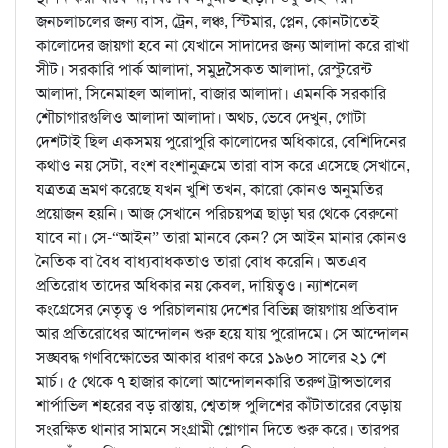
জনচলাচলের জন্য বাস, ট্রেন, লঞ্চ, স্টিমার, প্লেন, কোনটাতেই
কালোদের জায়গা হবে না যেখানে সাদাদের জন্য আলাদা করে রাখা
সীট। সরকারি পার্ক আলাদা, সমুদ্রসৈকত আলাদা, রেস্টুরেন্ট
আলাদা, সিনেমাহল আলাদা, বাজার আলাদা। এমনকি সরকারি
শৌচাগারগুলিও আলাদা আলাদা। অথচ, ভেবে দেখুন, গোটা
দেশটাই ছিল একসময় পুরোপুরি কালোদের অধিকারে, বেশিদিনের
কথাও নয় সেটা, বংশ বংশানুক্রমে তারা বাস করে এসেছে সেখানে,
যত্রতত্র ভ্রমণ করেছে যখন খুশি তখন, কারো কোনও অনুমতির
প্রয়োজন হয়নি। আজ সেখানে পরিচয়পত্র ছাড়া ঘর থেকে বেরুনো
যাবে না। সে-“আইন” তারা মানবে কেন? সে আইন মানার কোনও
নৈতিক বা বৈধ বাধ্যবাধকতাও তারা বোধ করেনি। অতএব
প্রতিরোধ তাদের অধিকার নয় কেবল, দায়িত্বও। ন্যাশনেল
কংগ্রেসের নেতৃত্ব ও পরিচালনায় দেশের বিভিন্ন জায়গায় প্রতিবাদ
আর প্রতিরোধের আন্দোলন শুরু হয়ে যায় পুরোদমে। সে আন্দোলন
সঙ্ঘবদ্ধ গণবিক্ষোভের আকার ধারণ করে ১৯৬০ সালের ২১ শে
মার্চ। ৫ থেকে ৭ হাজার কালো আন্দোলনকারি তরুণ ট্রান্সভালের
শার্পাভিল শহরের বড় রাস্তায়, শ্বেতাঙ্গ পুলিশের কাঁটাতারের বেড়ায়
সংরক্ষিত থানার সামনে সংগ্রামী শ্লোগান দিতে শুরু করে। তারপর