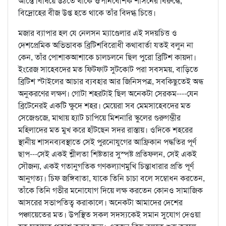
আস্তে বিষিয়ে উঠতে থাকে ঔপনিবেশিক শাসনের বিরুদ্ধে,
বিদ্রোহের বীজ উপ্ত হতে থাকে তাঁর বিদগ্ধ চিত্তে।
মজার ব্যাপার হল যে নেলসন ম্যাণ্ডেলার এই সদয়চিত্ত ও
দেশপ্রেমিক অভিভাবক ব্রিটিশবিরোধী কথাবার্তা যতই বলুন না
কেন, তাঁর পোশাকআশাকে চালচলনে ছিল পুরো ব্রিটিশ কায়দা।
ইংরেজ সাহেবদের মত ফিটফাট সুটকোট পরা সবসময়, বাড়িতে
ব্রিটিশ স্টাইলের আচার ব্যবহার আর জিনিসপত্র, সবকিছুতেই অন্ধ
অনুকরণের লক্ষণ। গোটা শহরটাই ছিল অনেকটা সেরকম----যেন
ব্রিটেনেরই একটি ক্ষুদে শহর। মেয়েরা সব মেমসাহেবদের মত
সেজেগুজে, মাথায় হ্যাট চাপিয়ে মিশনারি স্কুলের গুরুগম্ভীর
মহিলাদের মত মুখ করে হাঁটছেন সদর রাস্তায়। ওদিকে শহরের
স্থানীয় শাসনব্যবস্থাতে সেই পুরনোযুগের আফ্রিকান পদ্ধতির পূর্ণ
ছাপ---সেই একই শ্লীলতা শিষ্টতার সুস্পষ্ট প্রতিফলন, সেই একই
সৌজন্য, একই গতানুগতিক গণকল্যাণমুখি চিন্তাধারার প্রতি পূর্ণ
আনুগত্য। চিফ জঙ্গিবাতা, যাকে তিনি চাচা বলে সম্বোধন করতেন,
তাঁকে তিনি গভীর মনোযোগ দিয়ে লক্ষ করতেন কোনও সামাজিক
আসরের সভাপতিত্ব করাকালে। অনেকটা আমাদের দেশের
পঞ্চায়েতের মত। উপস্থিত সকল সদস্যকেই সমান সুযোগ দেওয়া