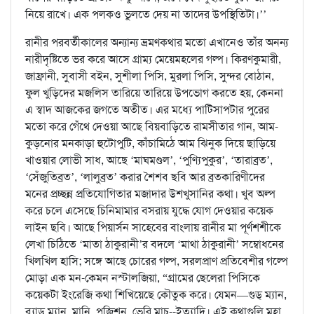
নিয়ে রাখে। এক পলকও ভুলতে দেয় না তাদের উপস্থিতিটা।’’
রানীর পরবর্তীকালের অন্যান্য ভ্রমণকথার মতো এখানেও তাঁর অনন্য
নারীদৃষ্টিতে ভর করে আসে গ্রাম্য মেয়েমহলের গল্প। কিরণকুমারী,
জাফ্রানী, সুবাসী বইন, সুশীলা পিসি, মুরলা পিসি, সুন্দর বোঠান,
ফুল খুড়িদের মজলিস তারিয়ে তারিয়ে উপভোগ করতে হয়, কেননা
এ স্বাদ আজকের জগতে অতীত। এর মধ্যে পাটিসাপটার পুরের
মতো করে গেঁথে দেওয়া আছে বিয়বাড়িতে রামসীতার গান, আম-
কুড়নোর মনকাড়া হুটোপুটি, কাঁচামিঠে আম ঝিনুক দিয়ে ছাড়িয়ে
খাওয়ার লোভী সাধ, আছে ‘মাঘমণ্ডল’, ‘পুণ্যিপুকুর’, ‘তারাব্রত’,
‘সেঁজুতিব্রত’, ‘লালুব্রত’ করার শৈশব ছবি আর ব্রতকারিণীদের
মনের প্রচ্ছন্ন প্রতিযোগিতার মজাদার উশখুসানির কথা। খুব অল্প
করে চলে এসেছে চিনিমামার বসরায় যুদ্ধে যোগ দেওয়ার কয়েক
লাইন ছবি। আছে পিয়ার্সন সাহেবের বাংলায় রানীর মা পূর্ণশশীকে
লেখা চিঠিতে ‘মাতা ঠাকুরানী’র বদলে ‘মাথা ঠাকুরানী’ সম্বোধনের
খিলখিল হাসি; সঙ্গে আছে চোরের গল্প, সরলপ্রাণ প্রতিবেশীর গল্পে
মোড়া এক মন-কেমন নস্টালজিয়া, “গ্রামের ছেলেরা পিসিকে
কয়েকটা ইংরেজি কথা শিখিয়েছে কৌতুক করে। যেমন—গুড্ ম্যান,
ব্যাড ম্যান, মানি, পজিশন, ভেরি মাচ--ইত্যাদি। এই কথাগুলি মহা