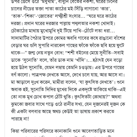
উপর ভেসে ওঠে ‘মধুখাম’, বাঁধুনি বেতের নকশা, ঘরের টিনের
চালের নীচের তক্তা পাতা কাঠের মই-সিঁড়ি লাগানো ‘কার’,
‘তাক’-‘শিকা’-‘জোতের’ লক্ষ্মীশ্রী সংসার… “ঘরে ঘরে কাঠের
দরজা। প্রধান ঘরের দরজার পাল্লায় পদ্মলতার নকশা খোদাই।
চৌকাঠের মাথায় মুখোমুখি দুই টিয়ে পাখি--ঠোঁটে লতা ধরা…
সাদামাটির পৈঠার উপরে কোমর অবধি গাবের কষে রাঙানো বাঁশের
বেড়ার ঘর গুলি সুপারি নারকেল গাছের ফাঁকে ফাঁকে ছবি হয়ে ফুটে
থাকে---” জন্ম নেয় নতুন বোধ: “শশী বইনের মেয়ে সুনীতি--সবাই
ডাকে ‘সুনোতি’ বলে, তাঁর ডাক নাম ‘খাঁদি’।…হঠাৎই যেন বড়ো
হয়ে উঠল সুনোতি, যেমন লম্বায় তেমনি চওড়ায়। এর উপরে গায়ের
বর্ণ কালো। পাত্রপক্ষ দেখতে আসে, দেখে চলে যায়, আর আসে না।
মা আড়ালে দুঃখ করেন, মামীরা বলেন, ‘যা কুৎসিত দেখতে’। শুনে
অবাক হই, সুনোতি দিদির মুখের দিকে একদৃষ্টে তাকিয়ে থাকি--এই
তো নাক মুখ চোখ কপাল ঠোঁট থুতি। কুৎসিতটা কোথায়?” অথবা
ঝুমকো জবার সাথে গড়ে ওঠে রানীর সখ্য, যেন দুজনেরই দুজন কে
কী একটা বলবার আছে অথচ কেউই তা ভাষায় প্রকাশ করতে
পারছে না!
কিম্বা পরিবারের পরিসরে কানাকানি শুনে আবেগতাড়িত মনে