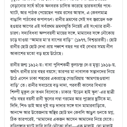
বেড়ানোর সর্ষে তাঁকে অনবরত চালিত করেছে ভারতবর্ষের পথে-
ঘাটে, আর পাঠক পেয়েছেন পরম রসের আস্বাদ, এ কেবলমাত্র
বাঙালি পাঠকের কপালগুণ। রানীর ভ্রমণের সেই সব স্তরভেদ শুরু
হওয়ার আগের এই সর্বপ্রথম ভ্রমণস্মৃতি নিয়েই এই সংখ্যার রানী-
চারণ। সদ্যবিধবা অল্পবয়সী মায়ের সঙ্গে, মামাদের সঙ্গে নৌকোয়
চড়ে যাওয়া “আমার মা’র বাপের বাড়ি’’ (১৯৭৭, বিশ্বভারতী)। ছোট্ট
রানীর ছোট্ট ছোট্ট দেখা প্রায় পঞ্চাশ বছর পর বই লেখার সময় নীল
আকাশের মতো বড় হয়ে উঠেছে।
রানীর জন্ম ১৯১২-য়। বাবা পুলিশকর্মী কুলচন্দ্র দে-র মৃত্যু ১৯১৬-য়,
অর্থাৎ রানীর চার বছর বয়সে; তারপর মা নাবালক সন্তানদের নিয়ে
উঠে এলেন ঢাকা শহরের একপ্রান্তে গেণ্ডারিয়ায় ‘আমগাছওয়ালা
বাড়ি’ তে। রানীর সবচেয়ে বড় দাদা, পরবর্তী কালের বিখ্যাত
শিল্পী মুকুল দে তখন বিলেতে। ঢাকার ‘ইডেন হাই স্কুল’-এর ছাত্রী
পাঁচ বছর বয়সী রানী স্কুলের লম্বা গরমের আর পুজোর ছুটিতে মা,
দিদি, শিশু ভাই আর দুই বড় দাদার সঙ্গে যান মামারবাড়িতে,
আনন্দে আর উত্তেজনায় অস্থির ছোট্ট মন কেবলি আঙুল গুনতে মগ্ন,
ঠিক তারপরেই, “মামাদের একজন আসেন আমাদের নিয়ে যেতে।
বুড়িগঙ্গার ঘাটে সারি সারি নৌকো বাঁধা—এক মাল্লাই, দো মাল্লাই,