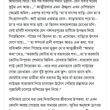
আমাদের ঘিরে। ঘর-পর সকলের সমান উল্লাস--যেন সবার ঘরেই
কুটুম এল আজ।...” আত্মীয়তার এমন ঔজ্জ্বল্য এখন বেশিরভাগ
ক্ষেত্রেই অমিল। এরপর বাপের বাড়ি “মা’র বাপের বাড়ি--যেন মা’র
সিংহাসনখানি। আট ভায়ের একমাত্র বোন। বড়োমামার পরে মা--
মা’র পরে আর সাত ভাই। মা ছিলেন দাদামশায়ের চোখের মণি।
সেই মণিটি দাদামশায় যেন গঙ্গাধরপুরের মাটিকে উপহার দিয়ে
গিয়েছিলেন। গাঁয়ের গর্ব ছিলেন মা। মা এসেছেন, বাড়িতে উৎসব
লেগে যায়।...’’ মা সম্পর্কে রানী বলছেন আরও এক কথা, যার
প্রতিধ্বনি শোনা গিয়েছে দাদা মুকুল দে’র আত্মজীবনী “আমার
কথা”তেও, “তরকারি কোটায় মা’র বরাবরের শখ।...মা’র তরকারি
কোটার নিপুণতা শেখবার জিনিস--দেখবার জিনিস। বারকোষ ভরে
লাউ কেটে দিয়েছেন মা—থরে থরে এমনভাবে কোটা লাউয়ের
গোছা রেখেছেন--যেন যুঁই ফুলের এক স্তূপ। চোখে ভাসে ছবি--
ঘোমটায় ঢাকা মামীমা কাঁধ বরাবর উঁচু করে বাঁ হাতের তেলোয়
লাউভরা বারকোষ নিয়ে চলেছেন উঠোন পেরিয়ে রান্নাঘরে যেন
পূজারিণী চলেছে মন্দিরের ফুল নিয়ে।”
বালিকার চোখে ধরা দেয় নিত্যদিনের জীবনের উপকথা, যা এখন
কেবলি আশ্রয় পেয়েছে ঝরা সময়ের কোলে। স্মৃতির অনুষঙ্গে চোখের