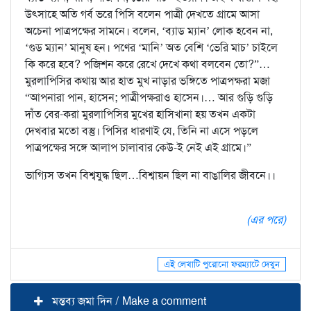
উৎসাহে অতি গর্ব ভরে পিসি বলেন পাত্রী দেখতে গ্রামে আসা
অচেনা পাত্রপক্ষের সামনে। বলেন, ‘ব্যাড ম্যান’ লোক হবেন না,
‘গুড ম্যান’ মানুষ হন। পণের ‘মানি’ অত বেশি ‘ভেরি মাচ’ চাইলে
কি করে হবে? পজিশন করে রেখে দেখে কথা বলবেন তো?”…
মুরলাপিসির কথায় আর হাত মুখ নাড়ার ভঙ্গিতে পাত্রপক্ষরা মজা
“আপনারা পান, হাসেন; পাত্রীপক্ষরাও হাসেন।… আর গুড়ি গুড়ি
দাঁত বের-করা মুরলাপিসির মুখের হাসিখানা হয় তখন একটা
দেখবার মতো বস্তু। পিসির ধারণাই যে, তিনি না এসে পড়লে
পাত্রপক্ষের সঙ্গে আলাপ চালাবার কেউ-ই নেই এই গ্রামে।”
ভাগ্যিস তখন বিশ্বযুদ্ধ ছিল…বিশ্বায়ন ছিল না বাঙালির জীবনে।।
(এর পরে)
এই লেখাটি পুরোনো ফরম্যাটে দেখুন
মন্তব্য জমা দিন / Make a comment