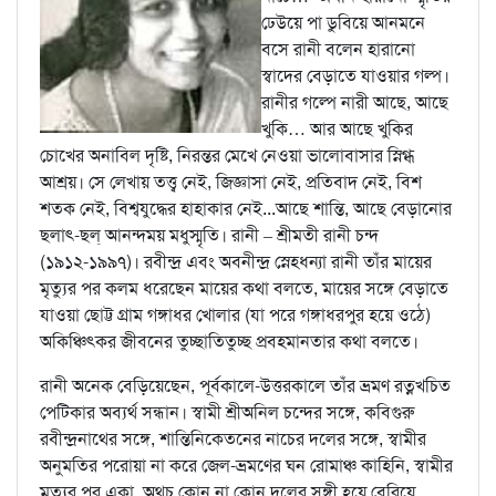
ঢেউয়ে পা ডুবিয়ে আনমনে
বসে রানী বলেন হারানো
স্বাদের বেড়াতে যাওয়ার গল্প।
রানীর গল্পে নারী আছে, আছে
খুকি… আর আছে খুকির
চোখের অনাবিল দৃষ্টি, নিরন্তর মেখে নেওয়া ভালোবাসার স্নিগ্ধ
আশ্রয়। সে লেখায় তত্ত্ব নেই, জিজ্ঞাসা নেই, প্রতিবাদ নেই, বিশ
শতক নেই, বিশ্বযুদ্ধের হাহাকার নেই...আছে শান্তি, আছে বেড়ানোর
ছলাৎ-ছল্ আনন্দময় মধুস্মৃতি। রানী – শ্রীমতী রানী চন্দ
(১৯১২-১৯৯৭)। রবীন্দ্র এবং অবনীন্দ্র স্নেহধন্যা রানী তাঁর মায়ের
মৃত্যুর পর কলম ধরেছেন মায়ের কথা বলতে, মায়ের সঙ্গে বেড়াতে
যাওয়া ছোট্ট গ্রাম গঙ্গাধর খোলার (যা পরে গঙ্গাধরপুর হয়ে ওঠে)
অকিঞ্চিৎকর জীবনের তুচ্ছাতিতুচ্ছ প্রবহমানতার কথা বলতে।
রানী অনেক বেড়িয়েছেন, পূর্বকালে-উত্তরকালে তাঁর ভ্রমণ রত্নখচিত
পেটিকার অব্যর্থ সন্ধান। স্বামী শ্রীঅনিল চন্দের সঙ্গে, কবিগুরু
রবীন্দ্রনাথের সঙ্গে, শান্তিনিকেতনের নাচের দলের সঙ্গে, স্বামীর
অনুমতির পরোয়া না করে জেল-ভ্রমণের ঘন রোমাঞ্চ কাহিনি, স্বামীর
মৃত্যুর পর একা, অথচ কোন না কোন দলের সঙ্গী হয়ে বেরিয়ে