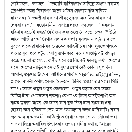
গোটাচ্ছেন;--বলছেন--‘দৈত্যারি দ্বারিকানাথ দারিদ্র্য ভঞ্জন/ দয়াময়
দ্রৌপদীর লজ্জা নিবারণ!’ মাদুর গুটিয়ে কোনায় দাঁড় করিয়ে
রাখলেন। ‘গজহস্তী নাম রাখে শ্রীমধুসূদন/ অজামিল নাম রাখে
দেবনারায়ণ;’---বড়োমামীমা এবারে দরজা খুললেন।--‘ কৃষ্ণনাম
হরিনাম বড়োই মধুর/ যেই জন কৃষ্ণ ভজে সে বড়ো চতুর।’” উঠে
আসে ‘গাজীর পট’ দেখার এথনিক গল্প। মুসলমান পটুয়ার হাতে
ঘুরতে থাকে রামায়ণ-মহাভারতের কাহিনীচিত্র। পট খুলতে খুলতে
গানের ধুয়া ধরে পটুয়া, ‘বাবু এখনকার দিনে/ শাশুড়ি বউ ঝগড়া
করে/ সয় না প্রাণে’… রানীর মনে হয় নিছকই ফালতু কথা। দেশের
সঙ্গে, দেশের নাড়ির সঙ্গে এই ধুয়ার যোগ নেই কোন। মুশকিল
আসান, গুড়খার উৎসব, আশ্বিনের গারসি সংক্রান্তি, ভাইছাতুর দিন,
গ্রামের বান্‌নী অর্থাৎ মেলার ইন্দ্রজাল চিনির ‘মোঠ’ এর মতো মিষ্টি
লাগে। আসে ঋতুর ঋতুর কোলাহল। ঋতুর ষড়ঙ্গে যেন অজস্র
বিচিত্র টানা-পোড়েনের নকশা। বৈশাখের দিনে কালবৈশাখী আর
রাতে তুফান আসে, কে জানে কার বুক চিরে চলে যাবে হাওয়া…
ছোটরা ভয়ে হরিবোল দেয়, মনে উত্তেজনার উদগ্র চাবিকাঠি। বর্ষায়
জল আসার আগমনী। কাঠি পুঁতে দেখা জলের তোড়। নৌকো ভরা
শাপলা নিয়ে অনাবিল উন্মাদনার জগৎ। রানীর কথায়, “মায়ের
বাপের বাড়িতে প্রতিটি ঋতু আসে, এসে যেন দুহাতে বুকে জাপটে