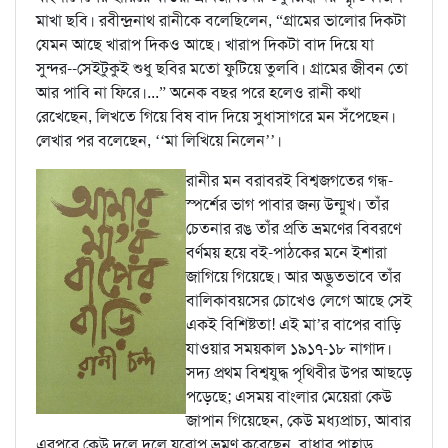
মাখা ছবি। রবীন্দ্রনাথ রানীকে বলেছিলেন, “গ্রামের ভালোর দিকটা
যেমন আছে খারাপ দিকও আছে। খারাপ দিকটা বাদ দিয়ে যা
সুন্দর--সেইটুকুই শুধু ছবির মতো ফুটিয়ে তুলবি। গ্রামের জীবন তো
আর পাবি না ফিরে।...” অনেক বছর পরে হলেও রানী কথা
রেখেছেন, লিখতে গিয়ে বিষ বাদ দিয়ে সুধাসাগরে মন সঁপেছেন।
লেখার পর বলেছেন, ‘‘মা লিখিয়ে নিলেন’’।
রানীর মন বরাবরই বিশ্বজগতের গন্ধ-
স্পর্শের ভাগ পাবার জন্য উন্মুখ। তাঁর
চেতনার রঙ তাঁর প্রতি ভ্রমণের বিবরণে
বর্ণময় হয়ে বই-পাঠকের মনে ইশারা
জাগিয়ে গিয়েছে। আর অদ্ভুতভাবে তাঁর
বালিকাবয়সের চোখেও লেগে আছে সেই
একই বিশিষ্টতা! এই মা’র বাপের বাড়ি
যাওয়ার সময়কাল ১৯১৭-১৮ নাগাদ।
সদ্য প্রথম বিশ্বযুদ্ধ পৃথিবীর উপর আছড়ে
পড়েছে; এসময় বাংলার মেয়েরা কেউ
জাপান গিয়েছেন, কেউ মধ্যপ্রাচ্য, আবার
এরপরে কেউ দলে দলে য়ুরোপ ভ্রমণ করেছেন, বাধার পাহাড়