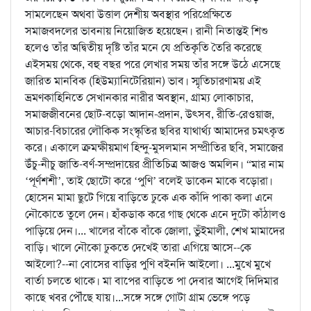
সামলেছেন অথবা উত্তাল দেশীয় অবস্থার পরিপ্রেক্ষিতে
সমাজবদলের ভাবনায় নিয়োজিত হয়েছেন। রানী নিতান্তই শিশু
হলেও তাঁর অদ্বিতীয় দৃষ্টি তাঁর মনে যে প্রতিকৃতি তৈরি করেছে
এইসময় থেকে, বহু বছর পরে লেখার সময় তাঁর সঙ্গে উঠে এসেছে
জারিত মানবিক (হিউম্যানিটেরিয়ান) ভাব। স্মৃতিচারণাময় এই
ভ্রমণকাহিনিতে সেখানকার নারীর অবস্থান, গ্রাম্য লোকাচার,
সমাজজীবনের ছোট-বড়ো আদান-প্রদান, উৎসব, রীতি-রেওয়াজ,
আচার-বিচারের লৌকিক সংস্কৃতির ছবির যাথার্থ্য আমাদের চমৎকৃত
করে। একালে ক্রমক্ষীয়মাণ হিন্দু-মুসলমান সম্প্রীতির ছবি, সমাজের
উঁচু-নীচু জাতি-বর্ণ-সম্প্রদায়ের প্রীতিচিত্র আজও অমলিন। “মার নাম
‘পূর্ণশশী’, তাই ছোটো করে ‘পুণি’ বলেই ডাকেন মাকে বড়োরা।
হোসেন মামা ছুটে গিয়ে বাড়িতে ঢুকে এক কাঁদি পাকা কলা এনে
নৌকোতে তুলে দেন। হাঁকডাক করে গাছ থেকে এনে দুটো কাঁঠালও
পাড়িয়ে দেন।... খালের বাঁকে বাঁকে জোলা, ভুঁইমালী, শেখ মামাদের
বাড়ি। খালে নৌকো ঢুকতে দেখেই তারা এগিয়ে আসে--কে
আইলো?--না বোসের বাড়ির পুণি বইনদি আইলো। ...মুখে মুখে
বার্তা চলতে থাকে। মা বাপের বাড়িতে পা দেবার আগেই দিদিমার
কাছে খবর পৌঁছে যায়।...সঙ্গে সঙ্গে গোটা গ্রাম ভেঙ্গে পড়ে