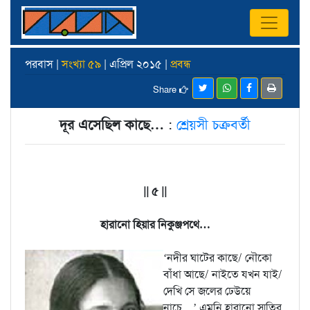
পরবাস |
সংখ্যা ৫৯
| এপ্রিল ২০১৫ |
প্রবন্ধ
Share
দূর এসেছিল কাছে…
:
শ্রেয়সী চক্রবর্তী
|| ৫ ||
হারানো হিয়ার নিকুঞ্জপথে…
‘নদীর ঘাটের কাছে/ নৌকো
বাঁধা আছে/ নাইতে যখন যাই/
দেখি সে জলের ঢেউয়ে
নাচে…’ এমনি হারানো স্মৃতির