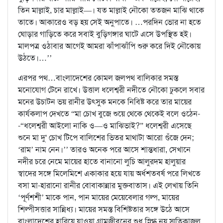
তিন মাল্লাই, চার মাল্লাই—। যত মাল্লাই নৌকো ততজন মাঝি থাকে
তাতে। আকারেও বড় হয় সেই অনুপাতে। …পরদিন ভোর না হতে
ঘোড়ার গাড়িতে করে সবাই বুড়িগঙ্গার ঘাটে এসে উপস্থিত হই।
মালপত্র ওঠাবার আগেই আমরা ঝাঁপাঝাঁপি শুরু করে দিই নৌকোয়
উঠতে।…’’
এরপর পথ…বাংলাদেশের কোমল জলপথ বালিকার সমস্ত
মনোযোগ টেনে রাখে। উত্তাল ধলেশ্বরী নদীতে নৌকো ঢুকলে সবার
মনের উচাটন ভয় রানীর উৎসুক মনকে নিবিষ্ট করে তার মায়ের
কার্যকলাপ দেখতে “মা চোখ বুজে শুয়ে থেকে থেকেই বলে ওঠেন-
-“ধলেশ্বরী আইলো নাকি ও—ও মাঝিভাই?” ধলেশ্বরী এসেছে
শুনে মা দু' চোখ টিপে বালিশের ভিতর মাথাটা আরো গুঁজে দেন;
‘রাম’ নাম নেন।’’ তারও অনেক পরে আসে শান্তধারা, সেখানে
নদীর চরে নেমে মায়ের হাতে বানানো লুচি আলুরদম হালুয়ার
স্বাদের সঙ্গে মিলেমিশে একাকার হয়ে যায় অর্ধশতবর্ষ পরে লিখতে
বসা মা-হারানো রানীর বোবাকান্নার মুক্তবাতাস। এই লেখায় তিনি
‘পূর্ণশশী’ মাকে পান, পান মায়ের মেয়েবেলার গল্প, মায়ের
শিল্পীসত্তার সান্নিধ্য। মায়ের সমস্ত বিশিষ্টতার সঙ্গে উঠে আসে
বাংলাদেশের হারিয়ে যাওয়া গ্রামজীবনের শুধু স্নিগ্ধ নয় স্মৃতিকাজল