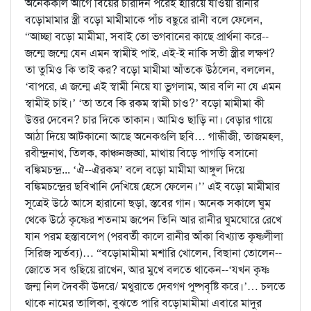
অনেককাল আগে বিয়ের চারদিন পরেই হারিয়ে যাওয়া রানীর
বড়োমামার স্ত্রী বড়ো মামীমাকে পাঁচ বছুরে রানী বলে ফেলেন,
“আচ্ছা বড়ো মামীমা, সবাই তো ভগবানের কাছে প্রার্থনা করে--
জন্মে জন্মে যেন এমন স্বামীই পাই, এই-ই নাকি সতী স্ত্রীর লক্ষণ?
তা তুমিও কি তাই কর? বড়ো মামীমা আঁতকে উঠলেন, বললেন,
‘বাপরে, এ জন্মে এই স্বামী নিয়ে যা ভুগলাম, আর বলি না যে এমন
স্বামীই চাই।’ ‘তা তবে কি রকম স্বামী চাও?’ বড়ো মামীমা কী
উত্তর দেবেন? চার দিকে তাকান। আমিও ছাড়ি না। বেড়ার গায়ে
আঠা দিয়ে আটকানো আছে অনেকগুলি ছবি… গান্ধীজী, তাজমহল,
রবীন্দ্রনাথ, তিলক, কাঞ্চনজঙ্ঘা, মাথায় বিড়ে পাগড়ি বসানো
বঙ্কিমচন্দ্র... ‘ঐ--ঐরকম’ বলে বড়ো মামীমা আঙ্গুল দিয়ে
বঙ্কিমচন্দ্রের ছবিখানি দেখিয়ে হেসে ফেলেন।’’ এই বড়ো মামীমার
সূত্রেই উঠে আসে হারানো ছড়া, স্তবের গান। অনেক সকালে ঘুম
থেকে উঠে কৃষ্ণের শতনাম জপেন তিনি আর রানীর ঘুমঘোরে রেখে
যান পরম হস্তাবলেপ (পরবর্তী কালে রানীর আঁকা বিখ্যাত কৃষ্ণলীলা
সিরিজ স্মর্তব্য)… “বড়োমামীমা মশারি খোলেন, বিছানা তোলেন--
জোতে সব গুছিয়ে রাখেন, আর মুখে বলতে থাকেন--‘যখন কৃষ্ণ
জন্ম নিল দৈবকী উদরে/ মথুরাতে দেবগণ পুষ্পবৃষ্টি করে।’… চলতে
থাকে নামের তালিকা, বুঝতে পারি বড়োমামীমা এবারে মাদুর