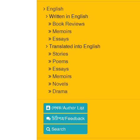
English
Written in English
Book Reviews
Memoirs
Essays
Translated into English
Stories
Poems
Essays
Memoirs
Novels
Drama
লেখক/Author List
চিঠিপত্র/Feedback
Search