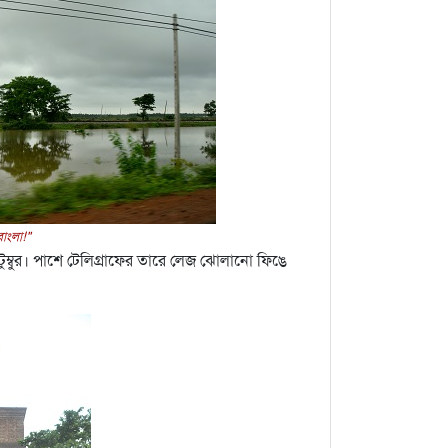
াংলা!"
 টইটুম্বুর। পাশে টেলিগ্রাফের তারে লেজ ঝোলানো ফিঙে