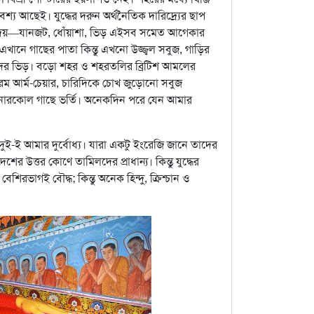
্য আছেই। যুদ্ধের দরুন অর্থনৈতিক দারিদ্র্যের ছাপ
দেয়—যানজট, ধোঁয়াশা, ভিড় এইসব সমেত আগেকার
ানে গাছের পাতা কিন্তু এখনো উজ্জ্বল সবুজ, গাড়ির
দের ভিড়। বড়ো শহর ও শহরতলির ব্রিটিশ আমলের
 নরম আর্ম-চেয়ার, চারিদিকে চোখ জুড়োনো সবুজ
নারকোল গাছে ভর্তি। অনেকদিন পরে যেন আমার
ুই-ই আমার দুর্বোধ্য। যারা একটু ইংরেজি জানে তাদের
শের উত্তর কোণে তামিলদের প্রাধান্য। কিন্তু যুদ্ধের
রভাগই বৌদ্ধ; কিন্তু অনেক হিন্দু, ক্রিশ্চান ও