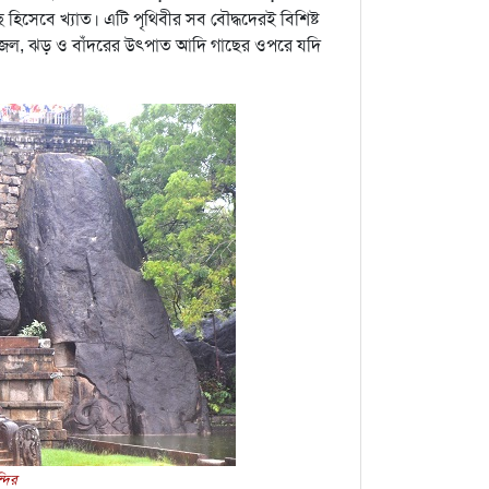
িসেবে খ্যাত। এটি পৃথিবীর সব বৌদ্ধদেরই বিশিষ্ট
ে—জল, ঝড় ও বাঁদরের উৎপাত আদি গাছের ওপরে যদি
্দির