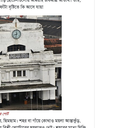
ানবাড়ি হোটেলগুলোয় আমরাই একমাত্র অতিথি। তাই,
া বৃষ্টিতে কি আসে যায়!
র পোর্ট
কার, ছিমছাম। শহর বা গাঁয়ে কোথাও ময়লা আস্তাকুঁড়,
বিশ্রী পোস্টারের ছয়লাপও নেই। শহরের মধ্যে ঘিঞ্জি