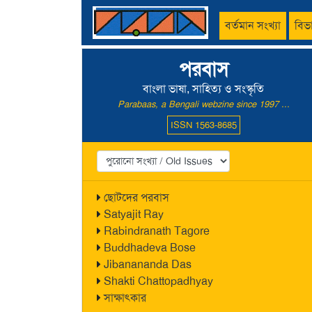
বর্তমান সংখ্যা
বিভ
পরবাস
বাংলা ভাষা, সাহিত্য ও সংস্কৃতি
Parabaas, a Bengali webzine since 1997 ...
ISSN 1563-8685
ছোটদের পরবাস
Satyajit Ray
Rabindranath Tagore
Buddhadeva Bose
Jibanananda Das
Shakti Chattopadhyay
সাক্ষাৎকার