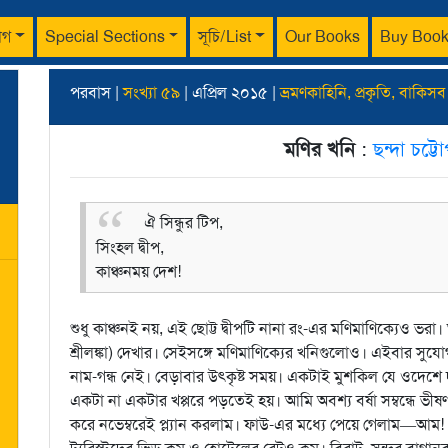
াগ
Special Sections
সূচি/List
Our Books
Buy Boo
পরবাস |
সংখ্যা ৫৯
| এপ্রিল ২০১৫ |
ভ্রমণকাহিনি, প্রকৃতি, বাকিসব
মণির খনি
:
ছন্দা চট্টো
ঐ সিন্ধুর টিপ,
সিংহল দ্বীপ,
কাঞ্চনময় দেশ!
শুধু কাঞ্চনই নয়, এই ছোট্ট দ্বীপটি নানা রং-এর মণিমাণিক্যেও ভ
শ্রীলঙ্কা) দেখার। সেইসঙ্গে মণিমাণিক্যের খনিগুলোও। এইবার সুযোগ
নাম-গন্ধ নেই। বেড়াবার উৎকৃষ্ট সময়। একটাই মুশকিল যে ওদেশে দ
একটা না একটার খপ্পরে পড়তেই হয়। আমি অবশ্য বর্ষা সম্বন্ধে ভীষণ র
করে নভেম্বরেই প্ল্যান করলাম। ফাউ-এর মধ্যে পেয়ে গেলাম—আম