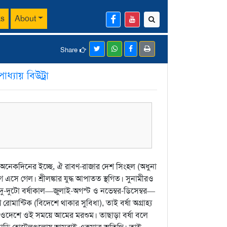
ks
About
Share
পাধ্যায় বিউট্রা
রা। অনেকদিনের ইচ্ছে, ঐ রাবণ-রাজার দেশ সিংহল (অধুনা
 এসে গেল। শ্রীলঙ্কার যুদ্ধ আপাতত স্থগিত। সুনামীরও
ু-দুটো বর্ষাকাল—জুলাই-অগস্ট ও নভেম্বর-ডিসেম্বর—
োমান্টিক (বিদেশে থাকার সুবিধা), তাই বর্ষা অগ্রাহ্য
! ওদেশে ওই সময়ে আমের মরশুম। তাছাড়া বর্ষা বলে