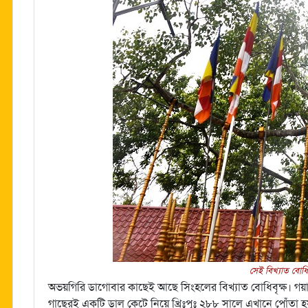
সেই বিখ্যাত বোধিব
অভয়গিরি ডাগোবার কাছেই আছে সিংহলের বিখ্যাত বোধিবৃক্ষ। গয়ায় য
গাছেরই একটি ডাল কেটে নিয়ে খ্রিঃপূঃ ২৮৮ সালে এখানে পোঁতা 