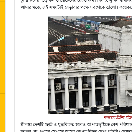
ট্যুরিস্টদের ভিড় কম ও হোটেলের রেটও কম। বিরাট, সুন্দর বাগ
আমার মতে, এই সময়টাই বেড়াবার পক্ষে সবথেকে ভালো। কয়েকফোঁট
কলম্বোর ব্রিটিশ ধাঁচে
শ্রীলঙ্কা দেশটি ছোট্ট ও যুদ্ধবিক্ষত হলেও আপাতদৃষ্টিতে বেশ পরিষ্
জঞ্জাল, বা এখানে সেখানে আরো নোংরা কিছুর দেখা পাইনি। দেয়ালে 