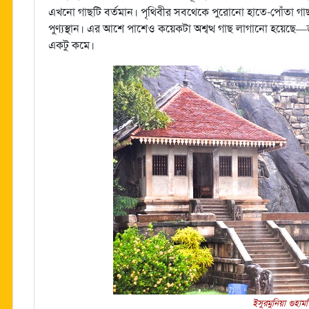
এখনো গাছটি বর্তমান। পৃথিবীর সবথেকে পুরোনো হাতে-পোঁতা গাছ হ
পুণ্যস্থান। এর আশে পাশেও কয়েকটা অশ্বত্থ গাছ লাগানো হয়েছ
একটু কমে।
ইসুরমুনিয়া গুহামন