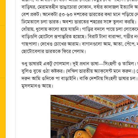
বাড়িঘর, মেরামতহীন ভাঙাচোরা দোকান, বর্ষার কাদাজল ইত্যাদি অবশ
বেশ প্রকট। অনেকটা ৫০-৬০ দশকের ভারতের কথা মনে পড়িয়ে 
ঢিমেতালে চলা ভারত। অবশ্য ভারতের শহরের সঙ্গে তুলনা করছি। এখ
ধোঁয়ায়, ধুলোয় কালো হয়ে যায়নি। গাড়ির বদলে পায়ে চলা লোকে
বাড়িগুলি হোটেলে রূপান্তরিত হয়েছে। বিরাট টানা বারান্দা, গভীর
গাছপালা। দেখেও চোখের আরাম। বাগানগুলো আম, আতা, পেঁপে, 
ছোটোবেলার ভারতকে ফিরে পেলাম।
শুধু ভাষারই একটু গোলমাল। দুই প্রধান ভাষা—সিংহলী ও তামিল। দ
বুলিও বুঝে ওঠা কষ্টকর। (দক্ষিণ ভারতীয় অ্যাক্‌সেন্ট মনে করুন।) দে
দরুন আমি ওদিকে পা বাড়াইনি। বাকি দেশটায় সিংহলী ভাষার চল। বেশি
মুসলমানও আছে।