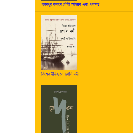
পুত্রবধূর কলমে গৌরী আইয়ুব এবং প্রসঙ্গত
বিশ্বের ইতিহাসে হুগলি নদী