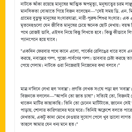
নাটকে আঁকা রয়েছে মানুষের আত্মিক অপমৃত্যু, মনুষ্যত্বের চরম লাঞ্
মানসিকতা বোঝাতে গিয়ে বিজন বলেছেন—"সেই সময় ডি. এন. মিত
গ্রামের বুভুক্ষু মানুষের সংসারযাত্রা, নারী-পুরুষ-শিশুর সংসা
মৃতদেহগুলো যেন জীবিত মানুষের চেয়ে অনেক ছোট দেখায়। বয়স্ক ক
পথে রোজই ভাবি, এইসব নিয়ে কিছু লিখতে হবে। কিন্তু কীভাবে লি
প্যানপেনে হয়ে যাবে।
"একদিন ফেরবার পথে কানে এলো, পার্কের রেলিঙের ধারে বসে এক
করছে, নবান্নের গল্প, পুজো-পার্বণের গল্প। ভাববার চেষ্টা করছে ত
পেয়ে গেলাম। নাটকে ওরা নিজেরাই নিজেদের কথা বলবে।"
মাত্র ন'দিনে লেখা হল 'নবান্ন'। প্রগতি লেখক সংঘে পড়া হল 'নবান্ন
বিজনকে বললেন—"আপনি তো জাত চাষা"। সত্যিই তো, বিজনই 
থাকেন মাটির কাছাকাছি। তিনি তো চেনেন মাটিটাকে, জানেন সে
পাড়ায়, শোলার কারিগরদের ঘরে ঘরে। তিনিই অক্লেশে বলতে পারেন
দেখতাম, একটু কাদা মেখে দেওয়ার সুযোগ পেলে খুব ভালো লাগত। 
তাহলে আমার যেন ধন্য মনে হত।"