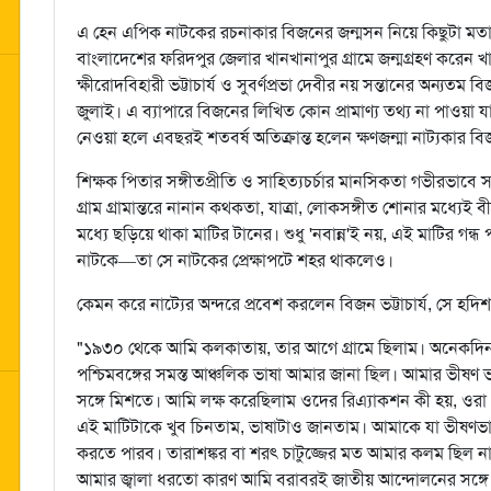
এ হেন এপিক নাটকের রচনাকার বিজনের জন্মসন নিয়ে কিছুটা মতা
বাংলাদেশের ফরিদপুর জেলার খানখানাপুর গ্রামে জন্মগ্রহণ করেন খ
ক্ষীরোদবিহারী ভট্টাচার্য ও সুবর্ণপ্রভা দেবীর নয় সন্তানের অন্য
জুলাই। এ ব্যাপারে বিজনের লিখিত কোন প্রামাণ্য তথ্য না পাওয়া 
নেওয়া হলে এবছরই শতবর্ষ অতিক্রান্ত হলেন ক্ষণজন্মা নাট্যকার বিজন
শিক্ষক পিতার সঙ্গীতপ্রীতি ও সাহিত্যচর্চার মানসিকতা গভীরভাবে 
গ্রাম গ্রামান্তরে নানান কথকতা, যাত্রা, লোকসঙ্গীত শোনার মধ্য
মধ্যে ছড়িয়ে থাকা মাটির টানের। শুধু 'নবান্ন'ই নয়, এই মাটির গ
নাটকে—তা সে নাটকের প্রেক্ষাপটে শহর থাকলেও।
কেমন করে নাট্যের অন্দরে প্রবেশ করলেন বিজন ভট্টাচার্য, সে হদি
"১৯৩০ থেকে আমি কলকাতায়, তার আগে গ্রামে ছিলাম। অনেকদিন ছি
পশ্চিমবঙ্গের সমস্ত আঞ্চলিক ভাষা আমার জানা ছিল। আমার ভীষণ 
সঙ্গে মিশতে। আমি লক্ষ করেছিলাম ওদের রিএ্যাকশন কী হয়, ওরা
এই মাটিটাকে খুব চিনতাম, ভাষাটাও জানতাম। আমাকে যা ভীষণভাবে
করতে পারব। তারাশঙ্কর বা শরৎ চাটুজ্জের মত আমার কলম ছিল না,
আমার জ্বালা ধরতো কারণ আমি বরাবরই জাতীয় আন্দোলনের সঙ্গে সম