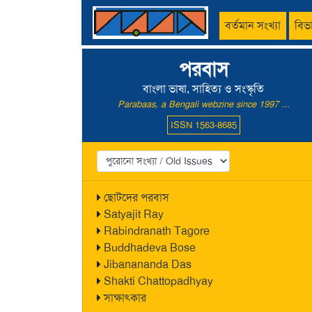
বর্তমান সংখ্যা
বিভ
পরবাস
বাংলা ভাষা, সাহিত্য ও সংস্কৃতি
Parabaas, a Bengali webzine since 1997 ...
ISSN 1563-8685
ছোটদের পরবাস
Satyajit Ray
Rabindranath Tagore
Buddhadeva Bose
Jibanananda Das
Shakti Chattopadhyay
সাক্ষাৎকার