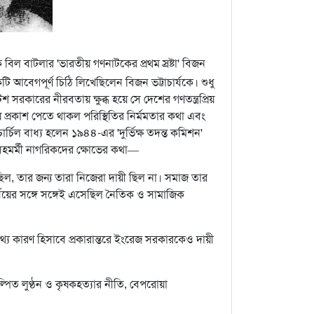
ল বাটলার 'ভারতীয় গণনাটকের প্রথম স্রষ্টা' বিজন
ি আবেগপূর্ণ চিঠি লিখেছিলেন বিজন ভট্টাচার্যকে। শুধু
িশ সরকারের নীরবতায় ক্ষুব্ধ হয়ে সে দেশের গণতন্ত্রপ্রিয়
প্রকাশ পেতে থাকল পরিস্থিতির নির্মমতার কথা এবং
 চার্চিল বাধ্য হলেন ১৯৪৪-এর 'দুর্ভিক্ষ তদন্ত কমিশন'
সহমর্মী নাগরিকদের ক্ষোভের কথা—
েছিল, তার জন্য তারা নিজেরা দায়ী ছিল না। সমাজ তার
পর্যয়ের সঙ্গে সঙ্গেই এসেছিল নৈতিক ও সামাজিক
পথ্য কারণ হিসাবে প্রকারান্তরে ইংরেজ সরকারকেও দায়ী
িকল্পিত লুণ্ঠন ও কৃষকহত্যার নীতি, বেপরোয়া