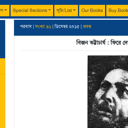
াগ
Special Sections
সূচি/List
Our Books
Buy Boo
পরবাস |
সংখ্যা ৬১
| ডিসেম্বর ২০১৫ |
প্রবন্ধ
বিজন ভট্টাচার্য : ফিরে দ