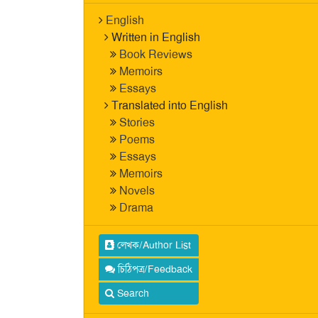
English
Written in English
Book Reviews
Memoirs
Essays
Translated into English
Stories
Poems
Essays
Memoirs
Novels
Drama
লেখক/Author List
চিঠিপত্র/Feedback
Search