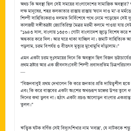
অথচ কি অবস্থা ছিল সেই সময়ের বাংলাদেশের সামাজিক অবস্থার? শতাব
লক্ষ মানুষের, শহর কলকাতার রাস্তায় রাস্তায় 'ফ্যান দাও মা'-র মর্
শিল্পী সাহিত্যিকরাও দলমত নির্বিশেষে পথে নেমে পড়েছেন সেই দু
কালজয়ী সঙ্গীতস্রষ্টা জ্যোতিরিন্দ্র মৈত্রর মরমী কলমে পাওয়া যায় 
"১৯৪৩ সাল, বাংলায় ১৩৫০। গোটা বাংলাদেশ জুড়ে বিশেষ করে শহ
অন্ধকার করে দিল। আর ঘরে থাকা যাচ্ছিল না। জমাট সাহিত্যিক আড্
পড়লাম, চরম বিপর্যয় ও বীভৎস মৃত্যুর মুখোমুখি দাঁড়ালাম।"
এমন একটা চরম দুঃসময়ের দিনে কি অবস্থান ছিল বিজন ভট্টাচার্যের?
প্রথম স্রষ্টার আর এক জীবনসংবেদী শিল্পী প্রবাদপ্রতিম চিত্রপর
—
"বিজনবাবুই প্রথম দেখালেন কি করে জনতার প্রতি দায়িত্বশীল হতে 
এবং কি করে বাস্তবের একটা অংশের অখণ্ডরূপ মঞ্চের উপর তুলে ধ
দিনের কথা ভুলব না। হঠাৎ একটা প্রচণ্ড আলোড়ন বাংলার একপ্রান্ত থ
তুলল।"
ঋত্বিক ঘটক বর্ণিত সেই বিদ্যুৎশিখার নাম 'নবান্ন', যে নাটককে শম