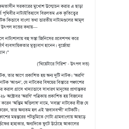
 ক্ষমতাসীন সরকারের মুখোশ উন্মোচন করার এ ছাড়া
র্থে পৃথিবীর নাট্যইতিহাসে বিরলতম এক কৃতিত্বের
কিভাবে বাংলা তথা ভারতীয় নাট্যমণ্ডলের আমূল
ত্ব উৎপল দত্তের কথায়—
লে নাট্যশালায় বহু সস্তা জিনিসের প্রবেশপথ করে
ণ ব্যবসায়িকতার মৃত্যুবাণ হানেন। বুর্জোয়া
িযান।"
('থিয়েটারে গিরিশ' - উৎপল দত্ত)
 নাটক, তার আগে প্রকাশিত হয় অন্য দুটি নাটক। 'অরণি'
 নাটক 'আগুন', যে নাটকের বিষয়ের বিস্তারে পঞ্চাশের
র করাল গ্রাসে খাদ্যাভাবে সাধারণ মানুষের প্রাণান্তকর
৮ অক্টোবর 'অরণি' পত্রিকায় প্রকাশিত হয় বিজনের
দ করেন 'অন্তিম অভিলাষ' নামে, 'নবান্ন' নাটকের বীজ যে
েন, তার অন্যতম হল এই 'জবানবন্দী' নাটকটি।
চাশের মন্বন্তরের পটভূমিতে গোটা গ্রামবাংলায় আছড়ে
দুর্ভিক্ষের হাহাকার, অন্যদিকে ফুটে উঠেছে আকালের