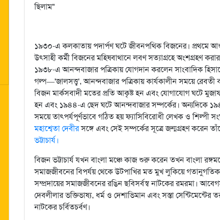
ছিলাম"
১৯৩০-এ কলকাতায় পদার্পণ ঘটে জীবনপথিক বিজনের। প্রথমে আ
উৎসাহী কর্মী বিজনের মহিষবাথানে লবণ সত্যাগ্রহে অংশগ্রহণ করা
১৯৩৮-এ আনন্দবাজার পত্রিকায় যোগদান করলেন সাংবাদিক হিসাবে।
গল্প—'জালসত্ত্ব', আনন্দবাজার পত্রিকায় কার্যকালীন সময়ে রেবতী ব
বিজন মার্কসবাদী মতের প্রতি আকৃষ্ট হন এবং যোগাযোগ ঘটে মুজাফফ
হন এবং ১৯৪৪-এ ছেদ ঘটে আনন্দবাজার সম্পর্কের। অন্যদিকে 
সময়ে তাৎপর্যপূর্ণভাবে গঠিত হয় ফ্যাসিবিরোধী লেখক ও শিল্পী সং
মহাশ্বেতা দেবীর
সঙ্গে এবং সেই সম্পর্কের সূত্রে জন্মগ্রহণ করেন 
ভট্টাচার্য।
বিজন ভট্টাচার্য যখন বাংলা মঞ্চে কাজ শুরু করেন তখন বাংলা রঙ্গম
সমাজজীবনের বিপর্যয় থেকে উটপাখির মত মুখ লুকিয়ে গতানুগতিক ঐ
সম্প্রদায়ের সমাজজীবনের রঙিন ছবিসর্বস্ব নাটকের রমরমা। আবেগসর্ব
দেবলীলার ভক্তিভাষ্য, ধর্ম ও দেশাভিমান এবং সস্তা সেন্টিমেন্টের
নাটকের চর্বিতচর্বণ।