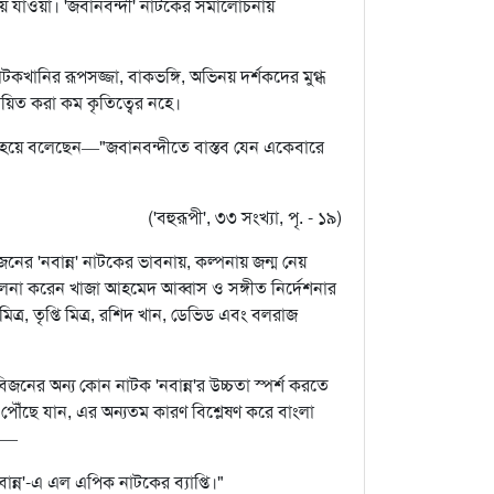
িয়ে যাওয়া। 'জবানবন্দী' নাটকের সমালোচনায়
 নাটকখানির রূপসজ্জা, বাকভঙ্গি, অভিনয় দর্শকদের মুগ্ধ
য়িত করা কম কৃতিত্বের নহে।
্ধ হয়ে বলেছেন—"জবানবন্দীতে বাস্তব যেন একেবারে
('বহুরূপী', ৩৩ সংখ্যা, পৃ. - ১৯)
 বিজনের 'নবান্ন' নাটকের ভাবনায়, কল্পনায় জন্ম নেয়
ালনা করেন খাজা আহমেদ আব্বাস ও সঙ্গীত নির্দেশনার
িত্র, তৃপ্তি মিত্র, রশিদ খান, ডেভিড এবং বলরাজ
জনের অন্য কোন নাটক 'নবান্ন'র উচ্চতা স্পর্শ করতে
য় পৌঁছে যান, এর অন্যতম কারণ বিশ্লেষণ করে বাংলা
েন—
ান্ন'-এ এল এপিক নাটকের ব্যাপ্তি।"