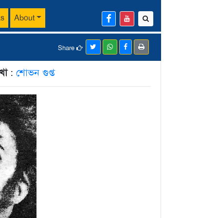
ks
About
Share
েখা
:
শোভন গুপ্ত