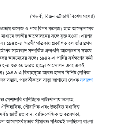
('গন্ধর্ব', বিজন ভট্টাচার্য বিশেষ সংখ্যা)
শুতোষ কলেজ ও পরে রিপন কলেজ। ছাত্র আন্দোলনের
র মাধ্যমে জাতীয় আন্দোলনের সঙ্গে যুক্ত হওয়া। এরপর
 ১৯৪০-এ 'সরণী' পত্রিকায় প্রকাশিত হল তাঁর প্রথম
র্মণের সাম্যবাদ সম্পর্কিত গ্রন্থগুলি আলোচনার সময়ে
র আহমেদের সঙ্গে। ১৯৪২-এ পার্টির সর্বক্ষণের কর্মী
১৯৪২-এ শুরু হয় ভারত ছাড়ো আন্দোলন এবং একই
ঘ। ১৯৪৩-এ বিবাহসূত্রে আবদ্ধ হলেন বিশিষ্ট লেখিকা
তাঁদের সন্তান, পরবর্তীকালে সাড়া জাগানো লেখক
নবারুণ
ঞ্চে পেশাদারি বাণিজ্যিক নাট্যশালায় চলেছে
তিহাসিক, পৌরাণিক এবং উচ্চবিত্ত-মধ্যবিত্ত
স্ব জাতীয়তাবাদ, ব্যক্তিকেন্দ্রিক ভাবপ্রবণতা,
 তরল আবেগসর্বস্বতার সীমাবদ্ধ গণ্ডিতেই চলছিলো বাংলা