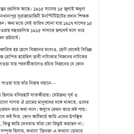
ন্তর প্রচলিত আছে। ১৯১৫ সালের ১৫ জুলাই অধুনা
ানখানাপুর সুরাজমোহিনী ইনস্টিটিউটের প্রধান শিক্ষক
তম বিজন। অন্য মতে সেই তারিখ শোনা যায় ১৯১৭ সালের ১৫
যাওয়ায় বহুপ্রচলিত ১৯১৫ সালকে জন্মবর্ষ বলে ধরে
 ভট্টাচার্য।
সঞ্চারিত হয় ছেলে বিজনের মধ্যেও, ছোট থেকেই বিভিন্ন
েই বীজ রোপিত হয়েছিল ভাবী নাট্যকার বিজনের নাটকের
ন্ধ পাওয়া যায় পরবর্তীকালেও রচিত বিজনের যে কোন
শ পাওয়া যায় তাঁর নিজস্ব বয়ানে—
লাম বসিরহাট সাতক্ষীরায়। সেইজন্য পূর্ব ও
ভালো লাগত ঐ গ্রামের মানুষদের সঙ্গে থাকতে, ওদের
 কেমন করে কথা বলে। অসুখে কেমন করে কষ্ট পায়।
 কষ্ট দিত, কোন্‌ আর্টফর্মে আমি এদের উপস্থিত
 কিন্তু আমি দেখতাম তাঁরা তো কিছুই করছেন না।
্পৃক্ত ছিলাম, কখনো 'ফ্রিন্‌জ'-এ কখনো ভেতরে