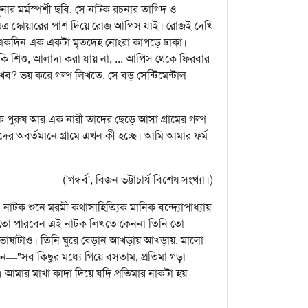
ছনার মর্মস্পর্শী ছবি, সে নাটক রচনার তাগিদ ও
্র স্কোয়ারের পাশ দিয়ে রোজ আপিস যাই। রোজই দেখি
র। এক একদিন এক একটা মৃতদেহ নোংরা কাপড়ে ঢাকা।
ি শিশু, আলাদা করা যায় না, ... আপিস থেকে ফিরবার
খব? ভয় করে গল্প লিখতে, সে বড় সেন্টিমেন্টাল
 পুরুষ আর এক নারী তাদের ছেড়ে আসা গ্রামের গল্প
াদের অবর্তমানে গ্রামে এখন কী হচ্ছে। আমি আমার ফর্ম
('গন্ধর্ব', বিজন ভট্টাচার্য বিশেষ সংখ্যা।)
'। নাটক শুনে মরমী কথাসাহিত্যিক মানিক বন্দ্যোপাধ্যায়
তো পারবেন এই নাটক লিখতে কেননা তিনি তো
ই ভাষাটাও। তিনি ঘুরে বেড়ান আখড়ায় আখড়ায়, মালো
—"সব কিছুর মধ্যে গিয়ে বসতাম, প্রতিমা গড়া
আমার মাখা কাদা দিয়ে যদি প্রতিমার নাকটা হয়