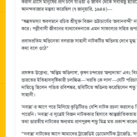
করাল গ্রাসে মানুষের প্রাণ চলে যাওয়া ও জীবন থেকে সবকিছু হার
আনন্দবাজার মন্তব্য করেছিল (৭ জানুয়ারি, ১৯৪৪)—
"অন্নসমস্যা অবলম্বনে রচিত শ্রীযুক্ত বিজন ভট্টাচার্যের 'জবানবন্দী'
করে। পল্লীবাসী জীবনের ব্যথাবেদনাকে এমন সাফল্যের সহিত রূপা
প্রবাদপ্রতিম অভিনেতা বলরাজ সাহানী নাটকটির অভিনয় দেখে মুগ
কথা বলে ওঠে"
প্রসঙ্গত উল্লেখ্য, 'অন্তিম অভিলাষ', কৃষণ চন্দরের 'জন্মদাতা' এবং
ভারতের ইতিহাসসৃষ্টিকারী চলচ্চিত্র—'ধরতি কে লাল'—যেটি পরিচ
দায়িত্বে ছিলেন পণ্ডিত রবিশঙ্কর, ছবিটিতে অভিনয় করেছিলেন শম্ভু ম
সাহানী।
'নবান্ন'-র আগে পরে মিলিয়ে কুড়িটিরও বেশি নাটক রচনা করলেও বি
পারেনি। 'নবান্ন'-র সূত্রেই বিজন নাটককার হিসাবে আন্তর্জাতিকতা
তথা ভারতীয় নাটকের অন্যতম প্রাণপুরুষ শম্ভু মিত্র মত প্রকাশ কর
"'নবান্ন' নাটকের আগে আমাদের ট্রাজেডিই ডোমেসটিক ট্রাজেডি, 'নব