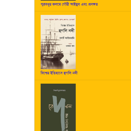
পুত্রবধূর কলমে গৌরী আইয়ুব এবং প্রসঙ্গত
বিশ্বের ইতিহাসে হুগলি নদী