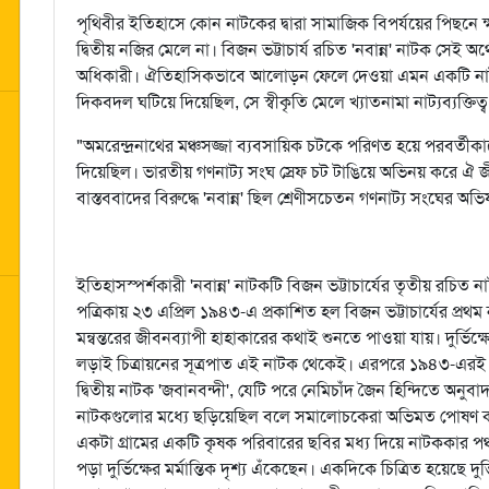
পৃথিবীর ইতিহাসে কোন নাটকের দ্বারা সামাজিক বিপর্যয়ের পিছনে
দ্বিতীয় নজির মেলে না। বিজন ভট্টাচার্য রচিত 'নবান্ন' নাটক সেই অ
অধিকারী। ঐতিহাসিকভাবে আলোড়ন ফেলে দেওয়া এমন একটি নাটক 
দিকবদল ঘটিয়ে দিয়েছিল, সে স্বীকৃতি মেলে খ্যাতনামা নাট্যব্যক্তি
"অমরেন্দ্রনাথের মঞ্চসজ্জা ব্যবসায়িক চটকে পরিণত হয়ে পরবর্তীকা
দিয়েছিল। ভারতীয় গণনাট্য সংঘ স্রেফ চট টাঙিয়ে অভিনয় করে ঐ জীর্
বাস্তববাদের বিরুদ্ধে 'নবান্ন' ছিল শ্রেণীসচেতন গণনাট্য সংঘের অভ
ইতিহাসস্পর্শকারী 'নবান্ন' নাটকটি বিজন ভট্টাচার্যের তৃতীয় রচিত
পত্রিকায় ২৩ এপ্রিল ১৯৪৩-এ প্রকাশিত হল বিজন ভট্টাচার্যের প্রথম
মন্বন্তরের জীবনব্যাপী হাহাকারের কথাই শুনতে পাওয়া যায়। দুর্ভিক্ষে
লড়াই চিত্রায়নের সূত্রপাত এই নাটক থেকেই। এরপরে ১৯৪৩-এরই ২
দ্বিতীয় নাটক 'জবানবন্দী', যেটি পরে নেমিচাঁদ জৈন হিন্দিতে অনুবা
নাটকগুলোর মধ্যে ছড়িয়েছিল বলে সমালোচকেরা অভিমত পোষণ কর
একটা গ্রামের একটি কৃষক পরিবারের ছবির মধ্য দিয়ে নাটককার পঞ্
পড়া দুর্ভিক্ষের মর্মান্তিক দৃশ্য এঁকেছেন। একদিকে চিত্রিত হয়েছে 