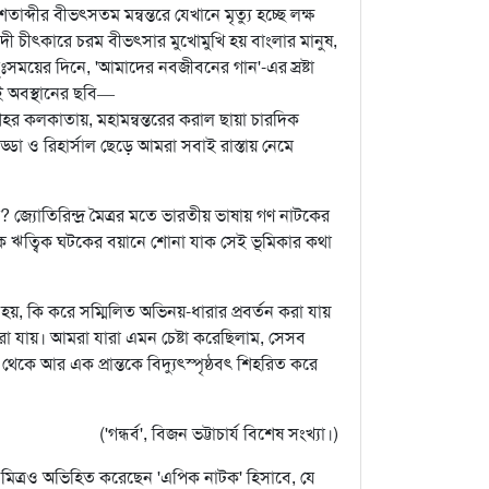
্দীর বীভৎসতম মন্বন্তরে যেখানে মৃত্যু হচ্ছে লক্ষ
মভেদী চীৎকারে চরম বীভৎসার মুখোমুখি হয় বাংলার মানুষ,
ঃসময়ের দিনে, 'আমাদের নবজীবনের গান'-এর স্রষ্টা
সেই অবস্থানের ছবি—
র কলকাতায়, মহামন্বন্তরের করাল ছায়া চারদিক
ডা ও রিহার্সাল ছেড়ে আমরা সবাই রাস্তায় নেমে
 জ্যোতিরিন্দ্র মৈত্রর মতে ভারতীয় ভাষায় গণ নাটকের
িচালক ঋত্বিক ঘটকের বয়ানে শোনা যাক সেই ভূমিকার কথা
হয়, কি করে সম্মিলিত অভিনয়-ধারার প্রবর্তন করা যায়
রা যায়। আমরা যারা এমন চেষ্টা করেছিলাম, সেসব
েকে আর এক প্রান্তকে বিদ্যুৎস্পৃষ্ঠবৎ শিহরিত করে
('গন্ধর্ব', বিজন ভট্টাচার্য বিশেষ সংখ্যা।)
্ভু মিত্রও অভিহিত করেছেন 'এপিক নাটক' হিসাবে, যে